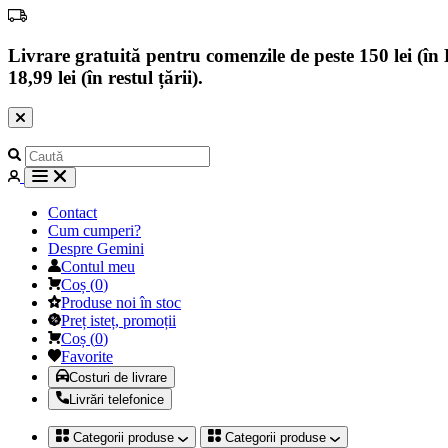
Livrare gratuită pentru comenzile de peste 150 lei (în B
18,99 lei (în restul țării).
Contact
Cum cumperi?
Despre Gemini
Contul meu
Coș
(
0
)
Produse noi în stoc
Preț isteț, promoții
Coș
(
0
)
Favorite
Costuri de livrare
Livrări telefonice
Categorii produse
Categorii produse