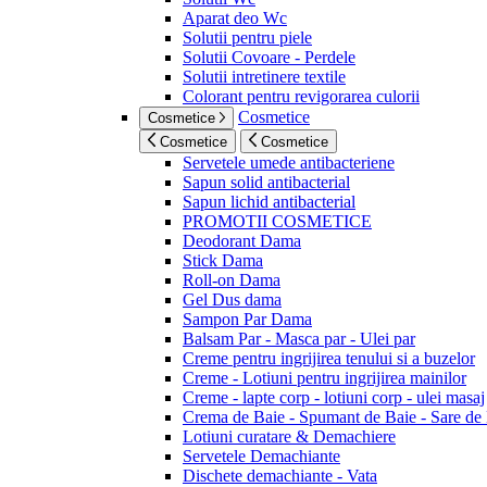
Aparat deo Wc
Solutii pentru piele
Solutii Covoare - Perdele
Solutii intretinere textile
Colorant pentru revigorarea culorii
Cosmetice
Cosmetice
Cosmetice
Cosmetice
Servetele umede antibacteriene
Sapun solid antibacterial
Sapun lichid antibacterial
PROMOTII COSMETICE
Deodorant Dama
Stick Dama
Roll-on Dama
Gel Dus dama
Sampon Par Dama
Balsam Par - Masca par - Ulei par
Creme pentru ingrijirea tenului si a buzelor
Creme - Lotiuni pentru ingrijirea mainilor
Creme - lapte corp - lotiuni corp - ulei masaj
Crema de Baie - Spumant de Baie - Sare de
Lotiuni curatare & Demachiere
Servetele Demachiante
Dischete demachiante - Vata