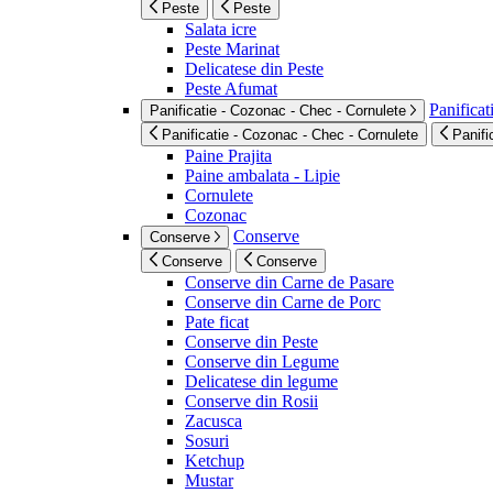
Peste
Peste
Salata icre
Peste Marinat
Delicatese din Peste
Peste Afumat
Panificat
Panificatie - Cozonac - Chec - Cornulete
Panificatie - Cozonac - Chec - Cornulete
Panifi
Paine Prajita
Paine ambalata - Lipie
Cornulete
Cozonac
Conserve
Conserve
Conserve
Conserve
Conserve din Carne de Pasare
Conserve din Carne de Porc
Pate ficat
Conserve din Peste
Conserve din Legume
Delicatese din legume
Conserve din Rosii
Zacusca
Sosuri
Ketchup
Mustar