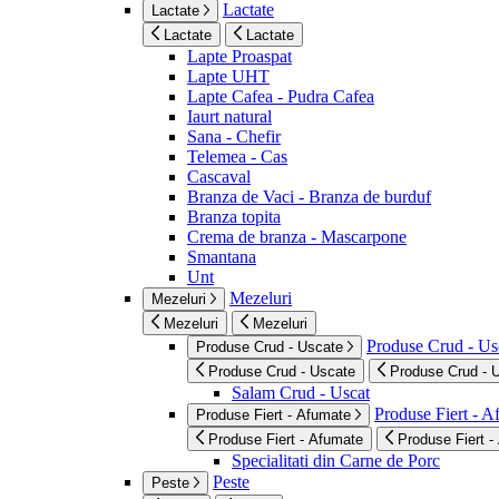
Lactate
Lactate
Lactate
Lactate
Lapte Proaspat
Lapte UHT
Lapte Cafea - Pudra Cafea
Iaurt natural
Sana - Chefir
Telemea - Cas
Cascaval
Branza de Vaci - Branza de burduf
Branza topita
Crema de branza - Mascarpone
Smantana
Unt
Mezeluri
Mezeluri
Mezeluri
Mezeluri
Produse Crud - Us
Produse Crud - Uscate
Produse Crud - Uscate
Produse Crud - 
Salam Crud - Uscat
Produse Fiert - 
Produse Fiert - Afumate
Produse Fiert - Afumate
Produse Fiert -
Specialitati din Carne de Porc
Peste
Peste