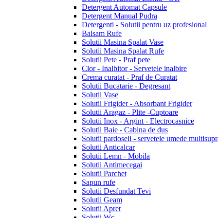
Detergent Automat Capsule
Detergent Manual Pudra
Detergenti - Solutii pentru uz profesional
Balsam Rufe
Solutii Masina Spalat Vase
Solutii Masina Spalat Rufe
Solutii Pete - Praf pete
Clor - Inalbitor - Servetele inalbire
Crema curatat - Praf de Curatat
Solutii Bucatarie - Degresant
Solutii Vase
Solutii Frigider - Absorbant Frigider
Solutii Aragaz - Plite -Cuptoare
Solutii Inox - Argint - Electrocasnice
Solutii Baie - Cabina de dus
Solutii pardoseli - servetele umede multisupr
Solutii Anticalcar
Solutii Lemn - Mobila
Solutii Antimecegai
Solutii Parchet
Sapun rufe
Solutii Desfundat Tevi
Solutii Geam
Solutii Apret
Solutii Wc