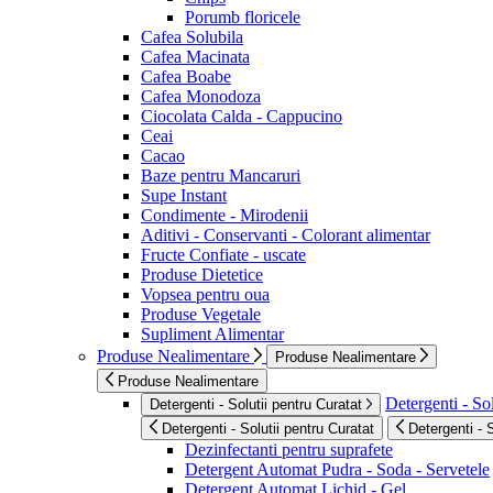
Porumb floricele
Cafea Solubila
Cafea Macinata
Cafea Boabe
Cafea Monodoza
Ciocolata Calda - Cappucino
Ceai
Cacao
Baze pentru Mancaruri
Supe Instant
Condimente - Mirodenii
Aditivi - Conservanti - Colorant alimentar
Fructe Confiate - uscate
Produse Dietetice
Vopsea pentru oua
Produse Vegetale
Supliment Alimentar
Produse Nealimentare
Produse Nealimentare
Produse Nealimentare
Detergenti - Sol
Detergenti - Solutii pentru Curatat
Detergenti - Solutii pentru Curatat
Detergenti - 
Dezinfectanti pentru suprafete
Detergent Automat Pudra - Soda - Servetele
Detergent Automat Lichid - Gel