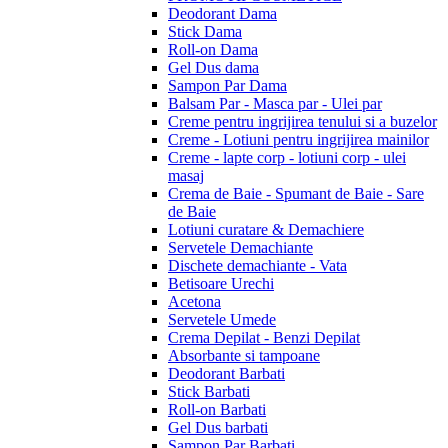
Deodorant Dama
Stick Dama
Roll-on Dama
Gel Dus dama
Sampon Par Dama
Balsam Par - Masca par - Ulei par
Creme pentru ingrijirea tenului si a buzelor
Creme - Lotiuni pentru ingrijirea mainilor
Creme - lapte corp - lotiuni corp - ulei
masaj
Crema de Baie - Spumant de Baie - Sare
de Baie
Lotiuni curatare & Demachiere
Servetele Demachiante
Dischete demachiante - Vata
Betisoare Urechi
Acetona
Servetele Umede
Crema Depilat - Benzi Depilat
Absorbante si tampoane
Deodorant Barbati
Stick Barbati
Roll-on Barbati
Gel Dus barbati
Sampon Par Barbati