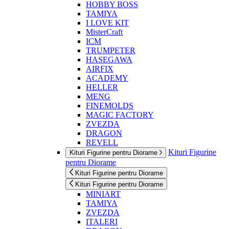
HOBBY BOSS
TAMIYA
I LOVE KIT
MisterCraft
ICM
TRUMPETER
HASEGAWA
AIRFIX
ACADEMY
HELLER
MENG
FINEMOLDS
MAGIC FACTORY
ZVEZDA
DRAGON
REVELL
Kituri Figurine
Kituri Figurine pentru Diorame
pentru Diorame
Kituri Figurine pentru Diorame
Kituri Figurine pentru Diorame
MINIART
TAMIYA
ZVEZDA
ITALERI