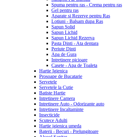
Spuma pentru ras - Crema pentru ras
Gel pentru ras
Aparate si Rezerve pentru Ras
Lotiuni - Balsam dupa Ras
Sapun Solid
Sapun Lichid
Sapun Lichid Rezerva
Pasta Dinti - Ata dentara
Periute Dinti
Apa de Gura
Intretinere picioare
Casete - Apa de Toaleta
Hartie Igienica
Prosoape de Bucatarie
Servetele
Servetele la Cutie
Batiste Hartie
Intretinere Camera
Intretinere Auto - Odorizante auto
Intretinere Incaltaminte
Insecticide
Scutece Adulti
Hartie igienica umeda
Baterii - Becuri - Prelungitoare
Alcool Sanitar