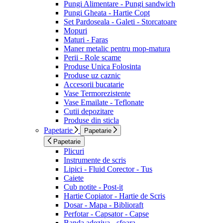
Pungi Alimentare - Pungi sandwich
Pungi Gheata - Hartie Copt
Set Pardoseala - Galeti - Storcatoare
Mopuri
Maturi - Faras
Maner metalic pentru mop-matura
Perii - Role scame
Produse Unica Folosinta
Produse uz caznic
Accesorii bucatarie
Vase Termorezistente
Vase Emailate - Teflonate
Cutii depozitare
Produse din sticla
Papetarie
Papetarie
Papetarie
Plicuri
Instrumente de scris
Lipici - Fluid Corector - Tus
Caiete
Cub notite - Post-it
Hartie Copiator - Hartie de Scris
Dosar - Mapa - Biblioraft
Perfotar - Capsator - Capse
Banda adeziva - sfoara