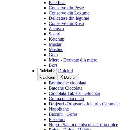
Pate ficat
Conserve din Peste
Conserve din Legume
Delicatese din legume
Conserve din Rosii
Zacusca
Sosuri
Ketchup
Mustar
Masline
Gem
Miere - Derivate din miere
Bors
Dulciuri
Dulciuri
Dulciuri
Dulciuri
Bomboane ciocolata
Batoane Ciocolata
Ciocolata Tableta - Glucoza
Crema de ciocolata
Drajeuri -Dropsuri - Jeleuri - Caramele
Napolitane
Biscuiti - Gofre
Piscoturi
Nuga - Salam de biscuiti - Turta dulce
Rahat - Halva - Halvita