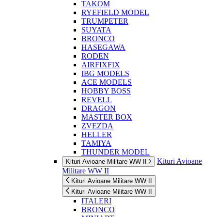
TAKOM
RYEFIELD MODEL
TRUMPETER
SUYATA
BRONCO
HASEGAWA
RODEN
AIRFIXFIX
IBG MODELS
ACE MODELS
HOBBY BOSS
REVELL
DRAGON
MASTER BOX
ZVEZDA
HELLER
TAMIYA
THUNDER MODEL
Kituri Avioane
Kituri Avioane Militare WW II
Militare WW II
Kituri Avioane Militare WW II
Kituri Avioane Militare WW II
ITALERI
BRONCO