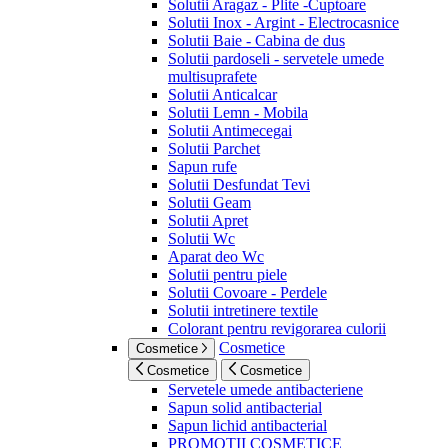
Solutii Aragaz - Plite -Cuptoare
Solutii Inox - Argint - Electrocasnice
Solutii Baie - Cabina de dus
Solutii pardoseli - servetele umede
multisuprafete
Solutii Anticalcar
Solutii Lemn - Mobila
Solutii Antimecegai
Solutii Parchet
Sapun rufe
Solutii Desfundat Tevi
Solutii Geam
Solutii Apret
Solutii Wc
Aparat deo Wc
Solutii pentru piele
Solutii Covoare - Perdele
Solutii intretinere textile
Colorant pentru revigorarea culorii
Cosmetice
Cosmetice
Cosmetice
Cosmetice
Servetele umede antibacteriene
Sapun solid antibacterial
Sapun lichid antibacterial
PROMOTII COSMETICE