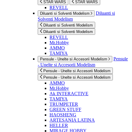
STAR WARS
STAR WARS
REVELL
Diluanti si
Diluanti si Solventi Modelism
Solventi Modelism
Diluanti si Solventi Modelism
Diluanti si Solventi Modelism
REVELL
Mr.Hobby
AMMO
TAMIYA
Pensule
Pensule - Unelte si Accesorii Modelism
- Unelte si Accesorii Modelism
Pensule - Unelte si Accesorii Modelism
Pensule - Unelte si Accesorii Modelism
AMMO
Mr.Hobby
Ak INTERACTIVE
TAMIYA
TRUMPETER
GREEN STUFF
HAOSHENG
ARTESANIA LATINA
HELLER
MIRAGE HOBBY