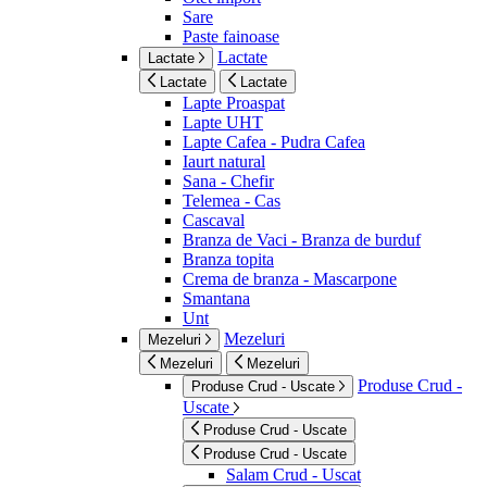
Sare
Paste fainoase
Lactate
Lactate
Lactate
Lactate
Lapte Proaspat
Lapte UHT
Lapte Cafea - Pudra Cafea
Iaurt natural
Sana - Chefir
Telemea - Cas
Cascaval
Branza de Vaci - Branza de burduf
Branza topita
Crema de branza - Mascarpone
Smantana
Unt
Mezeluri
Mezeluri
Mezeluri
Mezeluri
Produse Crud -
Produse Crud - Uscate
Uscate
Produse Crud - Uscate
Produse Crud - Uscate
Salam Crud - Uscat