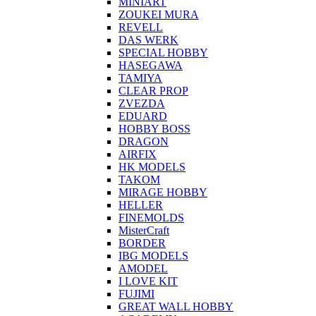
MINIART
ZOUKEI MURA
REVELL
DAS WERK
SPECIAL HOBBY
HASEGAWA
TAMIYA
CLEAR PROP
ZVEZDA
EDUARD
HOBBY BOSS
DRAGON
AIRFIX
HK MODELS
TAKOM
MIRAGE HOBBY
HELLER
FINEMOLDS
MisterCraft
BORDER
IBG MODELS
AMODEL
I LOVE KIT
FUJIMI
GREAT WALL HOBBY