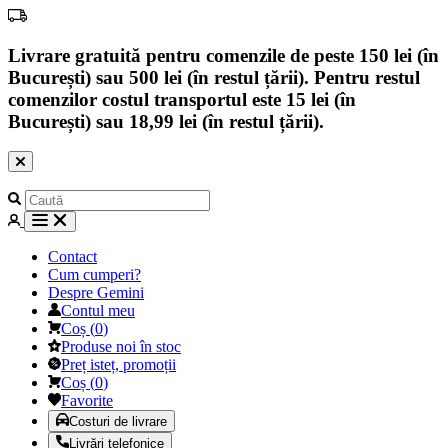
Livrare gratuită pentru comenzile de peste 150 lei (în
București) sau 500 lei (în restul țării). Pentru restul
comenzilor costul transportul este 15 lei (în
București) sau 18,99 lei (în restul țării).
Contact
Cum cumperi?
Despre Gemini
Contul meu
Coș
(
0
)
Produse noi în stoc
Preț isteț, promoții
Coș
(
0
)
Favorite
Costuri de livrare
Livrări telefonice