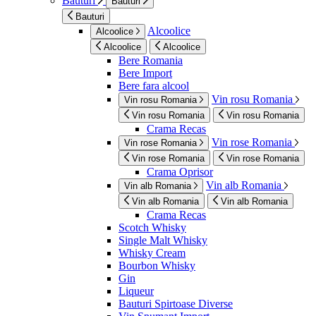
Bauturi
Bauturi
Bauturi
Alcoolice
Alcoolice
Alcoolice
Alcoolice
Bere Romania
Bere Import
Bere fara alcool
Vin rosu Romania
Vin rosu Romania
Vin rosu Romania
Vin rosu Romania
Crama Recas
Vin rose Romania
Vin rose Romania
Vin rose Romania
Vin rose Romania
Crama Oprisor
Vin alb Romania
Vin alb Romania
Vin alb Romania
Vin alb Romania
Crama Recas
Scotch Whisky
Single Malt Whisky
Whisky Cream
Bourbon Whisky
Gin
Liqueur
Bauturi Spirtoase Diverse