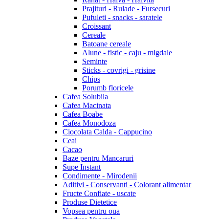
Prajituri - Rulade - Fursecuri
Pufuleti - snacks - saratele
Croissant
Cereale
Batoane cereale
Alune - fistic - caju - migdale
Seminte
Sticks - covrigi - grisine
Chips
Porumb floricele
Cafea Solubila
Cafea Macinata
Cafea Boabe
Cafea Monodoza
Ciocolata Calda - Cappucino
Ceai
Cacao
Baze pentru Mancaruri
Supe Instant
Condimente - Mirodenii
Aditivi - Conservanti - Colorant alimentar
Fructe Confiate - uscate
Produse Dietetice
Vopsea pentru oua