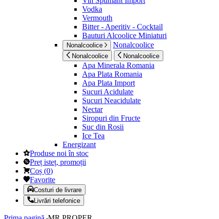
Vin Spumant Import
Vodka
Vermouth
Bitter - Aperitiv - Cocktail
Bauturi Alcoolice Miniaturi
Nonalcoolice
Nonalcoolice
Nonalcoolice
Nonalcoolice
Apa Minerala Romania
Apa Plata Romania
Apa Plata Import
Sucuri Acidulate
Sucuri Neacidulate
Nectar
Siropuri din Fructe
Suc din Rosii
Ice Tea
Energizant
Produse noi în stoc
Preț isteț, promoții
Coș
(
0
)
Favorite
Costuri de livrare
Livrări telefonice
Prima pagină
MR.PROPER