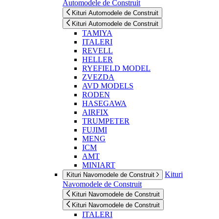
Automodele de Construit
Kituri Automodele de Construit
Kituri Automodele de Construit
TAMIYA
ITALERI
REVELL
HELLER
RYEFIELD MODEL
ZVEZDA
AVD MODELS
RODEN
HASEGAWA
AIRFIX
TRUMPETER
FUJIMI
MENG
ICM
AMT
MINIART
Kituri
Kituri Navomodele de Construit
Navomodele de Construit
Kituri Navomodele de Construit
Kituri Navomodele de Construit
ITALERI