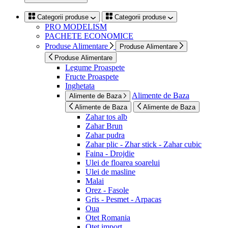
Categorii produse
Categorii produse
PRO MODELISM
PACHETE ECONOMICE
Produse Alimentare
Produse Alimentare
Produse Alimentare
Legume Proaspete
Fructe Proaspete
Inghetata
Alimente de Baza
Alimente de Baza
Alimente de Baza
Alimente de Baza
Zahar tos alb
Zahar Brun
Zahar pudra
Zahar plic - Zhar stick - Zahar cubic
Faina - Drojdie
Ulei de floarea soarelui
Ulei de masline
Malai
Orez - Fasole
Gris - Pesmet - Arpacas
Oua
Otet Romania
Otet import