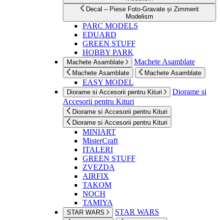
Decal – Piese Foto-Gravate și Zimmerit
Modelism
PARC MODELS
EDUARD
GREEN STUFF
HOBBY PARK
Machete Asamblate
Machete Asamblate
Machete Asamblate
Machete Asamblate
EASY MODEL
Diorame si
Diorame si Accesorii pentru Kituri
Accesorii pentru Kituri
Diorame si Accesorii pentru Kituri
Diorame si Accesorii pentru Kituri
MINIART
MisterCraft
ITALERI
GREEN STUFF
ZVEZDA
AIRFIX
TAKOM
NOCH
TAMIYA
STAR WARS
STAR WARS