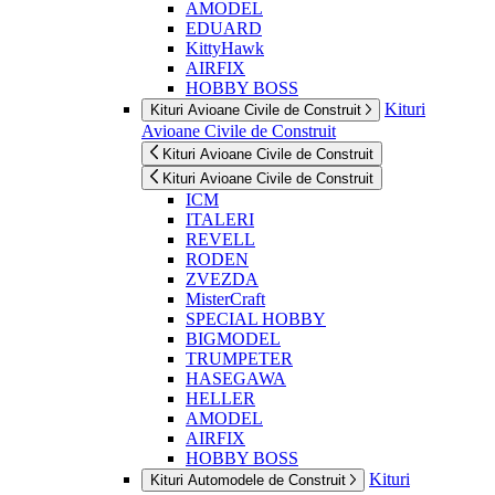
AMODEL
EDUARD
KittyHawk
AIRFIX
HOBBY BOSS
Kituri
Kituri Avioane Civile de Construit
Avioane Civile de Construit
Kituri Avioane Civile de Construit
Kituri Avioane Civile de Construit
ICM
ITALERI
REVELL
RODEN
ZVEZDA
MisterCraft
SPECIAL HOBBY
BIGMODEL
TRUMPETER
HASEGAWA
HELLER
AMODEL
AIRFIX
HOBBY BOSS
Kituri
Kituri Automodele de Construit