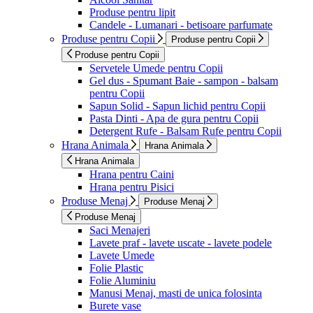
Produse pentru lipit
Candele - Lumanari - betisoare parfumate
Produse pentru Copii
Produse pentru Copii
Produse pentru Copii
Servetele Umede pentru Copii
Gel dus - Spumant Baie - sampon - balsam
pentru Copii
Sapun Solid - Sapun lichid pentru Copii
Pasta Dinti - Apa de gura pentru Copii
Detergent Rufe - Balsam Rufe pentru Copii
Hrana Animala
Hrana Animala
Hrana Animala
Hrana pentru Caini
Hrana pentru Pisici
Produse Menaj
Produse Menaj
Produse Menaj
Saci Menajeri
Lavete praf - lavete uscate - lavete podele
Lavete Umede
Folie Plastic
Folie Aluminiu
Manusi Menaj, masti de unica folosinta
Burete vase