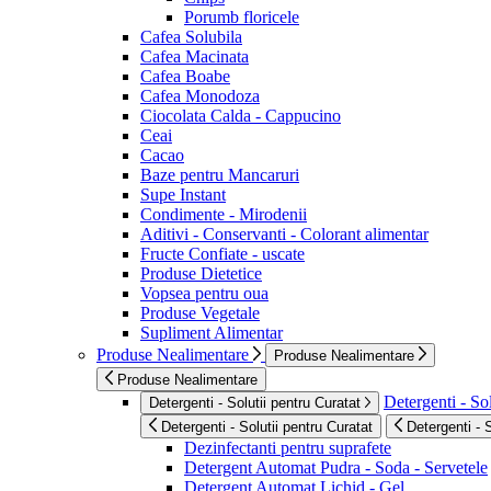
Porumb floricele
Cafea Solubila
Cafea Macinata
Cafea Boabe
Cafea Monodoza
Ciocolata Calda - Cappucino
Ceai
Cacao
Baze pentru Mancaruri
Supe Instant
Condimente - Mirodenii
Aditivi - Conservanti - Colorant alimentar
Fructe Confiate - uscate
Produse Dietetice
Vopsea pentru oua
Produse Vegetale
Supliment Alimentar
Produse Nealimentare
Produse Nealimentare
Produse Nealimentare
Detergenti - Sol
Detergenti - Solutii pentru Curatat
Detergenti - Solutii pentru Curatat
Detergenti - 
Dezinfectanti pentru suprafete
Detergent Automat Pudra - Soda - Servetele
Detergent Automat Lichid - Gel