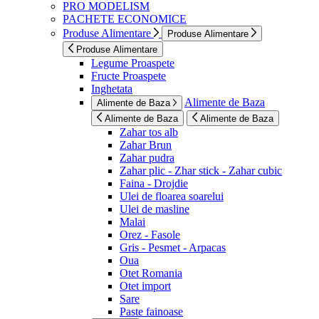
PRO MODELISM
PACHETE ECONOMICE
Produse Alimentare
Produse Alimentare
Produse Alimentare
Legume Proaspete
Fructe Proaspete
Inghetata
Alimente de Baza
Alimente de Baza
Alimente de Baza
Alimente de Baza
Zahar tos alb
Zahar Brun
Zahar pudra
Zahar plic - Zhar stick - Zahar cubic
Faina - Drojdie
Ulei de floarea soarelui
Ulei de masline
Malai
Orez - Fasole
Gris - Pesmet - Arpacas
Oua
Otet Romania
Otet import
Sare
Paste fainoase