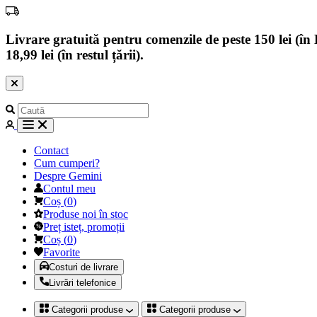
Livrare gratuită pentru comenzile de peste 150 lei (în B
18,99 lei (în restul țării).
Contact
Cum cumperi?
Despre Gemini
Contul meu
Coș
(
0
)
Produse noi în stoc
Preț isteț, promoții
Coș
(
0
)
Favorite
Costuri de livrare
Livrări telefonice
Categorii produse
Categorii produse