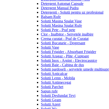
Detergent Automat Capsule
Detergent Manual Pudra
Detergenti - Solutii pentru uz profesional
Balsam Rufe
Solutii Masina Spalat Vase
Solutii Masina Spalat Rufe
Solutii Pete - Praf pete
Clor - Inalbitor - Servetele inalbire
Crema curatat - Praf de Curatat
Solutii Bucatarie - Degresant
Solutii Vase
Solutii Frigider - Absorbant Frigider
Solutii Aragaz - Plite -Cuptoare
Solutii Inox - Argint - Electrocasnice
Solutii Baie - Cabina de dus
Solutii pardoseli - servetele umede multisupr
Solutii Anticalcar
Solutii Lemn - Mobila
Solutii Antimecegai
Solutii Parchet
Sapun rufe
Solutii Desfundat Tevi
Solutii Geam
Solutii Apret
Solutii Wc