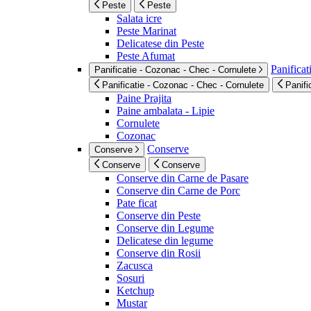
Peste
Peste
Salata icre
Peste Marinat
Delicatese din Peste
Peste Afumat
Panificat
Panificatie - Cozonac - Chec - Cornulete
Panificatie - Cozonac - Chec - Cornulete
Panifi
Paine Prajita
Paine ambalata - Lipie
Cornulete
Cozonac
Conserve
Conserve
Conserve
Conserve
Conserve din Carne de Pasare
Conserve din Carne de Porc
Pate ficat
Conserve din Peste
Conserve din Legume
Delicatese din legume
Conserve din Rosii
Zacusca
Sosuri
Ketchup
Mustar