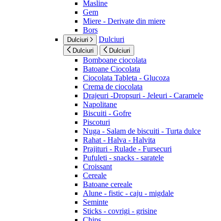
Masline
Gem
Miere - Derivate din miere
Bors
Dulciuri
Dulciuri
Dulciuri
Dulciuri
Bomboane ciocolata
Batoane Ciocolata
Ciocolata Tableta - Glucoza
Crema de ciocolata
Drajeuri -Dropsuri - Jeleuri - Caramele
Napolitane
Biscuiti - Gofre
Piscoturi
Nuga - Salam de biscuiti - Turta dulce
Rahat - Halva - Halvita
Prajituri - Rulade - Fursecuri
Pufuleti - snacks - saratele
Croissant
Cereale
Batoane cereale
Alune - fistic - caju - migdale
Seminte
Sticks - covrigi - grisine
Chips