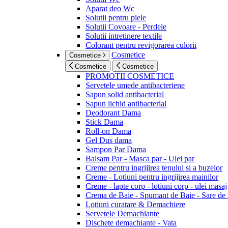
Aparat deo Wc
Solutii pentru piele
Solutii Covoare - Perdele
Solutii intretinere textile
Colorant pentru revigorarea culorii
Cosmetice
Cosmetice
Cosmetice
Cosmetice
PROMOTII COSMETICE
Servetele umede antibacteriene
Sapun solid antibacterial
Sapun lichid antibacterial
Deodorant Dama
Stick Dama
Roll-on Dama
Gel Dus dama
Sampon Par Dama
Balsam Par - Masca par - Ulei par
Creme pentru ingrijirea tenului si a buzelor
Creme - Lotiuni pentru ingrijirea mainilor
Creme - lapte corp - lotiuni corp - ulei masaj
Crema de Baie - Spumant de Baie - Sare de
Lotiuni curatare & Demachiere
Servetele Demachiante
Dischete demachiante - Vata