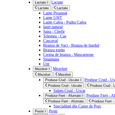
Lactate
Lactate
Lactate
Lactate
Lapte Proaspat
Lapte UHT
Lapte Cafea - Pudra Cafea
Iaurt natural
Sana - Chefir
Telemea - Cas
Cascaval
Branza de Vaci - Branza de burduf
Branza topita
Crema de branza - Mascarpone
Smantana
Unt
Mezeluri
Mezeluri
Mezeluri
Mezeluri
Produse Crud - Us
Produse Crud - Uscate
Produse Crud - Uscate
Produse Crud - 
Salam Crud - Uscat
Produse Fiert - 
Produse Fiert - Afumate
Produse Fiert - Afumate
Produse Fiert -
Specialitati din Carne de Porc
Peste
Peste