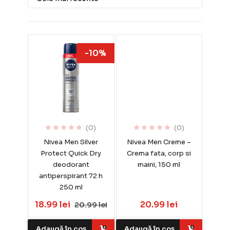
-10%
(0)
(0)
Nivea Men Silver
Nivea Men Creme –
Protect Quick Dry
Crema fata, corp si
deodorant
maini, 150 ml
antiperspirant 72 h
250 ml
18.99 lei
20.99 lei
20.99 lei
Adaugă în coș
Adaugă în coș