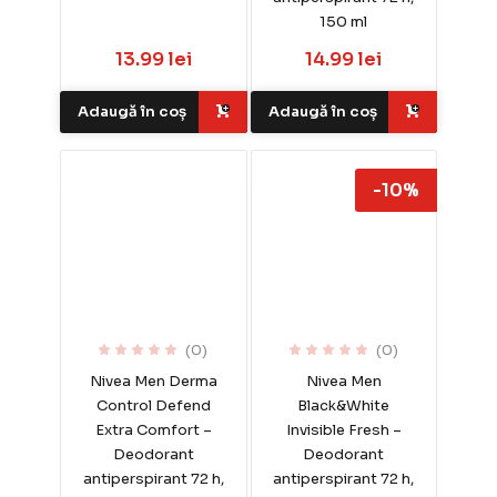
150 ml
13.99 lei
14.99 lei
Adaugă în coș
Adaugă în coș
-10%
(0)
(0)
Nivea Men Derma
Nivea Men
Control Defend
Black&White
Extra Comfort –
Invisible Fresh –
Deodorant
Deodorant
antiperspirant 72 h,
antiperspirant 72 h,