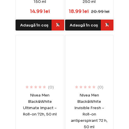
150 ml
250 ml
14.99 lei
18.99 lei
20.99 lei
Adaugă în coș
Adaugă în coș
(0)
(0)
Nivea Men
Nivea Men
Black&White
Black&White
Ultimate Impact –
Invisible Fresh –
Roll-on 72h, 50 ml
Roll-on
antiperspirant 72 h,
50 ml