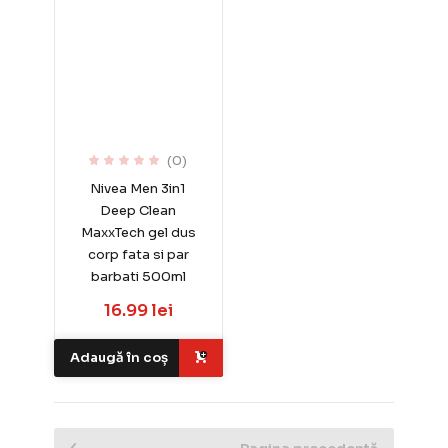
(0)
Nivea Men 3in1
Deep Clean
MaxxTech gel dus
corp fata si par
barbati 500ml
16.99 lei
Adaugă în coș