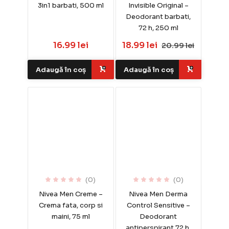
3in1 barbati, 500 ml
Invisible Original –
Deodorant barbati,
72 h, 250 ml
16.99 lei
18.99 lei
20.99 lei
Adaugă în coș
Adaugă în coș
(0)
(0)
Nivea Men Creme –
Nivea Men Derma
Crema fata, corp si
Control Sensitive –
maini, 75 ml
Deodorant
antiperspirant 72 h,