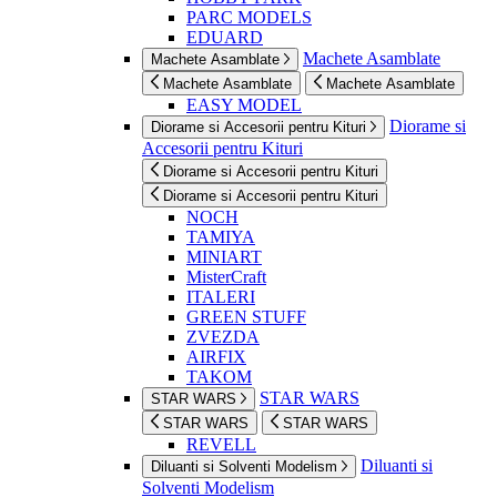
PARC MODELS
EDUARD
Machete Asamblate
Machete Asamblate
Machete Asamblate
Machete Asamblate
EASY MODEL
Diorame si
Diorame si Accesorii pentru Kituri
Accesorii pentru Kituri
Diorame si Accesorii pentru Kituri
Diorame si Accesorii pentru Kituri
NOCH
TAMIYA
MINIART
MisterCraft
ITALERI
GREEN STUFF
ZVEZDA
AIRFIX
TAKOM
STAR WARS
STAR WARS
STAR WARS
STAR WARS
REVELL
Diluanti si
Diluanti si Solventi Modelism
Solventi Modelism