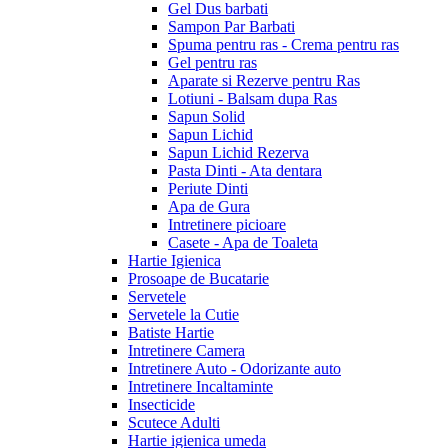
Gel Dus barbati
Sampon Par Barbati
Spuma pentru ras - Crema pentru ras
Gel pentru ras
Aparate si Rezerve pentru Ras
Lotiuni - Balsam dupa Ras
Sapun Solid
Sapun Lichid
Sapun Lichid Rezerva
Pasta Dinti - Ata dentara
Periute Dinti
Apa de Gura
Intretinere picioare
Casete - Apa de Toaleta
Hartie Igienica
Prosoape de Bucatarie
Servetele
Servetele la Cutie
Batiste Hartie
Intretinere Camera
Intretinere Auto - Odorizante auto
Intretinere Incaltaminte
Insecticide
Scutece Adulti
Hartie igienica umeda