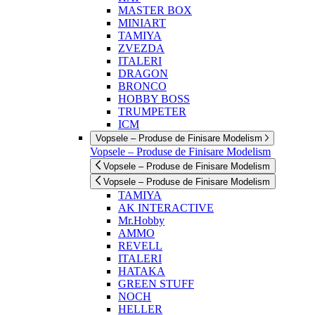
MASTER BOX
MINIART
TAMIYA
ZVEZDA
ITALERI
DRAGON
BRONCO
HOBBY BOSS
TRUMPETER
ICM
Vopsele – Produse de Finisare Modelism
Vopsele – Produse de Finisare Modelism
Vopsele – Produse de Finisare Modelism
Vopsele – Produse de Finisare Modelism
TAMIYA
AK INTERACTIVE
Mr.Hobby
AMMO
REVELL
ITALERI
HATAKA
GREEN STUFF
NOCH
HELLER