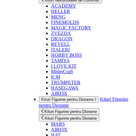
Kituri Navomodele de Construit
ACADEMY
HELLER
MENG
FINEMOLDS
MAGIC FACTORY
ZVEZDA
DRAGON
REVELL
ITALERI
HOBBY BOSS
TAMIYA
I LOVE KIT
MisterCraft
ICM
TRUMPETER
HASEGAWA
AIRFIX
Kituri Figurine
Kituri Figurine pentru Diorame
pentru Diorame
Kituri Figurine pentru Diorame
Kituri Figurine pentru Diorame
MARS
AIRFIX
HAT