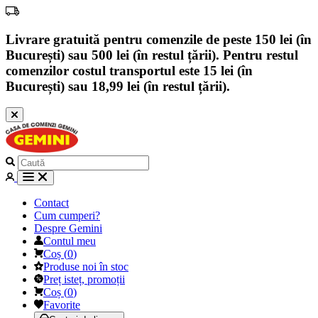
Livrare gratuită pentru comenzile de peste 150 lei (în
București) sau 500 lei (în restul țării). Pentru restul
comenzilor costul transportul este 15 lei (în
București) sau 18,99 lei (în restul țării).
Contact
Cum cumperi?
Despre Gemini
Contul meu
Coș
(
0
)
Produse noi în stoc
Preț isteț, promoții
Coș
(
0
)
Favorite