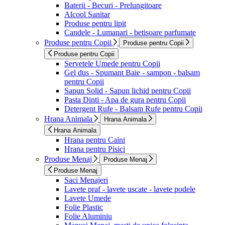
Baterii - Becuri - Prelungitoare
Alcool Sanitar
Produse pentru lipit
Candele - Lumanari - betisoare parfumate
Produse pentru Copii
Produse pentru Copii
Produse pentru Copii
Servetele Umede pentru Copii
Gel dus - Spumant Baie - sampon - balsam
pentru Copii
Sapun Solid - Sapun lichid pentru Copii
Pasta Dinti - Apa de gura pentru Copii
Detergent Rufe - Balsam Rufe pentru Copii
Hrana Animala
Hrana Animala
Hrana Animala
Hrana pentru Caini
Hrana pentru Pisici
Produse Menaj
Produse Menaj
Produse Menaj
Saci Menajeri
Lavete praf - lavete uscate - lavete podele
Lavete Umede
Folie Plastic
Folie Aluminiu