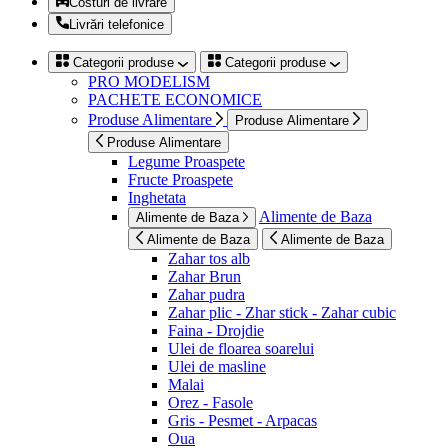
Costuri de livrare
Livrări telefonice
Categorii produse
Categorii produse
PRO MODELISM
PACHETE ECONOMICE
Produse Alimentare
Produse Alimentare
Produse Alimentare
Legume Proaspete
Fructe Proaspete
Inghetata
Alimente de Baza
Alimente de Baza
Alimente de Baza
Alimente de Baza
Zahar tos alb
Zahar Brun
Zahar pudra
Zahar plic - Zhar stick - Zahar cubic
Faina - Drojdie
Ulei de floarea soarelui
Ulei de masline
Malai
Orez - Fasole
Gris - Pesmet - Arpacas
Oua