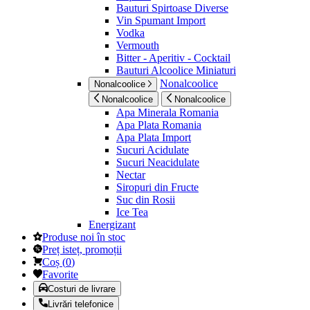
Bauturi Spirtoase Diverse
Vin Spumant Import
Vodka
Vermouth
Bitter - Aperitiv - Cocktail
Bauturi Alcoolice Miniaturi
Nonalcoolice
Nonalcoolice
Nonalcoolice
Nonalcoolice
Apa Minerala Romania
Apa Plata Romania
Apa Plata Import
Sucuri Acidulate
Sucuri Neacidulate
Nectar
Siropuri din Fructe
Suc din Rosii
Ice Tea
Energizant
Produse noi în stoc
Preț isteț, promoții
Coș
(
0
)
Favorite
Costuri de livrare
Livrări telefonice