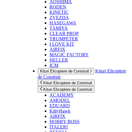
AOSHIMA
RODEN
KINETIC
ZVEZDA
HASEGAWA
TAMIYA
CLEAR PROP
TRUMPETER
I LOVE KIT
AIRFIX
MAGIC FACTORY
HELLER
ICM
Kituri Elicoptere
Kituri Elicoptere de Construit
de Construit
Kituri Elicoptere de Construit
Kituri Elicoptere de Construit
ACADEMY
AMODEL
EDUARD
KittyHawk
AIRFIX
HOBBY BOSS
ITALERI