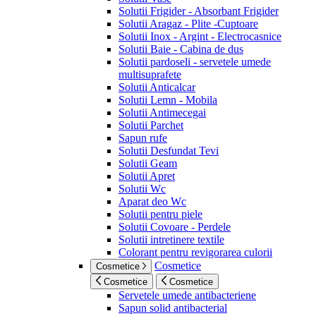
Solutii Frigider - Absorbant Frigider
Solutii Aragaz - Plite -Cuptoare
Solutii Inox - Argint - Electrocasnice
Solutii Baie - Cabina de dus
Solutii pardoseli - servetele umede
multisuprafete
Solutii Anticalcar
Solutii Lemn - Mobila
Solutii Antimecegai
Solutii Parchet
Sapun rufe
Solutii Desfundat Tevi
Solutii Geam
Solutii Apret
Solutii Wc
Aparat deo Wc
Solutii pentru piele
Solutii Covoare - Perdele
Solutii intretinere textile
Colorant pentru revigorarea culorii
Cosmetice
Cosmetice
Cosmetice
Cosmetice
Servetele umede antibacteriene
Sapun solid antibacterial