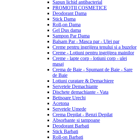
Sapun lichid antibacterial
PROMOTII COSMETICE
Deodorant Dama
Stick Dama
Roll-on Dama
Gel Dus dama
Sampon Par Dama
Balsam Par - Masca par - Ulei par
Creme pentru ingrijirea tenului si a buzelor
Creme - Lotiuni pentru ingrijirea mainilor
Creme - lapte corp - lotiuni corp - ulei
masaj
Crema de Baie - Spumant de Baie - Sare
de Baie
Lotiuni curatare & Demachiere
Servetele Demachiante
Dischete demachiante - Vata
Betisoare Urechi
Acetona
Servetele Umede
Crema Depilat - Benzi Depilat
Absorbante si tampoane
Deodorant Barbati
Stick Barbati
Roll-on Barbati