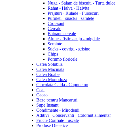
Nuga - Salam de biscuiti - Turta dulce
Rahat - Halva - Halvita
Prajituri - Rulade - Fursecuri
Pufuleti - snacks - saratele
Croissant
Cereale
Batoane cereale
Alune - fistic - caju - migdale
Seminte
Sticks - covrigi - grisine
Chips
Porumb floricele
Cafea Solubila
Cafea Macinata
Cafea Boabe
Cafea Monodoza
Ciocolata Calda - Cappucino
Ceai
Cacao
Baze pentru Mancaruri
Supe Instant
Condimente - Mirodenii
Aditivi - Conservanti - Colorant alimentar
Fructe Confiate - uscate
Produse Dietetice