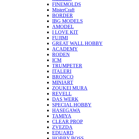
FINEMOLDS
MisterCraft
BORDER
IBG MODELS
AMODEL
I LOVE KIT
FUJIMI
GREAT WALL HOBBY
ACADEMY
RODEN
ICM
TRUMPETER
ITALERI
BRONCO
MINIART
ZOUKEI MURA
REVELL
DAS WERK
SPECIAL HOBBY
HASEGAWA
TAMIYA
CLEAR PROP
ZVEZDA
EDUARD
HOBBY BOSS