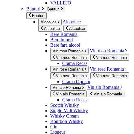
VALLEJO
Bauturi
Bauturi
Bauturi
Alcoolice
Alcoolice
Alcoolice
Alcoolice
Bere Romania
Bere Import
Bere fara alcool
Vin rosu Romania
Vin rosu Romania
Vin rosu Romania
Vin rosu Romania
Crama Recas
Vin rose Romania
Vin rose Romania
Vin rose Romania
Vin rose Romania
Crama Oprisor
Vin alb Romania
Vin alb Romania
Vin alb Romania
Vin alb Romania
Crama Recas
Scotch Whisky
Single Malt Whisky
Whisky Cream
Bourbon Whisky
Gin
Liqueur