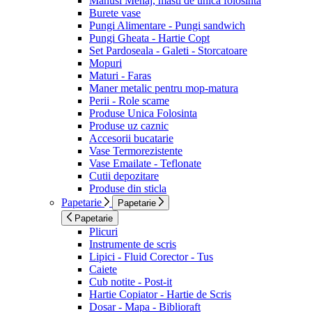
Manusi Menaj, masti de unica folosinta
Burete vase
Pungi Alimentare - Pungi sandwich
Pungi Gheata - Hartie Copt
Set Pardoseala - Galeti - Storcatoare
Mopuri
Maturi - Faras
Maner metalic pentru mop-matura
Perii - Role scame
Produse Unica Folosinta
Produse uz caznic
Accesorii bucatarie
Vase Termorezistente
Vase Emailate - Teflonate
Cutii depozitare
Produse din sticla
Papetarie
Papetarie
Papetarie
Plicuri
Instrumente de scris
Lipici - Fluid Corector - Tus
Caiete
Cub notite - Post-it
Hartie Copiator - Hartie de Scris
Dosar - Mapa - Biblioraft