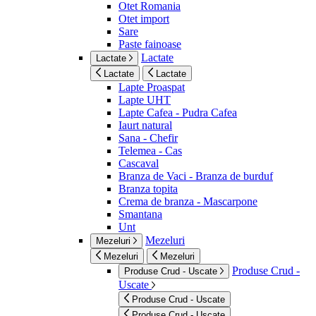
Otet Romania
Otet import
Sare
Paste fainoase
Lactate
Lactate
Lactate
Lactate
Lapte Proaspat
Lapte UHT
Lapte Cafea - Pudra Cafea
Iaurt natural
Sana - Chefir
Telemea - Cas
Cascaval
Branza de Vaci - Branza de burduf
Branza topita
Crema de branza - Mascarpone
Smantana
Unt
Mezeluri
Mezeluri
Mezeluri
Mezeluri
Produse Crud -
Produse Crud - Uscate
Uscate
Produse Crud - Uscate
Produse Crud - Uscate