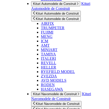
Kituri
Kituri Automodele de Construit
Automodele de Construit
Kituri Automodele de Construit
Kituri Automodele de Construit
AIRFIX
TRUMPETER
FUJIMI
MENG
ICM
AMT
MINIART
TAMIYA
ITALERI
REVELL
HELLER
RYEFIELD MODEL
ZVEZDA
AVD MODELS
RODEN
HASEGAWA
Kituri
Kituri Navomodele de Construit
Navomodele de Construit
Kituri Navomodele de Construit