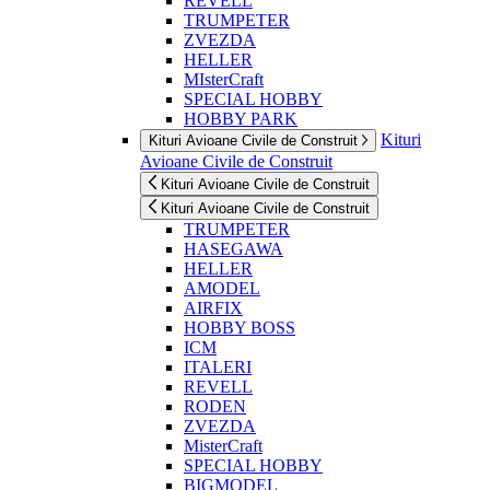
REVELL
TRUMPETER
ZVEZDA
HELLER
MIsterCraft
SPECIAL HOBBY
HOBBY PARK
Kituri
Kituri Avioane Civile de Construit
Avioane Civile de Construit
Kituri Avioane Civile de Construit
Kituri Avioane Civile de Construit
TRUMPETER
HASEGAWA
HELLER
AMODEL
AIRFIX
HOBBY BOSS
ICM
ITALERI
REVELL
RODEN
ZVEZDA
MisterCraft
SPECIAL HOBBY
BIGMODEL