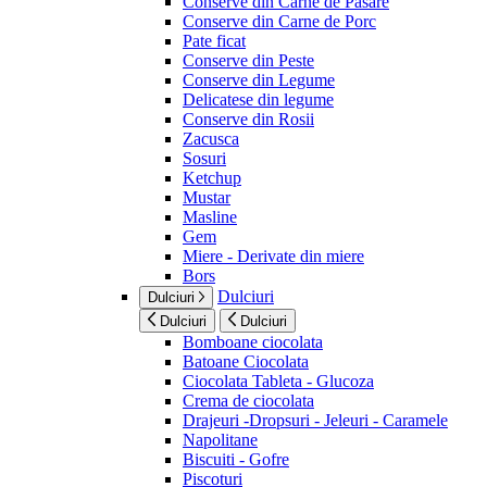
Conserve din Carne de Pasare
Conserve din Carne de Porc
Pate ficat
Conserve din Peste
Conserve din Legume
Delicatese din legume
Conserve din Rosii
Zacusca
Sosuri
Ketchup
Mustar
Masline
Gem
Miere - Derivate din miere
Bors
Dulciuri
Dulciuri
Dulciuri
Dulciuri
Bomboane ciocolata
Batoane Ciocolata
Ciocolata Tableta - Glucoza
Crema de ciocolata
Drajeuri -Dropsuri - Jeleuri - Caramele
Napolitane
Biscuiti - Gofre
Piscoturi