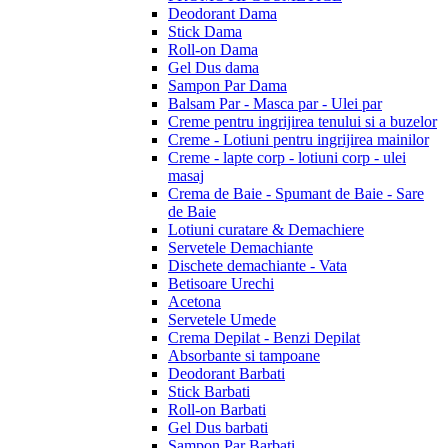
Deodorant Dama
Stick Dama
Roll-on Dama
Gel Dus dama
Sampon Par Dama
Balsam Par - Masca par - Ulei par
Creme pentru ingrijirea tenului si a buzelor
Creme - Lotiuni pentru ingrijirea mainilor
Creme - lapte corp - lotiuni corp - ulei
masaj
Crema de Baie - Spumant de Baie - Sare
de Baie
Lotiuni curatare & Demachiere
Servetele Demachiante
Dischete demachiante - Vata
Betisoare Urechi
Acetona
Servetele Umede
Crema Depilat - Benzi Depilat
Absorbante si tampoane
Deodorant Barbati
Stick Barbati
Roll-on Barbati
Gel Dus barbati
Sampon Par Barbati