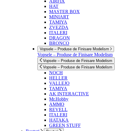
AIRFIX
HAT
MASTER BOX
MINIART
TAMIYA
ZVEZDA
ITALERI
DRAGON
BRONCO
Vopsele – Produse de Finisare Modelism
Vopsele – Produse de Finisare Modelism
Vopsele – Produse de Finisare Modelism
Vopsele – Produse de Finisare Modelism
NOCH
HELLER
VALLEJO
TAMIYA
AK INTERACTIVE
Mr.Hobby
AMMO
REVELL
ITALERI
HATAKA
GREEN STUFF