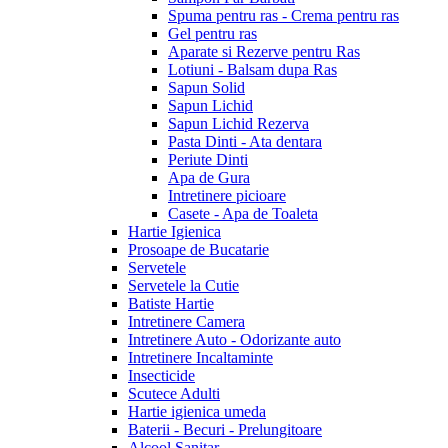
Spuma pentru ras - Crema pentru ras
Gel pentru ras
Aparate si Rezerve pentru Ras
Lotiuni - Balsam dupa Ras
Sapun Solid
Sapun Lichid
Sapun Lichid Rezerva
Pasta Dinti - Ata dentara
Periute Dinti
Apa de Gura
Intretinere picioare
Casete - Apa de Toaleta
Hartie Igienica
Prosoape de Bucatarie
Servetele
Servetele la Cutie
Batiste Hartie
Intretinere Camera
Intretinere Auto - Odorizante auto
Intretinere Incaltaminte
Insecticide
Scutece Adulti
Hartie igienica umeda
Baterii - Becuri - Prelungitoare
Alcool Sanitar