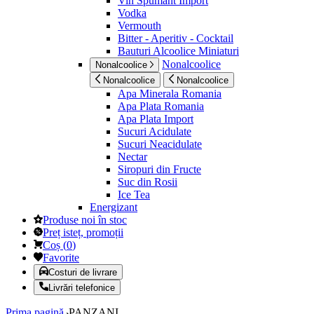
Vin Spumant Import
Vodka
Vermouth
Bitter - Aperitiv - Cocktail
Bauturi Alcoolice Miniaturi
Nonalcoolice
Nonalcoolice
Nonalcoolice
Nonalcoolice
Apa Minerala Romania
Apa Plata Romania
Apa Plata Import
Sucuri Acidulate
Sucuri Neacidulate
Nectar
Siropuri din Fructe
Suc din Rosii
Ice Tea
Energizant
Produse noi în stoc
Preț isteț, promoții
Coș
(
0
)
Favorite
Costuri de livrare
Livrări telefonice
Prima pagină
PANZANI