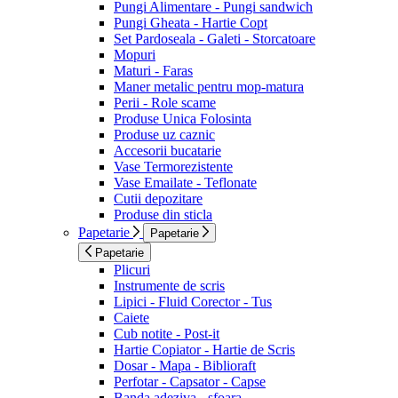
Pungi Alimentare - Pungi sandwich
Pungi Gheata - Hartie Copt
Set Pardoseala - Galeti - Storcatoare
Mopuri
Maturi - Faras
Maner metalic pentru mop-matura
Perii - Role scame
Produse Unica Folosinta
Produse uz caznic
Accesorii bucatarie
Vase Termorezistente
Vase Emailate - Teflonate
Cutii depozitare
Produse din sticla
Papetarie
Papetarie
Papetarie
Plicuri
Instrumente de scris
Lipici - Fluid Corector - Tus
Caiete
Cub notite - Post-it
Hartie Copiator - Hartie de Scris
Dosar - Mapa - Biblioraft
Perfotar - Capsator - Capse
Banda adeziva - sfoara