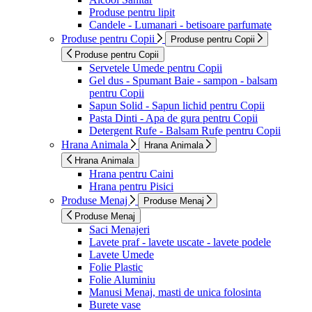
Produse pentru lipit
Candele - Lumanari - betisoare parfumate
Produse pentru Copii
Produse pentru Copii
Produse pentru Copii
Servetele Umede pentru Copii
Gel dus - Spumant Baie - sampon - balsam
pentru Copii
Sapun Solid - Sapun lichid pentru Copii
Pasta Dinti - Apa de gura pentru Copii
Detergent Rufe - Balsam Rufe pentru Copii
Hrana Animala
Hrana Animala
Hrana Animala
Hrana pentru Caini
Hrana pentru Pisici
Produse Menaj
Produse Menaj
Produse Menaj
Saci Menajeri
Lavete praf - lavete uscate - lavete podele
Lavete Umede
Folie Plastic
Folie Aluminiu
Manusi Menaj, masti de unica folosinta
Burete vase