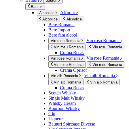
Bauturi
Bauturi
Bauturi
Alcoolice
Alcoolice
Alcoolice
Alcoolice
Bere Romania
Bere Import
Bere fara alcool
Vin rosu Romania
Vin rosu Romania
Vin rosu Romania
Vin rosu Romania
Crama Recas
Vin rose Romania
Vin rose Romania
Vin rose Romania
Vin rose Romania
Crama Oprisor
Vin alb Romania
Vin alb Romania
Vin alb Romania
Vin alb Romania
Crama Recas
Scotch Whisky
Single Malt Whisky
Whisky Cream
Bourbon Whisky
Gin
Liqueur
Bauturi Spirtoase Diverse