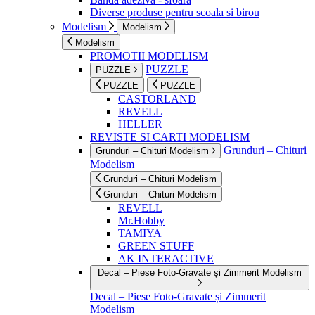
Diverse produse pentru scoala si birou
Modelism
Modelism
Modelism
PROMOTII MODELISM
PUZZLE
PUZZLE
PUZZLE
PUZZLE
CASTORLAND
REVELL
HELLER
REVISTE SI CARTI MODELISM
Grunduri – Chituri
Grunduri – Chituri Modelism
Modelism
Grunduri – Chituri Modelism
Grunduri – Chituri Modelism
REVELL
Mr.Hobby
TAMIYA
GREEN STUFF
AK INTERACTIVE
Decal – Piese Foto-Gravate și Zimmerit Modelism
Decal – Piese Foto-Gravate și Zimmerit
Modelism