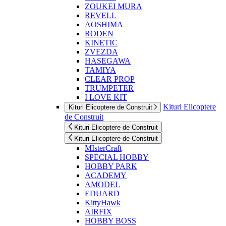
ZOUKEI MURA
REVELL
AOSHIMA
RODEN
KINETIC
ZVEZDA
HASEGAWA
TAMIYA
CLEAR PROP
TRUMPETER
I LOVE KIT
Kituri Elicoptere
Kituri Elicoptere de Construit
de Construit
Kituri Elicoptere de Construit
Kituri Elicoptere de Construit
MIsterCraft
SPECIAL HOBBY
HOBBY PARK
ACADEMY
AMODEL
EDUARD
KittyHawk
AIRFIX
HOBBY BOSS