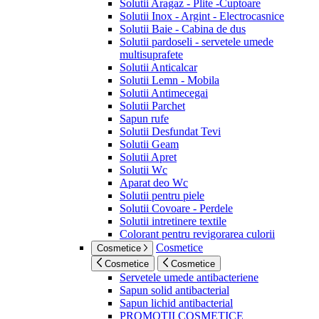
Solutii Aragaz - Plite -Cuptoare
Solutii Inox - Argint - Electrocasnice
Solutii Baie - Cabina de dus
Solutii pardoseli - servetele umede
multisuprafete
Solutii Anticalcar
Solutii Lemn - Mobila
Solutii Antimecegai
Solutii Parchet
Sapun rufe
Solutii Desfundat Tevi
Solutii Geam
Solutii Apret
Solutii Wc
Aparat deo Wc
Solutii pentru piele
Solutii Covoare - Perdele
Solutii intretinere textile
Colorant pentru revigorarea culorii
Cosmetice
Cosmetice
Cosmetice
Cosmetice
Servetele umede antibacteriene
Sapun solid antibacterial
Sapun lichid antibacterial
PROMOTII COSMETICE