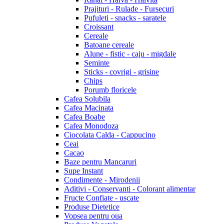
Prajituri - Rulade - Fursecuri
Pufuleti - snacks - saratele
Croissant
Cereale
Batoane cereale
Alune - fistic - caju - migdale
Seminte
Sticks - covrigi - grisine
Chips
Porumb floricele
Cafea Solubila
Cafea Macinata
Cafea Boabe
Cafea Monodoza
Ciocolata Calda - Cappucino
Ceai
Cacao
Baze pentru Mancaruri
Supe Instant
Condimente - Mirodenii
Aditivi - Conservanti - Colorant alimentar
Fructe Confiate - uscate
Produse Dietetice
Vopsea pentru oua