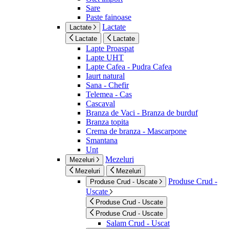
Sare
Paste fainoase
Lactate
Lactate
Lactate
Lactate
Lapte Proaspat
Lapte UHT
Lapte Cafea - Pudra Cafea
Iaurt natural
Sana - Chefir
Telemea - Cas
Cascaval
Branza de Vaci - Branza de burduf
Branza topita
Crema de branza - Mascarpone
Smantana
Unt
Mezeluri
Mezeluri
Mezeluri
Mezeluri
Produse Crud -
Produse Crud - Uscate
Uscate
Produse Crud - Uscate
Produse Crud - Uscate
Salam Crud - Uscat