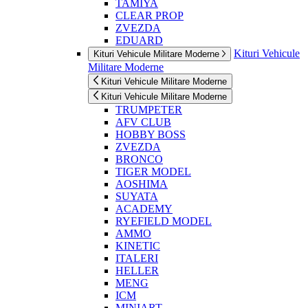
TAMIYA
CLEAR PROP
ZVEZDA
EDUARD
Kituri Vehicule
Kituri Vehicule Militare Moderne
Militare Moderne
Kituri Vehicule Militare Moderne
Kituri Vehicule Militare Moderne
TRUMPETER
AFV CLUB
HOBBY BOSS
ZVEZDA
BRONCO
TIGER MODEL
AOSHIMA
SUYATA
ACADEMY
RYEFIELD MODEL
AMMO
KINETIC
ITALERI
HELLER
MENG
ICM
MINIART