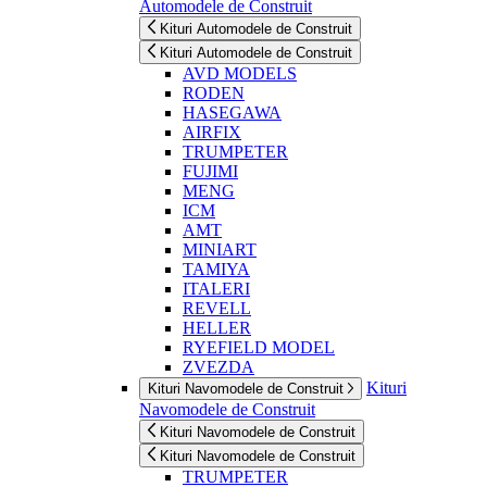
Automodele de Construit
Kituri Automodele de Construit
Kituri Automodele de Construit
AVD MODELS
RODEN
HASEGAWA
AIRFIX
TRUMPETER
FUJIMI
MENG
ICM
AMT
MINIART
TAMIYA
ITALERI
REVELL
HELLER
RYEFIELD MODEL
ZVEZDA
Kituri
Kituri Navomodele de Construit
Navomodele de Construit
Kituri Navomodele de Construit
Kituri Navomodele de Construit
TRUMPETER