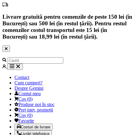
Livrare gratuită pentru comenzile de peste 150 lei (în
București) sau 500 lei (în restul țării). Pentru restul
comenzilor costul transportul este 15 lei (în
București) sau 18,99 lei (în restul țării).
Contact
Cum cumperi?
Despre Gemini
Contul meu
Coș
(
0
)
Produse noi în stoc
Preț isteț, promoții
Coș
(
0
)
Favorite
Costuri de livrare
Livrări telefonice