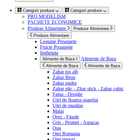
Categorii produse
Categorii produse
PRO MODELISM
PACHETE ECONOMICE
Produse Alimentare
Produse Alimentare
Produse Alimentare
Legume Proaspete
Fructe Proaspete
Inghetata
Alimente de Baza
Alimente de Baza
Alimente de Baza
Alimente de Baza
Zahar tos alb
Zahar Brun
Zahar pudra
Zahar plic - Zhar stick - Zahar cubic
Faina - Drojdie
Ulei de floarea soarelui
Ulei de masline
Malai
Orez - Fasole
Gris - Pesmet - Arpacas
Oua
Otet Romania
Otet import