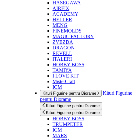
HASEGAWA
AIRFIX
ACADEMY
HELLER
MENG
FINEMOLDS
MAGIC FACTORY
ZVEZDA
DRAGON
REVELL
ITALERI
HOBBY BOSS
TAMIYA
I LOVE KIT
MisterCraft
ICM
Kituri Figurine
Kituri Figurine pentru Diorame
pentru Diorame
Kituri Figurine pentru Diorame
Kituri Figurine pentru Diorame
HOBBY BOSS
TRUMPETER
ICM
MARS