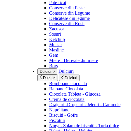
Pate ficat
Conserve din Peste
Conserve din Legume
Delicatese din legume
Conserve din Rosii
Zacusca
Sosuri
Ketchup
Mustar
Masline
Gem
Miere - Derivate din miere
Bors
Dulciuri
Dulciuri
Dulciuri
Dulciuri
Bomboane ciocolata
Batoane Ciocolata
Ciocolata Tableta - Glucoza
Crema de ciocolata
Drajeuri -Dropsuri - Jeleuri - Caramele
Napolitane
Biscuiti - Gofre
Piscoturi
Nuga - Salam de biscuiti - Turta dulce
Rahat - Halva - Halvita