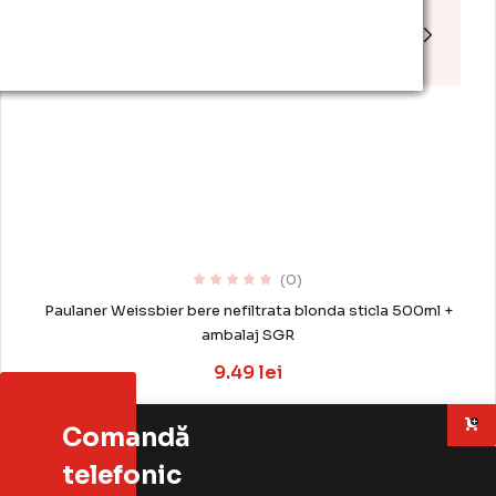
Bauturi
(0)
Paulaner Weissbier bere nefiltrata blonda sticla 500ml +
ambalaj SGR
9.49 lei
Adaugă în coș
Comandă
telefonic