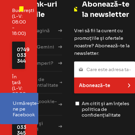
Link-uri
Abonează-te
București
utile
la newsletter
(L-V:
08:00
-
Prima pagină
Vrei să fii la curent cu
18:00)
promoțiile și ofertele
noastre? Abonează-te la
Despre Gemini
0749
newsletter:
033
344
Cum cumperi?
În
Politica de
țară
confidentialitate
Abonează-te
(L-V:
08:00
-
Politică cookie-
Urmărește-
Am citit și am înțeles
18:00)
uri
ne pe
politica de
Facebook
confidențialitate
0749
Termeni și
033
condiții
345