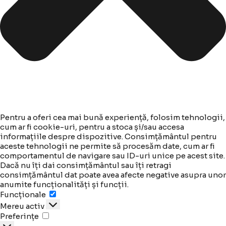
Pentru a oferi cea mai bună experiență, folosim tehnologii,
cum ar fi cookie-uri, pentru a stoca și/sau accesa
informațiile despre dispozitive. Consimțământul pentru
aceste tehnologii ne permite să procesăm date, cum ar fi
comportamentul de navigare sau ID-uri unice pe acest site.
Dacă nu îți dai consimțământul sau îți retragi
consimțământul dat poate avea afecte negative asupra unor
anumite funcționalități și funcții.
Funcționale
Funcționale
Mereu activ
Preferințe
Preferințe