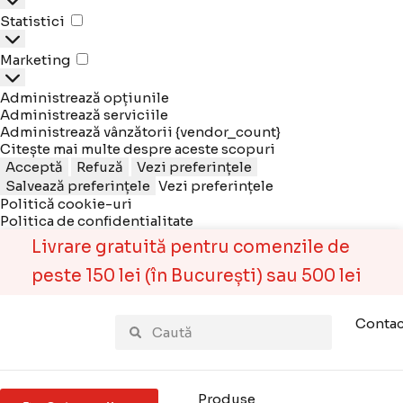
Statistici
Statistici
Marketing
Marketing
Administrează opțiunile
Administrează serviciile
Administrează vânzătorii {vendor_count}
Citește mai multe despre aceste scopuri
Acceptă
Refuză
Vezi preferințele
Salvează preferințele
Vezi preferințele
Politică cookie-uri
Politica de confidentialitate
Livrare gratuită pentru comenzile de
peste 150 lei (în București) sau 500 lei
(în restul țării). Pentru restul comenzilor
Contac
costul transportul este 15 lei (în
București) sau 18,99 lei (în restul țării).
Produse