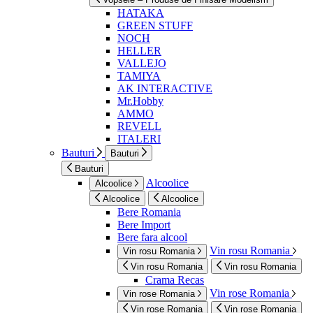
HATAKA
GREEN STUFF
NOCH
HELLER
VALLEJO
TAMIYA
AK INTERACTIVE
Mr.Hobby
AMMO
REVELL
ITALERI
Bauturi
Bauturi
Bauturi
Alcoolice
Alcoolice
Alcoolice
Alcoolice
Bere Romania
Bere Import
Bere fara alcool
Vin rosu Romania
Vin rosu Romania
Vin rosu Romania
Vin rosu Romania
Crama Recas
Vin rose Romania
Vin rose Romania
Vin rose Romania
Vin rose Romania