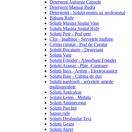
Detergent Automat Capsule
Detergent Manual Pudra
Detergenti - Solutii pentru uz profesional
Balsam Rufe
Solutii Masina Spalat Vase
Solutii Masina Spalat Rufe
Solutii Pete - Praf pete
Clor - Inalbitor - Servetele inalbire
Crema curatat - Praf de Curatat
Solutii Bucatarie - Degresant
Solutii Vase
Solutii Frigider - Absorbant Frigider
Solutii Aragaz - Plite -Cuptoare
Solutii Inox - Argint - Electrocasnice
Solutii Baie - Cabina de dus
Solutii pardoseli - servetele umede
multisuprafete
Solutii Anticalcar
Solutii Lemn - Mobila
Solutii Antimecegai
Solutii Parchet
Sapun rufe
Solutii Desfundat Tevi
Solutii Geam
Solutii Apret