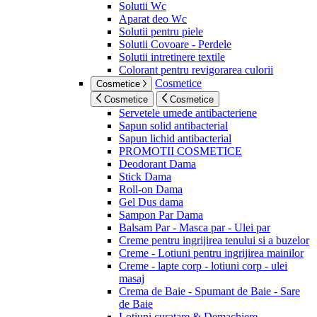
Solutii Wc
Aparat deo Wc
Solutii pentru piele
Solutii Covoare - Perdele
Solutii intretinere textile
Colorant pentru revigorarea culorii
Cosmetice
Cosmetice
Cosmetice
Cosmetice
Servetele umede antibacteriene
Sapun solid antibacterial
Sapun lichid antibacterial
PROMOTII COSMETICE
Deodorant Dama
Stick Dama
Roll-on Dama
Gel Dus dama
Sampon Par Dama
Balsam Par - Masca par - Ulei par
Creme pentru ingrijirea tenului si a buzelor
Creme - Lotiuni pentru ingrijirea mainilor
Creme - lapte corp - lotiuni corp - ulei
masaj
Crema de Baie - Spumant de Baie - Sare
de Baie
Lotiuni curatare & Demachiere