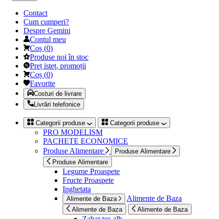
Contact
Cum cumperi?
Despre Gemini
Contul meu
Coș
(
0
)
Produse noi în stoc
Preț isteț, promoții
Coș
(
0
)
Favorite
Costuri de livrare
Livrări telefonice
Categorii produse
Categorii produse
PRO MODELISM
PACHETE ECONOMICE
Produse Alimentare
Produse Alimentare
Produse Alimentare
Legume Proaspete
Fructe Proaspete
Inghetata
Alimente de Baza
Alimente de Baza
Alimente de Baza
Alimente de Baza
Zahar tos alb