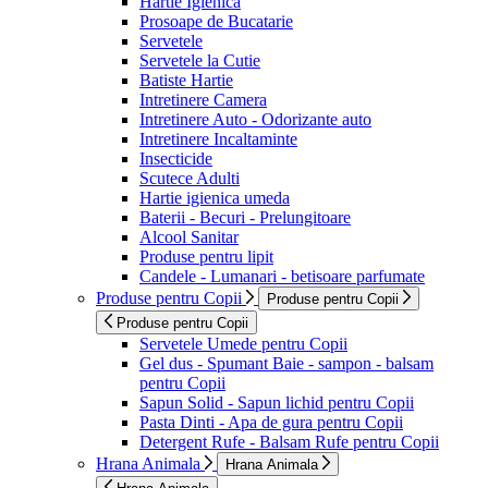
Hartie Igienica
Prosoape de Bucatarie
Servetele
Servetele la Cutie
Batiste Hartie
Intretinere Camera
Intretinere Auto - Odorizante auto
Intretinere Incaltaminte
Insecticide
Scutece Adulti
Hartie igienica umeda
Baterii - Becuri - Prelungitoare
Alcool Sanitar
Produse pentru lipit
Candele - Lumanari - betisoare parfumate
Produse pentru Copii
Produse pentru Copii
Produse pentru Copii
Servetele Umede pentru Copii
Gel dus - Spumant Baie - sampon - balsam
pentru Copii
Sapun Solid - Sapun lichid pentru Copii
Pasta Dinti - Apa de gura pentru Copii
Detergent Rufe - Balsam Rufe pentru Copii
Hrana Animala
Hrana Animala