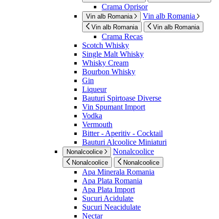
Crama Oprisor
Vin alb Romania
Vin alb Romania
Vin alb Romania
Vin alb Romania
Crama Recas
Scotch Whisky
Single Malt Whisky
Whisky Cream
Bourbon Whisky
Gin
Liqueur
Bauturi Spirtoase Diverse
Vin Spumant Import
Vodka
Vermouth
Bitter - Aperitiv - Cocktail
Bauturi Alcoolice Miniaturi
Nonalcoolice
Nonalcoolice
Nonalcoolice
Nonalcoolice
Apa Minerala Romania
Apa Plata Romania
Apa Plata Import
Sucuri Acidulate
Sucuri Neacidulate
Nectar