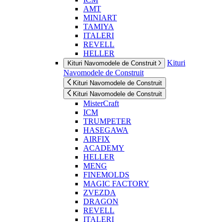
AMT
MINIART
TAMIYA
ITALERI
REVELL
HELLER
Kituri
Kituri Navomodele de Construit
Navomodele de Construit
Kituri Navomodele de Construit
Kituri Navomodele de Construit
MisterCraft
ICM
TRUMPETER
HASEGAWA
AIRFIX
ACADEMY
HELLER
MENG
FINEMOLDS
MAGIC FACTORY
ZVEZDA
DRAGON
REVELL
ITALERI