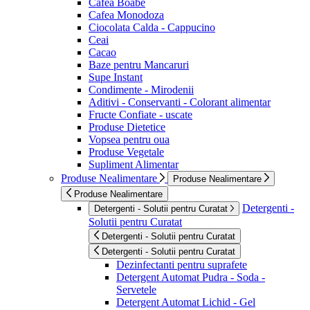
Cafea Boabe
Cafea Monodoza
Ciocolata Calda - Cappucino
Ceai
Cacao
Baze pentru Mancaruri
Supe Instant
Condimente - Mirodenii
Aditivi - Conservanti - Colorant alimentar
Fructe Confiate - uscate
Produse Dietetice
Vopsea pentru oua
Produse Vegetale
Supliment Alimentar
Produse Nealimentare
Produse Nealimentare
Produse Nealimentare
Detergenti -
Detergenti - Solutii pentru Curatat
Solutii pentru Curatat
Detergenti - Solutii pentru Curatat
Detergenti - Solutii pentru Curatat
Dezinfectanti pentru suprafete
Detergent Automat Pudra - Soda -
Servetele
Detergent Automat Lichid - Gel