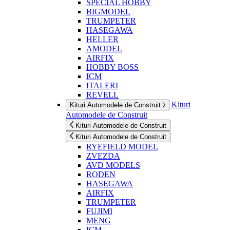
SPECIAL HOBBY
BIGMODEL
TRUMPETER
HASEGAWA
HELLER
AMODEL
AIRFIX
HOBBY BOSS
ICM
ITALERI
REVELL
Kituri
Kituri Automodele de Construit
Automodele de Construit
Kituri Automodele de Construit
Kituri Automodele de Construit
RYEFIELD MODEL
ZVEZDA
AVD MODELS
RODEN
HASEGAWA
AIRFIX
TRUMPETER
FUJIMI
MENG
ICM