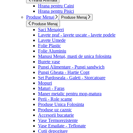
Hrana Animala
Hrana pentru Caini
Hrana pentru Pisici
Produse Menaj
Produse Menaj
Produse Menaj
Saci Menajeri
Lavete praf - lavete uscate - lavete podele
Lavete Umede
Folie Plastic
Folie Aluminiu
Manusi Menaj, masti de unica folosinta
Burete vase
Pungi Alimentare - Pungi sandwich
Pungi Gheata - Hartie Copt
Set Pardoseala - Galeti - Storcatoare
Mopuri
Maturi - Faras
Maner metalic pentru mop-matura
Perii - Role scame
Produse Unica Folosinta
Produse uz caznic
Accesorii bucatarie
Vase Termorezistente
Vase Emailate - Teflonate
Cutii depozitare