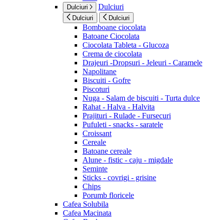
Dulciuri
Dulciuri
Dulciuri
Dulciuri
Bomboane ciocolata
Batoane Ciocolata
Ciocolata Tableta - Glucoza
Crema de ciocolata
Drajeuri -Dropsuri - Jeleuri - Caramele
Napolitane
Biscuiti - Gofre
Piscoturi
Nuga - Salam de biscuiti - Turta dulce
Rahat - Halva - Halvita
Prajituri - Rulade - Fursecuri
Pufuleti - snacks - saratele
Croissant
Cereale
Batoane cereale
Alune - fistic - caju - migdale
Seminte
Sticks - covrigi - grisine
Chips
Porumb floricele
Cafea Solubila
Cafea Macinata