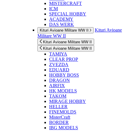
MISTERCRAFT
ICM
SPECIAL HOBBY
ACADEMY
DAS WERK
Kituri Avioane
Kituri Avioane Militare WW II
Militare WW II
Kituri Avioane Militare WW II
Kituri Avioane Militare WW II
TAMIYA
CLEAR PROP
ZVEZDA
EDUARD
HOBBY BOSS
DRAGON
AIRFIX
HK MODELS
TAKOM
MIRAGE HOBBY
HELLER
FINEMOLDS
MisterCraft
BORDER
IBG MODELS