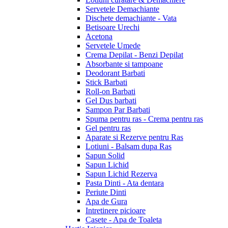
Servetele Demachiante
Dischete demachiante - Vata
Betisoare Urechi
Acetona
Servetele Umede
Crema Depilat - Benzi Depilat
Absorbante si tampoane
Deodorant Barbati
Stick Barbati
Roll-on Barbati
Gel Dus barbati
Sampon Par Barbati
Spuma pentru ras - Crema pentru ras
Gel pentru ras
Aparate si Rezerve pentru Ras
Lotiuni - Balsam dupa Ras
Sapun Solid
Sapun Lichid
Sapun Lichid Rezerva
Pasta Dinti - Ata dentara
Periute Dinti
Apa de Gura
Intretinere picioare
Casete - Apa de Toaleta