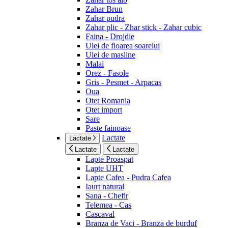
Zahar Brun
Zahar pudra
Zahar plic - Zhar stick - Zahar cubic
Faina - Drojdie
Ulei de floarea soarelui
Ulei de masline
Malai
Orez - Fasole
Gris - Pesmet - Arpacas
Oua
Otet Romania
Otet import
Sare
Paste fainoase
Lactate
Lactate
Lactate
Lactate
Lapte Proaspat
Lapte UHT
Lapte Cafea - Pudra Cafea
Iaurt natural
Sana - Chefir
Telemea - Cas
Cascaval
Branza de Vaci - Branza de burduf