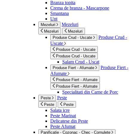
Branza topita
Crema de branza - Mascarpone
Smantana
Unt
Mezeluri
Mezeluri
Mezeluri
Mezeluri
Produse Crud -
Produse Crud - Uscate
Uscate
Produse Crud - Uscate
Produse Crud - Uscate
Salam Crud - Uscat
Produse Fiert -
Produse Fiert - Afumate
Afumate
Produse Fiert - Afumate
Produse Fiert - Afumate
Specialitati din Carne de Porc
Peste
Peste
Peste
Peste
Salata icre
Peste Marinat
Delicatese din Peste
Peste Afumat
Panificatie - Cozonac - Chec - Cornulete