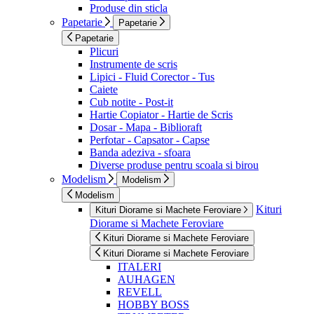
Produse din sticla
Papetarie
Papetarie
Papetarie
Plicuri
Instrumente de scris
Lipici - Fluid Corector - Tus
Caiete
Cub notite - Post-it
Hartie Copiator - Hartie de Scris
Dosar - Mapa - Biblioraft
Perfotar - Capsator - Capse
Banda adeziva - sfoara
Diverse produse pentru scoala si birou
Modelism
Modelism
Modelism
Kituri
Kituri Diorame si Machete Feroviare
Diorame si Machete Feroviare
Kituri Diorame si Machete Feroviare
Kituri Diorame si Machete Feroviare
ITALERI
AUHAGEN
REVELL
HOBBY BOSS