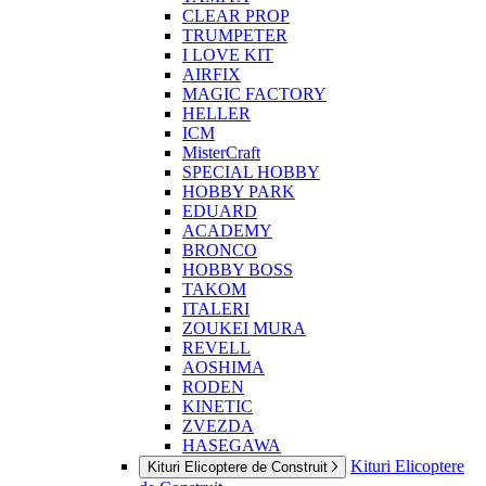
CLEAR PROP
TRUMPETER
I LOVE KIT
AIRFIX
MAGIC FACTORY
HELLER
ICM
MisterCraft
SPECIAL HOBBY
HOBBY PARK
EDUARD
ACADEMY
BRONCO
HOBBY BOSS
TAKOM
ITALERI
ZOUKEI MURA
REVELL
AOSHIMA
RODEN
KINETIC
ZVEZDA
HASEGAWA
Kituri Elicoptere
Kituri Elicoptere de Construit