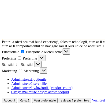
Pentru a oferi cea mai bună experiență, folosim tehnologii, cum ar fi 
cum ar fi comportamentul de navigare sau ID-uri unice pe acest site. Da
Funcționale
Funcționale
Mereu activ
Preferințe
Preferințe
Statistici
Statistici
Marketing
Marketing
Administrează opțiunile
Administrează serviciile
Administrează vânzătorii {vendor_count}
Citește mai multe despre aceste scopuri
Vezi pref
Acceptă
Refuză
Vezi preferințele
Salvează preferințele