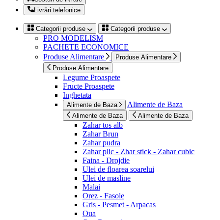
Livrări telefonice
Categorii produse
Categorii produse
PRO MODELISM
PACHETE ECONOMICE
Produse Alimentare
Produse Alimentare
Produse Alimentare
Legume Proaspete
Fructe Proaspete
Inghetata
Alimente de Baza
Alimente de Baza
Alimente de Baza
Alimente de Baza
Zahar tos alb
Zahar Brun
Zahar pudra
Zahar plic - Zhar stick - Zahar cubic
Faina - Drojdie
Ulei de floarea soarelui
Ulei de masline
Malai
Orez - Fasole
Gris - Pesmet - Arpacas
Oua