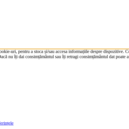
cookie-uri, pentru a stoca și/sau accesa informațiile despre dispozitive.
că nu îți dai consimțământul sau îți retragi consimțământul dat poate av
erințele