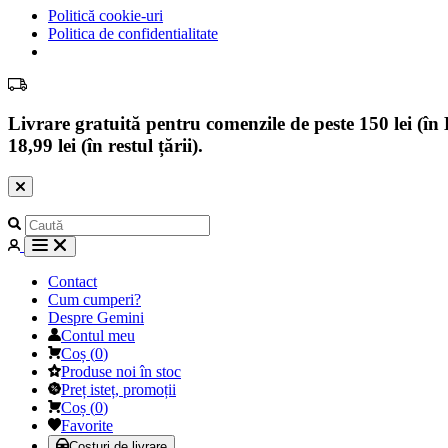
Politică cookie-uri
Politica de confidentialitate
Livrare gratuită pentru comenzile de peste 150 lei (în B
18,99 lei (în restul țării).
Contact
Cum cumperi?
Despre Gemini
Contul meu
Coș
(
0
)
Produse noi în stoc
Preț isteț, promoții
Coș
(
0
)
Favorite
Costuri de livrare