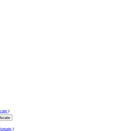
cate
Uscate
Afumate