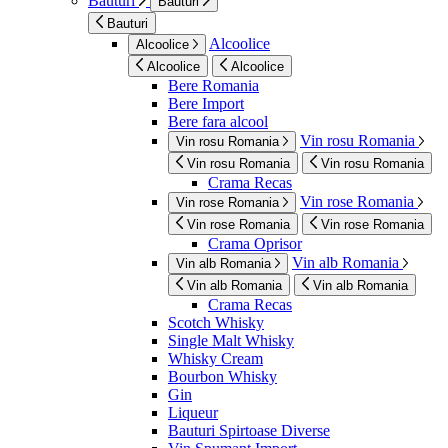
Bauturi
Bauturi
Bauturi
Alcoolice
Alcoolice
Alcoolice
Alcoolice
Bere Romania
Bere Import
Bere fara alcool
Vin rosu Romania
Vin rosu Romania
Vin rosu Romania
Vin rosu Romania
Crama Recas
Vin rose Romania
Vin rose Romania
Vin rose Romania
Vin rose Romania
Crama Oprisor
Vin alb Romania
Vin alb Romania
Vin alb Romania
Vin alb Romania
Crama Recas
Scotch Whisky
Single Malt Whisky
Whisky Cream
Bourbon Whisky
Gin
Liqueur
Bauturi Spirtoase Diverse