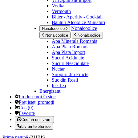
Vin Spumant Import
Vodka
Vermouth
Bitter - Aperitiv - Cocktail
Bauturi Alcoolice Miniaturi
Nonalcoolice
Nonalcoolice
Nonalcoolice
Nonalcoolice
Apa Minerala Romania
Apa Plata Romania
Apa Plata Import
Sucuri Acidulate
Sucuri Neacidulate
Nectar
Siropuri din Fructe
Suc din Rosii
Ice Tea
Energizant
Produse noi în stoc
Preț isteț, promoții
Coș
(
0
)
Favorite
Costuri de livrare
Livrări telefonice
Prima pagină
RUBIS