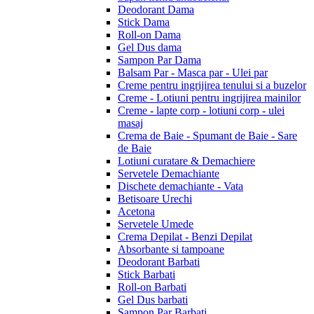
Deodorant Dama
Stick Dama
Roll-on Dama
Gel Dus dama
Sampon Par Dama
Balsam Par - Masca par - Ulei par
Creme pentru ingrijirea tenului si a buzelor
Creme - Lotiuni pentru ingrijirea mainilor
Creme - lapte corp - lotiuni corp - ulei
masaj
Crema de Baie - Spumant de Baie - Sare
de Baie
Lotiuni curatare & Demachiere
Servetele Demachiante
Dischete demachiante - Vata
Betisoare Urechi
Acetona
Servetele Umede
Crema Depilat - Benzi Depilat
Absorbante si tampoane
Deodorant Barbati
Stick Barbati
Roll-on Barbati
Gel Dus barbati
Sampon Par Barbati