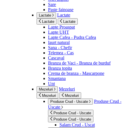
Sare
Paste fainoase
Lactate
Lactate
Lactate
Lactate
Lapte Proaspat
Lapte UHT
Lapte Cafea - Pudra Cafea
Iaurt natural
Sana - Chefir
Telemea - Cas
Cascaval
Branza de Vaci - Branza de burduf
Branza topita
Crema de branza - Mascarpone
Smantana
Unt
Mezeluri
Mezeluri
Mezeluri
Mezeluri
Produse Crud -
Produse Crud - Uscate
Uscate
Produse Crud - Uscate
Produse Crud - Uscate
Salam Crud - Uscat