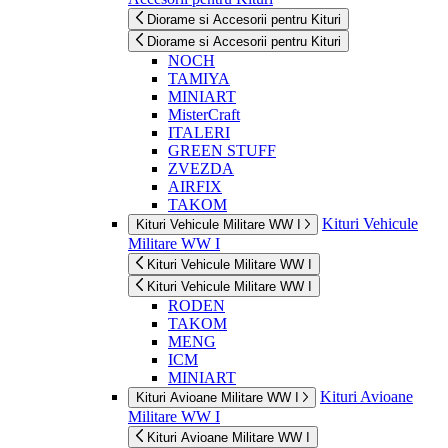
Diorame si Accesorii pentru Kituri
Diorame si Accesorii pentru Kituri
NOCH
TAMIYA
MINIART
MisterCraft
ITALERI
GREEN STUFF
ZVEZDA
AIRFIX
TAKOM
Kituri Vehicule
Kituri Vehicule Militare WW I
Militare WW I
Kituri Vehicule Militare WW I
Kituri Vehicule Militare WW I
RODEN
TAKOM
MENG
ICM
MINIART
Kituri Avioane
Kituri Avioane Militare WW I
Militare WW I
Kituri Avioane Militare WW I