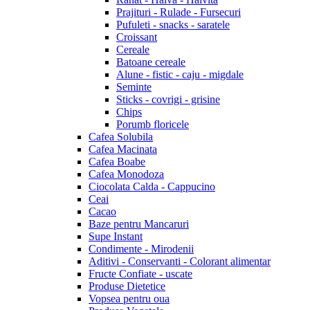
Prajituri - Rulade - Fursecuri
Pufuleti - snacks - saratele
Croissant
Cereale
Batoane cereale
Alune - fistic - caju - migdale
Seminte
Sticks - covrigi - grisine
Chips
Porumb floricele
Cafea Solubila
Cafea Macinata
Cafea Boabe
Cafea Monodoza
Ciocolata Calda - Cappucino
Ceai
Cacao
Baze pentru Mancaruri
Supe Instant
Condimente - Mirodenii
Aditivi - Conservanti - Colorant alimentar
Fructe Confiate - uscate
Produse Dietetice
Vopsea pentru oua