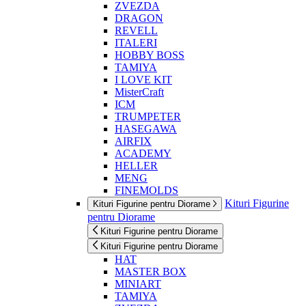
ZVEZDA
DRAGON
REVELL
ITALERI
HOBBY BOSS
TAMIYA
I LOVE KIT
MisterCraft
ICM
TRUMPETER
HASEGAWA
AIRFIX
ACADEMY
HELLER
MENG
FINEMOLDS
Kituri Figurine
Kituri Figurine pentru Diorame
pentru Diorame
Kituri Figurine pentru Diorame
Kituri Figurine pentru Diorame
HAT
MASTER BOX
MINIART
TAMIYA