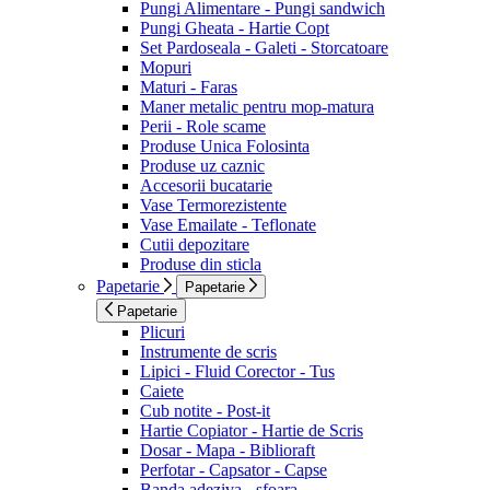
Pungi Alimentare - Pungi sandwich
Pungi Gheata - Hartie Copt
Set Pardoseala - Galeti - Storcatoare
Mopuri
Maturi - Faras
Maner metalic pentru mop-matura
Perii - Role scame
Produse Unica Folosinta
Produse uz caznic
Accesorii bucatarie
Vase Termorezistente
Vase Emailate - Teflonate
Cutii depozitare
Produse din sticla
Papetarie
Papetarie
Papetarie
Plicuri
Instrumente de scris
Lipici - Fluid Corector - Tus
Caiete
Cub notite - Post-it
Hartie Copiator - Hartie de Scris
Dosar - Mapa - Biblioraft
Perfotar - Capsator - Capse
Banda adeziva - sfoara