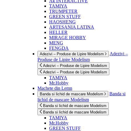
Ak INTERACTIVE
TAMIYA
TRUMPETER
GREEN STUFF
HAOSHENG
ARTESANIA LATINA
HELLER
MIRAGE HOBBY
MENG
FENGDA
Adezivi –
Adezivi – Produse de Lipire Modelism
Produse de Lipire Modelism
Adezivi – Produse de Lipire Modelism
Adezivi – Produse de Lipire Modelism
TAMIYA
Mr.Hobby
Machete din Lemn
Banda si
Banda si lichid de mascare Modelism
lichid de mascare Modelism
Banda si lichid de mascare Modelism
Banda si lichid de mascare Modelism
TAMIYA
Mr.Hobby
GREEN STUFF