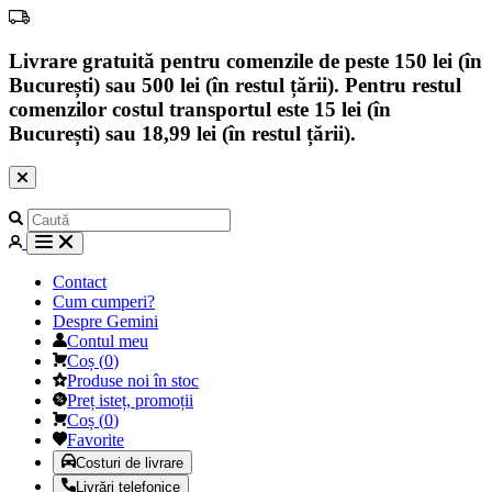
Livrare gratuită pentru comenzile de peste 150 lei (în
București) sau 500 lei (în restul țării). Pentru restul
comenzilor costul transportul este 15 lei (în
București) sau 18,99 lei (în restul țării).
Contact
Cum cumperi?
Despre Gemini
Contul meu
Coș
(
0
)
Produse noi în stoc
Preț isteț, promoții
Coș
(
0
)
Favorite
Costuri de livrare
Livrări telefonice