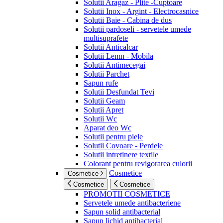
Solutii Aragaz - Plite -Cuptoare
Solutii Inox - Argint - Electrocasnice
Solutii Baie - Cabina de dus
Solutii pardoseli - servetele umede
multisuprafete
Solutii Anticalcar
Solutii Lemn - Mobila
Solutii Antimecegai
Solutii Parchet
Sapun rufe
Solutii Desfundat Tevi
Solutii Geam
Solutii Apret
Solutii Wc
Aparat deo Wc
Solutii pentru piele
Solutii Covoare - Perdele
Solutii intretinere textile
Colorant pentru revigorarea culorii
Cosmetice
Cosmetice
Cosmetice
Cosmetice
PROMOTII COSMETICE
Servetele umede antibacteriene
Sapun solid antibacterial
Sapun lichid antibacterial