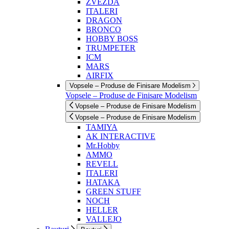
ZVEZDA
ITALERI
DRAGON
BRONCO
HOBBY BOSS
TRUMPETER
ICM
MARS
AIRFIX
Vopsele – Produse de Finisare Modelism
Vopsele – Produse de Finisare Modelism
Vopsele – Produse de Finisare Modelism
Vopsele – Produse de Finisare Modelism
TAMIYA
AK INTERACTIVE
Mr.Hobby
AMMO
REVELL
ITALERI
HATAKA
GREEN STUFF
NOCH
HELLER
VALLEJO