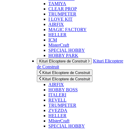
TAMIYA
CLEAR PROP
TRUMPETER
I LOVE KIT
AIRFIX
MAGIC FACTORY
HELLER
ICM
MisterCraft
SPECIAL HOBBY
HOBBY PARK
Kituri Elicoptere
Kituri Elicoptere de Construit
de Construit
Kituri Elicoptere de Construit
Kituri Elicoptere de Construit
AIRFIX
HOBBY BOSS
ITALERI
REVELL
TRUMPETER
ZVEZDA
HELLER
MIsterCraft
SPECIAL HOBBY