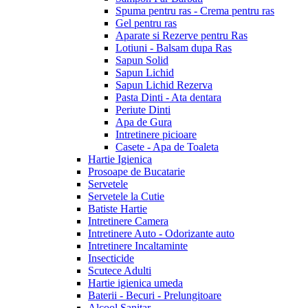
Spuma pentru ras - Crema pentru ras
Gel pentru ras
Aparate si Rezerve pentru Ras
Lotiuni - Balsam dupa Ras
Sapun Solid
Sapun Lichid
Sapun Lichid Rezerva
Pasta Dinti - Ata dentara
Periute Dinti
Apa de Gura
Intretinere picioare
Casete - Apa de Toaleta
Hartie Igienica
Prosoape de Bucatarie
Servetele
Servetele la Cutie
Batiste Hartie
Intretinere Camera
Intretinere Auto - Odorizante auto
Intretinere Incaltaminte
Insecticide
Scutece Adulti
Hartie igienica umeda
Baterii - Becuri - Prelungitoare
Alcool Sanitar