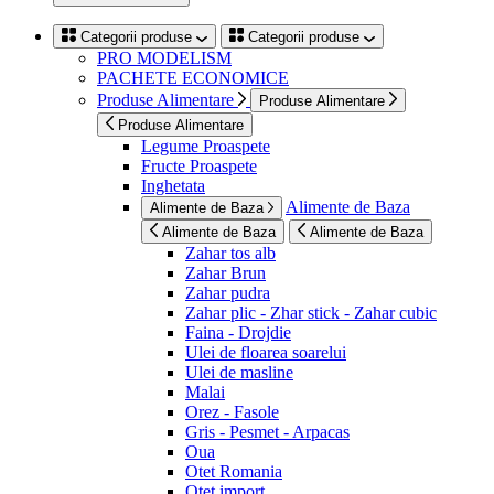
Categorii produse
Categorii produse
PRO MODELISM
PACHETE ECONOMICE
Produse Alimentare
Produse Alimentare
Produse Alimentare
Legume Proaspete
Fructe Proaspete
Inghetata
Alimente de Baza
Alimente de Baza
Alimente de Baza
Alimente de Baza
Zahar tos alb
Zahar Brun
Zahar pudra
Zahar plic - Zhar stick - Zahar cubic
Faina - Drojdie
Ulei de floarea soarelui
Ulei de masline
Malai
Orez - Fasole
Gris - Pesmet - Arpacas
Oua
Otet Romania
Otet import