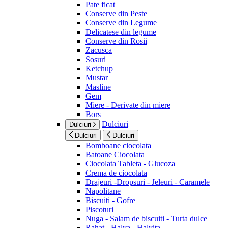
Pate ficat
Conserve din Peste
Conserve din Legume
Delicatese din legume
Conserve din Rosii
Zacusca
Sosuri
Ketchup
Mustar
Masline
Gem
Miere - Derivate din miere
Bors
Dulciuri
Dulciuri
Dulciuri
Dulciuri
Bomboane ciocolata
Batoane Ciocolata
Ciocolata Tableta - Glucoza
Crema de ciocolata
Drajeuri -Dropsuri - Jeleuri - Caramele
Napolitane
Biscuiti - Gofre
Piscoturi
Nuga - Salam de biscuiti - Turta dulce
Rahat - Halva - Halvita