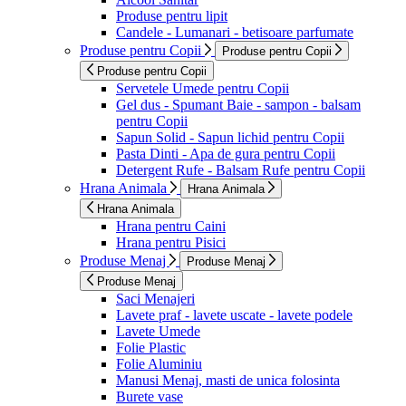
Produse pentru lipit
Candele - Lumanari - betisoare parfumate
Produse pentru Copii
Produse pentru Copii
Produse pentru Copii
Servetele Umede pentru Copii
Gel dus - Spumant Baie - sampon - balsam
pentru Copii
Sapun Solid - Sapun lichid pentru Copii
Pasta Dinti - Apa de gura pentru Copii
Detergent Rufe - Balsam Rufe pentru Copii
Hrana Animala
Hrana Animala
Hrana Animala
Hrana pentru Caini
Hrana pentru Pisici
Produse Menaj
Produse Menaj
Produse Menaj
Saci Menajeri
Lavete praf - lavete uscate - lavete podele
Lavete Umede
Folie Plastic
Folie Aluminiu
Manusi Menaj, masti de unica folosinta
Burete vase