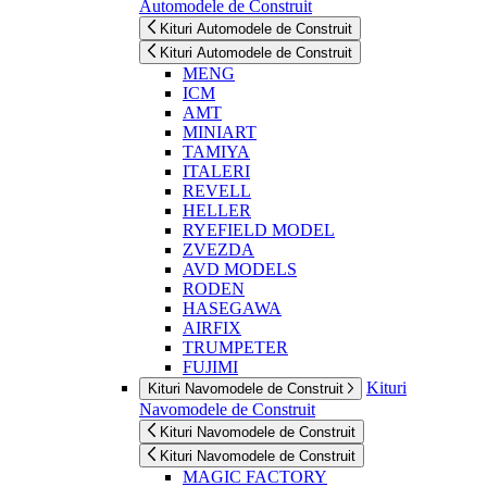
Automodele de Construit
Kituri Automodele de Construit
Kituri Automodele de Construit
MENG
ICM
AMT
MINIART
TAMIYA
ITALERI
REVELL
HELLER
RYEFIELD MODEL
ZVEZDA
AVD MODELS
RODEN
HASEGAWA
AIRFIX
TRUMPETER
FUJIMI
Kituri
Kituri Navomodele de Construit
Navomodele de Construit
Kituri Navomodele de Construit
Kituri Navomodele de Construit
MAGIC FACTORY