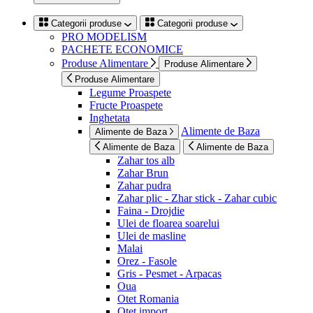
Categorii produse
Categorii produse
PRO MODELISM
PACHETE ECONOMICE
Produse Alimentare
Produse Alimentare
Produse Alimentare
Legume Proaspete
Fructe Proaspete
Inghetata
Alimente de Baza
Alimente de Baza
Alimente de Baza
Alimente de Baza
Zahar tos alb
Zahar Brun
Zahar pudra
Zahar plic - Zhar stick - Zahar cubic
Faina - Drojdie
Ulei de floarea soarelui
Ulei de masline
Malai
Orez - Fasole
Gris - Pesmet - Arpacas
Oua
Otet Romania
Otet import