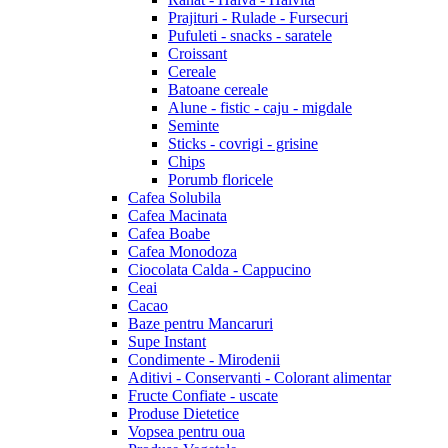
Prajituri - Rulade - Fursecuri
Pufuleti - snacks - saratele
Croissant
Cereale
Batoane cereale
Alune - fistic - caju - migdale
Seminte
Sticks - covrigi - grisine
Chips
Porumb floricele
Cafea Solubila
Cafea Macinata
Cafea Boabe
Cafea Monodoza
Ciocolata Calda - Cappucino
Ceai
Cacao
Baze pentru Mancaruri
Supe Instant
Condimente - Mirodenii
Aditivi - Conservanti - Colorant alimentar
Fructe Confiate - uscate
Produse Dietetice
Vopsea pentru oua