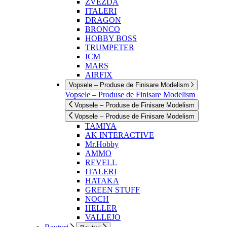
ZVEZDA
ITALERI
DRAGON
BRONCO
HOBBY BOSS
TRUMPETER
ICM
MARS
AIRFIX
Vopsele – Produse de Finisare Modelism
Vopsele – Produse de Finisare Modelism
Vopsele – Produse de Finisare Modelism
Vopsele – Produse de Finisare Modelism
TAMIYA
AK INTERACTIVE
Mr.Hobby
AMMO
REVELL
ITALERI
HATAKA
GREEN STUFF
NOCH
HELLER
VALLEJO