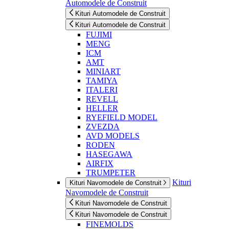
Automodele de Construit
Kituri Automodele de Construit
Kituri Automodele de Construit
FUJIMI
MENG
ICM
AMT
MINIART
TAMIYA
ITALERI
REVELL
HELLER
RYEFIELD MODEL
ZVEZDA
AVD MODELS
RODEN
HASEGAWA
AIRFIX
TRUMPETER
Kituri
Kituri Navomodele de Construit
Navomodele de Construit
Kituri Navomodele de Construit
Kituri Navomodele de Construit
FINEMOLDS