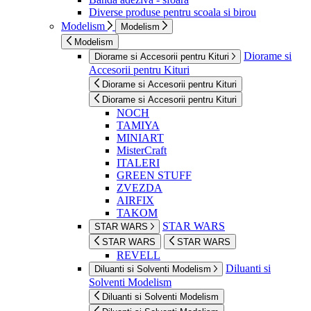
Diverse produse pentru scoala si birou
Modelism
Modelism
Modelism
Diorame si
Diorame si Accesorii pentru Kituri
Accesorii pentru Kituri
Diorame si Accesorii pentru Kituri
Diorame si Accesorii pentru Kituri
NOCH
TAMIYA
MINIART
MisterCraft
ITALERI
GREEN STUFF
ZVEZDA
AIRFIX
TAKOM
STAR WARS
STAR WARS
STAR WARS
STAR WARS
REVELL
Diluanti si
Diluanti si Solventi Modelism
Solventi Modelism
Diluanti si Solventi Modelism