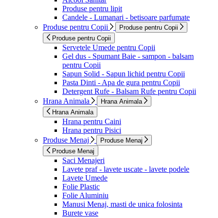
Produse pentru lipit
Candele - Lumanari - betisoare parfumate
Produse pentru Copii
Produse pentru Copii
Produse pentru Copii
Servetele Umede pentru Copii
Gel dus - Spumant Baie - sampon - balsam
pentru Copii
Sapun Solid - Sapun lichid pentru Copii
Pasta Dinti - Apa de gura pentru Copii
Detergent Rufe - Balsam Rufe pentru Copii
Hrana Animala
Hrana Animala
Hrana Animala
Hrana pentru Caini
Hrana pentru Pisici
Produse Menaj
Produse Menaj
Produse Menaj
Saci Menajeri
Lavete praf - lavete uscate - lavete podele
Lavete Umede
Folie Plastic
Folie Aluminiu
Manusi Menaj, masti de unica folosinta
Burete vase