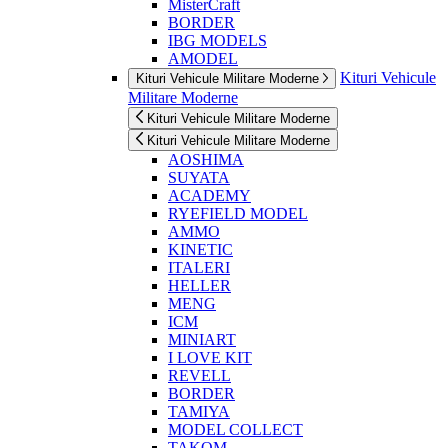
MisterCraft
BORDER
IBG MODELS
AMODEL
Kituri Vehicule
Kituri Vehicule Militare Moderne
Militare Moderne
Kituri Vehicule Militare Moderne
Kituri Vehicule Militare Moderne
AOSHIMA
SUYATA
ACADEMY
RYEFIELD MODEL
AMMO
KINETIC
ITALERI
HELLER
MENG
ICM
MINIART
I LOVE KIT
REVELL
BORDER
TAMIYA
MODEL COLLECT
TAKOM