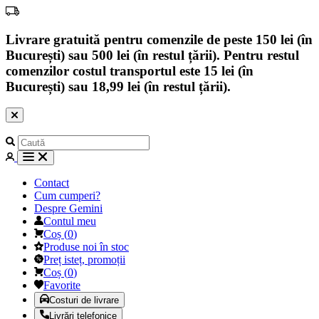
Livrare gratuită pentru comenzile de peste 150 lei (în
București) sau 500 lei (în restul țării). Pentru restul
comenzilor costul transportul este 15 lei (în
București) sau 18,99 lei (în restul țării).
Contact
Cum cumperi?
Despre Gemini
Contul meu
Coș
(
0
)
Produse noi în stoc
Preț isteț, promoții
Coș
(
0
)
Favorite
Costuri de livrare
Livrări telefonice