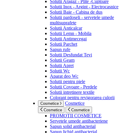
Solutii Aragaz - Plite -Cuptoare
Solutii Inox - Argint - Electrocasnice
Solutii Baie - Cabina de dus
Solutii pardoseli - servetele umede
multisuprafete
Solutii Anticalcar
Solutii Lemn - Mobila
Solutii Antimecegai
Solutii Parchet
Sapun rufe
Solutii Desfundat Tevi
Solutii Geam
Solutii Apret
Solutii Wc
Aparat deo Wc
Solutii pentru piele
Solutii Covoare - Perdele
Solutii intretinere textile
Colorant pentru revigorarea culorii
Cosmetice
Cosmetice
Cosmetice
Cosmetice
PROMOTII COSMETICE
Servetele umede antibacteriene
Sapun solid antibacterial
Sapun lichid antibacterial