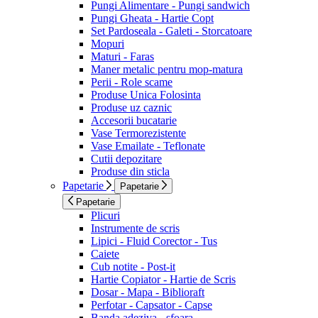
Pungi Alimentare - Pungi sandwich
Pungi Gheata - Hartie Copt
Set Pardoseala - Galeti - Storcatoare
Mopuri
Maturi - Faras
Maner metalic pentru mop-matura
Perii - Role scame
Produse Unica Folosinta
Produse uz caznic
Accesorii bucatarie
Vase Termorezistente
Vase Emailate - Teflonate
Cutii depozitare
Produse din sticla
Papetarie
Papetarie
Papetarie
Plicuri
Instrumente de scris
Lipici - Fluid Corector - Tus
Caiete
Cub notite - Post-it
Hartie Copiator - Hartie de Scris
Dosar - Mapa - Biblioraft
Perfotar - Capsator - Capse
Banda adeziva - sfoara