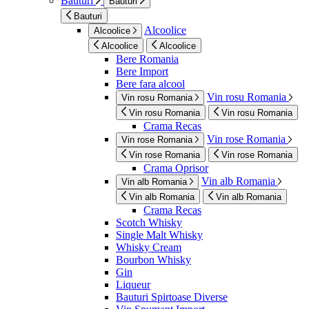
Bauturi
Bauturi
Bauturi
Alcoolice
Alcoolice
Alcoolice
Alcoolice
Bere Romania
Bere Import
Bere fara alcool
Vin rosu Romania
Vin rosu Romania
Vin rosu Romania
Vin rosu Romania
Crama Recas
Vin rose Romania
Vin rose Romania
Vin rose Romania
Vin rose Romania
Crama Oprisor
Vin alb Romania
Vin alb Romania
Vin alb Romania
Vin alb Romania
Crama Recas
Scotch Whisky
Single Malt Whisky
Whisky Cream
Bourbon Whisky
Gin
Liqueur
Bauturi Spirtoase Diverse