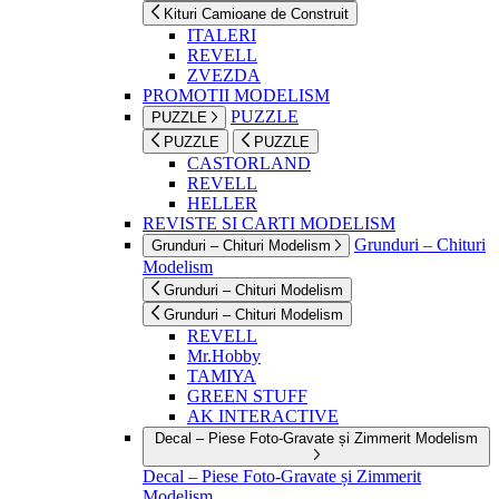
Kituri Camioane de Construit
ITALERI
REVELL
ZVEZDA
PROMOTII MODELISM
PUZZLE
PUZZLE
PUZZLE
PUZZLE
CASTORLAND
REVELL
HELLER
REVISTE SI CARTI MODELISM
Grunduri – Chituri
Grunduri – Chituri Modelism
Modelism
Grunduri – Chituri Modelism
Grunduri – Chituri Modelism
REVELL
Mr.Hobby
TAMIYA
GREEN STUFF
AK INTERACTIVE
Decal – Piese Foto-Gravate și Zimmerit Modelism
Decal – Piese Foto-Gravate și Zimmerit
Modelism