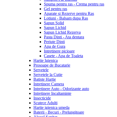
Spuma pentru ras - Crema pentru ras
Gel pentru ras
Aparate si Rezerve pentru Ras
Lotiuni - Balsam dupa Ras
Sapun Solid
Sapun Lichid
Sapun Lichid Rezerva
Pasta Dinti - Ata dentara
Periute Dinti
Apa de Gura
Intretinere picioare
Casete - Apa de Toaleta
Hartie Igienica
Prosoape de Bucatarie
Servetele
Servetele la Cutie
Batiste Hartie
Intretinere Camera
Intretinere Auto - Odorizante auto
Intretinere Incaltaminte
Insecticide
Scutece Adulti
Hartie igienica umeda
Baterii - Becuri - Prelungitoare
Alcool Sanitar