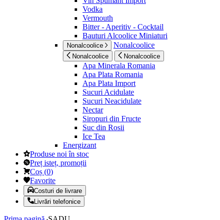
Vin Spumant Import
Vodka
Vermouth
Bitter - Aperitiv - Cocktail
Bauturi Alcoolice Miniaturi
Nonalcoolice
Nonalcoolice
Nonalcoolice
Nonalcoolice
Apa Minerala Romania
Apa Plata Romania
Apa Plata Import
Sucuri Acidulate
Sucuri Neacidulate
Nectar
Siropuri din Fructe
Suc din Rosii
Ice Tea
Energizant
Produse noi în stoc
Preț isteț, promoții
Coș
(
0
)
Favorite
Costuri de livrare
Livrări telefonice
Prima pagină
SADU