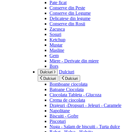
Pate ficat
Conserve din Peste
Conserve din Legume
Delicatese din legume
Conserve din Rosii
Zacusca
Sosuri
Ketchup
Mustar
Masline
Gem
Miere - Derivate din miere
Bors
Dulciuri
Dulciuri
Dulciuri
Dulciuri
Bomboane ciocolata
Batoane Ciocolata
Ciocolata Tableta - Glucoza
Crema de ciocolata
Drajeuri -Dropsuri - Jeleuri - Caramele
Napolitane
Biscuiti - Gofre
Piscoturi
Nuga - Salam de biscuiti - Turta dulce
Rahat - Halva - Halvita