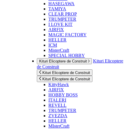
HASEGAWA
TAMIYA
CLEAR PROP
TRUMPETER
I LOVE KIT
AIRFIX
MAGIC FACTORY
HELLER
ICM
MisterCraft
SPECIAL HOBBY
Kituri Elicoptere
Kituri Elicoptere de Construit
de Construit
Kituri Elicoptere de Construit
Kituri Elicoptere de Construit
KittyHawk
AIRFIX
HOBBY BOSS
ITALERI
REVELL
TRUMPETER
ZVEZDA
HELLER
MIsterCraft