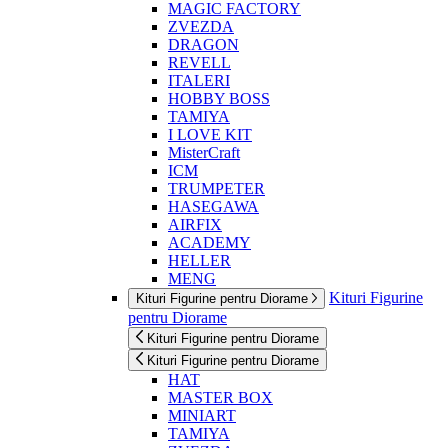
MAGIC FACTORY
ZVEZDA
DRAGON
REVELL
ITALERI
HOBBY BOSS
TAMIYA
I LOVE KIT
MisterCraft
ICM
TRUMPETER
HASEGAWA
AIRFIX
ACADEMY
HELLER
MENG
Kituri Figurine
Kituri Figurine pentru Diorame
pentru Diorame
Kituri Figurine pentru Diorame
Kituri Figurine pentru Diorame
HAT
MASTER BOX
MINIART
TAMIYA