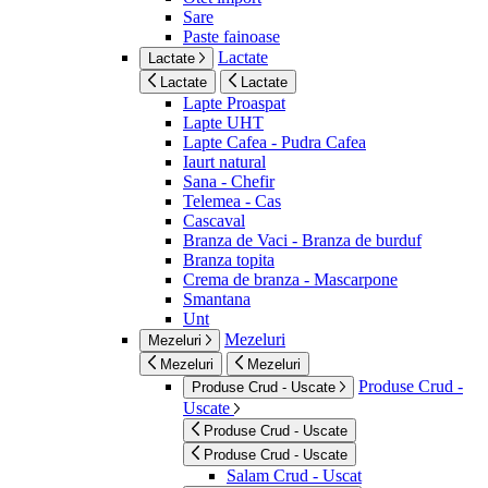
Sare
Paste fainoase
Lactate
Lactate
Lactate
Lactate
Lapte Proaspat
Lapte UHT
Lapte Cafea - Pudra Cafea
Iaurt natural
Sana - Chefir
Telemea - Cas
Cascaval
Branza de Vaci - Branza de burduf
Branza topita
Crema de branza - Mascarpone
Smantana
Unt
Mezeluri
Mezeluri
Mezeluri
Mezeluri
Produse Crud -
Produse Crud - Uscate
Uscate
Produse Crud - Uscate
Produse Crud - Uscate
Salam Crud - Uscat