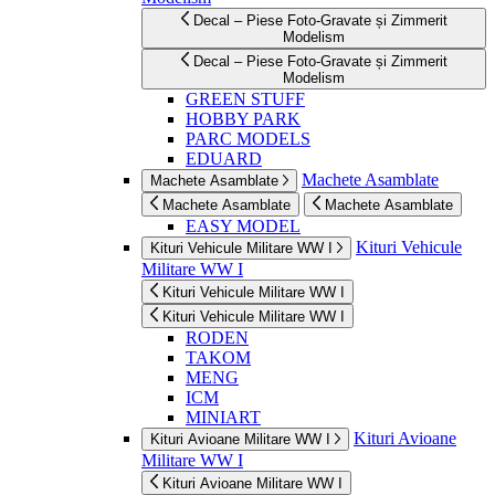
Decal – Piese Foto-Gravate și Zimmerit
Modelism
Decal – Piese Foto-Gravate și Zimmerit
Modelism
GREEN STUFF
HOBBY PARK
PARC MODELS
EDUARD
Machete Asamblate
Machete Asamblate
Machete Asamblate
Machete Asamblate
EASY MODEL
Kituri Vehicule
Kituri Vehicule Militare WW I
Militare WW I
Kituri Vehicule Militare WW I
Kituri Vehicule Militare WW I
RODEN
TAKOM
MENG
ICM
MINIART
Kituri Avioane
Kituri Avioane Militare WW I
Militare WW I
Kituri Avioane Militare WW I