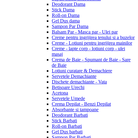
Deodorant Dama
Stick Dama
Roll-on Dama
Gel Dus dama
Sampon Par Dama
Balsam Par - Masca par - Ulei par
Creme pentru ingrijirea tenului si a buzelor
Creme - Lotiuni pentru ingrijirea mainilor
Creme - lapte corp - lotiuni corp - ulei
masaj
Crema de Baie - Spumant de Baie - Sare
de Baie
Lotiuni curatare & Demachiere
Servetele Demachiante
Dischete demachiante - Vata
Betisoare Urechi
Acetona
Servetele Umede
Crema Depilat - Benzi Depilat
Absorbante si tampoane
Deodorant Barbati
Stick Barbati
Roll-on Barbati
Gel Dus barbati
Sampon Par Barbati