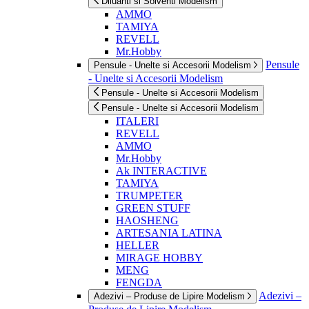
Diluanti si Solventi Modelism
AMMO
TAMIYA
REVELL
Mr.Hobby
Pensule
Pensule - Unelte si Accesorii Modelism
- Unelte si Accesorii Modelism
Pensule - Unelte si Accesorii Modelism
Pensule - Unelte si Accesorii Modelism
ITALERI
REVELL
AMMO
Mr.Hobby
Ak INTERACTIVE
TAMIYA
TRUMPETER
GREEN STUFF
HAOSHENG
ARTESANIA LATINA
HELLER
MIRAGE HOBBY
MENG
FENGDA
Adezivi –
Adezivi – Produse de Lipire Modelism