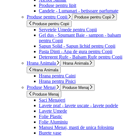
Produse pentru lipit
Candele - Lumanari - betisoare parfumate
Produse pentru Copii
Produse pentru Copii
Produse pentru Copii
Servetele Umede pentru Copii
Gel dus - Spumant Baie - sampon - balsam
pentru Copii
Sapun Solid - Sapun lichid pentru Copii
Pasta Dinti - Apa de gura pentru Copii
Detergent Rufe - Balsam Rufe pentru Copii
Hrana Animala
Hrana Animala
Hrana Animala
Hrana pentru Caini
Hrana pentru Pisici
Produse Menaj
Produse Menaj
Produse Menaj
Saci Menajeri
Lavete praf - lavete uscate - lavete podele
Lavete Umede
Folie Plastic
Folie Aluminiu
Manusi Menaj, masti de unica folosinta
Burete vase