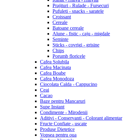
Prajituri - Rulade - Fursecuri
Pufuleti - snacks - saratele
Croissant
Cereale
Batoane cereale
Alune - fistic - caju - migdale
Seminte
Sticks - covrigi - grisine
Chips
Porumb floricele
Cafea Solubila
Cafea Macinata
Cafea Boabe
Cafea Monodoza
Ciocolata Calda - Cappucino
Ceai
Cacao
Baze pentru Mancaruri
Supe Instant
Condimente - Mirodenii
Aditivi - Conservanti - Colorant alimentar
Fructe Confiate - uscate
Produse Dietetice
Vopsea pentru oua