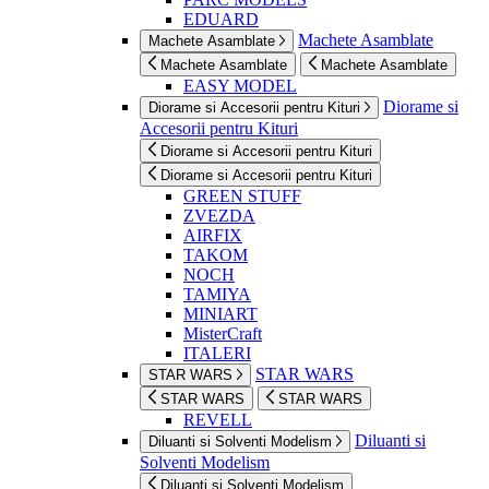
EDUARD
Machete Asamblate
Machete Asamblate
Machete Asamblate
Machete Asamblate
EASY MODEL
Diorame si
Diorame si Accesorii pentru Kituri
Accesorii pentru Kituri
Diorame si Accesorii pentru Kituri
Diorame si Accesorii pentru Kituri
GREEN STUFF
ZVEZDA
AIRFIX
TAKOM
NOCH
TAMIYA
MINIART
MisterCraft
ITALERI
STAR WARS
STAR WARS
STAR WARS
STAR WARS
REVELL
Diluanti si
Diluanti si Solventi Modelism
Solventi Modelism
Diluanti si Solventi Modelism