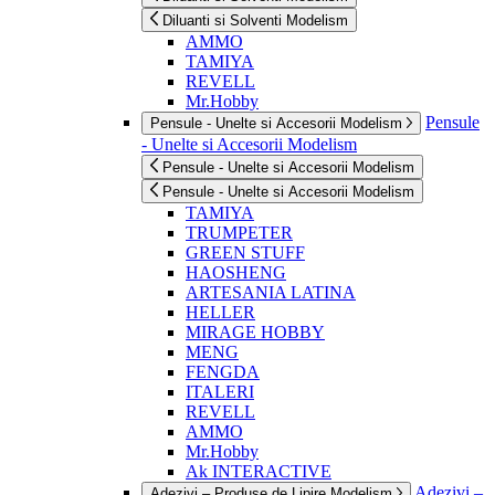
Diluanti si Solventi Modelism
AMMO
TAMIYA
REVELL
Mr.Hobby
Pensule
Pensule - Unelte si Accesorii Modelism
- Unelte si Accesorii Modelism
Pensule - Unelte si Accesorii Modelism
Pensule - Unelte si Accesorii Modelism
TAMIYA
TRUMPETER
GREEN STUFF
HAOSHENG
ARTESANIA LATINA
HELLER
MIRAGE HOBBY
MENG
FENGDA
ITALERI
REVELL
AMMO
Mr.Hobby
Ak INTERACTIVE
Adezivi –
Adezivi – Produse de Lipire Modelism