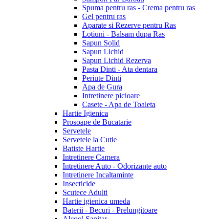
Spuma pentru ras - Crema pentru ras
Gel pentru ras
Aparate si Rezerve pentru Ras
Lotiuni - Balsam dupa Ras
Sapun Solid
Sapun Lichid
Sapun Lichid Rezerva
Pasta Dinti - Ata dentara
Periute Dinti
Apa de Gura
Intretinere picioare
Casete - Apa de Toaleta
Hartie Igienica
Prosoape de Bucatarie
Servetele
Servetele la Cutie
Batiste Hartie
Intretinere Camera
Intretinere Auto - Odorizante auto
Intretinere Incaltaminte
Insecticide
Scutece Adulti
Hartie igienica umeda
Baterii - Becuri - Prelungitoare
Alcool Sanitar