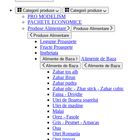
Categorii produse
Categorii produse
PRO MODELISM
PACHETE ECONOMICE
Produse Alimentare
Produse Alimentare
Produse Alimentare
Legume Proaspete
Fructe Proaspete
Inghetata
Alimente de Baza
Alimente de Baza
Alimente de Baza
Alimente de Baza
Zahar tos alb
Zahar Brun
Zahar pudra
Zahar plic - Zhar stick - Zahar cubic
Faina - Drojdie
Ulei de floarea soarelui
Ulei de masline
Malai
Orez - Fasole
Gris - Pesmet - Arpacas
Oua
Otet Romania
Otet import