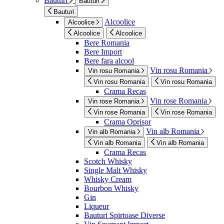
Bauturi
Bauturi
Bauturi
Alcoolice
Alcoolice
Alcoolice
Alcoolice
Bere Romania
Bere Import
Bere fara alcool
Vin rosu Romania
Vin rosu Romania
Vin rosu Romania
Vin rosu Romania
Crama Recas
Vin rose Romania
Vin rose Romania
Vin rose Romania
Vin rose Romania
Crama Oprisor
Vin alb Romania
Vin alb Romania
Vin alb Romania
Vin alb Romania
Crama Recas
Scotch Whisky
Single Malt Whisky
Whisky Cream
Bourbon Whisky
Gin
Liqueur
Bauturi Spirtoase Diverse