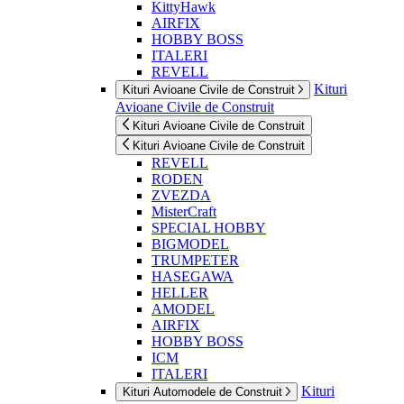
KittyHawk
AIRFIX
HOBBY BOSS
ITALERI
REVELL
Kituri
Kituri Avioane Civile de Construit
Avioane Civile de Construit
Kituri Avioane Civile de Construit
Kituri Avioane Civile de Construit
REVELL
RODEN
ZVEZDA
MisterCraft
SPECIAL HOBBY
BIGMODEL
TRUMPETER
HASEGAWA
HELLER
AMODEL
AIRFIX
HOBBY BOSS
ICM
ITALERI
Kituri
Kituri Automodele de Construit