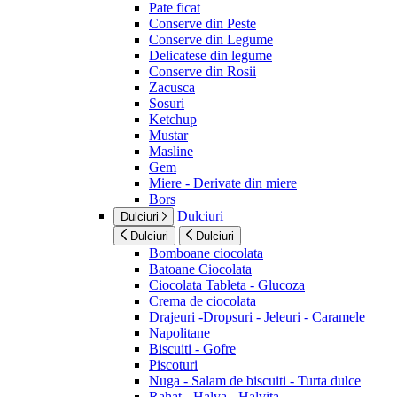
Pate ficat
Conserve din Peste
Conserve din Legume
Delicatese din legume
Conserve din Rosii
Zacusca
Sosuri
Ketchup
Mustar
Masline
Gem
Miere - Derivate din miere
Bors
Dulciuri
Dulciuri
Dulciuri
Dulciuri
Bomboane ciocolata
Batoane Ciocolata
Ciocolata Tableta - Glucoza
Crema de ciocolata
Drajeuri -Dropsuri - Jeleuri - Caramele
Napolitane
Biscuiti - Gofre
Piscoturi
Nuga - Salam de biscuiti - Turta dulce
Rahat - Halva - Halvita