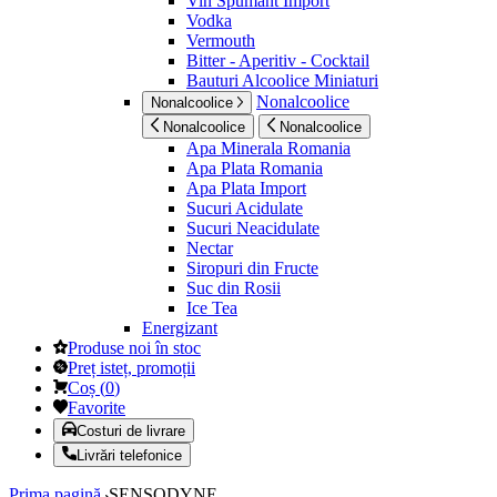
Vin Spumant Import
Vodka
Vermouth
Bitter - Aperitiv - Cocktail
Bauturi Alcoolice Miniaturi
Nonalcoolice
Nonalcoolice
Nonalcoolice
Nonalcoolice
Apa Minerala Romania
Apa Plata Romania
Apa Plata Import
Sucuri Acidulate
Sucuri Neacidulate
Nectar
Siropuri din Fructe
Suc din Rosii
Ice Tea
Energizant
Produse noi în stoc
Preț isteț, promoții
Coș
(
0
)
Favorite
Costuri de livrare
Livrări telefonice
Prima pagină
SENSODYNE