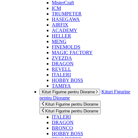
MisterCraft
ICM
TRUMPETER
HASEGAWA
AIRFIX
ACADEMY
HELLER
MENG
FINEMOLDS
MAGIC FACTORY
ZVEZDA
DRAGON
REVELL
ITALERI
HOBBY BOSS
TAMIYA
Kituri Figurine
Kituri Figurine pentru Diorame
pentru Diorame
Kituri Figurine pentru Diorame
Kituri Figurine pentru Diorame
ITALERI
DRAGON
BRONCO
HOBBY BOSS