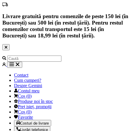
Livrare gratuită pentru comenzile de peste 150 lei (în
București) sau 500 lei (în restul țării). Pentru restul
comenzilor costul transportul este 15 lei (în
București) sau 18,99 lei (în restul țării).
Contact
Cum cumperi?
Despre Gemini
Contul meu
Coș
(
0
)
Produse noi în stoc
Preț isteț, promoții
Coș
(
0
)
Favorite
Costuri de livrare
Livrări telefonice