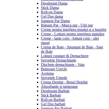
Deodorant Dama
Stick Dama
Roll-on Dama
Gel Dus dama
Sampon Par Dama
Balsam Par - Masca par - Ulei par
Creme pentru ingrijirea tenului si a buzelor
Creme - Lotiuni pentru ingrijirea mainilor
Creme - lapte corp - lotiuni corp - ulei
masaj
Crema de Baie - Spumant de Baie - Sare
de Baie
Lotiuni curatare & Demachiere
Servetele Demachiante
Dischete demachiante - Vata
Betisoare Urechi
Acetona
Servetele Umede
Crema Depilat - Benzi Depilat
Absorbante si tampoane
Deodorant Barbati
Stick Barbati
Roll-on Barbati
Gel Dus barbati
Sampon Par Barbati