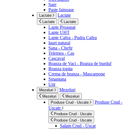
Sare
Paste fainoase
Lactate
Lactate
Lactate
Lactate
Lapte Proaspat
Lapte UHT
Lapte Cafea - Pudra Cafea
Iaurt natural
Sana - Chefir
Telemea - Cas
Cascaval
Branza de Vaci - Branza de burduf
Branza topita
Crema de branza - Mascarpone
Smantana
Unt
Mezeluri
Mezeluri
Mezeluri
Mezeluri
Produse Crud -
Produse Crud - Uscate
Uscate
Produse Crud - Uscate
Produse Crud - Uscate
Salam Crud - Uscat