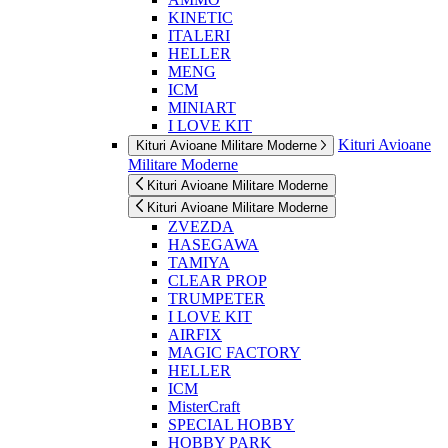
KINETIC
ITALERI
HELLER
MENG
ICM
MINIART
I LOVE KIT
Kituri Avioane
Kituri Avioane Militare Moderne
Militare Moderne
Kituri Avioane Militare Moderne
Kituri Avioane Militare Moderne
ZVEZDA
HASEGAWA
TAMIYA
CLEAR PROP
TRUMPETER
I LOVE KIT
AIRFIX
MAGIC FACTORY
HELLER
ICM
MisterCraft
SPECIAL HOBBY
HOBBY PARK