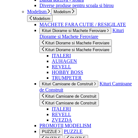
Diverse produse pentru scoala si birou
Modelism
Modelism
Modelism
MACHETE FARA CUTIE / RESIGILATE
Kituri
Kituri Diorame si Machete Feroviare
Diorame si Machete Feroviare
Kituri Diorame si Machete Feroviare
Kituri Diorame si Machete Feroviare
ITALERI
AUHAGEN
REVELL
HOBBY BOSS
TRUMPETER
Kituri Camioane
Kituri Camioane de Construit
de Construit
Kituri Camioane de Construit
Kituri Camioane de Construit
ITALERI
REVELL
ZVEZDA
PROMOTII MODELISM
PUZZLE
PUZZLE