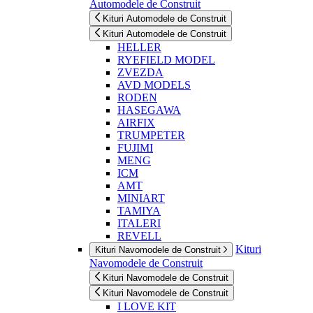
Automodele de Construit
Kituri Automodele de Construit
Kituri Automodele de Construit
HELLER
RYEFIELD MODEL
ZVEZDA
AVD MODELS
RODEN
HASEGAWA
AIRFIX
TRUMPETER
FUJIMI
MENG
ICM
AMT
MINIART
TAMIYA
ITALERI
REVELL
Kituri
Kituri Navomodele de Construit
Navomodele de Construit
Kituri Navomodele de Construit
Kituri Navomodele de Construit
I LOVE KIT