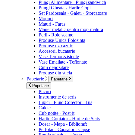
Pungi Alimentare - Pungi sandwich
Pungi Gheata - Hartie Copt
Set Pardoseala - Galeti - Storcatoare
Mopuri
Maturi - Faras
Maner metalic pentru mop-matura
Perii - Role scame
Produse Unica Folosinta
Produse uz caznic
Accesorii bucatarie
Vase Termorezistente
Vase Emailate - Teflonate
Cutii depozitare
Produse din sticla
Papetarie
Papetarie
Papetarie
Plicuri
Instrumente de scris
Lipici - Fluid Corector - Tus
Caiete
Cub notite - Post-it
Hartie Copiator - Hartie de Scris
Dosar - Mapa - Biblioraft
Perfotar - Capsator - Capse
Banda adeziva - sfoara