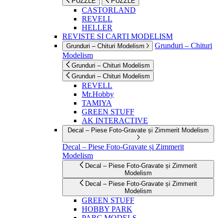
PUZZLE
PUZZLE
CASTORLAND
REVELL
HELLER
REVISTE SI CARTI MODELISM
Grunduri – Chituri
Grunduri – Chituri Modelism
Modelism
Grunduri – Chituri Modelism
Grunduri – Chituri Modelism
REVELL
Mr.Hobby
TAMIYA
GREEN STUFF
AK INTERACTIVE
Decal – Piese Foto-Gravate și Zimmerit Modelism
Decal – Piese Foto-Gravate și Zimmerit
Modelism
Decal – Piese Foto-Gravate și Zimmerit
Modelism
Decal – Piese Foto-Gravate și Zimmerit
Modelism
GREEN STUFF
HOBBY PARK
PARC MODELS