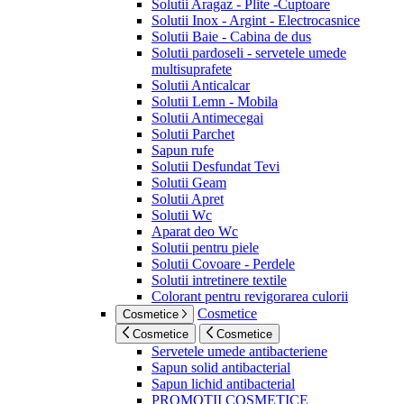
Solutii Aragaz - Plite -Cuptoare
Solutii Inox - Argint - Electrocasnice
Solutii Baie - Cabina de dus
Solutii pardoseli - servetele umede
multisuprafete
Solutii Anticalcar
Solutii Lemn - Mobila
Solutii Antimecegai
Solutii Parchet
Sapun rufe
Solutii Desfundat Tevi
Solutii Geam
Solutii Apret
Solutii Wc
Aparat deo Wc
Solutii pentru piele
Solutii Covoare - Perdele
Solutii intretinere textile
Colorant pentru revigorarea culorii
Cosmetice
Cosmetice
Cosmetice
Cosmetice
Servetele umede antibacteriene
Sapun solid antibacterial
Sapun lichid antibacterial
PROMOTII COSMETICE