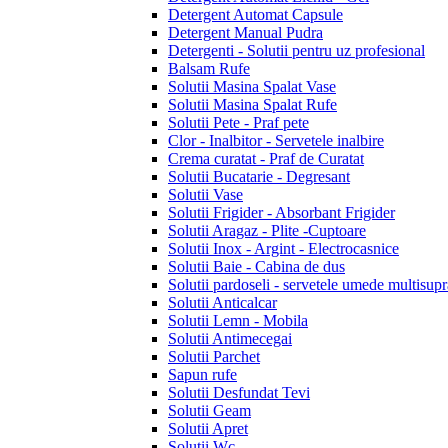
Detergent Automat Capsule
Detergent Manual Pudra
Detergenti - Solutii pentru uz profesional
Balsam Rufe
Solutii Masina Spalat Vase
Solutii Masina Spalat Rufe
Solutii Pete - Praf pete
Clor - Inalbitor - Servetele inalbire
Crema curatat - Praf de Curatat
Solutii Bucatarie - Degresant
Solutii Vase
Solutii Frigider - Absorbant Frigider
Solutii Aragaz - Plite -Cuptoare
Solutii Inox - Argint - Electrocasnice
Solutii Baie - Cabina de dus
Solutii pardoseli - servetele umede multisupr
Solutii Anticalcar
Solutii Lemn - Mobila
Solutii Antimecegai
Solutii Parchet
Sapun rufe
Solutii Desfundat Tevi
Solutii Geam
Solutii Apret
Solutii Wc