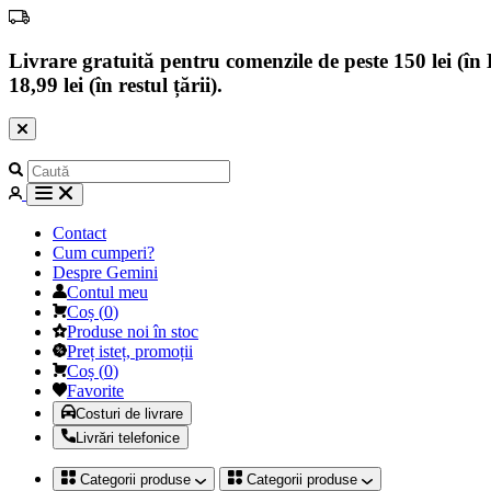
Livrare gratuită pentru comenzile de peste 150 lei (în B
18,99 lei (în restul țării).
Contact
Cum cumperi?
Despre Gemini
Contul meu
Coș
(
0
)
Produse noi în stoc
Preț isteț, promoții
Coș
(
0
)
Favorite
Costuri de livrare
Livrări telefonice
Categorii produse
Categorii produse