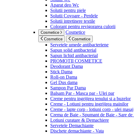
Aparat deo Wc
Solutii pentru piele
Solutii Covoare - Perdele
Solutii intretinere textile
Colorant pentru revigorarea culorii
Cosmetice
Cosmetice
Cosmetice
Cosmetice
Servetele umede antibacteriene
Sapun solid antibacterial
Sapun lichid antibacterial
PROMOTII COSMETICE
Deodorant Dama
Stick Dama
Roll-on Dama
Gel Dus dama
Sampon Par Dama
Balsam Par - Masca par - Ulei par
Creme pentru ingrijirea tenului si a buzelor
Creme - Lotiuni pentru ingrijirea mainilor
Creme - lapte corp - lotiuni corp - ulei masaj
Crema de Baie - Spumant de Baie - Sare de
Lotiuni curatare & Demachiere
Servetele Demachiante
Dischete demachiante - Vata