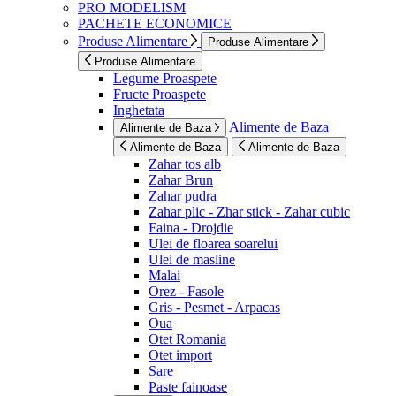
PRO MODELISM
PACHETE ECONOMICE
Produse Alimentare
Produse Alimentare
Produse Alimentare
Legume Proaspete
Fructe Proaspete
Inghetata
Alimente de Baza
Alimente de Baza
Alimente de Baza
Alimente de Baza
Zahar tos alb
Zahar Brun
Zahar pudra
Zahar plic - Zhar stick - Zahar cubic
Faina - Drojdie
Ulei de floarea soarelui
Ulei de masline
Malai
Orez - Fasole
Gris - Pesmet - Arpacas
Oua
Otet Romania
Otet import
Sare
Paste fainoase