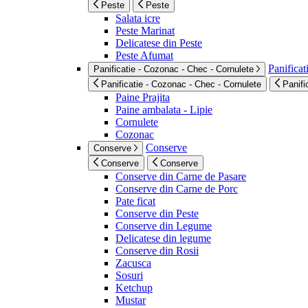
Peste
Peste
Salata icre
Peste Marinat
Delicatese din Peste
Peste Afumat
Panificat
Panificatie - Cozonac - Chec - Cornulete
Panificatie - Cozonac - Chec - Cornulete
Panifi
Paine Prajita
Paine ambalata - Lipie
Cornulete
Cozonac
Conserve
Conserve
Conserve
Conserve
Conserve din Carne de Pasare
Conserve din Carne de Porc
Pate ficat
Conserve din Peste
Conserve din Legume
Delicatese din legume
Conserve din Rosii
Zacusca
Sosuri
Ketchup
Mustar