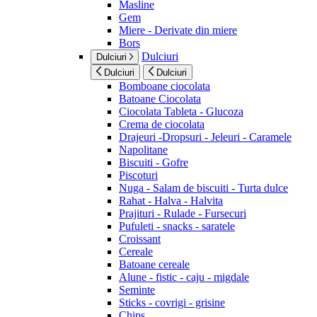
Masline
Gem
Miere - Derivate din miere
Bors
Dulciuri
Dulciuri
Dulciuri
Dulciuri
Bomboane ciocolata
Batoane Ciocolata
Ciocolata Tableta - Glucoza
Crema de ciocolata
Drajeuri -Dropsuri - Jeleuri - Caramele
Napolitane
Biscuiti - Gofre
Piscoturi
Nuga - Salam de biscuiti - Turta dulce
Rahat - Halva - Halvita
Prajituri - Rulade - Fursecuri
Pufuleti - snacks - saratele
Croissant
Cereale
Batoane cereale
Alune - fistic - caju - migdale
Seminte
Sticks - covrigi - grisine
Chips