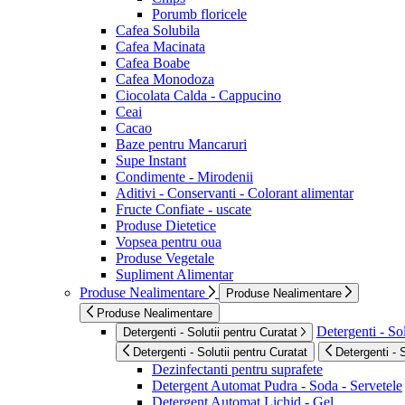
Porumb floricele
Cafea Solubila
Cafea Macinata
Cafea Boabe
Cafea Monodoza
Ciocolata Calda - Cappucino
Ceai
Cacao
Baze pentru Mancaruri
Supe Instant
Condimente - Mirodenii
Aditivi - Conservanti - Colorant alimentar
Fructe Confiate - uscate
Produse Dietetice
Vopsea pentru oua
Produse Vegetale
Supliment Alimentar
Produse Nealimentare
Produse Nealimentare
Produse Nealimentare
Detergenti - Sol
Detergenti - Solutii pentru Curatat
Detergenti - Solutii pentru Curatat
Detergenti - 
Dezinfectanti pentru suprafete
Detergent Automat Pudra - Soda - Servetele
Detergent Automat Lichid - Gel