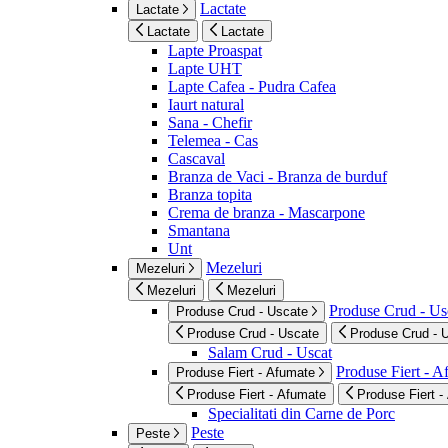
Lactate
Lactate
Lactate
Lactate
Lapte Proaspat
Lapte UHT
Lapte Cafea - Pudra Cafea
Iaurt natural
Sana - Chefir
Telemea - Cas
Cascaval
Branza de Vaci - Branza de burduf
Branza topita
Crema de branza - Mascarpone
Smantana
Unt
Mezeluri
Mezeluri
Mezeluri
Mezeluri
Produse Crud - Us
Produse Crud - Uscate
Produse Crud - Uscate
Produse Crud - 
Salam Crud - Uscat
Produse Fiert - 
Produse Fiert - Afumate
Produse Fiert - Afumate
Produse Fiert -
Specialitati din Carne de Porc
Peste
Peste