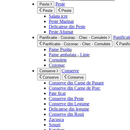
Peste
Peste
Peste
Peste
Salata icre
Peste Marinat
Delicatese din Peste
Peste Afumat
Panificat
Panificatie - Cozonac - Chec - Cornulete
Panificatie - Cozonac - Chec - Cornulete
Panifi
Paine Prajita
Paine ambalata - Lipie
Cornulete
Cozonac
Conserve
Conserve
Conserve
Conserve
Conserve din Carne de Pasare
Conserve din Carne de Porc
Pate ficat
Conserve din Peste
Conserve din Legume
Delicatese din legume
Conserve din Rosii
Zacusca
Sosuri
Ketchup