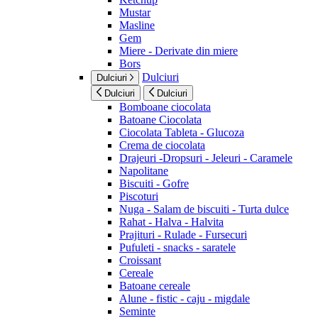
Mustar
Masline
Gem
Miere - Derivate din miere
Bors
Dulciuri
Dulciuri
Dulciuri
Dulciuri
Bomboane ciocolata
Batoane Ciocolata
Ciocolata Tableta - Glucoza
Crema de ciocolata
Drajeuri -Dropsuri - Jeleuri - Caramele
Napolitane
Biscuiti - Gofre
Piscoturi
Nuga - Salam de biscuiti - Turta dulce
Rahat - Halva - Halvita
Prajituri - Rulade - Fursecuri
Pufuleti - snacks - saratele
Croissant
Cereale
Batoane cereale
Alune - fistic - caju - migdale
Seminte