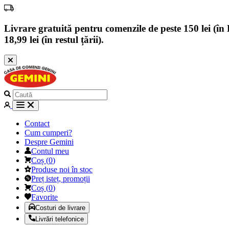
Livrare gratuită pentru comenzile de peste 150 lei (în B
18,99 lei (în restul țării).
Contact
Cum cumperi?
Despre Gemini
Contul meu
Coș
(
0
)
Produse noi în stoc
Preț isteț, promoții
Coș
(
0
)
Favorite
Costuri de livrare
Livrări telefonice