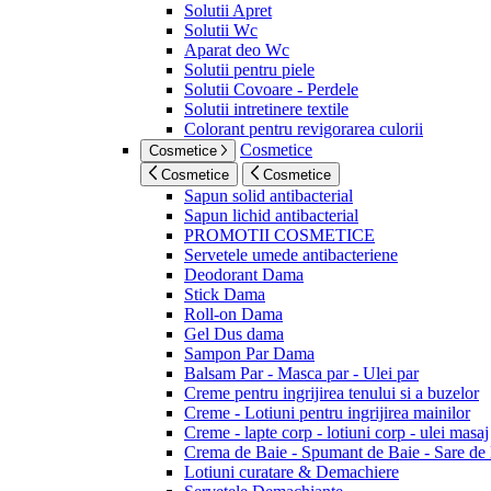
Solutii Apret
Solutii Wc
Aparat deo Wc
Solutii pentru piele
Solutii Covoare - Perdele
Solutii intretinere textile
Colorant pentru revigorarea culorii
Cosmetice
Cosmetice
Cosmetice
Cosmetice
Sapun solid antibacterial
Sapun lichid antibacterial
PROMOTII COSMETICE
Servetele umede antibacteriene
Deodorant Dama
Stick Dama
Roll-on Dama
Gel Dus dama
Sampon Par Dama
Balsam Par - Masca par - Ulei par
Creme pentru ingrijirea tenului si a buzelor
Creme - Lotiuni pentru ingrijirea mainilor
Creme - lapte corp - lotiuni corp - ulei masaj
Crema de Baie - Spumant de Baie - Sare de
Lotiuni curatare & Demachiere