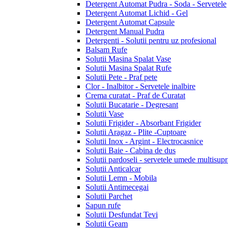
Detergent Automat Pudra - Soda - Servetele
Detergent Automat Lichid - Gel
Detergent Automat Capsule
Detergent Manual Pudra
Detergenti - Solutii pentru uz profesional
Balsam Rufe
Solutii Masina Spalat Vase
Solutii Masina Spalat Rufe
Solutii Pete - Praf pete
Clor - Inalbitor - Servetele inalbire
Crema curatat - Praf de Curatat
Solutii Bucatarie - Degresant
Solutii Vase
Solutii Frigider - Absorbant Frigider
Solutii Aragaz - Plite -Cuptoare
Solutii Inox - Argint - Electrocasnice
Solutii Baie - Cabina de dus
Solutii pardoseli - servetele umede multisupr
Solutii Anticalcar
Solutii Lemn - Mobila
Solutii Antimecegai
Solutii Parchet
Sapun rufe
Solutii Desfundat Tevi
Solutii Geam