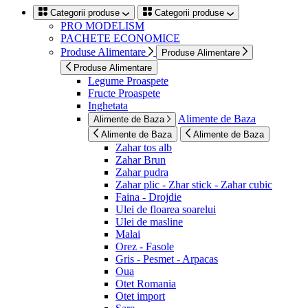
Categorii produse
Categorii produse
PRO MODELISM
PACHETE ECONOMICE
Produse Alimentare
Produse Alimentare
Produse Alimentare
Legume Proaspete
Fructe Proaspete
Inghetata
Alimente de Baza
Alimente de Baza
Alimente de Baza
Alimente de Baza
Zahar tos alb
Zahar Brun
Zahar pudra
Zahar plic - Zhar stick - Zahar cubic
Faina - Drojdie
Ulei de floarea soarelui
Ulei de masline
Malai
Orez - Fasole
Gris - Pesmet - Arpacas
Oua
Otet Romania
Otet import