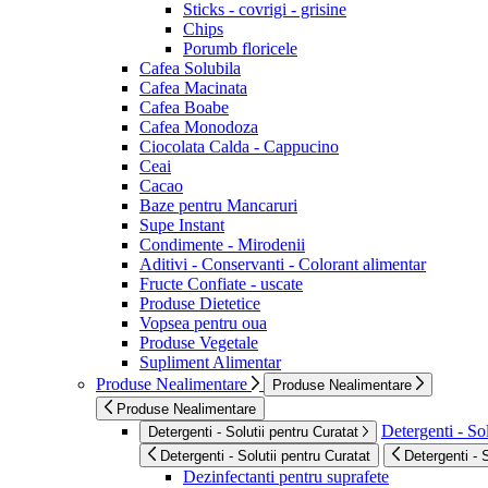
Sticks - covrigi - grisine
Chips
Porumb floricele
Cafea Solubila
Cafea Macinata
Cafea Boabe
Cafea Monodoza
Ciocolata Calda - Cappucino
Ceai
Cacao
Baze pentru Mancaruri
Supe Instant
Condimente - Mirodenii
Aditivi - Conservanti - Colorant alimentar
Fructe Confiate - uscate
Produse Dietetice
Vopsea pentru oua
Produse Vegetale
Supliment Alimentar
Produse Nealimentare
Produse Nealimentare
Produse Nealimentare
Detergenti - Sol
Detergenti - Solutii pentru Curatat
Detergenti - Solutii pentru Curatat
Detergenti - 
Dezinfectanti pentru suprafete