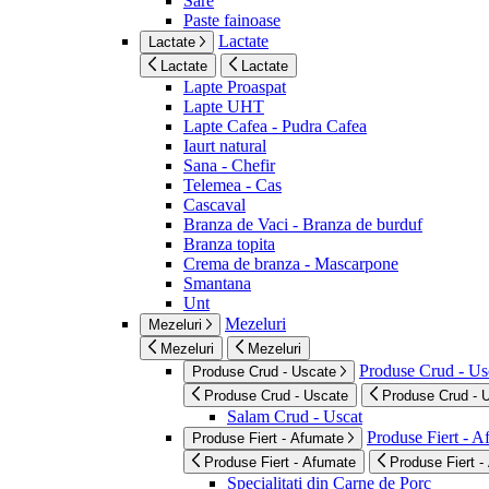
Sare
Paste fainoase
Lactate
Lactate
Lactate
Lactate
Lapte Proaspat
Lapte UHT
Lapte Cafea - Pudra Cafea
Iaurt natural
Sana - Chefir
Telemea - Cas
Cascaval
Branza de Vaci - Branza de burduf
Branza topita
Crema de branza - Mascarpone
Smantana
Unt
Mezeluri
Mezeluri
Mezeluri
Mezeluri
Produse Crud - Us
Produse Crud - Uscate
Produse Crud - Uscate
Produse Crud - 
Salam Crud - Uscat
Produse Fiert - 
Produse Fiert - Afumate
Produse Fiert - Afumate
Produse Fiert -
Specialitati din Carne de Porc