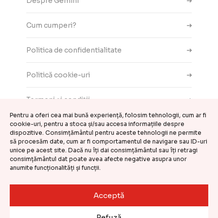
Despre Gemini
Cum cumperi?
Politica de confidentialitate
Politică cookie-uri
Termeni și condiții
Pentru a oferi cea mai bună experiență, folosim tehnologii, cum ar fi
cookie-uri, pentru a stoca și/sau accesa informațiile despre
Contact
dispozitive. Consimțământul pentru aceste tehnologii ne permite
să procesăm date, cum ar fi comportamentul de navigare sau ID-uri
ANPC
unice pe acest site. Dacă nu îți dai consimțământul sau îți retragi
consimțământul dat poate avea afecte negative asupra unor
anumite funcționalități și funcții.
Setări cookie-uri
Acceptă
©
CASA DE COMENZI GEMINI S.R.L.
2026
Refuză