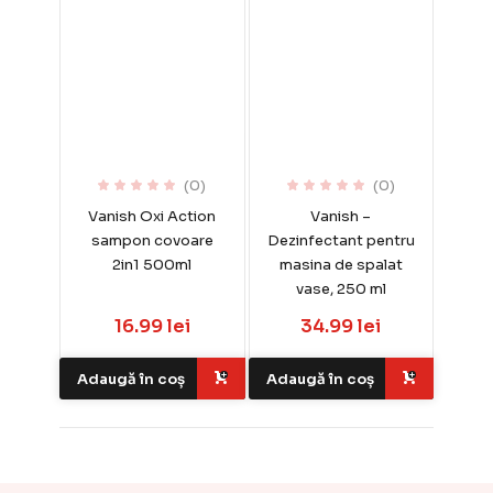
(0)
(0)
Vanish Oxi Action
Vanish –
sampon covoare
Dezinfectant pentru
2in1 500ml
masina de spalat
vase, 250 ml
16.99 lei
34.99 lei
Adaugă în coș
Adaugă în coș