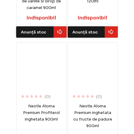
de vanilie si sirop de
120ml
caramel 900ml
Indisponibil
Indisponibil
Anunță stoc
Anunță stoc
(0)
(0)
Nestle Aloma
Nestle Aloma
Premium Profiterol
Premium inghetata
inghetata 900ml
cu fructe de padure
900ml