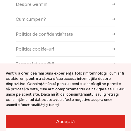
Despre Gemini
Cum cumperi?
Politica de confidentialitate
Politică cookie-uri
Termeni și condiții
Pentru a oferi cea mai bună experiență, folosim tehnologii, cum ar fi
Contact
cookie-uri, pentru a stoca și/sau accesa informațiile despre
dispozitive. Consimțământul pentru aceste tehnologii ne permite
să procesăm date, cum ar fi comportamentul de navigare sau ID-uri
ANPC
unice pe acest site. Dacă nu îți dai consimțământul sau îți retragi
consimțământul dat poate avea afecte negative asupra unor
anumite funcționalități și funcții.
Setări cookie-uri
Acceptă
©
CASA DE COMENZI GEMINI S.R.L.
2026