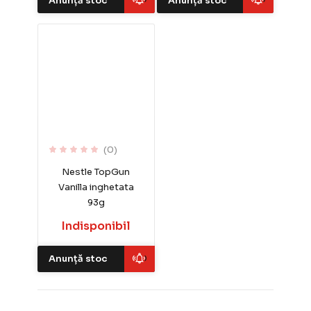
Anunță stoc
Anunță stoc
(0)
Nestle TopGun
Vanilla inghetata
93g
Indisponibil
Anunță stoc