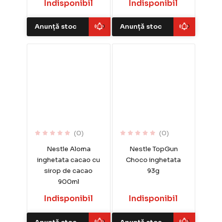
Indisponibil
Indisponibil
Anunță stoc
Anunță stoc
(0)
(0)
Nestle Aloma
Nestle TopGun
inghetata cacao cu
Choco inghetata
sirop de cacao
93g
900ml
Indisponibil
Indisponibil