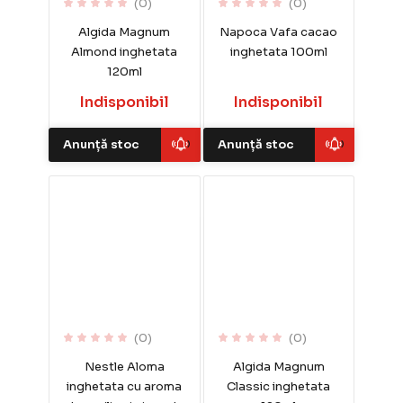
(0)
(0)
Algida Magnum
Napoca Vafa cacao
Almond inghetata
inghetata 100ml
120ml
Indisponibil
Indisponibil
Anunță stoc
Anunță stoc
(0)
(0)
Nestle Aloma
Algida Magnum
inghetata cu aroma
Classic inghetata