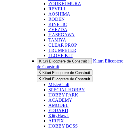
ZOUKEI MURA
REVELL
AOSHIMA
RODEN
KINETIC
ZVEZDA
HASEGAWA
TAMIYA
CLEAR PROP
TRUMPETER
I LOVE KIT
Kituri Elicoptere
Kituri Elicoptere de Construit
de Construit
Kituri Elicoptere de Construit
Kituri Elicoptere de Construit
MIsterCraft
SPECIAL HOBBY
HOBBY PARK
ACADEMY
AMODEL
EDUARD
KittyHawk
AIRFIX
HOBBY BOSS