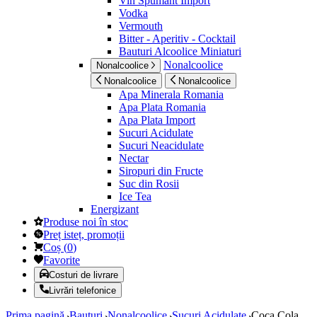
Vin Spumant Import
Vodka
Vermouth
Bitter - Aperitiv - Cocktail
Bauturi Alcoolice Miniaturi
Nonalcoolice
Nonalcoolice
Nonalcoolice
Nonalcoolice
Apa Minerala Romania
Apa Plata Romania
Apa Plata Import
Sucuri Acidulate
Sucuri Neacidulate
Nectar
Siropuri din Fructe
Suc din Rosii
Ice Tea
Energizant
Produse noi în stoc
Preț isteț, promoții
Coș
(
0
)
Favorite
Costuri de livrare
Livrări telefonice
Prima pagină
Bauturi
Nonalcoolice
Sucuri Acidulate
Coca Cola