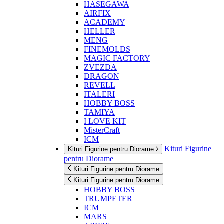
HASEGAWA
AIRFIX
ACADEMY
HELLER
MENG
FINEMOLDS
MAGIC FACTORY
ZVEZDA
DRAGON
REVELL
ITALERI
HOBBY BOSS
TAMIYA
I LOVE KIT
MisterCraft
ICM
Kituri Figurine
Kituri Figurine pentru Diorame
pentru Diorame
Kituri Figurine pentru Diorame
Kituri Figurine pentru Diorame
HOBBY BOSS
TRUMPETER
ICM
MARS