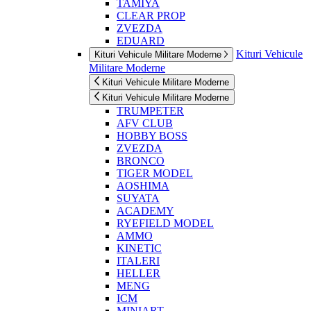
TAMIYA
CLEAR PROP
ZVEZDA
EDUARD
Kituri Vehicule
Kituri Vehicule Militare Moderne
Militare Moderne
Kituri Vehicule Militare Moderne
Kituri Vehicule Militare Moderne
TRUMPETER
AFV CLUB
HOBBY BOSS
ZVEZDA
BRONCO
TIGER MODEL
AOSHIMA
SUYATA
ACADEMY
RYEFIELD MODEL
AMMO
KINETIC
ITALERI
HELLER
MENG
ICM
MINIART