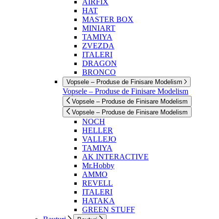
AIRFIX
HAT
MASTER BOX
MINIART
TAMIYA
ZVEZDA
ITALERI
DRAGON
BRONCO
Vopsele – Produse de Finisare Modelism
Vopsele – Produse de Finisare Modelism
Vopsele – Produse de Finisare Modelism
Vopsele – Produse de Finisare Modelism
NOCH
HELLER
VALLEJO
TAMIYA
AK INTERACTIVE
Mr.Hobby
AMMO
REVELL
ITALERI
HATAKA
GREEN STUFF