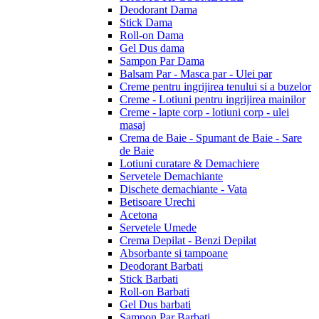
Deodorant Dama
Stick Dama
Roll-on Dama
Gel Dus dama
Sampon Par Dama
Balsam Par - Masca par - Ulei par
Creme pentru ingrijirea tenului si a buzelor
Creme - Lotiuni pentru ingrijirea mainilor
Creme - lapte corp - lotiuni corp - ulei
masaj
Crema de Baie - Spumant de Baie - Sare
de Baie
Lotiuni curatare & Demachiere
Servetele Demachiante
Dischete demachiante - Vata
Betisoare Urechi
Acetona
Servetele Umede
Crema Depilat - Benzi Depilat
Absorbante si tampoane
Deodorant Barbati
Stick Barbati
Roll-on Barbati
Gel Dus barbati
Sampon Par Barbati