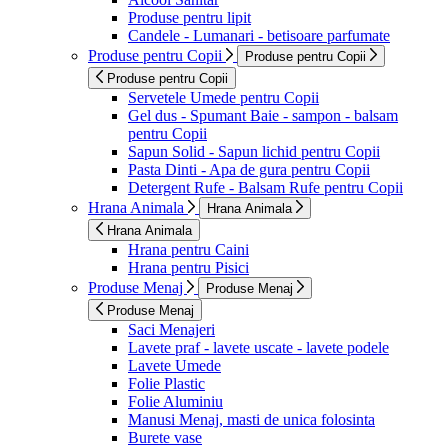
Produse pentru lipit
Candele - Lumanari - betisoare parfumate
Produse pentru Copii
Produse pentru Copii
Produse pentru Copii
Servetele Umede pentru Copii
Gel dus - Spumant Baie - sampon - balsam
pentru Copii
Sapun Solid - Sapun lichid pentru Copii
Pasta Dinti - Apa de gura pentru Copii
Detergent Rufe - Balsam Rufe pentru Copii
Hrana Animala
Hrana Animala
Hrana Animala
Hrana pentru Caini
Hrana pentru Pisici
Produse Menaj
Produse Menaj
Produse Menaj
Saci Menajeri
Lavete praf - lavete uscate - lavete podele
Lavete Umede
Folie Plastic
Folie Aluminiu
Manusi Menaj, masti de unica folosinta
Burete vase