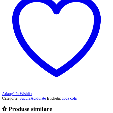
Adaugă în Wishlist
Categorie:
Sucuri Acidulate
Etichetă:
coca cola
Produse similare