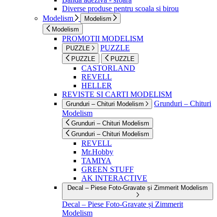
Diverse produse pentru scoala si birou
Modelism
Modelism
Modelism
PROMOTII MODELISM
PUZZLE
PUZZLE
PUZZLE
PUZZLE
CASTORLAND
REVELL
HELLER
REVISTE SI CARTI MODELISM
Grunduri – Chituri
Grunduri – Chituri Modelism
Modelism
Grunduri – Chituri Modelism
Grunduri – Chituri Modelism
REVELL
Mr.Hobby
TAMIYA
GREEN STUFF
AK INTERACTIVE
Decal – Piese Foto-Gravate și Zimmerit Modelism
Decal – Piese Foto-Gravate și Zimmerit
Modelism