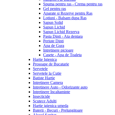
Spuma pentru ras - Crema pentru ras
Gel pentru ras
Aparate si Rezerve pentru Ras
Lotiuni - Balsam dupa Ras
Sapun Solid
Sapun Lichid
Sapun Lichid Rezerva
Pasta Dinti - Ata dentara
Periute Dinti
Apa de Gura
Intretinere picioare
Casete - Apa de Toaleta
Hartie Igienica
Prosoape de Bucatarie
Servetele
Servetele la Cutie
Batiste Hartie
Intretinere Camera
Intretinere Auto - Odorizante auto
Intretinere Incaltaminte
Insecticide
Scutece Adulti
Hartie igienica umeda
Baterii - Becuri - Prelungitoare
Alcool Sanitar