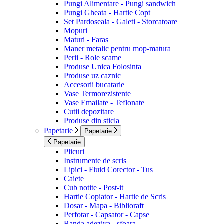
Pungi Alimentare - Pungi sandwich
Pungi Gheata - Hartie Copt
Set Pardoseala - Galeti - Storcatoare
Mopuri
Maturi - Faras
Maner metalic pentru mop-matura
Perii - Role scame
Produse Unica Folosinta
Produse uz caznic
Accesorii bucatarie
Vase Termorezistente
Vase Emailate - Teflonate
Cutii depozitare
Produse din sticla
Papetarie
Papetarie
Papetarie
Plicuri
Instrumente de scris
Lipici - Fluid Corector - Tus
Caiete
Cub notite - Post-it
Hartie Copiator - Hartie de Scris
Dosar - Mapa - Biblioraft
Perfotar - Capsator - Capse
Banda adeziva - sfoara