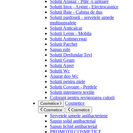
Solutii Aragaz - Plite -Cuptoare
Solutii Inox - Argint - Electrocasnice
Solutii Baie - Cabina de dus
Solutii pardoseli - servetele umede
multisuprafete
Solutii Anticalcar
Solutii Lemn - Mobila
Solutii Antimecegai
Solutii Parchet
Sapun rufe
Solutii Desfundat Tevi
Solutii Geam
Solutii Apret
Solutii Wc
Aparat deo Wc
Solutii pentru piele
Solutii Covoare - Perdele
Solutii intretinere textile
Colorant pentru revigorarea culorii
Cosmetice
Cosmetice
Cosmetice
Cosmetice
Servetele umede antibacteriene
Sapun solid antibacterial
Sapun lichid antibacterial
PROMOTII COSMETICE