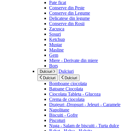
Pate ficat
Conserve din Peste
Conserve din Legume
Delicatese din legume
Conserve din Rosii
Zacusca
Sosuri
Ketchup
Mustar
Masline
Gem
Miere - Derivate din miere
Bors
Dulciuri
Dulciuri
Dulciuri
Dulciuri
Bomboane ciocolata
Batoane Ciocolata
Ciocolata Tableta - Glucoza
Crema de ciocolata
Drajeuri -Dropsuri - Jeleuri - Caramele
Napolitane
Biscuiti - Gofre
Piscoturi
Nuga - Salam de biscuiti - Turta dulce
Rahat - Halva - Halvita