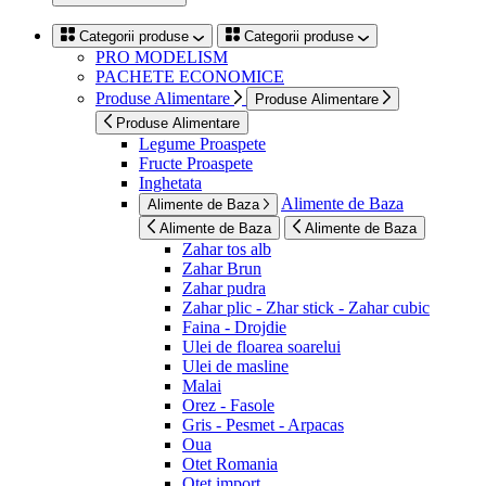
Categorii produse
Categorii produse
PRO MODELISM
PACHETE ECONOMICE
Produse Alimentare
Produse Alimentare
Produse Alimentare
Legume Proaspete
Fructe Proaspete
Inghetata
Alimente de Baza
Alimente de Baza
Alimente de Baza
Alimente de Baza
Zahar tos alb
Zahar Brun
Zahar pudra
Zahar plic - Zhar stick - Zahar cubic
Faina - Drojdie
Ulei de floarea soarelui
Ulei de masline
Malai
Orez - Fasole
Gris - Pesmet - Arpacas
Oua
Otet Romania
Otet import