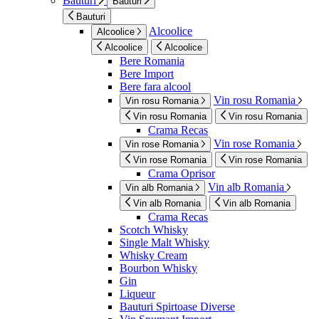
Bauturi
Bauturi
Bauturi
Alcoolice
Alcoolice
Alcoolice
Alcoolice
Bere Romania
Bere Import
Bere fara alcool
Vin rosu Romania
Vin rosu Romania
Vin rosu Romania
Vin rosu Romania
Crama Recas
Vin rose Romania
Vin rose Romania
Vin rose Romania
Vin rose Romania
Crama Oprisor
Vin alb Romania
Vin alb Romania
Vin alb Romania
Vin alb Romania
Crama Recas
Scotch Whisky
Single Malt Whisky
Whisky Cream
Bourbon Whisky
Gin
Liqueur
Bauturi Spirtoase Diverse