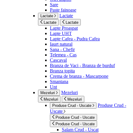
Sare
Paste fainoase
Lactate
Lactate
Lactate
Lactate
Lapte Proaspat
Lapte UHT
Lapte Cafea - Pudra Cafea
Iaurt natural
Sana - Chefir
Telemea - Cas
Cascaval
Branza de Vaci - Branza de burduf
Branza topita
Crema de branza - Mascarpone
Smantana
Unt
Mezeluri
Mezeluri
Mezeluri
Mezeluri
Produse Crud -
Produse Crud - Uscate
Uscate
Produse Crud - Uscate
Produse Crud - Uscate
Salam Crud - Uscat