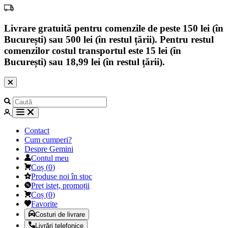
Livrare gratuită pentru comenzile de peste 150 lei (în
București) sau 500 lei (în restul țării). Pentru restul
comenzilor costul transportul este 15 lei (în
București) sau 18,99 lei (în restul țării).
Contact
Cum cumperi?
Despre Gemini
Contul meu
Coș
(
0
)
Produse noi în stoc
Preț isteț, promoții
Coș
(
0
)
Favorite
Costuri de livrare
Livrări telefonice