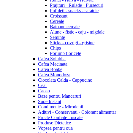
Prajituri - Rulade - Fursecuri
Pufuleti - snacks - saratele
Croissant
Cereale
Batoane cereale
Alune - fistic - caju - migdale
Seminte
Sticks - covrigi - grisine
Chips
Porumb floricele
Cafea Solubila
Cafea Macinata
Cafea Boabe
Cafea Monodoza
Ciocolata Calda - Cappucino
Ceai
Cacao
Baze pentru Mancaruri
Supe Instant
Condimente - Mirodenii
Aditivi - Conservanti - Colorant alimentar
Fructe Confiate - uscate
Produse Dietetice
Vopsea pentru oua