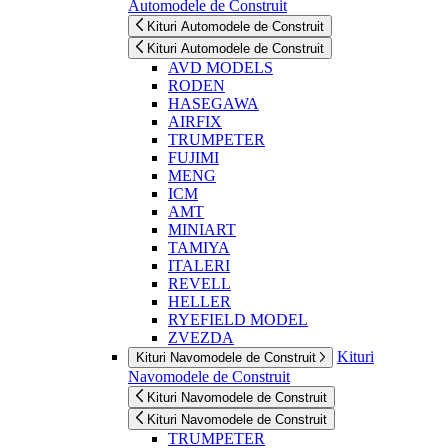
Automodele de Construit
Kituri Automodele de Construit
Kituri Automodele de Construit
AVD MODELS
RODEN
HASEGAWA
AIRFIX
TRUMPETER
FUJIMI
MENG
ICM
AMT
MINIART
TAMIYA
ITALERI
REVELL
HELLER
RYEFIELD MODEL
ZVEZDA
Kituri
Kituri Navomodele de Construit
Navomodele de Construit
Kituri Navomodele de Construit
Kituri Navomodele de Construit
TRUMPETER