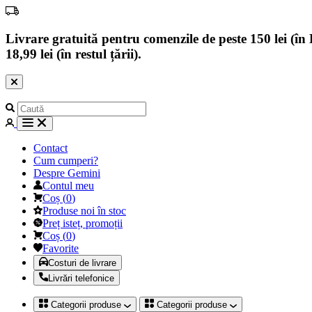
Livrare gratuită pentru comenzile de peste 150 lei (în B
18,99 lei (în restul țării).
Contact
Cum cumperi?
Despre Gemini
Contul meu
Coș
(
0
)
Produse noi în stoc
Preț isteț, promoții
Coș
(
0
)
Favorite
Costuri de livrare
Livrări telefonice
Categorii produse
Categorii produse