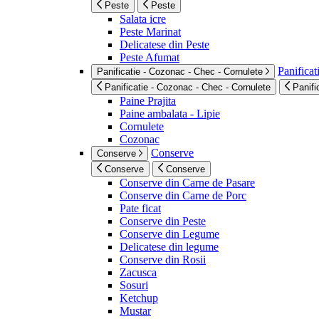
Peste
Peste
Salata icre
Peste Marinat
Delicatese din Peste
Peste Afumat
Panificat
Panificatie - Cozonac - Chec - Cornulete
Panificatie - Cozonac - Chec - Cornulete
Panifi
Paine Prajita
Paine ambalata - Lipie
Cornulete
Cozonac
Conserve
Conserve
Conserve
Conserve
Conserve din Carne de Pasare
Conserve din Carne de Porc
Pate ficat
Conserve din Peste
Conserve din Legume
Delicatese din legume
Conserve din Rosii
Zacusca
Sosuri
Ketchup
Mustar