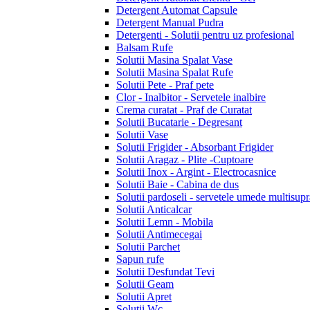
Detergent Automat Capsule
Detergent Manual Pudra
Detergenti - Solutii pentru uz profesional
Balsam Rufe
Solutii Masina Spalat Vase
Solutii Masina Spalat Rufe
Solutii Pete - Praf pete
Clor - Inalbitor - Servetele inalbire
Crema curatat - Praf de Curatat
Solutii Bucatarie - Degresant
Solutii Vase
Solutii Frigider - Absorbant Frigider
Solutii Aragaz - Plite -Cuptoare
Solutii Inox - Argint - Electrocasnice
Solutii Baie - Cabina de dus
Solutii pardoseli - servetele umede multisupr
Solutii Anticalcar
Solutii Lemn - Mobila
Solutii Antimecegai
Solutii Parchet
Sapun rufe
Solutii Desfundat Tevi
Solutii Geam
Solutii Apret
Solutii Wc