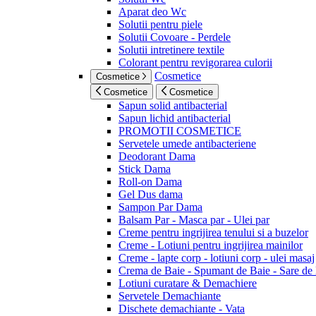
Aparat deo Wc
Solutii pentru piele
Solutii Covoare - Perdele
Solutii intretinere textile
Colorant pentru revigorarea culorii
Cosmetice
Cosmetice
Cosmetice
Cosmetice
Sapun solid antibacterial
Sapun lichid antibacterial
PROMOTII COSMETICE
Servetele umede antibacteriene
Deodorant Dama
Stick Dama
Roll-on Dama
Gel Dus dama
Sampon Par Dama
Balsam Par - Masca par - Ulei par
Creme pentru ingrijirea tenului si a buzelor
Creme - Lotiuni pentru ingrijirea mainilor
Creme - lapte corp - lotiuni corp - ulei masaj
Crema de Baie - Spumant de Baie - Sare de
Lotiuni curatare & Demachiere
Servetele Demachiante
Dischete demachiante - Vata