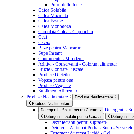
Porumb floricele
Cafea Solubila
Cafea Macinata
Cafea Boabe
Cafea Monodoza
Ciocolata Calda - Cappucino
Ceai
Cacao
Baze pentru Mancaruri
Supe Instant
Condimente - Mirodenii
Aditivi - Conservanti - Colorant alimentar
Fructe Confiate - uscate
Produse Dietetice
Vopsea pentru oua
Produse Vegetale
Supliment Alimentar
Produse Nealimentare
Produse Nealimentare
Produse Nealimentare
Detergenti - Sol
Detergenti - Solutii pentru Curatat
Detergenti - Solutii pentru Curatat
Detergenti - 
Dezinfectanti pentru suprafete
Detergent Automat Pudra - Soda - Servetele
Detergent Automat Lichid - Gel