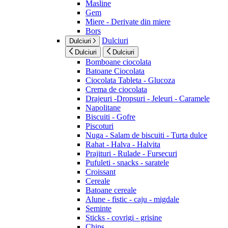
Masline
Gem
Miere - Derivate din miere
Bors
Dulciuri
Dulciuri
Dulciuri
Dulciuri
Bomboane ciocolata
Batoane Ciocolata
Ciocolata Tableta - Glucoza
Crema de ciocolata
Drajeuri -Dropsuri - Jeleuri - Caramele
Napolitane
Biscuiti - Gofre
Piscoturi
Nuga - Salam de biscuiti - Turta dulce
Rahat - Halva - Halvita
Prajituri - Rulade - Fursecuri
Pufuleti - snacks - saratele
Croissant
Cereale
Batoane cereale
Alune - fistic - caju - migdale
Seminte
Sticks - covrigi - grisine
Chips