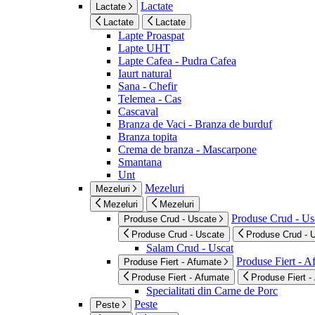
Lactate
Lactate
Lactate
Lactate
Lapte Proaspat
Lapte UHT
Lapte Cafea - Pudra Cafea
Iaurt natural
Sana - Chefir
Telemea - Cas
Cascaval
Branza de Vaci - Branza de burduf
Branza topita
Crema de branza - Mascarpone
Smantana
Unt
Mezeluri
Mezeluri
Mezeluri
Mezeluri
Produse Crud - Us
Produse Crud - Uscate
Produse Crud - Uscate
Produse Crud - 
Salam Crud - Uscat
Produse Fiert - 
Produse Fiert - Afumate
Produse Fiert - Afumate
Produse Fiert -
Specialitati din Carne de Porc
Peste
Peste