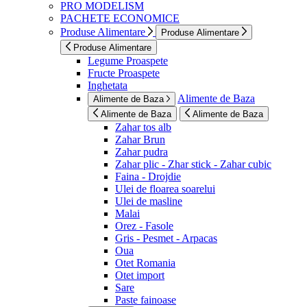
PRO MODELISM
PACHETE ECONOMICE
Produse Alimentare
Produse Alimentare
Produse Alimentare
Legume Proaspete
Fructe Proaspete
Inghetata
Alimente de Baza
Alimente de Baza
Alimente de Baza
Alimente de Baza
Zahar tos alb
Zahar Brun
Zahar pudra
Zahar plic - Zhar stick - Zahar cubic
Faina - Drojdie
Ulei de floarea soarelui
Ulei de masline
Malai
Orez - Fasole
Gris - Pesmet - Arpacas
Oua
Otet Romania
Otet import
Sare
Paste fainoase