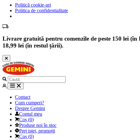
Politică cookie-uri
Politica de confidentialitate
Livrare gratuită pentru comenzile de peste 150 lei (în B
18,99 lei (în restul țării).
Contact
Cum cumperi?
Despre Gemini
Contul meu
Coș
(
0
)
Produse noi în stoc
Preț isteț, promoții
Coș
(
0
)