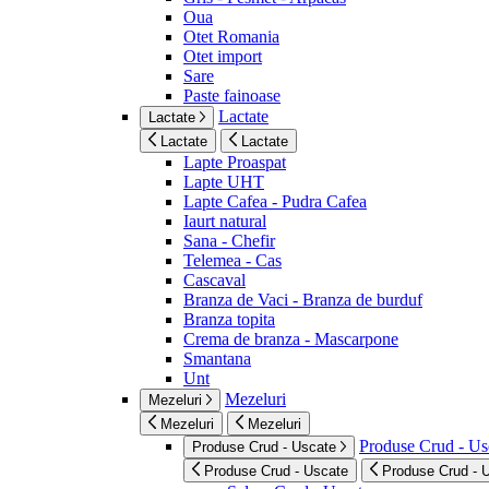
Oua
Otet Romania
Otet import
Sare
Paste fainoase
Lactate
Lactate
Lactate
Lactate
Lapte Proaspat
Lapte UHT
Lapte Cafea - Pudra Cafea
Iaurt natural
Sana - Chefir
Telemea - Cas
Cascaval
Branza de Vaci - Branza de burduf
Branza topita
Crema de branza - Mascarpone
Smantana
Unt
Mezeluri
Mezeluri
Mezeluri
Mezeluri
Produse Crud - Us
Produse Crud - Uscate
Produse Crud - Uscate
Produse Crud - 