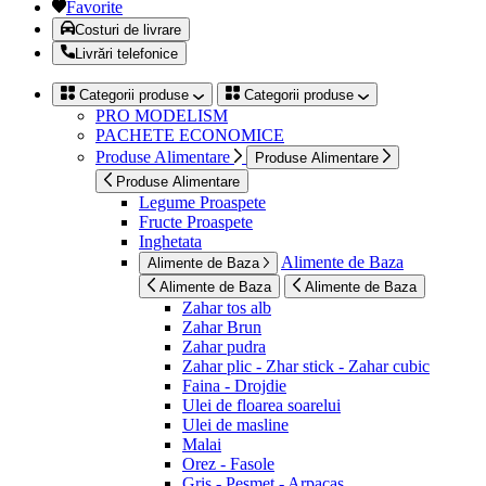
Favorite
Costuri de livrare
Livrări telefonice
Categorii produse
Categorii produse
PRO MODELISM
PACHETE ECONOMICE
Produse Alimentare
Produse Alimentare
Produse Alimentare
Legume Proaspete
Fructe Proaspete
Inghetata
Alimente de Baza
Alimente de Baza
Alimente de Baza
Alimente de Baza
Zahar tos alb
Zahar Brun
Zahar pudra
Zahar plic - Zhar stick - Zahar cubic
Faina - Drojdie
Ulei de floarea soarelui
Ulei de masline
Malai
Orez - Fasole
Gris - Pesmet - Arpacas