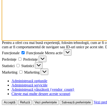
Pentru a oferi cea mai bună experiență, folosim tehnologii, cum ar fi 
cum ar fi comportamentul de navigare sau ID-uri unice pe acest site. Da
Funcționale
Funcționale
Mereu activ
Preferințe
Preferințe
Statistici
Statistici
Marketing
Marketing
Administrează opțiunile
Administrează serviciile
Administrează vânzătorii {vendor_count}
Citește mai multe despre aceste scopuri
Vezi pref
Acceptă
Refuză
Vezi preferințele
Salvează preferințele