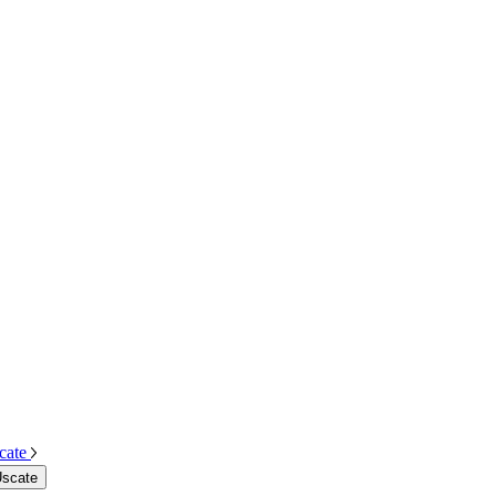
cate
Uscate