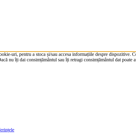
cookie-uri, pentru a stoca și/sau accesa informațiile despre dispozitive.
că nu îți dai consimțământul sau îți retragi consimțământul dat poate av
erințele