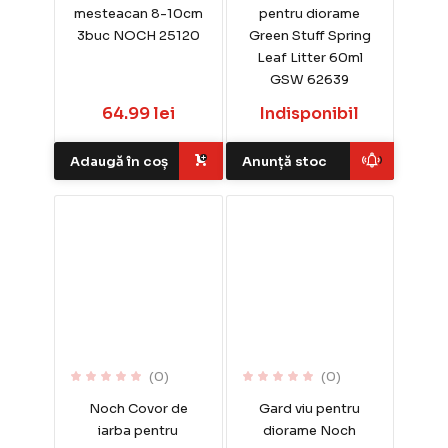
mesteacan 8-10cm
pentru diorame
3buc NOCH 25120
Green Stuff Spring
Leaf Litter 60ml
GSW 62639
64.99 lei
Indisponibil
Adaugă în coș
Anunță stoc
(0)
(0)
Noch Covor de
Gard viu pentru
iarba pentru
diorame Noch