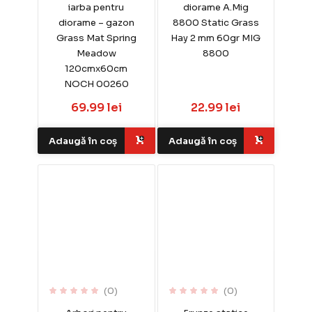
iarba pentru
diorame A.Mig
diorame – gazon
8800 Static Grass
Grass Mat Spring
Hay 2 mm 60gr MIG
Meadow
8800
120cmx60cm
NOCH 00260
69.99 lei
22.99 lei
Adaugă în coș
Adaugă în coș
(0)
(0)