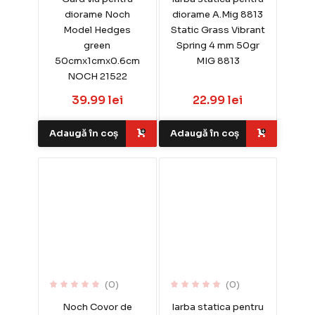
diorame Noch
diorame A.Mig 8813
Model Hedges
Static Grass Vibrant
green
Spring 4 mm 50gr
50cmx1cmx0.6cm
MIG 8813
NOCH 21522
39.99 lei
22.99 lei
Adaugă în coș
Adaugă în coș
(0)
(0)
Noch Covor de
Iarba statica pentru