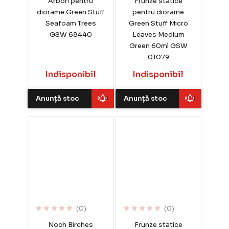
Arbori pentru
Frunze statice
diorame Green Stuff
pentru diorame
Seafoam Trees
Green Stuff Micro
GSW 68440
Leaves Medium
Green 60ml GSW
01079
Indisponibil
Indisponibil
Anunță stoc
Anunță stoc
(0)
(0)
Noch Birches
Frunze statice