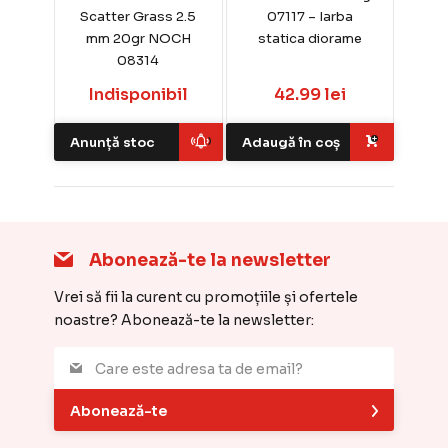
Scatter Grass 2.5
07117 – Iarba
mm 20gr NOCH
statica diorame
08314
Indisponibil
42.99 lei
Anunță stoc
Adaugă în coș
Abonează-te la newsletter
Vrei să fii la curent cu promoțiile și ofertele
noastre? Abonează-te la newsletter:
Abonează-te