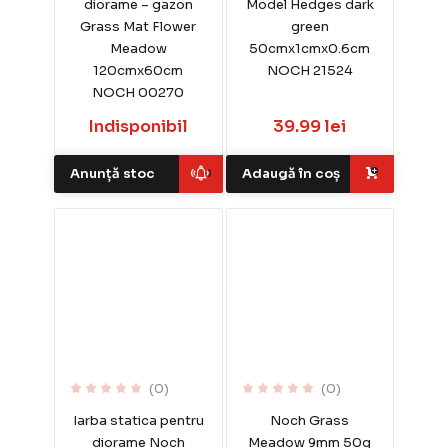
diorame – gazon
Model Hedges dark
Grass Mat Flower
green
Meadow
50cmx1cmx0.6cm
120cmx60cm
NOCH 21524
NOCH 00270
Indisponibil
39.99 lei
Anunță stoc
Adaugă în coș
(0)
(0)
Iarba statica pentru
Noch Grass
diorame Noch
Meadow 9mm 50g