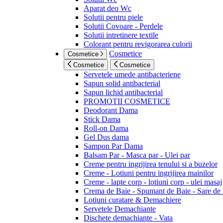
Aparat deo Wc
Solutii pentru piele
Solutii Covoare - Perdele
Solutii intretinere textile
Colorant pentru revigorarea culorii
Cosmetice
Cosmetice
Cosmetice
Cosmetice
Servetele umede antibacteriene
Sapun solid antibacterial
Sapun lichid antibacterial
PROMOTII COSMETICE
Deodorant Dama
Stick Dama
Roll-on Dama
Gel Dus dama
Sampon Par Dama
Balsam Par - Masca par - Ulei par
Creme pentru ingrijirea tenului si a buzelor
Creme - Lotiuni pentru ingrijirea mainilor
Creme - lapte corp - lotiuni corp - ulei masaj
Crema de Baie - Spumant de Baie - Sare de
Lotiuni curatare & Demachiere
Servetele Demachiante
Dischete demachiante - Vata