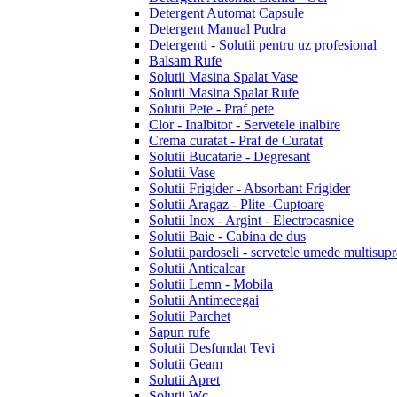
Detergent Automat Capsule
Detergent Manual Pudra
Detergenti - Solutii pentru uz profesional
Balsam Rufe
Solutii Masina Spalat Vase
Solutii Masina Spalat Rufe
Solutii Pete - Praf pete
Clor - Inalbitor - Servetele inalbire
Crema curatat - Praf de Curatat
Solutii Bucatarie - Degresant
Solutii Vase
Solutii Frigider - Absorbant Frigider
Solutii Aragaz - Plite -Cuptoare
Solutii Inox - Argint - Electrocasnice
Solutii Baie - Cabina de dus
Solutii pardoseli - servetele umede multisupr
Solutii Anticalcar
Solutii Lemn - Mobila
Solutii Antimecegai
Solutii Parchet
Sapun rufe
Solutii Desfundat Tevi
Solutii Geam
Solutii Apret
Solutii Wc