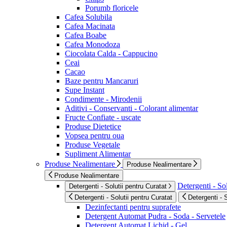
Porumb floricele
Cafea Solubila
Cafea Macinata
Cafea Boabe
Cafea Monodoza
Ciocolata Calda - Cappucino
Ceai
Cacao
Baze pentru Mancaruri
Supe Instant
Condimente - Mirodenii
Aditivi - Conservanti - Colorant alimentar
Fructe Confiate - uscate
Produse Dietetice
Vopsea pentru oua
Produse Vegetale
Supliment Alimentar
Produse Nealimentare
Produse Nealimentare
Produse Nealimentare
Detergenti - Sol
Detergenti - Solutii pentru Curatat
Detergenti - Solutii pentru Curatat
Detergenti - 
Dezinfectanti pentru suprafete
Detergent Automat Pudra - Soda - Servetele
Detergent Automat Lichid - Gel