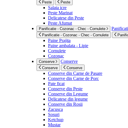
Peste
Peste
Salata icre
Peste Marinat
Delicatese din Peste
Peste Afumat
Panificat
Panificatie - Cozonac - Chec - Cornulete
Panificatie - Cozonac - Chec - Cornulete
Panifi
Paine Prajita
Paine ambalata - Lipie
Cornulete
Cozonac
Conserve
Conserve
Conserve
Conserve
Conserve din Carne de Pasare
Conserve din Carne de Porc
Pate ficat
Conserve din Peste
Conserve din Legume
Delicatese din legume
Conserve din Rosii
Zacusca
Sosuri
Ketchup
Mustar