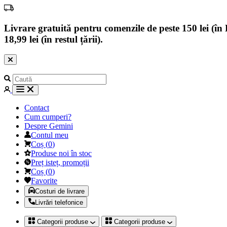
Livrare gratuită pentru comenzile de peste 150 lei (în B
18,99 lei (în restul țării).
Contact
Cum cumperi?
Despre Gemini
Contul meu
Coș
(
0
)
Produse noi în stoc
Preț isteț, promoții
Coș
(
0
)
Favorite
Costuri de livrare
Livrări telefonice
Categorii produse
Categorii produse