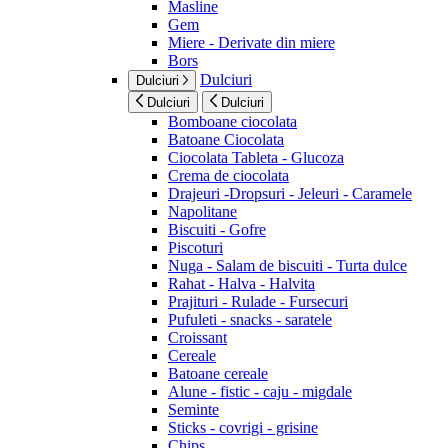
Masline
Gem
Miere - Derivate din miere
Bors
Dulciuri
Dulciuri
Dulciuri
Dulciuri
Bomboane ciocolata
Batoane Ciocolata
Ciocolata Tableta - Glucoza
Crema de ciocolata
Drajeuri -Dropsuri - Jeleuri - Caramele
Napolitane
Biscuiti - Gofre
Piscoturi
Nuga - Salam de biscuiti - Turta dulce
Rahat - Halva - Halvita
Prajituri - Rulade - Fursecuri
Pufuleti - snacks - saratele
Croissant
Cereale
Batoane cereale
Alune - fistic - caju - migdale
Seminte
Sticks - covrigi - grisine
Chips