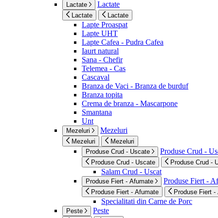
Lactate
Lactate
Lactate
Lactate
Lapte Proaspat
Lapte UHT
Lapte Cafea - Pudra Cafea
Iaurt natural
Sana - Chefir
Telemea - Cas
Cascaval
Branza de Vaci - Branza de burduf
Branza topita
Crema de branza - Mascarpone
Smantana
Unt
Mezeluri
Mezeluri
Mezeluri
Mezeluri
Produse Crud - Us
Produse Crud - Uscate
Produse Crud - Uscate
Produse Crud - 
Salam Crud - Uscat
Produse Fiert - 
Produse Fiert - Afumate
Produse Fiert - Afumate
Produse Fiert -
Specialitati din Carne de Porc
Peste
Peste