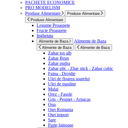
PACHETE ECONOMICE
PRO MODELISM
Produse Alimentare
Produse Alimentare
Produse Alimentare
Legume Proaspete
Fructe Proaspete
Inghetata
Alimente de Baza
Alimente de Baza
Alimente de Baza
Alimente de Baza
Zahar tos alb
Zahar Brun
Zahar pudra
Zahar plic - Zhar stick - Zahar cubic
Faina - Drojdie
Ulei de floarea soarelui
Ulei de masline
Malai
Orez - Fasole
Gris - Pesmet - Arpacas
Oua
Otet Romania
Otet import
Sare
Paste fainoase