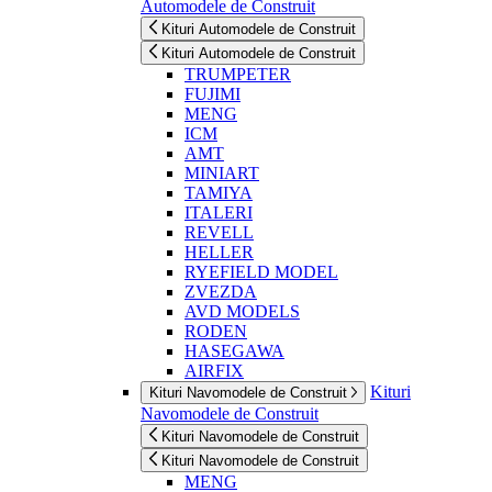
Automodele de Construit
Kituri Automodele de Construit
Kituri Automodele de Construit
TRUMPETER
FUJIMI
MENG
ICM
AMT
MINIART
TAMIYA
ITALERI
REVELL
HELLER
RYEFIELD MODEL
ZVEZDA
AVD MODELS
RODEN
HASEGAWA
AIRFIX
Kituri
Kituri Navomodele de Construit
Navomodele de Construit
Kituri Navomodele de Construit
Kituri Navomodele de Construit
MENG