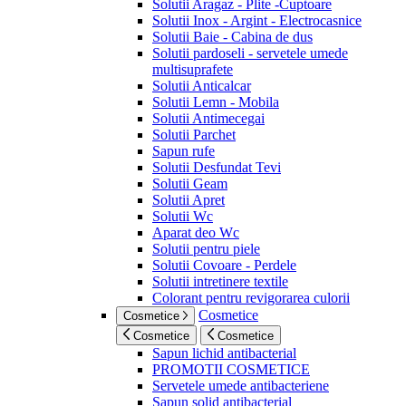
Solutii Aragaz - Plite -Cuptoare
Solutii Inox - Argint - Electrocasnice
Solutii Baie - Cabina de dus
Solutii pardoseli - servetele umede
multisuprafete
Solutii Anticalcar
Solutii Lemn - Mobila
Solutii Antimecegai
Solutii Parchet
Sapun rufe
Solutii Desfundat Tevi
Solutii Geam
Solutii Apret
Solutii Wc
Aparat deo Wc
Solutii pentru piele
Solutii Covoare - Perdele
Solutii intretinere textile
Colorant pentru revigorarea culorii
Cosmetice
Cosmetice
Cosmetice
Cosmetice
Sapun lichid antibacterial
PROMOTII COSMETICE
Servetele umede antibacteriene
Sapun solid antibacterial