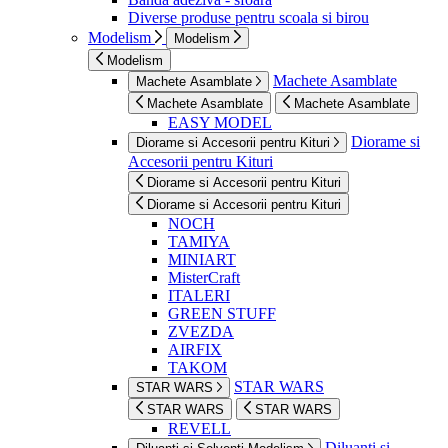
Diverse produse pentru scoala si birou
Modelism
Modelism
Modelism
Machete Asamblate
Machete Asamblate
Machete Asamblate
Machete Asamblate
EASY MODEL
Diorame si
Diorame si Accesorii pentru Kituri
Accesorii pentru Kituri
Diorame si Accesorii pentru Kituri
Diorame si Accesorii pentru Kituri
NOCH
TAMIYA
MINIART
MisterCraft
ITALERI
GREEN STUFF
ZVEZDA
AIRFIX
TAKOM
STAR WARS
STAR WARS
STAR WARS
STAR WARS
REVELL
Diluanti si