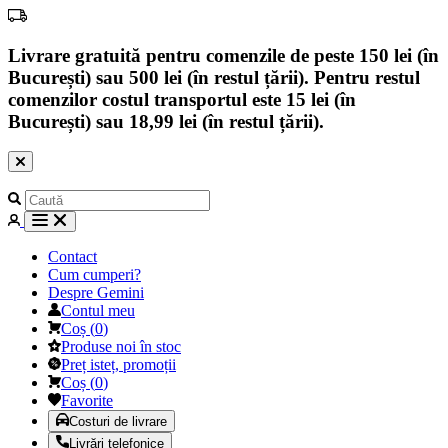
Livrare gratuită pentru comenzile de peste 150 lei (în
București) sau 500 lei (în restul țării). Pentru restul
comenzilor costul transportul este 15 lei (în
București) sau 18,99 lei (în restul țării).
Contact
Cum cumperi?
Despre Gemini
Contul meu
Coș
(
0
)
Produse noi în stoc
Preț isteț, promoții
Coș
(
0
)
Favorite
Costuri de livrare
Livrări telefonice