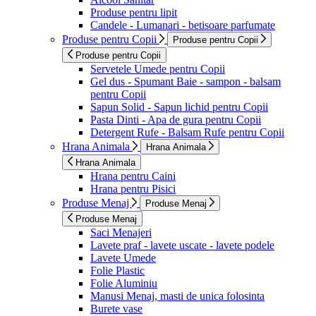
Produse pentru lipit
Candele - Lumanari - betisoare parfumate
Produse pentru Copii
Produse pentru Copii
Produse pentru Copii
Servetele Umede pentru Copii
Gel dus - Spumant Baie - sampon - balsam
pentru Copii
Sapun Solid - Sapun lichid pentru Copii
Pasta Dinti - Apa de gura pentru Copii
Detergent Rufe - Balsam Rufe pentru Copii
Hrana Animala
Hrana Animala
Hrana Animala
Hrana pentru Caini
Hrana pentru Pisici
Produse Menaj
Produse Menaj
Produse Menaj
Saci Menajeri
Lavete praf - lavete uscate - lavete podele
Lavete Umede
Folie Plastic
Folie Aluminiu
Manusi Menaj, masti de unica folosinta
Burete vase