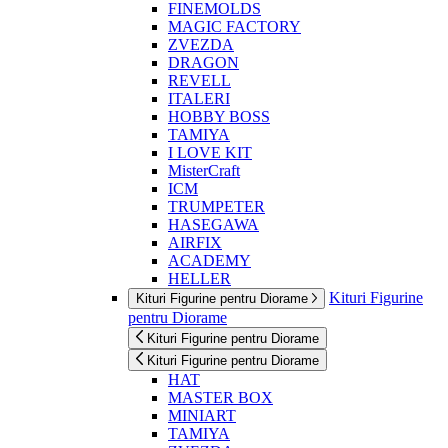
FINEMOLDS
MAGIC FACTORY
ZVEZDA
DRAGON
REVELL
ITALERI
HOBBY BOSS
TAMIYA
I LOVE KIT
MisterCraft
ICM
TRUMPETER
HASEGAWA
AIRFIX
ACADEMY
HELLER
Kituri Figurine
Kituri Figurine pentru Diorame
pentru Diorame
Kituri Figurine pentru Diorame
Kituri Figurine pentru Diorame
HAT
MASTER BOX
MINIART
TAMIYA