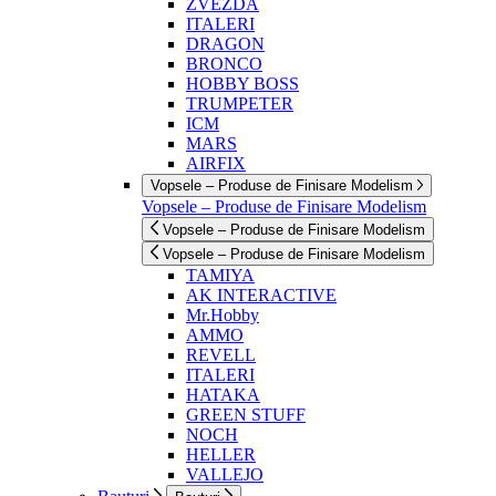
ZVEZDA
ITALERI
DRAGON
BRONCO
HOBBY BOSS
TRUMPETER
ICM
MARS
AIRFIX
Vopsele – Produse de Finisare Modelism
Vopsele – Produse de Finisare Modelism
Vopsele – Produse de Finisare Modelism
Vopsele – Produse de Finisare Modelism
TAMIYA
AK INTERACTIVE
Mr.Hobby
AMMO
REVELL
ITALERI
HATAKA
GREEN STUFF
NOCH
HELLER
VALLEJO