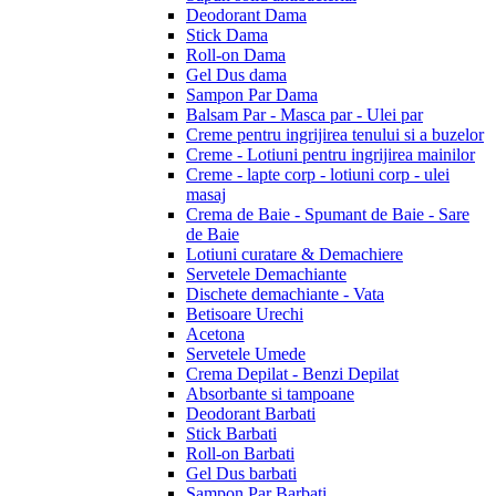
Deodorant Dama
Stick Dama
Roll-on Dama
Gel Dus dama
Sampon Par Dama
Balsam Par - Masca par - Ulei par
Creme pentru ingrijirea tenului si a buzelor
Creme - Lotiuni pentru ingrijirea mainilor
Creme - lapte corp - lotiuni corp - ulei
masaj
Crema de Baie - Spumant de Baie - Sare
de Baie
Lotiuni curatare & Demachiere
Servetele Demachiante
Dischete demachiante - Vata
Betisoare Urechi
Acetona
Servetele Umede
Crema Depilat - Benzi Depilat
Absorbante si tampoane
Deodorant Barbati
Stick Barbati
Roll-on Barbati
Gel Dus barbati
Sampon Par Barbati