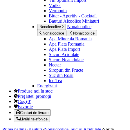
Vin Spumant Import
Vodka
Vermouth
Bitter - Aperitiv - Cocktail
Bauturi Alcoolice Miniaturi
Nonalcoolice
Nonalcoolice
Nonalcoolice
Nonalcoolice
Apa Minerala Romania
Apa Plata Romania
Apa Plata Import
Sucuri Acidulate
Sucuri Neacidulate
Nectar
Siropuri din Fructe
Suc din Rosii
Ice Tea
Energizant
Produse noi în stoc
Preț isteț, promoții
Coș
(
0
)
Favorite
Costuri de livrare
Livrări telefonice
Prima pagină
Bauturi
Nonalcoolice
Sucuri Acidulate
Sprite