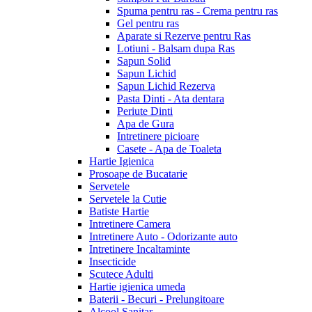
Spuma pentru ras - Crema pentru ras
Gel pentru ras
Aparate si Rezerve pentru Ras
Lotiuni - Balsam dupa Ras
Sapun Solid
Sapun Lichid
Sapun Lichid Rezerva
Pasta Dinti - Ata dentara
Periute Dinti
Apa de Gura
Intretinere picioare
Casete - Apa de Toaleta
Hartie Igienica
Prosoape de Bucatarie
Servetele
Servetele la Cutie
Batiste Hartie
Intretinere Camera
Intretinere Auto - Odorizante auto
Intretinere Incaltaminte
Insecticide
Scutece Adulti
Hartie igienica umeda
Baterii - Becuri - Prelungitoare
Alcool Sanitar