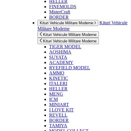
HELLER
FINEMOLDS
MisterCraft
BORDER
Kituri Vehicule
Kituri Vehicule Militare Moderne
Militare Moderne
Kituri Vehicule Militare Moderne
Kituri Vehicule Militare Moderne
TIGER MODEL
AOSHIMA
SUYATA
ACADEMY
RYEFIELD MODEL
AMMO
KINETIC
ITALERI
HELLER
MENG
ICM
MINIART
I LOVE KIT
REVELL
BORDER
TAMIYA
MODEL COLLECT