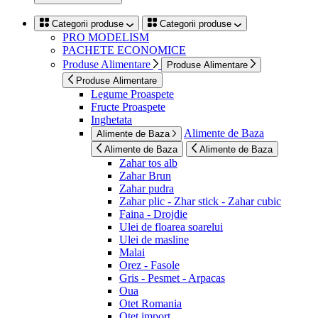
Categorii produse
Categorii produse
PRO MODELISM
PACHETE ECONOMICE
Produse Alimentare
Produse Alimentare
Produse Alimentare
Legume Proaspete
Fructe Proaspete
Inghetata
Alimente de Baza
Alimente de Baza
Alimente de Baza
Alimente de Baza
Zahar tos alb
Zahar Brun
Zahar pudra
Zahar plic - Zhar stick - Zahar cubic
Faina - Drojdie
Ulei de floarea soarelui
Ulei de masline
Malai
Orez - Fasole
Gris - Pesmet - Arpacas
Oua
Otet Romania
Otet import