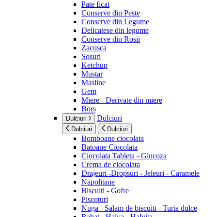
Pate ficat
Conserve din Peste
Conserve din Legume
Delicatese din legume
Conserve din Rosii
Zacusca
Sosuri
Ketchup
Mustar
Masline
Gem
Miere - Derivate din miere
Bors
Dulciuri
Dulciuri
Dulciuri
Dulciuri
Bomboane ciocolata
Batoane Ciocolata
Ciocolata Tableta - Glucoza
Crema de ciocolata
Drajeuri -Dropsuri - Jeleuri - Caramele
Napolitane
Biscuiti - Gofre
Piscoturi
Nuga - Salam de biscuiti - Turta dulce
Rahat - Halva - Halvita