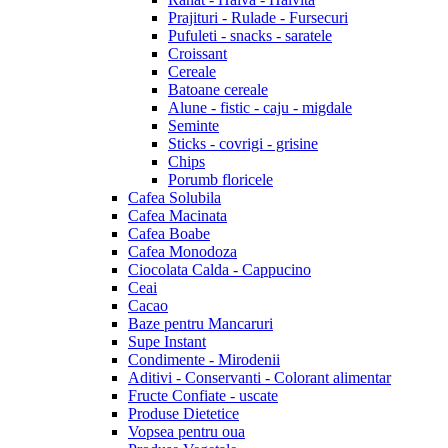
Prajituri - Rulade - Fursecuri
Pufuleti - snacks - saratele
Croissant
Cereale
Batoane cereale
Alune - fistic - caju - migdale
Seminte
Sticks - covrigi - grisine
Chips
Porumb floricele
Cafea Solubila
Cafea Macinata
Cafea Boabe
Cafea Monodoza
Ciocolata Calda - Cappucino
Ceai
Cacao
Baze pentru Mancaruri
Supe Instant
Condimente - Mirodenii
Aditivi - Conservanti - Colorant alimentar
Fructe Confiate - uscate
Produse Dietetice
Vopsea pentru oua