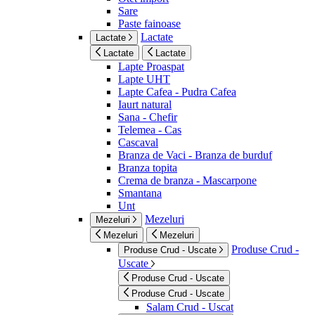
Sare
Paste fainoase
Lactate
Lactate
Lactate
Lactate
Lapte Proaspat
Lapte UHT
Lapte Cafea - Pudra Cafea
Iaurt natural
Sana - Chefir
Telemea - Cas
Cascaval
Branza de Vaci - Branza de burduf
Branza topita
Crema de branza - Mascarpone
Smantana
Unt
Mezeluri
Mezeluri
Mezeluri
Mezeluri
Produse Crud -
Produse Crud - Uscate
Uscate
Produse Crud - Uscate
Produse Crud - Uscate
Salam Crud - Uscat