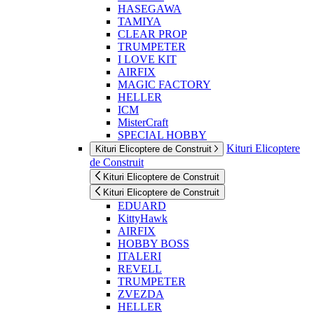
HASEGAWA
TAMIYA
CLEAR PROP
TRUMPETER
I LOVE KIT
AIRFIX
MAGIC FACTORY
HELLER
ICM
MisterCraft
SPECIAL HOBBY
Kituri Elicoptere
Kituri Elicoptere de Construit
de Construit
Kituri Elicoptere de Construit
Kituri Elicoptere de Construit
EDUARD
KittyHawk
AIRFIX
HOBBY BOSS
ITALERI
REVELL
TRUMPETER
ZVEZDA
HELLER