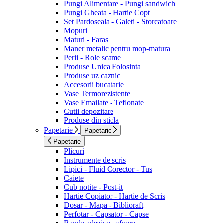
Pungi Alimentare - Pungi sandwich
Pungi Gheata - Hartie Copt
Set Pardoseala - Galeti - Storcatoare
Mopuri
Maturi - Faras
Maner metalic pentru mop-matura
Perii - Role scame
Produse Unica Folosinta
Produse uz caznic
Accesorii bucatarie
Vase Termorezistente
Vase Emailate - Teflonate
Cutii depozitare
Produse din sticla
Papetarie
Papetarie
Papetarie
Plicuri
Instrumente de scris
Lipici - Fluid Corector - Tus
Caiete
Cub notite - Post-it
Hartie Copiator - Hartie de Scris
Dosar - Mapa - Biblioraft
Perfotar - Capsator - Capse
Banda adeziva - sfoara