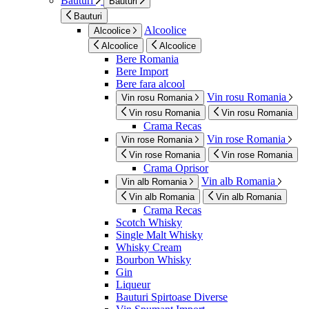
Bauturi
Bauturi
Bauturi
Alcoolice
Alcoolice
Alcoolice
Alcoolice
Bere Romania
Bere Import
Bere fara alcool
Vin rosu Romania
Vin rosu Romania
Vin rosu Romania
Vin rosu Romania
Crama Recas
Vin rose Romania
Vin rose Romania
Vin rose Romania
Vin rose Romania
Crama Oprisor
Vin alb Romania
Vin alb Romania
Vin alb Romania
Vin alb Romania
Crama Recas
Scotch Whisky
Single Malt Whisky
Whisky Cream
Bourbon Whisky
Gin
Liqueur
Bauturi Spirtoase Diverse