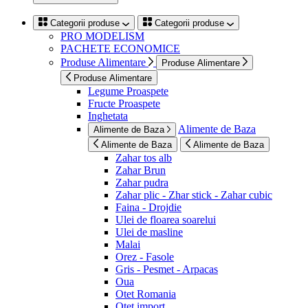
Categorii produse
Categorii produse
PRO MODELISM
PACHETE ECONOMICE
Produse Alimentare
Produse Alimentare
Produse Alimentare
Legume Proaspete
Fructe Proaspete
Inghetata
Alimente de Baza
Alimente de Baza
Alimente de Baza
Alimente de Baza
Zahar tos alb
Zahar Brun
Zahar pudra
Zahar plic - Zhar stick - Zahar cubic
Faina - Drojdie
Ulei de floarea soarelui
Ulei de masline
Malai
Orez - Fasole
Gris - Pesmet - Arpacas
Oua
Otet Romania
Otet import