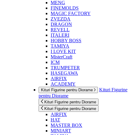
MENG
FINEMOLDS
MAGIC FACTORY
ZVEZDA
DRAGON
REVELL
ITALERI
HOBBY BOSS
TAMIYA
I LOVE KIT
MisterCraft
ICM
TRUMPETER
HASEGAWA
AIRFIX
ACADEMY
Kituri Figurine
Kituri Figurine pentru Diorame
pentru Diorame
Kituri Figurine pentru Diorame
Kituri Figurine pentru Diorame
AIRFIX
HAT
MASTER BOX
MINIART