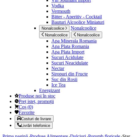
Vin Spumant Import
Vodka
Vermouth
Bitter - Aperitiv - Cocktail
Bauturi Alcoolice Miniaturi
Nonalcoolice
Nonalcoolice
Nonalcoolice
Nonalcoolice
Apa Minerala Romania
Apa Plata Romania
Apa Plata Import
Sucuri Acidulate
Sucuri Neacidulate
Nectar
Siropuri din Fructe
Suc din Rosii
Ice Tea
Energizant
Produse noi în stoc
Preț isteț, promoții
Coș
(
0
)
Favorite
Costuri de livrare
Livrări telefonice
Prima pagină
Produse Alimentare
Dulciuri
Porumb floricele
Star