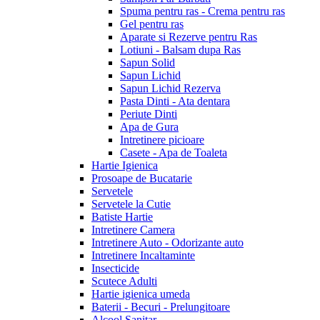
Spuma pentru ras - Crema pentru ras
Gel pentru ras
Aparate si Rezerve pentru Ras
Lotiuni - Balsam dupa Ras
Sapun Solid
Sapun Lichid
Sapun Lichid Rezerva
Pasta Dinti - Ata dentara
Periute Dinti
Apa de Gura
Intretinere picioare
Casete - Apa de Toaleta
Hartie Igienica
Prosoape de Bucatarie
Servetele
Servetele la Cutie
Batiste Hartie
Intretinere Camera
Intretinere Auto - Odorizante auto
Intretinere Incaltaminte
Insecticide
Scutece Adulti
Hartie igienica umeda
Baterii - Becuri - Prelungitoare
Alcool Sanitar