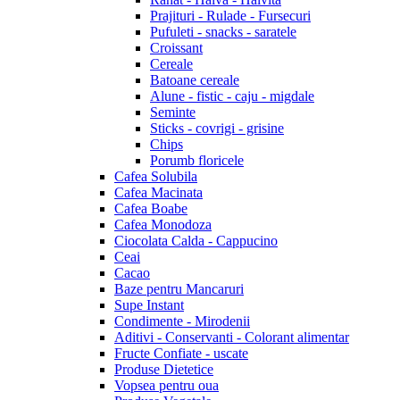
Prajituri - Rulade - Fursecuri
Pufuleti - snacks - saratele
Croissant
Cereale
Batoane cereale
Alune - fistic - caju - migdale
Seminte
Sticks - covrigi - grisine
Chips
Porumb floricele
Cafea Solubila
Cafea Macinata
Cafea Boabe
Cafea Monodoza
Ciocolata Calda - Cappucino
Ceai
Cacao
Baze pentru Mancaruri
Supe Instant
Condimente - Mirodenii
Aditivi - Conservanti - Colorant alimentar
Fructe Confiate - uscate
Produse Dietetice
Vopsea pentru oua