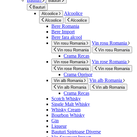
Bauturi
Bauturi
Bauturi
Alcoolice
Alcoolice
Alcoolice
Alcoolice
Bere Romania
Bere Import
Bere fara alcool
Vin rosu Romania
Vin rosu Romania
Vin rosu Romania
Vin rosu Romania
Crama Recas
Vin rose Romania
Vin rose Romania
Vin rose Romania
Vin rose Romania
Crama Oprisor
Vin alb Romania
Vin alb Romania
Vin alb Romania
Vin alb Romania
Crama Recas
Scotch Whisky
Single Malt Whisky
Whisky Cream
Bourbon Whisky
Gin
Liqueur
Bauturi Spirtoase Diverse