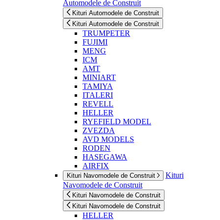
Automodele de Construit
Kituri Automodele de Construit
Kituri Automodele de Construit
TRUMPETER
FUJIMI
MENG
ICM
AMT
MINIART
TAMIYA
ITALERI
REVELL
HELLER
RYEFIELD MODEL
ZVEZDA
AVD MODELS
RODEN
HASEGAWA
AIRFIX
Kituri
Kituri Navomodele de Construit
Navomodele de Construit
Kituri Navomodele de Construit
Kituri Navomodele de Construit
HELLER