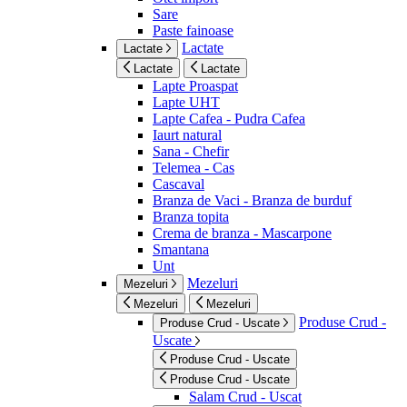
Sare
Paste fainoase
Lactate
Lactate
Lactate
Lactate
Lapte Proaspat
Lapte UHT
Lapte Cafea - Pudra Cafea
Iaurt natural
Sana - Chefir
Telemea - Cas
Cascaval
Branza de Vaci - Branza de burduf
Branza topita
Crema de branza - Mascarpone
Smantana
Unt
Mezeluri
Mezeluri
Mezeluri
Mezeluri
Produse Crud -
Produse Crud - Uscate
Uscate
Produse Crud - Uscate
Produse Crud - Uscate
Salam Crud - Uscat