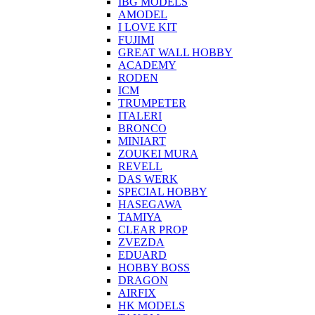
IBG MODELS
AMODEL
I LOVE KIT
FUJIMI
GREAT WALL HOBBY
ACADEMY
RODEN
ICM
TRUMPETER
ITALERI
BRONCO
MINIART
ZOUKEI MURA
REVELL
DAS WERK
SPECIAL HOBBY
HASEGAWA
TAMIYA
CLEAR PROP
ZVEZDA
EDUARD
HOBBY BOSS
DRAGON
AIRFIX
HK MODELS