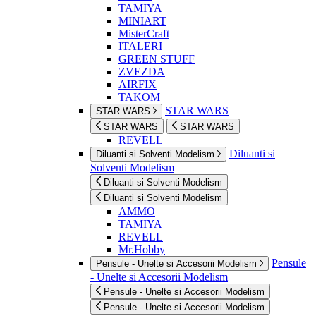
TAMIYA
MINIART
MisterCraft
ITALERI
GREEN STUFF
ZVEZDA
AIRFIX
TAKOM
STAR WARS
STAR WARS
STAR WARS
STAR WARS
REVELL
Diluanti si
Diluanti si Solventi Modelism
Solventi Modelism
Diluanti si Solventi Modelism
Diluanti si Solventi Modelism
AMMO
TAMIYA
REVELL
Mr.Hobby
Pensule
Pensule - Unelte si Accesorii Modelism
- Unelte si Accesorii Modelism
Pensule - Unelte si Accesorii Modelism
Pensule - Unelte si Accesorii Modelism