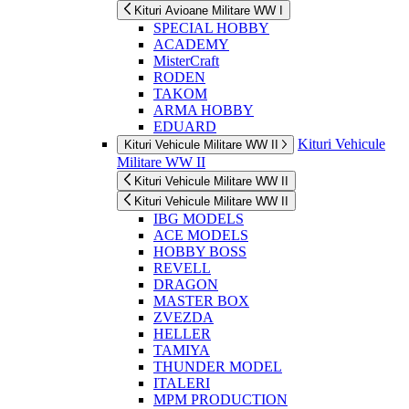
Kituri Avioane Militare WW I
SPECIAL HOBBY
ACADEMY
MisterCraft
RODEN
TAKOM
ARMA HOBBY
EDUARD
Kituri Vehicule
Kituri Vehicule Militare WW II
Militare WW II
Kituri Vehicule Militare WW II
Kituri Vehicule Militare WW II
IBG MODELS
ACE MODELS
HOBBY BOSS
REVELL
DRAGON
MASTER BOX
ZVEZDA
HELLER
TAMIYA
THUNDER MODEL
ITALERI
MPM PRODUCTION