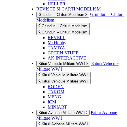
HELLER
REVISTE SI CARTI MODELISM
Grunduri – Chituri
Grunduri – Chituri Modelism
Modelism
Grunduri – Chituri Modelism
Grunduri – Chituri Modelism
REVELL
Mr.Hobby
TAMIYA
GREEN STUFF
AK INTERACTIVE
Kituri Vehicule
Kituri Vehicule Militare WW I
Militare WW I
Kituri Vehicule Militare WW I
Kituri Vehicule Militare WW I
RODEN
TAKOM
MENG
ICM
MINIART
Kituri Avioane
Kituri Avioane Militare WW I
Militare WW I
Kituri Avioane Militare WW I