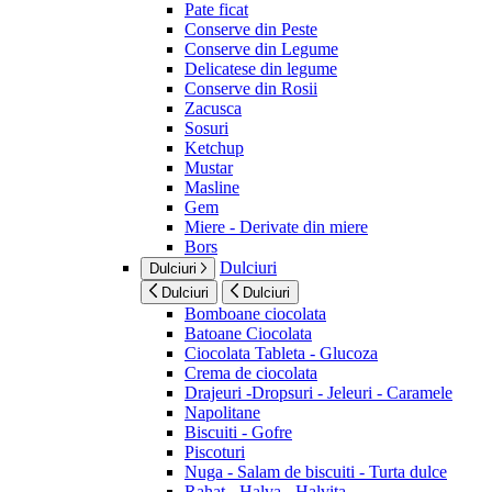
Pate ficat
Conserve din Peste
Conserve din Legume
Delicatese din legume
Conserve din Rosii
Zacusca
Sosuri
Ketchup
Mustar
Masline
Gem
Miere - Derivate din miere
Bors
Dulciuri
Dulciuri
Dulciuri
Dulciuri
Bomboane ciocolata
Batoane Ciocolata
Ciocolata Tableta - Glucoza
Crema de ciocolata
Drajeuri -Dropsuri - Jeleuri - Caramele
Napolitane
Biscuiti - Gofre
Piscoturi
Nuga - Salam de biscuiti - Turta dulce
Rahat - Halva - Halvita