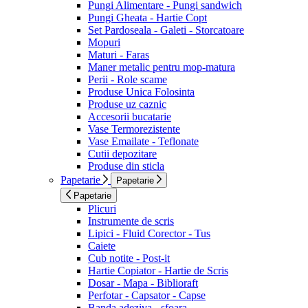
Pungi Alimentare - Pungi sandwich
Pungi Gheata - Hartie Copt
Set Pardoseala - Galeti - Storcatoare
Mopuri
Maturi - Faras
Maner metalic pentru mop-matura
Perii - Role scame
Produse Unica Folosinta
Produse uz caznic
Accesorii bucatarie
Vase Termorezistente
Vase Emailate - Teflonate
Cutii depozitare
Produse din sticla
Papetarie
Papetarie
Papetarie
Plicuri
Instrumente de scris
Lipici - Fluid Corector - Tus
Caiete
Cub notite - Post-it
Hartie Copiator - Hartie de Scris
Dosar - Mapa - Biblioraft
Perfotar - Capsator - Capse
Banda adeziva - sfoara