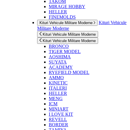
TAKOM
MIRAGE HOBBY
HELLER
FINEMOLDS
Kituri Vehicule
Kituri Vehicule Militare Moderne
Militare Moderne
Kituri Vehicule Militare Moderne
Kituri Vehicule Militare Moderne
BRONCO
TIGER MODEL
AOSHIMA
SUYATA
ACADEMY
RYEFIELD MODEL
AMMO
KINETIC
ITALERI
HELLER
MENG
ICM
MINIART
I LOVE KIT
REVELL
BORDER
TAMIYA