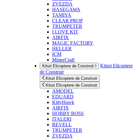
ZVEZDA
HASEGAWA
TAMIYA
CLEAR PROP
TRUMPETER
I LOVE KIT
AIRFIX
MAGIC FACTORY
HELLER
ICM
MisterCraft
Kituri Elicoptere
Kituri Elicoptere de Construit
de Construit
Kituri Elicoptere de Construit
Kituri Elicoptere de Construit
AMODEL
EDUARD
KittyHawk
AIRFIX
HOBBY BOSS
ITALERI
REVELL
TRUMPETER
ZVEZDA