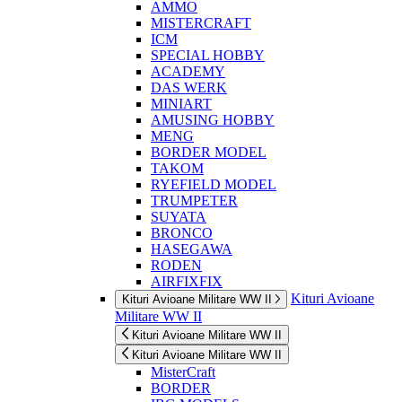
AMMO
MISTERCRAFT
ICM
SPECIAL HOBBY
ACADEMY
DAS WERK
MINIART
AMUSING HOBBY
MENG
BORDER MODEL
TAKOM
RYEFIELD MODEL
TRUMPETER
SUYATA
BRONCO
HASEGAWA
RODEN
AIRFIXFIX
Kituri Avioane
Kituri Avioane Militare WW II
Militare WW II
Kituri Avioane Militare WW II
Kituri Avioane Militare WW II
MisterCraft
BORDER