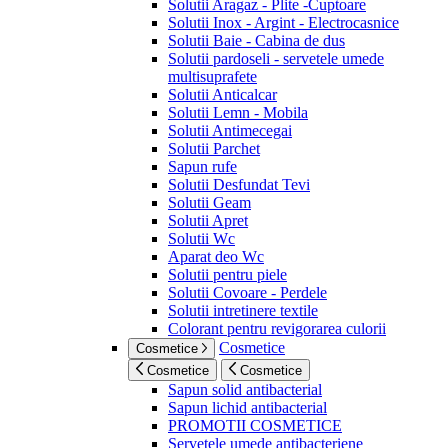
Solutii Aragaz - Plite -Cuptoare
Solutii Inox - Argint - Electrocasnice
Solutii Baie - Cabina de dus
Solutii pardoseli - servetele umede
multisuprafete
Solutii Anticalcar
Solutii Lemn - Mobila
Solutii Antimecegai
Solutii Parchet
Sapun rufe
Solutii Desfundat Tevi
Solutii Geam
Solutii Apret
Solutii Wc
Aparat deo Wc
Solutii pentru piele
Solutii Covoare - Perdele
Solutii intretinere textile
Colorant pentru revigorarea culorii
Cosmetice
Cosmetice
Cosmetice
Cosmetice
Sapun solid antibacterial
Sapun lichid antibacterial
PROMOTII COSMETICE
Servetele umede antibacteriene