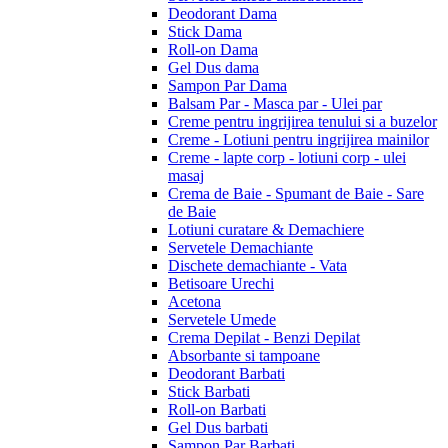
Deodorant Dama
Stick Dama
Roll-on Dama
Gel Dus dama
Sampon Par Dama
Balsam Par - Masca par - Ulei par
Creme pentru ingrijirea tenului si a buzelor
Creme - Lotiuni pentru ingrijirea mainilor
Creme - lapte corp - lotiuni corp - ulei
masaj
Crema de Baie - Spumant de Baie - Sare
de Baie
Lotiuni curatare & Demachiere
Servetele Demachiante
Dischete demachiante - Vata
Betisoare Urechi
Acetona
Servetele Umede
Crema Depilat - Benzi Depilat
Absorbante si tampoane
Deodorant Barbati
Stick Barbati
Roll-on Barbati
Gel Dus barbati
Sampon Par Barbati