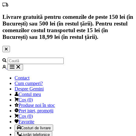
Livrare gratuită pentru comenzile de peste 150 lei (în
București) sau 500 lei (în restul țării). Pentru restul
comenzilor costul transportul este 15 lei (în
București) sau 18,99 lei (în restul țării).
Contact
Cum cumperi?
Despre Gemini
Contul meu
Coș
(
0
)
Produse noi în stoc
Preț isteț, promoții
Coș
(
0
)
Favorite
Costuri de livrare
Livrări telefonice