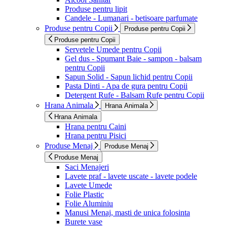
Produse pentru lipit
Candele - Lumanari - betisoare parfumate
Produse pentru Copii
Produse pentru Copii
Produse pentru Copii
Servetele Umede pentru Copii
Gel dus - Spumant Baie - sampon - balsam
pentru Copii
Sapun Solid - Sapun lichid pentru Copii
Pasta Dinti - Apa de gura pentru Copii
Detergent Rufe - Balsam Rufe pentru Copii
Hrana Animala
Hrana Animala
Hrana Animala
Hrana pentru Caini
Hrana pentru Pisici
Produse Menaj
Produse Menaj
Produse Menaj
Saci Menajeri
Lavete praf - lavete uscate - lavete podele
Lavete Umede
Folie Plastic
Folie Aluminiu
Manusi Menaj, masti de unica folosinta
Burete vase