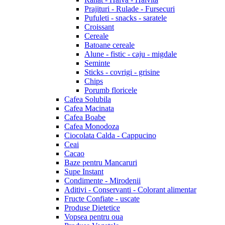
Prajituri - Rulade - Fursecuri
Pufuleti - snacks - saratele
Croissant
Cereale
Batoane cereale
Alune - fistic - caju - migdale
Seminte
Sticks - covrigi - grisine
Chips
Porumb floricele
Cafea Solubila
Cafea Macinata
Cafea Boabe
Cafea Monodoza
Ciocolata Calda - Cappucino
Ceai
Cacao
Baze pentru Mancaruri
Supe Instant
Condimente - Mirodenii
Aditivi - Conservanti - Colorant alimentar
Fructe Confiate - uscate
Produse Dietetice
Vopsea pentru oua