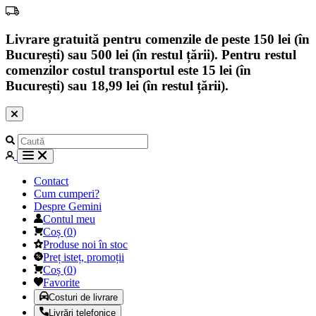
Livrare gratuită pentru comenzile de peste 150 lei (în
București) sau 500 lei (în restul țării). Pentru restul
comenzilor costul transportul este 15 lei (în
București) sau 18,99 lei (în restul țării).
Contact
Cum cumperi?
Despre Gemini
Contul meu
Coș
(
0
)
Produse noi în stoc
Preț isteț, promoții
Coș
(
0
)
Favorite
Costuri de livrare
Livrări telefonice