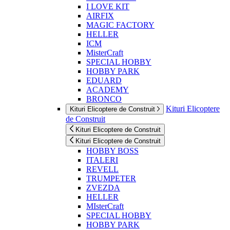
I LOVE KIT
AIRFIX
MAGIC FACTORY
HELLER
ICM
MisterCraft
SPECIAL HOBBY
HOBBY PARK
EDUARD
ACADEMY
BRONCO
Kituri Elicoptere
Kituri Elicoptere de Construit
de Construit
Kituri Elicoptere de Construit
Kituri Elicoptere de Construit
HOBBY BOSS
ITALERI
REVELL
TRUMPETER
ZVEZDA
HELLER
MIsterCraft
SPECIAL HOBBY
HOBBY PARK