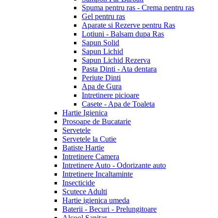
Spuma pentru ras - Crema pentru ras
Gel pentru ras
Aparate si Rezerve pentru Ras
Lotiuni - Balsam dupa Ras
Sapun Solid
Sapun Lichid
Sapun Lichid Rezerva
Pasta Dinti - Ata dentara
Periute Dinti
Apa de Gura
Intretinere picioare
Casete - Apa de Toaleta
Hartie Igienica
Prosoape de Bucatarie
Servetele
Servetele la Cutie
Batiste Hartie
Intretinere Camera
Intretinere Auto - Odorizante auto
Intretinere Incaltaminte
Insecticide
Scutece Adulti
Hartie igienica umeda
Baterii - Becuri - Prelungitoare
Alcool Sanitar