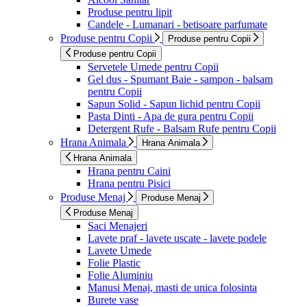
Produse pentru lipit
Candele - Lumanari - betisoare parfumate
Produse pentru Copii
Produse pentru Copii
Produse pentru Copii
Servetele Umede pentru Copii
Gel dus - Spumant Baie - sampon - balsam
pentru Copii
Sapun Solid - Sapun lichid pentru Copii
Pasta Dinti - Apa de gura pentru Copii
Detergent Rufe - Balsam Rufe pentru Copii
Hrana Animala
Hrana Animala
Hrana Animala
Hrana pentru Caini
Hrana pentru Pisici
Produse Menaj
Produse Menaj
Produse Menaj
Saci Menajeri
Lavete praf - lavete uscate - lavete podele
Lavete Umede
Folie Plastic
Folie Aluminiu
Manusi Menaj, masti de unica folosinta
Burete vase