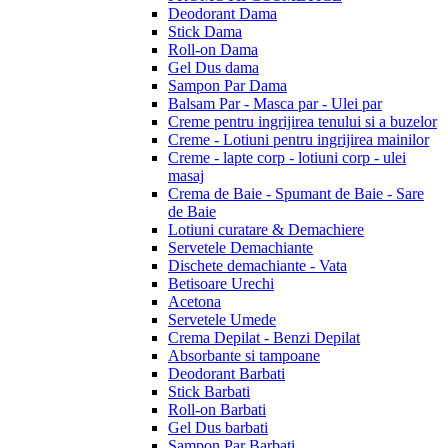
Deodorant Dama
Stick Dama
Roll-on Dama
Gel Dus dama
Sampon Par Dama
Balsam Par - Masca par - Ulei par
Creme pentru ingrijirea tenului si a buzelor
Creme - Lotiuni pentru ingrijirea mainilor
Creme - lapte corp - lotiuni corp - ulei
masaj
Crema de Baie - Spumant de Baie - Sare
de Baie
Lotiuni curatare & Demachiere
Servetele Demachiante
Dischete demachiante - Vata
Betisoare Urechi
Acetona
Servetele Umede
Crema Depilat - Benzi Depilat
Absorbante si tampoane
Deodorant Barbati
Stick Barbati
Roll-on Barbati
Gel Dus barbati
Sampon Par Barbati