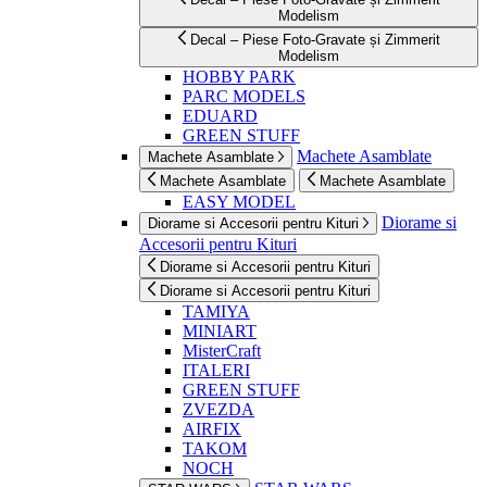
Modelism
Decal – Piese Foto-Gravate și Zimmerit
Modelism
HOBBY PARK
PARC MODELS
EDUARD
GREEN STUFF
Machete Asamblate
Machete Asamblate
Machete Asamblate
Machete Asamblate
EASY MODEL
Diorame si
Diorame si Accesorii pentru Kituri
Accesorii pentru Kituri
Diorame si Accesorii pentru Kituri
Diorame si Accesorii pentru Kituri
TAMIYA
MINIART
MisterCraft
ITALERI
GREEN STUFF
ZVEZDA
AIRFIX
TAKOM
NOCH