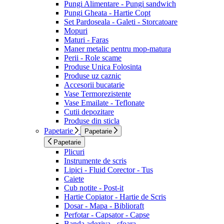
Pungi Alimentare - Pungi sandwich
Pungi Gheata - Hartie Copt
Set Pardoseala - Galeti - Storcatoare
Mopuri
Maturi - Faras
Maner metalic pentru mop-matura
Perii - Role scame
Produse Unica Folosinta
Produse uz caznic
Accesorii bucatarie
Vase Termorezistente
Vase Emailate - Teflonate
Cutii depozitare
Produse din sticla
Papetarie
Papetarie
Papetarie
Plicuri
Instrumente de scris
Lipici - Fluid Corector - Tus
Caiete
Cub notite - Post-it
Hartie Copiator - Hartie de Scris
Dosar - Mapa - Biblioraft
Perfotar - Capsator - Capse
Banda adeziva - sfoara