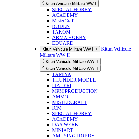
Kituri Avioane Militare WW I
SPECIAL HOBBY
ACADEMY
MisterCraft
RODEN
TAKOM
ARMA HOBBY
EDUARD
Kituri Vehicule
Kituri Vehicule Militare WW II
Militare WW II
Kituri Vehicule Militare WW II
Kituri Vehicule Militare WW II
TAMIYA
THUNDER MODEL
ITALERI
MPM PRODUCTION
AMMO
MISTERCRAFT
ICM
SPECIAL HOBBY
ACADEMY
DAS WERK
MINIART
AMUSING HOBBY