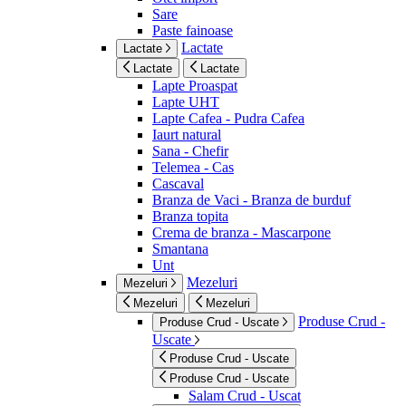
Sare
Paste fainoase
Lactate
Lactate
Lactate
Lactate
Lapte Proaspat
Lapte UHT
Lapte Cafea - Pudra Cafea
Iaurt natural
Sana - Chefir
Telemea - Cas
Cascaval
Branza de Vaci - Branza de burduf
Branza topita
Crema de branza - Mascarpone
Smantana
Unt
Mezeluri
Mezeluri
Mezeluri
Mezeluri
Produse Crud -
Produse Crud - Uscate
Uscate
Produse Crud - Uscate
Produse Crud - Uscate
Salam Crud - Uscat