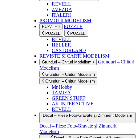
REVELL
ZVEZDA
ITALERI
PROMOTII MODELISM
PUZZLE
PUZZLE
PUZZLE
PUZZLE
REVELL
HELLER
CASTORLAND
REVISTE SI CARTI MODELISM
Grunduri – Chituri
Grunduri – Chituri Modelism
Modelism
Grunduri – Chituri Modelism
Grunduri – Chituri Modelism
Mr.Hobby
TAMIYA
GREEN STUFF
AK INTERACTIVE
REVELL
Decal – Piese Foto-Gravate și Zimmerit Modelism
Decal – Piese Foto-Gravate și Zimmerit
Modelism
Decal – Piese Foto-Gravate și Zimmerit