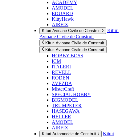
ACADEMY
AMODEL
EDUARD
KittyHawk
AIRFIX
Kituri
Kituri Avioane Civile de Construit
Avioane Civile de Construit
Kituri Avioane Civile de Construit
Kituri Avioane Civile de Construit
HOBBY BOSS
ICM
ITALERI
REVELL
RODEN
ZVEZDA
MisterCraft
SPECIAL HOBBY
BIGMODEL
TRUMPETER
HASEGAWA
HELLER
AMODEL
AIRFIX
Kituri
Kituri Automodele de Construit