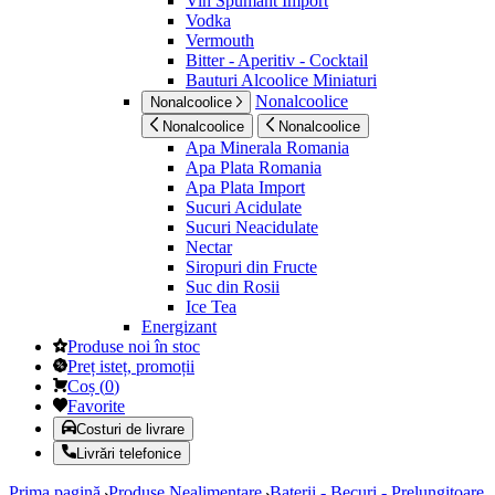
Vin Spumant Import
Vodka
Vermouth
Bitter - Aperitiv - Cocktail
Bauturi Alcoolice Miniaturi
Nonalcoolice
Nonalcoolice
Nonalcoolice
Nonalcoolice
Apa Minerala Romania
Apa Plata Romania
Apa Plata Import
Sucuri Acidulate
Sucuri Neacidulate
Nectar
Siropuri din Fructe
Suc din Rosii
Ice Tea
Energizant
Produse noi în stoc
Preț isteț, promoții
Coș
(
0
)
Favorite
Costuri de livrare
Livrări telefonice
Prima pagină
Produse Nealimentare
Baterii - Becuri - Prelungitoare