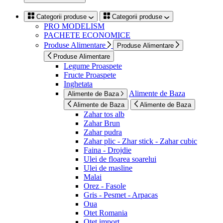
Categorii produse
Categorii produse
PRO MODELISM
PACHETE ECONOMICE
Produse Alimentare
Produse Alimentare
Produse Alimentare
Legume Proaspete
Fructe Proaspete
Inghetata
Alimente de Baza
Alimente de Baza
Alimente de Baza
Alimente de Baza
Zahar tos alb
Zahar Brun
Zahar pudra
Zahar plic - Zhar stick - Zahar cubic
Faina - Drojdie
Ulei de floarea soarelui
Ulei de masline
Malai
Orez - Fasole
Gris - Pesmet - Arpacas
Oua
Otet Romania
Otet import