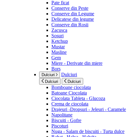
Pate ficat
Conserve din Peste
Conserve din Legume
Delicatese din legume
Conserve din Rosii
Zacusca
Sosuri
Ketchup
Mustar
Masline
Gem
Miere - Derivate din miere
Bors
Dulciuri
Dulciuri
Dulciuri
Dulciuri
Bomboane ciocolata
Batoane Ciocolata
Ciocolata Tableta - Glucoza
Crema de ciocolata
Drajeuri -Dropsuri - Jeleuri - Caramele
Napolitane
Biscuiti - Gofre
Piscoturi
Nuga - Salam de biscuiti - Turta dulce
Rahat - Halva - Halvita