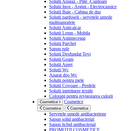
Solutii Aragaz - Plite -Cuptoare
Solutii Inox - Argint - Electrocasnice
Solutii Baie - Cabina de dus
Solutii pardoseli - servetele umede
multisuprafete
Solutii Anticalcar
Solutii Lemn - Mobila
Solutii Antimecegai
Solutii Parchet
Sapun rufe
Solutii Desfundat Tevi
Solutii Geam
Solutii Apret
Solutii Wc
Aparat deo Wc
Solutii pentru piele
Solutii Covoare - Perdele
Solutii intretinere textile
Colorant pentru revigorarea culorii
Cosmetice
Cosmetice
Cosmetice
Cosmetice
Servetele umede antibacteriene
Sapun solid antibacterial
Sapun lichid antibacterial
PROMOTII COSMETICE