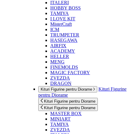
ITALERI
HOBBY BOSS
TAMIYA
I LOVE KIT
MisterCraft
ICM
TRUMPETER
HASEGAWA
AIRFIX
ACADEMY
HELLER
MENG
FINEMOLDS
MAGIC FACTORY
ZVEZDA
DRAGON
Kituri Figurine
Kituri Figurine pentru Diorame
pentru Diorame
Kituri Figurine pentru Diorame
Kituri Figurine pentru Diorame
MASTER BOX
MINIART
TAMIYA
ZVEZDA