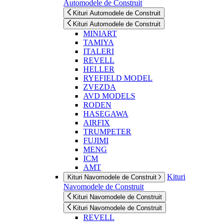
Automodele de Construit
Kituri Automodele de Construit
Kituri Automodele de Construit
MINIART
TAMIYA
ITALERI
REVELL
HELLER
RYEFIELD MODEL
ZVEZDA
AVD MODELS
RODEN
HASEGAWA
AIRFIX
TRUMPETER
FUJIMI
MENG
ICM
AMT
Kituri
Kituri Navomodele de Construit
Navomodele de Construit
Kituri Navomodele de Construit
Kituri Navomodele de Construit
REVELL