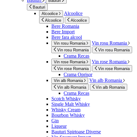
Bauturi
Bauturi
Bauturi
Alcoolice
Alcoolice
Alcoolice
Alcoolice
Bere Romania
Bere Import
Bere fara alcool
Vin rosu Romania
Vin rosu Romania
Vin rosu Romania
Vin rosu Romania
Crama Recas
Vin rose Romania
Vin rose Romania
Vin rose Romania
Vin rose Romania
Crama Oprisor
Vin alb Romania
Vin alb Romania
Vin alb Romania
Vin alb Romania
Crama Recas
Scotch Whisky
Single Malt Whisky
Whisky Cream
Bourbon Whisky
Gin
Liqueur
Bauturi Spirtoase Diverse