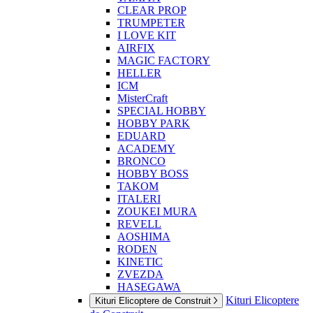
CLEAR PROP
TRUMPETER
I LOVE KIT
AIRFIX
MAGIC FACTORY
HELLER
ICM
MisterCraft
SPECIAL HOBBY
HOBBY PARK
EDUARD
ACADEMY
BRONCO
HOBBY BOSS
TAKOM
ITALERI
ZOUKEI MURA
REVELL
AOSHIMA
RODEN
KINETIC
ZVEZDA
HASEGAWA
Kituri Elicoptere
Kituri Elicoptere de Construit