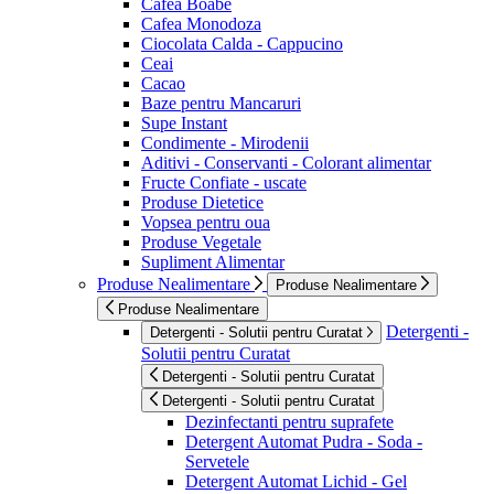
Cafea Boabe
Cafea Monodoza
Ciocolata Calda - Cappucino
Ceai
Cacao
Baze pentru Mancaruri
Supe Instant
Condimente - Mirodenii
Aditivi - Conservanti - Colorant alimentar
Fructe Confiate - uscate
Produse Dietetice
Vopsea pentru oua
Produse Vegetale
Supliment Alimentar
Produse Nealimentare
Produse Nealimentare
Produse Nealimentare
Detergenti -
Detergenti - Solutii pentru Curatat
Solutii pentru Curatat
Detergenti - Solutii pentru Curatat
Detergenti - Solutii pentru Curatat
Dezinfectanti pentru suprafete
Detergent Automat Pudra - Soda -
Servetele
Detergent Automat Lichid - Gel