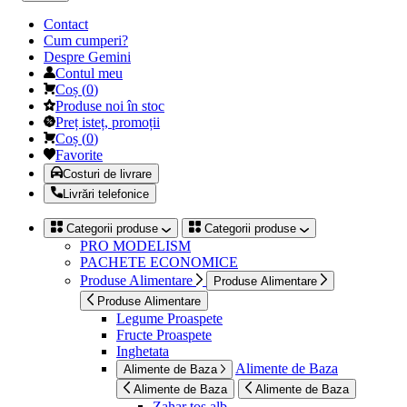
Contact
Cum cumperi?
Despre Gemini
Contul meu
Coș
(
0
)
Produse noi în stoc
Preț isteț, promoții
Coș
(
0
)
Favorite
Costuri de livrare
Livrări telefonice
Categorii produse
Categorii produse
PRO MODELISM
PACHETE ECONOMICE
Produse Alimentare
Produse Alimentare
Produse Alimentare
Legume Proaspete
Fructe Proaspete
Inghetata
Alimente de Baza
Alimente de Baza
Alimente de Baza
Alimente de Baza
Zahar tos alb