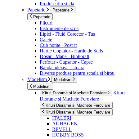
Produse din sticla
Papetarie
Papetarie
Papetarie
Plicuri
Instrumente de scris
Lipici - Fluid Corector - Tus
Caiete
Cub notite - Post-it
Hartie Copiator - Hartie de Scris
Dosar - Mapa - Biblioraft
Perfotar - Capsator - Capse
Banda adeziva - sfoara
Diverse produse pentru scoala si birou
Modelism
Modelism
Modelism
Kituri
Kituri Diorame si Machete Feroviare
Diorame si Machete Feroviare
Kituri Diorame si Machete Feroviare
Kituri Diorame si Machete Feroviare
ITALERI
AUHAGEN
REVELL
HOBBY BOSS