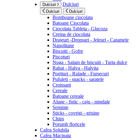
Dulciuri
Dulciuri
Dulciuri
Dulciuri
Bomboane ciocolata
Batoane Ciocolata
Ciocolata Tableta - Glucoza
Crema de ciocolata
Drajeuri -Dropsuri - Jeleuri - Caramele
Napolitane
Biscuiti - Gofre
Piscoturi
Nuga - Salam de biscuiti - Turta dulce
Rahat - Halva - Halvita
Prajituri - Rulade - Fursecuri
Pufuleti - snacks - saratele
Croissant
Cereale
Batoane cereale
Alune - fistic - caju - migdale
Seminte
Sticks - covrigi - grisine
Chips
Porumb floricele
Cafea Solubila
Cafea Macinata