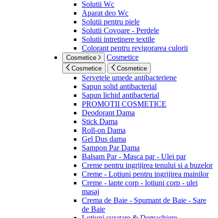
Solutii Wc
Aparat deo Wc
Solutii pentru piele
Solutii Covoare - Perdele
Solutii intretinere textile
Colorant pentru revigorarea culorii
Cosmetice
Cosmetice
Cosmetice
Cosmetice
Servetele umede antibacteriene
Sapun solid antibacterial
Sapun lichid antibacterial
PROMOTII COSMETICE
Deodorant Dama
Stick Dama
Roll-on Dama
Gel Dus dama
Sampon Par Dama
Balsam Par - Masca par - Ulei par
Creme pentru ingrijirea tenului si a buzelor
Creme - Lotiuni pentru ingrijirea mainilor
Creme - lapte corp - lotiuni corp - ulei
masaj
Crema de Baie - Spumant de Baie - Sare
de Baie
Lotiuni curatare & Demachiere