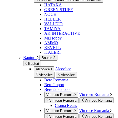
HATAKA
GREEN STUFF
NOCH
HELLER
VALLEJO
TAMIYA
AK INTERACTIVE
Mr.Hobby
AMMO
REVELL
ITALERI
Bauturi
Bauturi
Bauturi
Alcoolice
Alcoolice
Alcoolice
Alcoolice
Bere Romania
Bere Import
Bere fara alcool
Vin rosu Romania
Vin rosu Romania
Vin rosu Romania
Vin rosu Romania
Crama Recas
Vin rose Romania
Vin rose Romania
Vin rose Romania
Vin rose Romania