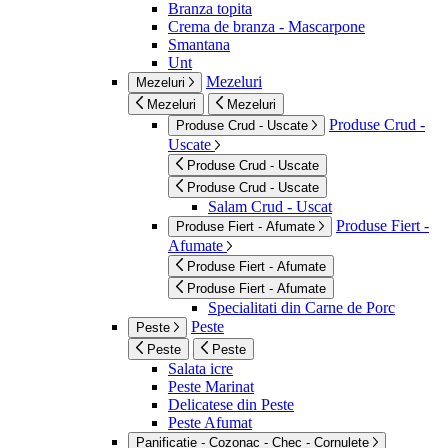
Branza topita
Crema de branza - Mascarpone
Smantana
Unt
Mezeluri
Mezeluri
Mezeluri
Mezeluri
Produse Crud -
Produse Crud - Uscate
Uscate
Produse Crud - Uscate
Produse Crud - Uscate
Salam Crud - Uscat
Produse Fiert -
Produse Fiert - Afumate
Afumate
Produse Fiert - Afumate
Produse Fiert - Afumate
Specialitati din Carne de Porc
Peste
Peste
Peste
Peste
Salata icre
Peste Marinat
Delicatese din Peste
Peste Afumat
Panificatie - Cozonac - Chec - Cornulete