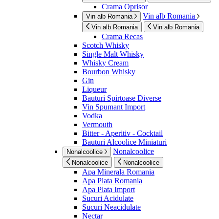
Crama Oprisor
Vin alb Romania
Vin alb Romania
Vin alb Romania
Vin alb Romania
Crama Recas
Scotch Whisky
Single Malt Whisky
Whisky Cream
Bourbon Whisky
Gin
Liqueur
Bauturi Spirtoase Diverse
Vin Spumant Import
Vodka
Vermouth
Bitter - Aperitiv - Cocktail
Bauturi Alcoolice Miniaturi
Nonalcoolice
Nonalcoolice
Nonalcoolice
Nonalcoolice
Apa Minerala Romania
Apa Plata Romania
Apa Plata Import
Sucuri Acidulate
Sucuri Neacidulate
Nectar