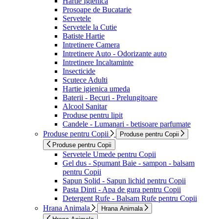
Hartie Igienica
Prosoape de Bucatarie
Servetele
Servetele la Cutie
Batiste Hartie
Intretinere Camera
Intretinere Auto - Odorizante auto
Intretinere Incaltaminte
Insecticide
Scutece Adulti
Hartie igienica umeda
Baterii - Becuri - Prelungitoare
Alcool Sanitar
Produse pentru lipit
Candele - Lumanari - betisoare parfumate
Produse pentru Copii
Produse pentru Copii
Produse pentru Copii
Servetele Umede pentru Copii
Gel dus - Spumant Baie - sampon - balsam
pentru Copii
Sapun Solid - Sapun lichid pentru Copii
Pasta Dinti - Apa de gura pentru Copii
Detergent Rufe - Balsam Rufe pentru Copii
Hrana Animala
Hrana Animala