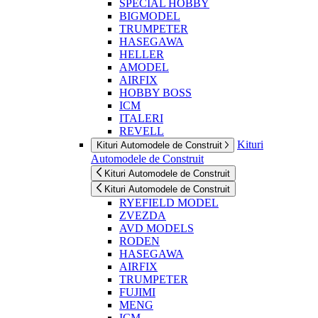
SPECIAL HOBBY
BIGMODEL
TRUMPETER
HASEGAWA
HELLER
AMODEL
AIRFIX
HOBBY BOSS
ICM
ITALERI
REVELL
Kituri
Kituri Automodele de Construit
Automodele de Construit
Kituri Automodele de Construit
Kituri Automodele de Construit
RYEFIELD MODEL
ZVEZDA
AVD MODELS
RODEN
HASEGAWA
AIRFIX
TRUMPETER
FUJIMI
MENG
ICM