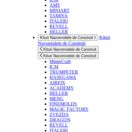
AMT
MINIART
TAMIYA
ITALERI
REVELL
HELLER
Kituri
Kituri Navomodele de Construit
Navomodele de Construit
Kituri Navomodele de Construit
Kituri Navomodele de Construit
MisterCraft
ICM
TRUMPETER
HASEGAWA
AIRFIX
ACADEMY
HELLER
MENG
FINEMOLDS
MAGIC FACTORY
ZVEZDA
DRAGON
REVELL
ITALERI