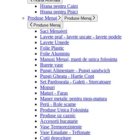
Hrana Animala
Hrana pentru Caini
Hrana pentru Pisici
Produse Menaj
Produse Menaj
Produse Menaj
Saci Menajeri
Lavete praf - lavete uscate - lavete podele
Lavete Umede
Folie Plastic
Folie Aluminiu
Manusi Menaj, masti de unica folosinta
Burete vase
Pungi Alimentare - Pungi sandwich
Pungi Gheata - Hartie Copt
Set Pardoseala - Galeti - Storcatoare
Mopuri
Maturi - Faras
Maner metalic pentru mop-matura
Perii - Role scame
Produse Unica Folosinta
Produse uz caznic
Accesorii bucatarie
Vase Termorezistente
Vase Emailate - Teflonate
Cutii depozitare