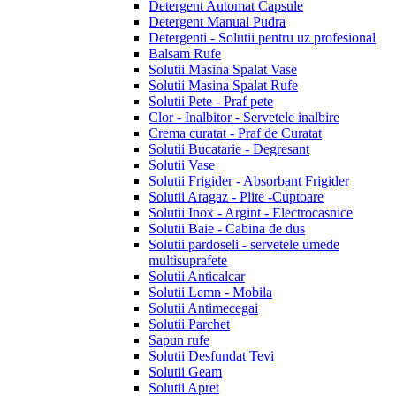
Detergent Automat Capsule
Detergent Manual Pudra
Detergenti - Solutii pentru uz profesional
Balsam Rufe
Solutii Masina Spalat Vase
Solutii Masina Spalat Rufe
Solutii Pete - Praf pete
Clor - Inalbitor - Servetele inalbire
Crema curatat - Praf de Curatat
Solutii Bucatarie - Degresant
Solutii Vase
Solutii Frigider - Absorbant Frigider
Solutii Aragaz - Plite -Cuptoare
Solutii Inox - Argint - Electrocasnice
Solutii Baie - Cabina de dus
Solutii pardoseli - servetele umede
multisuprafete
Solutii Anticalcar
Solutii Lemn - Mobila
Solutii Antimecegai
Solutii Parchet
Sapun rufe
Solutii Desfundat Tevi
Solutii Geam
Solutii Apret