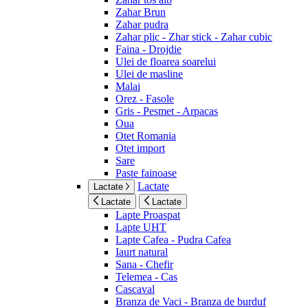
Zahar Brun
Zahar pudra
Zahar plic - Zhar stick - Zahar cubic
Faina - Drojdie
Ulei de floarea soarelui
Ulei de masline
Malai
Orez - Fasole
Gris - Pesmet - Arpacas
Oua
Otet Romania
Otet import
Sare
Paste fainoase
Lactate
Lactate
Lactate
Lactate
Lapte Proaspat
Lapte UHT
Lapte Cafea - Pudra Cafea
Iaurt natural
Sana - Chefir
Telemea - Cas
Cascaval
Branza de Vaci - Branza de burduf