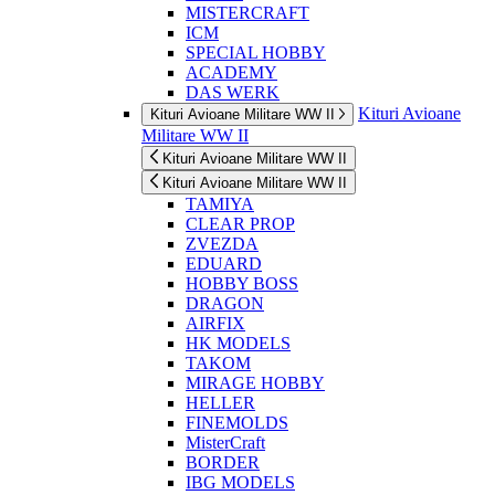
MISTERCRAFT
ICM
SPECIAL HOBBY
ACADEMY
DAS WERK
Kituri Avioane
Kituri Avioane Militare WW II
Militare WW II
Kituri Avioane Militare WW II
Kituri Avioane Militare WW II
TAMIYA
CLEAR PROP
ZVEZDA
EDUARD
HOBBY BOSS
DRAGON
AIRFIX
HK MODELS
TAKOM
MIRAGE HOBBY
HELLER
FINEMOLDS
MisterCraft
BORDER
IBG MODELS