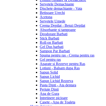
Servetele Demachiante
Dischete demachiante - Vata
Betisoare Urechi
Acetona
Servetele Umede
Crema Depilat - Benzi Depilat
Absorbante si tampoane
Deodorant Barbati
Stick Barbati
Roll-on Barbati
Gel Dus barbati
Sampon Par Barbati
Spuma pentru ras - Crema pentru ras
Gel pentru ras
Aparate si Rezerve pentru Ras
Lotiuni - Balsam dupa Ras
Sapun Solid
Sapun Lichid
Sapun Lichid Rezerva
Pasta Dinti - Ata dentara
Periute Dinti
Apa de Gura
Intretinere picioare
Casete - Apa de Toaleta