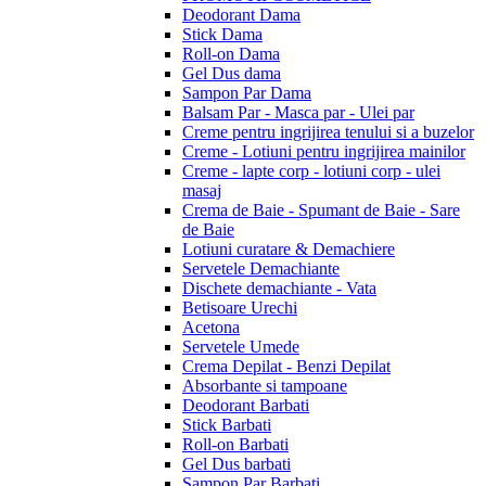
Deodorant Dama
Stick Dama
Roll-on Dama
Gel Dus dama
Sampon Par Dama
Balsam Par - Masca par - Ulei par
Creme pentru ingrijirea tenului si a buzelor
Creme - Lotiuni pentru ingrijirea mainilor
Creme - lapte corp - lotiuni corp - ulei
masaj
Crema de Baie - Spumant de Baie - Sare
de Baie
Lotiuni curatare & Demachiere
Servetele Demachiante
Dischete demachiante - Vata
Betisoare Urechi
Acetona
Servetele Umede
Crema Depilat - Benzi Depilat
Absorbante si tampoane
Deodorant Barbati
Stick Barbati
Roll-on Barbati
Gel Dus barbati
Sampon Par Barbati