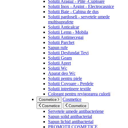
Solutii Aragaz - Plite -Cuptoare
Solutii Inox - Argint - Electrocasnice
Solutii Baie - Cabina de dus
Solutii pardoseli - servetele umede
multisuprafete
Solutii Anticalcar
Solutii Lemn - Mobila
Solutii Antimecegai
Solutii Parchet
Sapun rufe
Solutii Desfundat Tevi
Solutii Geam
Solutii Apret
Solutii Wc
Aparat deo Wc
Solutii pentru piele
Solutii Covoare - Perdele
Solutii intretinere textile
Colorant pentru revigorarea culorii
Cosmetice
Cosmetice
Cosmetice
Cosmetice
Servetele umede antibacteriene
Sapun solid antibacterial
Sapun lichid antibacterial
PROMOTII COSMETICE