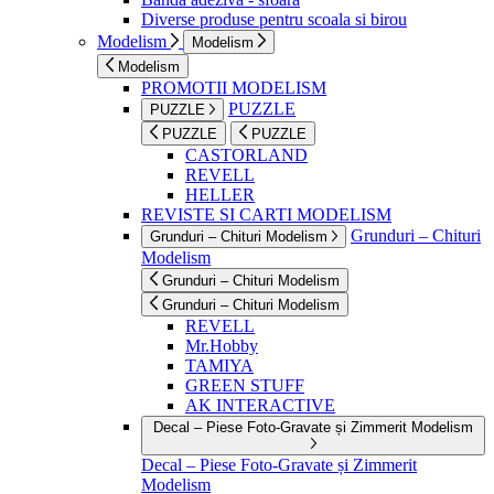
Diverse produse pentru scoala si birou
Modelism
Modelism
Modelism
PROMOTII MODELISM
PUZZLE
PUZZLE
PUZZLE
PUZZLE
CASTORLAND
REVELL
HELLER
REVISTE SI CARTI MODELISM
Grunduri – Chituri
Grunduri – Chituri Modelism
Modelism
Grunduri – Chituri Modelism
Grunduri – Chituri Modelism
REVELL
Mr.Hobby
TAMIYA
GREEN STUFF
AK INTERACTIVE
Decal – Piese Foto-Gravate și Zimmerit Modelism
Decal – Piese Foto-Gravate și Zimmerit
Modelism