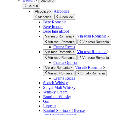
Bauturi
Bauturi
Bauturi
Alcoolice
Alcoolice
Alcoolice
Alcoolice
Bere Romania
Bere Import
Bere fara alcool
Vin rosu Romania
Vin rosu Romania
Vin rosu Romania
Vin rosu Romania
Crama Recas
Vin rose Romania
Vin rose Romania
Vin rose Romania
Vin rose Romania
Crama Oprisor
Vin alb Romania
Vin alb Romania
Vin alb Romania
Vin alb Romania
Crama Recas
Scotch Whisky
Single Malt Whisky
Whisky Cream
Bourbon Whisky
Gin
Liqueur
Bauturi Spirtoase Diverse