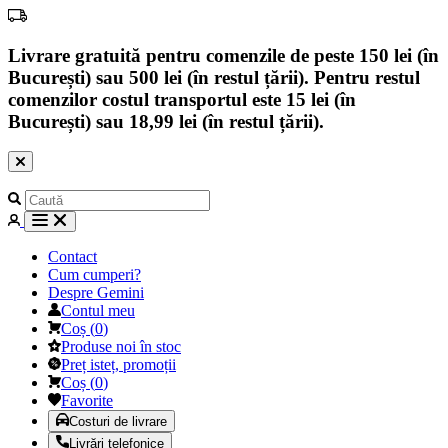
Livrare gratuită pentru comenzile de peste 150 lei (în
București) sau 500 lei (în restul țării). Pentru restul
comenzilor costul transportul este 15 lei (în
București) sau 18,99 lei (în restul țării).
Contact
Cum cumperi?
Despre Gemini
Contul meu
Coș
(
0
)
Produse noi în stoc
Preț isteț, promoții
Coș
(
0
)
Favorite
Costuri de livrare
Livrări telefonice