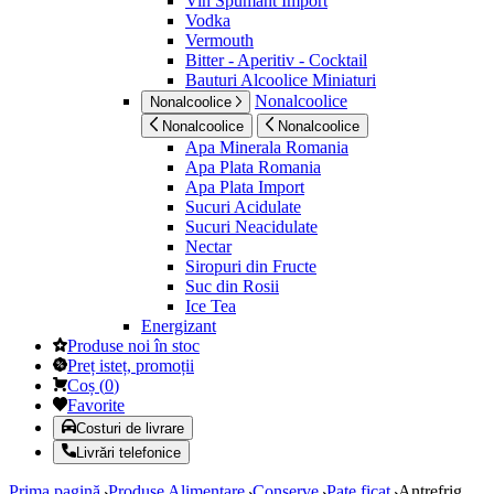
Vin Spumant Import
Vodka
Vermouth
Bitter - Aperitiv - Cocktail
Bauturi Alcoolice Miniaturi
Nonalcoolice
Nonalcoolice
Nonalcoolice
Nonalcoolice
Apa Minerala Romania
Apa Plata Romania
Apa Plata Import
Sucuri Acidulate
Sucuri Neacidulate
Nectar
Siropuri din Fructe
Suc din Rosii
Ice Tea
Energizant
Produse noi în stoc
Preț isteț, promoții
Coș
(
0
)
Favorite
Costuri de livrare
Livrări telefonice
Prima pagină
Produse Alimentare
Conserve
Pate ficat
Antrefrig