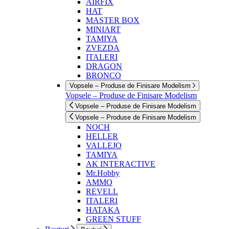
AIRFIX
HAT
MASTER BOX
MINIART
TAMIYA
ZVEZDA
ITALERI
DRAGON
BRONCO
Vopsele – Produse de Finisare Modelism
Vopsele – Produse de Finisare Modelism
Vopsele – Produse de Finisare Modelism
Vopsele – Produse de Finisare Modelism
NOCH
HELLER
VALLEJO
TAMIYA
AK INTERACTIVE
Mr.Hobby
AMMO
REVELL
ITALERI
HATAKA
GREEN STUFF