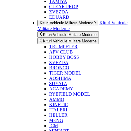
TAMIYA
CLEAR PROP
ZVEZDA
EDUARD
Kituri Vehicule
Kituri Vehicule Militare Moderne
Militare Moderne
Kituri Vehicule Militare Moderne
Kituri Vehicule Militare Moderne
TRUMPETER
AFV CLUB
HOBBY BOSS
ZVEZDA
BRONCO
TIGER MODEL
AOSHIMA
SUYATA
ACADEMY
RYEFIELD MODEL
AMMO
KINETIC
ITALERI
HELLER
MENG
ICM
MINIART