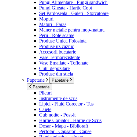
Pungi Alimentare - Pungi sandwich
Pungi Gheata - Hartie Copt
Set Pardoseala - Galeti - Storcatoare
Mopuri
Maturi - Faras
Maner metalic pentru mop-matura
Perii - Role scame
Produse Unica Folosinta
Produse uz caznic
Accesorii bucatarie
Vase Termorezistente
Vase Emailate - Teflonate
Cutii depozitare
Produse din sticla
Papetarie
Papetarie
Papetarie
Plicuri
Instrumente de scris
Lipici - Fluid Corector - Tus
Caiete
Cub notite - Post-it
Hartie Copiator - Hartie de Scris
Dosar - Mapa - Biblioraft
Perfotar - Capsator - Capse
Banda adeziva - sfoara