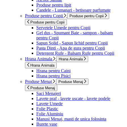
Produse pentru lipit
Candele - Lumanari - betisoare parfumate
Produse pentru Copii
Produse pentru Copii
Produse pentru Copii
Servetele Umede pentru Copii
Gel dus - Spumant Baie - sampon - balsam
pentru Copii
Sapun Solid - Sapun lichid pentru Copii
Pasta Dinti - Apa de gura pentru Copii
Detergent Rufe - Balsam Rufe pentru Copii
Hrana Animala
Hrana Animala
Hrana Animala
Hrana pentru Caini
Hrana pentru Pisici
Produse Menaj
Produse Menaj
Produse Menaj
Saci Menajeri
Lavete praf - lavete uscate - lavete podele
Lavete Umede
Folie Plastic
Folie Aluminiu
Manusi Menaj, masti de unica folosinta
Burete vase