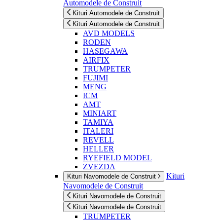
Automodele de Construit
Kituri Automodele de Construit
Kituri Automodele de Construit
AVD MODELS
RODEN
HASEGAWA
AIRFIX
TRUMPETER
FUJIMI
MENG
ICM
AMT
MINIART
TAMIYA
ITALERI
REVELL
HELLER
RYEFIELD MODEL
ZVEZDA
Kituri
Kituri Navomodele de Construit
Navomodele de Construit
Kituri Navomodele de Construit
Kituri Navomodele de Construit
TRUMPETER