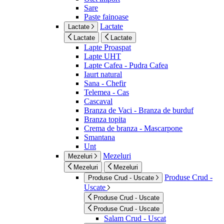
Sare
Paste fainoase
Lactate
Lactate
Lactate
Lactate
Lapte Proaspat
Lapte UHT
Lapte Cafea - Pudra Cafea
Iaurt natural
Sana - Chefir
Telemea - Cas
Cascaval
Branza de Vaci - Branza de burduf
Branza topita
Crema de branza - Mascarpone
Smantana
Unt
Mezeluri
Mezeluri
Mezeluri
Mezeluri
Produse Crud -
Produse Crud - Uscate
Uscate
Produse Crud - Uscate
Produse Crud - Uscate
Salam Crud - Uscat