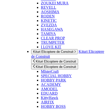
ZOUKEI MURA
REVELL
AOSHIMA
RODEN
KINETIC
ZVEZDA
HASEGAWA
TAMIYA
CLEAR PROP
TRUMPETER
I LOVE KIT
Kituri Elicoptere
Kituri Elicoptere de Construit
de Construit
Kituri Elicoptere de Construit
Kituri Elicoptere de Construit
MIsterCraft
SPECIAL HOBBY
HOBBY PARK
ACADEMY
AMODEL
EDUARD
KittyHawk
AIRFIX
HOBBY BOSS