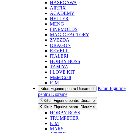
HASEGAWA
AIRFIX
ACADEMY
HELLER
MENG
FINEMOLDS
MAGIC FACTORY
ZVEZDA
DRAGON
REVELL
ITALERI
HOBBY BOSS
TAMIYA
I LOVE KIT
MisterCraft
ICM
Kituri Figurine
Kituri Figurine pentru Diorame
pentru Diorame
Kituri Figurine pentru Diorame
Kituri Figurine pentru Diorame
HOBBY BOSS
TRUMPETER
ICM
MARS