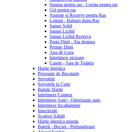
Spuma pentru ras - Crema pentru ras
Gel pentru ras
Aparate si Rezerve pentru Ras
Lotiuni - Balsam dupa Ras
Sapun Solid
Sapun Lichid
Sapun Lichid Rezerva
Pasta Dinti - Ata dentara
Periute Dinti
Apa de Gura
Intretinere picioare
Casete - Apa de Toaleta
Hartie Igienica
Prosoape de Bucatarie
Servetele
Servetele la Cutie
Batiste Hartie
Intretinere Camera
Intretinere Auto - Odorizante auto
Intretinere Incaltaminte
Insecticide
Scutece Adulti
Hartie igienica umeda
Baterii - Becuri - Prelungitoare
Alcool Sanitar