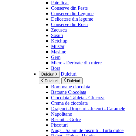
Pate ficat
Conserve din Peste
Conserve din Legume
Delicatese din legume
Conserve din Rosii
Zacusca
Sosuri
Ketchup
Mustar
Masline
Gem
Miere - Derivate din miere
Bors
Dulciuri
Dulciuri
Dulciuri
Dulciuri
Bomboane ciocolata
Batoane Ciocolata
Ciocolata Tableta - Glucoza
Crema de ciocolata
Drajeuri -Dropsuri - Jeleuri - Caramele
Napolitane
Biscuiti - Gofre
Piscoturi
Nuga - Salam de biscuiti - Turta dulce
Rahat - Halva - Halvita