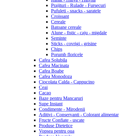
Prajituri - Rulade - Fursecuri
Pufuleti - snacks - saratele
Croissant
Cereale
Batoane cereale
Alune - fistic - caju - migdale
Seminte
Sticks - covrigi - grisine
Chips
Porumb floricele
Cafea Solubila
Cafea Macinata
Cafea Boabe
Cafea Monodoza
Ciocolata Calda - Cappucino
Ceai
Cacao
Baze pentru Mancaruri
Supe Instant
Condimente - Mirodenii
Aditivi - Conservanti - Colorant alimentar
Fructe Confiate - uscate
Produse Dietetice
Vopsea pentru oua