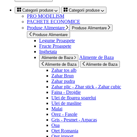
Categorii produse
Categorii produse
PRO MODELISM
PACHETE ECONOMICE
Produse Alimentare
Produse Alimentare
Produse Alimentare
Legume Proaspete
Fructe Proaspete
Inghetata
Alimente de Baza
Alimente de Baza
Alimente de Baza
Alimente de Baza
Zahar tos alb
Zahar Brun
Zahar pudra
Zahar plic - Zhar stick - Zahar cubic
Faina - Drojdie
Ulei de floarea soarelui
Ulei de masline
Malai
Orez - Fasole
Gris - Pesmet - Arpacas
Oua
Otet Romania
Otet import