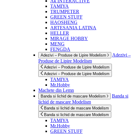
Ak INTERACTIVE
TAMIYA
TRUMPETER
GREEN STUFF
HAOSHENG
ARTESANIA LATINA
HELLER
MIRAGE HOBBY
MENG
FENGDA
Adezivi –
Adezivi – Produse de Lipire Modelism
Produse de Lipire Modelism
Adezivi – Produse de Lipire Modelism
Adezivi – Produse de Lipire Modelism
TAMIYA
Mr.Hobby
Machete din Lemn
Banda si
Banda si lichid de mascare Modelism
lichid de mascare Modelism
Banda si lichid de mascare Modelism
Banda si lichid de mascare Modelism
TAMIYA
Mr.Hobby
GREEN STUFF