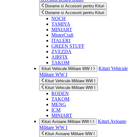
Diorame si Accesorii pentru Kituri
Diorame si Accesorii pentru Kituri
NOCH
TAMIYA
MINIART
MisterCraft
ITALERI
GREEN STUFF
ZVEZDA
AIRFIX
TAKOM
Kituri Vehicule
Kituri Vehicule Militare WW I
Militare WW I
Kituri Vehicule Militare WW I
Kituri Vehicule Militare WW I
RODEN
TAKOM
MENG
ICM
MINIART
Kituri Avioane
Kituri Avioane Militare WW I
Militare WW I
Kituri Avioane Militare WW I