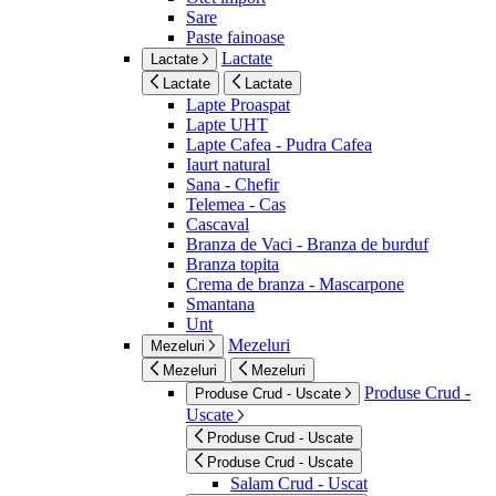
Sare
Paste fainoase
Lactate
Lactate
Lactate
Lactate
Lapte Proaspat
Lapte UHT
Lapte Cafea - Pudra Cafea
Iaurt natural
Sana - Chefir
Telemea - Cas
Cascaval
Branza de Vaci - Branza de burduf
Branza topita
Crema de branza - Mascarpone
Smantana
Unt
Mezeluri
Mezeluri
Mezeluri
Mezeluri
Produse Crud -
Produse Crud - Uscate
Uscate
Produse Crud - Uscate
Produse Crud - Uscate
Salam Crud - Uscat