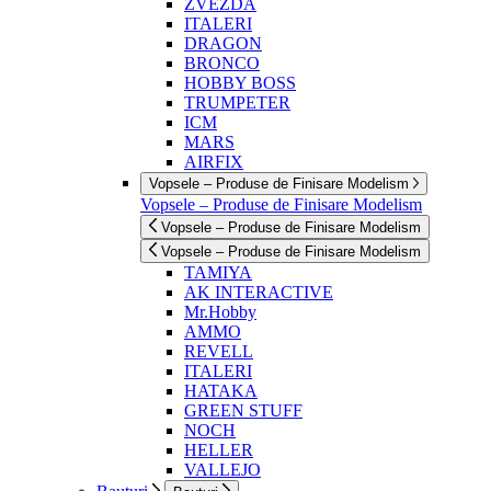
ZVEZDA
ITALERI
DRAGON
BRONCO
HOBBY BOSS
TRUMPETER
ICM
MARS
AIRFIX
Vopsele – Produse de Finisare Modelism
Vopsele – Produse de Finisare Modelism
Vopsele – Produse de Finisare Modelism
Vopsele – Produse de Finisare Modelism
TAMIYA
AK INTERACTIVE
Mr.Hobby
AMMO
REVELL
ITALERI
HATAKA
GREEN STUFF
NOCH
HELLER
VALLEJO