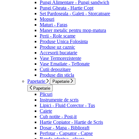
Pungi Alimentare - Pungi sandwich
Pungi Gheata - Hartie Copt
Set Pardoseala - Galeti - Storcatoare
Mopuri
Maturi - Faras
Maner metalic pentru mop-matura
Perii - Role scame
Produse Unica Folosinta
Produse uz caznic
Accesorii bucatarie
Vase Termorezistente
Vase Emailate - Teflonate
Cutii depozitare
Produse din sticla
Papetarie
Papetarie
Papetarie
Plicuri
Instrumente de scris
Lipici - Fluid Corector - Tus
Caiete
Cub notite - Post-it
Hartie Copiator - Hartie de Scris
Dosar - Mapa - Biblioraft
Perfotar - Capsator - Capse
Banda adeziva - sfoara