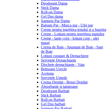
Deodorant Dama
Stick Dama
Roll-on Dama
Gel Dus dama
Sampon Par Dama
Balsam Par - Masca par - Ulei par
Creme pentru ingrijirea tenului si a buzelor
Creme - Lotiuni pentru ingrijirea mainilor
Creme - lapte corp - lotiuni corp - ulei
masaj
Crema de Baie - Spumant de Baie - Sare
de Baie
Lotiuni curatare & Demachiere
Servetele Demachiante
Dischete demachiante - Vata
Betisoare Urechi
Acetona
Servetele Umede
Crema Depilat - Benzi Depilat
Absorbante si tampoane
Deodorant Barbati
Stick Barbati
Roll-on Barbati
Gel Dus barbati
Sampon Par Barbati