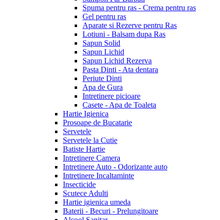
Spuma pentru ras - Crema pentru ras
Gel pentru ras
Aparate si Rezerve pentru Ras
Lotiuni - Balsam dupa Ras
Sapun Solid
Sapun Lichid
Sapun Lichid Rezerva
Pasta Dinti - Ata dentara
Periute Dinti
Apa de Gura
Intretinere picioare
Casete - Apa de Toaleta
Hartie Igienica
Prosoape de Bucatarie
Servetele
Servetele la Cutie
Batiste Hartie
Intretinere Camera
Intretinere Auto - Odorizante auto
Intretinere Incaltaminte
Insecticide
Scutece Adulti
Hartie igienica umeda
Baterii - Becuri - Prelungitoare
Alcool Sanitar