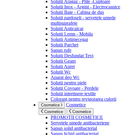
Solutii Aragaz - Plite -Cuptoare
Solutii Inox - Argint - Electrocasnice
Solutii Baie - Cabina de dus
Solutii pardoseli - servetele umede
multisuprafete
Solutii Anticalcar
Solutii Lemn - Mobila
Solutii Antimecegai
Solutii Parchet
Sapun rufe
Solutii Desfundat Tevi
Solutii Geam
Solutii Apret
Solutii Wc
Aparat deo Wc
Solutii pentru piele
Solutii Covoare - Perdele
Solutii intretinere textile
Colorant pentru revigorarea culorii
Cosmetice
Cosmetice
Cosmetice
Cosmetice
PROMOTII COSMETICE
Servetele umede antibacteriene
Sapun solid antibacterial
Sapun lichid antibacterial