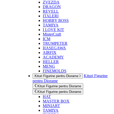
ZVEZDA
DRAGON
REVELL
ITALERI
HOBBY BOSS
TAMIYA
I LOVE KIT
MisterCraft
ICM
TRUMPETER
HASEGAWA
AIRFIX
ACADEMY
HELLER
MENG
FINEMOLDS
Kituri Figurine
Kituri Figurine pentru Diorame
pentru Diorame
Kituri Figurine pentru Diorame
Kituri Figurine pentru Diorame
HAT
MASTER BOX
MINIART
TAMIYA