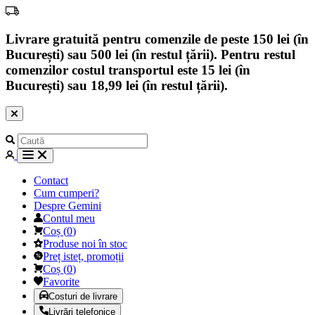
Livrare gratuită pentru comenzile de peste 150 lei (în
București) sau 500 lei (în restul țării). Pentru restul
comenzilor costul transportul este 15 lei (în
București) sau 18,99 lei (în restul țării).
Contact
Cum cumperi?
Despre Gemini
Contul meu
Coș
(
0
)
Produse noi în stoc
Preț isteț, promoții
Coș
(
0
)
Favorite
Costuri de livrare
Livrări telefonice