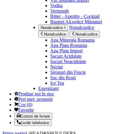
Vin Spumant Import
Vodka
Vermouth
Bitter - Aperitiv - Cocktail
Bauturi Alcoolice Miniaturi
Nonalcoolice
Nonalcoolice
Nonalcoolice
Nonalcoolice
Apa Minerala Romania
Apa Plata Romania
Apa Plata Import
Sucuri Acidulate
Sucuri Neacidulate
Nectar
Siropuri din Fructe
Suc din Rosii
Ice Tea
Energizant
Produse noi în stoc
Preț isteț, promoții
Coș
(
0
)
Favorite
Costuri de livrare
Livrări telefonice
Prima pagină
HEAD&SHOULDERS