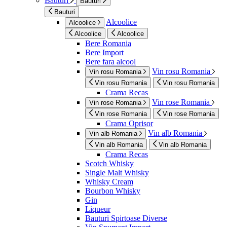
Bauturi
Bauturi
Bauturi
Alcoolice
Alcoolice
Alcoolice
Alcoolice
Bere Romania
Bere Import
Bere fara alcool
Vin rosu Romania
Vin rosu Romania
Vin rosu Romania
Vin rosu Romania
Crama Recas
Vin rose Romania
Vin rose Romania
Vin rose Romania
Vin rose Romania
Crama Oprisor
Vin alb Romania
Vin alb Romania
Vin alb Romania
Vin alb Romania
Crama Recas
Scotch Whisky
Single Malt Whisky
Whisky Cream
Bourbon Whisky
Gin
Liqueur
Bauturi Spirtoase Diverse