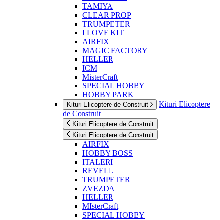
TAMIYA
CLEAR PROP
TRUMPETER
I LOVE KIT
AIRFIX
MAGIC FACTORY
HELLER
ICM
MisterCraft
SPECIAL HOBBY
HOBBY PARK
Kituri Elicoptere
Kituri Elicoptere de Construit
de Construit
Kituri Elicoptere de Construit
Kituri Elicoptere de Construit
AIRFIX
HOBBY BOSS
ITALERI
REVELL
TRUMPETER
ZVEZDA
HELLER
MIsterCraft
SPECIAL HOBBY