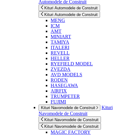
Automodele de Construit
Kituri Automodele de Construit
Kituri Automodele de Construit
MENG
ICM
AMT
MINIART
TAMIYA
ITALERI
REVELL
HELLER
RYEFIELD MODEL
ZVEZDA
AVD MODELS
RODEN
HASEGAWA
AIRFIX
TRUMPETER
FUJIMI
Kituri
Kituri Navomodele de Construit
Navomodele de Construit
Kituri Navomodele de Construit
Kituri Navomodele de Construit
MAGIC FACTORY