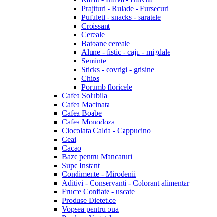
Prajituri - Rulade - Fursecuri
Pufuleti - snacks - saratele
Croissant
Cereale
Batoane cereale
Alune - fistic - caju - migdale
Seminte
Sticks - covrigi - grisine
Chips
Porumb floricele
Cafea Solubila
Cafea Macinata
Cafea Boabe
Cafea Monodoza
Ciocolata Calda - Cappucino
Ceai
Cacao
Baze pentru Mancaruri
Supe Instant
Condimente - Mirodenii
Aditivi - Conservanti - Colorant alimentar
Fructe Confiate - uscate
Produse Dietetice
Vopsea pentru oua