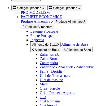
Categorii produse
Categorii produse
PRO MODELISM
PACHETE ECONOMICE
Produse Alimentare
Produse Alimentare
Produse Alimentare
Legume Proaspete
Fructe Proaspete
Inghetata
Alimente de Baza
Alimente de Baza
Alimente de Baza
Alimente de Baza
Zahar tos alb
Zahar Brun
Zahar pudra
Zahar plic - Zhar stick - Zahar cubic
Faina - Drojdie
Ulei de floarea soarelui
Ulei de masline
Malai
Orez - Fasole
Gris - Pesmet - Arpacas
Oua
Otet Romania
Otet import