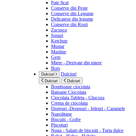
Pate ficat
Conserve din Peste
Conserve din Legume
Delicatese din legume
Conserve din Rosii
Zacusca
Sosuri
Ketchup
Mustar
Masline
Gem
Miere - Derivate din miere
Bors
Dulciuri
Dulciuri
Dulciuri
Dulciuri
Bomboane ciocolata
Batoane Ciocolata
Ciocolata Tableta - Glucoza
Crema de ciocolata
Drajeuri -Dropsuri - Jeleuri - Caramele
Napolitane
Biscuiti - Gofre
Piscoturi
Nuga - Salam de biscuiti - Turta dulce
Rahat - Halva - Halvita