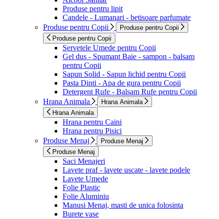
Produse pentru lipit
Candele - Lumanari - betisoare parfumate
Produse pentru Copii
Produse pentru Copii
Produse pentru Copii
Servetele Umede pentru Copii
Gel dus - Spumant Baie - sampon - balsam
pentru Copii
Sapun Solid - Sapun lichid pentru Copii
Pasta Dinti - Apa de gura pentru Copii
Detergent Rufe - Balsam Rufe pentru Copii
Hrana Animala
Hrana Animala
Hrana Animala
Hrana pentru Caini
Hrana pentru Pisici
Produse Menaj
Produse Menaj
Produse Menaj
Saci Menajeri
Lavete praf - lavete uscate - lavete podele
Lavete Umede
Folie Plastic
Folie Aluminiu
Manusi Menaj, masti de unica folosinta
Burete vase