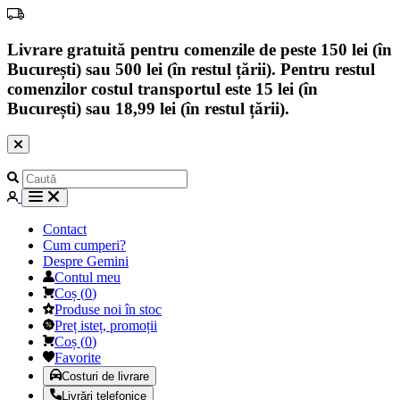
Livrare gratuită pentru comenzile de peste 150 lei (în
București) sau 500 lei (în restul țării). Pentru restul
comenzilor costul transportul este 15 lei (în
București) sau 18,99 lei (în restul țării).
Contact
Cum cumperi?
Despre Gemini
Contul meu
Coș
(
0
)
Produse noi în stoc
Preț isteț, promoții
Coș
(
0
)
Favorite
Costuri de livrare
Livrări telefonice