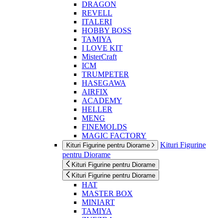
DRAGON
REVELL
ITALERI
HOBBY BOSS
TAMIYA
I LOVE KIT
MisterCraft
ICM
TRUMPETER
HASEGAWA
AIRFIX
ACADEMY
HELLER
MENG
FINEMOLDS
MAGIC FACTORY
Kituri Figurine
Kituri Figurine pentru Diorame
pentru Diorame
Kituri Figurine pentru Diorame
Kituri Figurine pentru Diorame
HAT
MASTER BOX
MINIART
TAMIYA