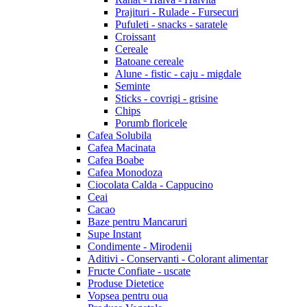
Prajituri - Rulade - Fursecuri
Pufuleti - snacks - saratele
Croissant
Cereale
Batoane cereale
Alune - fistic - caju - migdale
Seminte
Sticks - covrigi - grisine
Chips
Porumb floricele
Cafea Solubila
Cafea Macinata
Cafea Boabe
Cafea Monodoza
Ciocolata Calda - Cappucino
Ceai
Cacao
Baze pentru Mancaruri
Supe Instant
Condimente - Mirodenii
Aditivi - Conservanti - Colorant alimentar
Fructe Confiate - uscate
Produse Dietetice
Vopsea pentru oua