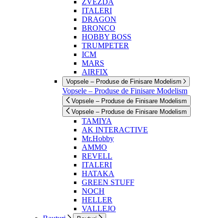
ZVEZDA
ITALERI
DRAGON
BRONCO
HOBBY BOSS
TRUMPETER
ICM
MARS
AIRFIX
Vopsele – Produse de Finisare Modelism
Vopsele – Produse de Finisare Modelism
Vopsele – Produse de Finisare Modelism
Vopsele – Produse de Finisare Modelism
TAMIYA
AK INTERACTIVE
Mr.Hobby
AMMO
REVELL
ITALERI
HATAKA
GREEN STUFF
NOCH
HELLER
VALLEJO