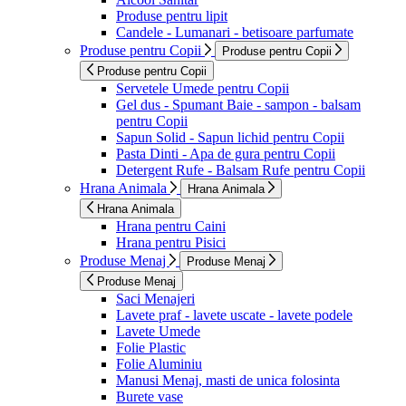
Produse pentru lipit
Candele - Lumanari - betisoare parfumate
Produse pentru Copii
Produse pentru Copii
Produse pentru Copii
Servetele Umede pentru Copii
Gel dus - Spumant Baie - sampon - balsam
pentru Copii
Sapun Solid - Sapun lichid pentru Copii
Pasta Dinti - Apa de gura pentru Copii
Detergent Rufe - Balsam Rufe pentru Copii
Hrana Animala
Hrana Animala
Hrana Animala
Hrana pentru Caini
Hrana pentru Pisici
Produse Menaj
Produse Menaj
Produse Menaj
Saci Menajeri
Lavete praf - lavete uscate - lavete podele
Lavete Umede
Folie Plastic
Folie Aluminiu
Manusi Menaj, masti de unica folosinta
Burete vase