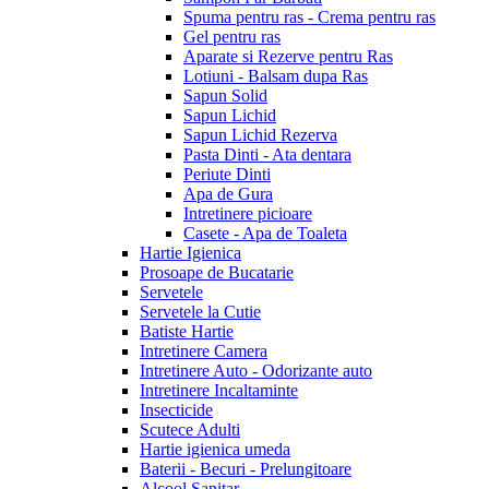
Spuma pentru ras - Crema pentru ras
Gel pentru ras
Aparate si Rezerve pentru Ras
Lotiuni - Balsam dupa Ras
Sapun Solid
Sapun Lichid
Sapun Lichid Rezerva
Pasta Dinti - Ata dentara
Periute Dinti
Apa de Gura
Intretinere picioare
Casete - Apa de Toaleta
Hartie Igienica
Prosoape de Bucatarie
Servetele
Servetele la Cutie
Batiste Hartie
Intretinere Camera
Intretinere Auto - Odorizante auto
Intretinere Incaltaminte
Insecticide
Scutece Adulti
Hartie igienica umeda
Baterii - Becuri - Prelungitoare
Alcool Sanitar