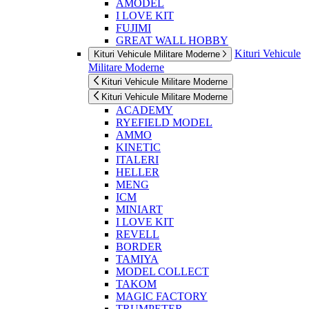
AMODEL
I LOVE KIT
FUJIMI
GREAT WALL HOBBY
Kituri Vehicule
Kituri Vehicule Militare Moderne
Militare Moderne
Kituri Vehicule Militare Moderne
Kituri Vehicule Militare Moderne
ACADEMY
RYEFIELD MODEL
AMMO
KINETIC
ITALERI
HELLER
MENG
ICM
MINIART
I LOVE KIT
REVELL
BORDER
TAMIYA
MODEL COLLECT
TAKOM
MAGIC FACTORY
TRUMPETER