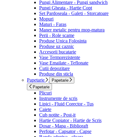
Pungi Alimentare - Pungi sandwich
Pungi Gheata - Hartie Copt
Set Pardoseala - Galeti - Storcatoare
Mopuri
Maturi - Faras
Maner metalic pentru mop-matura
Perii - Role scame
Produse Unica Folosinta
Produse uz caznic
Accesorii bucatarie
Vase Termorezistente
Vase Emailate - Teflonate
Cutii depozitare
Produse din sticla
Papetarie
Papetarie
Papetarie
Plicuri
Instrumente de scris
Lipici - Fluid Corector - Tus
Caiete
Cub notite - Post-it
Hartie Copiator - Hartie de Scris
Dosar - Mapa - Biblioraft
Perfotar - Capsator - Capse
Banda adeziva - sfoara