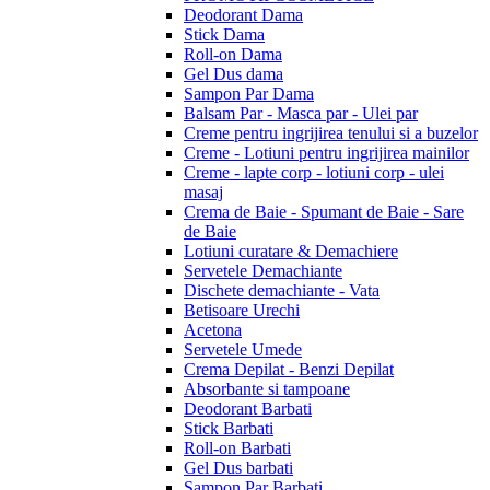
Deodorant Dama
Stick Dama
Roll-on Dama
Gel Dus dama
Sampon Par Dama
Balsam Par - Masca par - Ulei par
Creme pentru ingrijirea tenului si a buzelor
Creme - Lotiuni pentru ingrijirea mainilor
Creme - lapte corp - lotiuni corp - ulei
masaj
Crema de Baie - Spumant de Baie - Sare
de Baie
Lotiuni curatare & Demachiere
Servetele Demachiante
Dischete demachiante - Vata
Betisoare Urechi
Acetona
Servetele Umede
Crema Depilat - Benzi Depilat
Absorbante si tampoane
Deodorant Barbati
Stick Barbati
Roll-on Barbati
Gel Dus barbati
Sampon Par Barbati