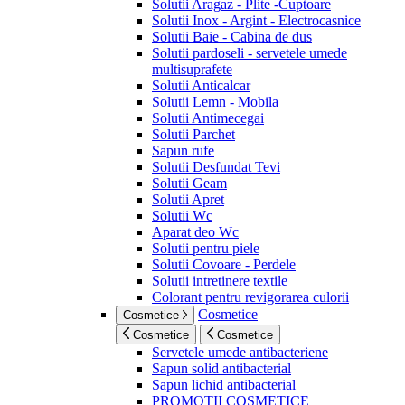
Solutii Aragaz - Plite -Cuptoare
Solutii Inox - Argint - Electrocasnice
Solutii Baie - Cabina de dus
Solutii pardoseli - servetele umede
multisuprafete
Solutii Anticalcar
Solutii Lemn - Mobila
Solutii Antimecegai
Solutii Parchet
Sapun rufe
Solutii Desfundat Tevi
Solutii Geam
Solutii Apret
Solutii Wc
Aparat deo Wc
Solutii pentru piele
Solutii Covoare - Perdele
Solutii intretinere textile
Colorant pentru revigorarea culorii
Cosmetice
Cosmetice
Cosmetice
Cosmetice
Servetele umede antibacteriene
Sapun solid antibacterial
Sapun lichid antibacterial
PROMOTII COSMETICE