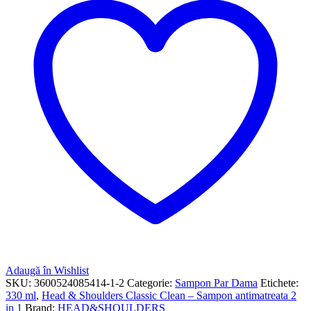
Adaugă în Wishlist
SKU:
3600524085414-1-2
Categorie:
Sampon Par Dama
Etichete:
330 ml
,
Head & Shoulders Classic Clean – Sampon antimatreata 2
in 1
Brand:
HEAD&SHOULDERS