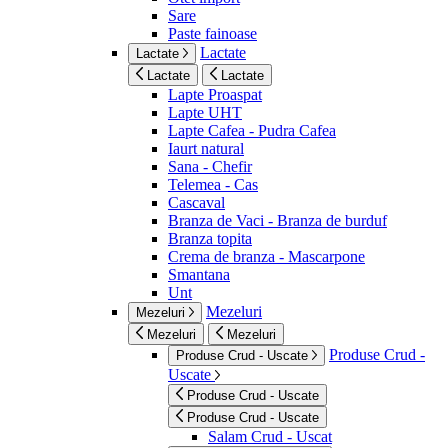
Sare
Paste fainoase
Lactate
Lactate
Lactate
Lactate
Lapte Proaspat
Lapte UHT
Lapte Cafea - Pudra Cafea
Iaurt natural
Sana - Chefir
Telemea - Cas
Cascaval
Branza de Vaci - Branza de burduf
Branza topita
Crema de branza - Mascarpone
Smantana
Unt
Mezeluri
Mezeluri
Mezeluri
Mezeluri
Produse Crud -
Produse Crud - Uscate
Uscate
Produse Crud - Uscate
Produse Crud - Uscate
Salam Crud - Uscat