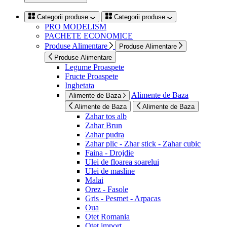
Categorii produse
Categorii produse
PRO MODELISM
PACHETE ECONOMICE
Produse Alimentare
Produse Alimentare
Produse Alimentare
Legume Proaspete
Fructe Proaspete
Inghetata
Alimente de Baza
Alimente de Baza
Alimente de Baza
Alimente de Baza
Zahar tos alb
Zahar Brun
Zahar pudra
Zahar plic - Zhar stick - Zahar cubic
Faina - Drojdie
Ulei de floarea soarelui
Ulei de masline
Malai
Orez - Fasole
Gris - Pesmet - Arpacas
Oua
Otet Romania
Otet import