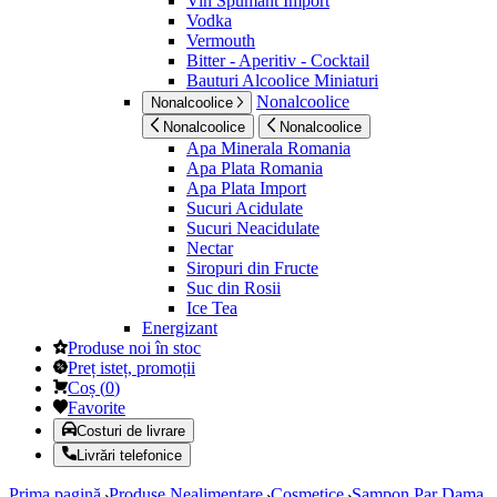
Vin Spumant Import
Vodka
Vermouth
Bitter - Aperitiv - Cocktail
Bauturi Alcoolice Miniaturi
Nonalcoolice
Nonalcoolice
Nonalcoolice
Nonalcoolice
Apa Minerala Romania
Apa Plata Romania
Apa Plata Import
Sucuri Acidulate
Sucuri Neacidulate
Nectar
Siropuri din Fructe
Suc din Rosii
Ice Tea
Energizant
Produse noi în stoc
Preț isteț, promoții
Coș
(
0
)
Favorite
Costuri de livrare
Livrări telefonice
Prima pagină
Produse Nealimentare
Cosmetice
Sampon Par Dama