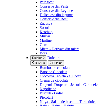
Pate ficat
Conserve din Peste
Conserve din Legume
Delicatese din legume
Conserve din Rosii
Zacusca
Sosuri
Ketchup
Mustar
Masline
Gem
Miere - Derivate din miere
Bors
Dulciuri
Dulciuri
Dulciuri
Dulciuri
Bomboane ciocolata
Batoane Ciocolata
Ciocolata Tableta - Glucoza
Crema de ciocolata
Drajeuri -Dropsuri - Jeleuri - Caramele
Napolitane
Biscuiti - Gofre
Piscoturi
Nuga - Salam de biscuiti - Turta dulce
Rahat - Halva - Halvita