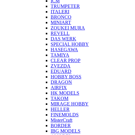
ICM
TRUMPETER
ITALERI
BRONCO
MINIART
ZOUKEI MURA
REVELL
DAS WERK
SPECIAL HOBBY
HASEGAWA
TAMIYA
CLEAR PROP
ZVEZDA
EDUARD
HOBBY BOSS
DRAGON
AIRFIX
HK MODELS
TAKOM
MIRAGE HOBBY
HELLER
FINEMOLDS
MisterCraft
BORDER
IBG MODELS