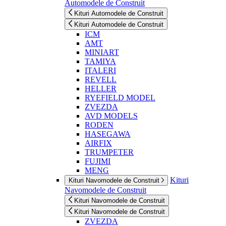
Automodele de Construit
Kituri Automodele de Construit
Kituri Automodele de Construit
ICM
AMT
MINIART
TAMIYA
ITALERI
REVELL
HELLER
RYEFIELD MODEL
ZVEZDA
AVD MODELS
RODEN
HASEGAWA
AIRFIX
TRUMPETER
FUJIMI
MENG
Kituri
Kituri Navomodele de Construit
Navomodele de Construit
Kituri Navomodele de Construit
Kituri Navomodele de Construit
ZVEZDA