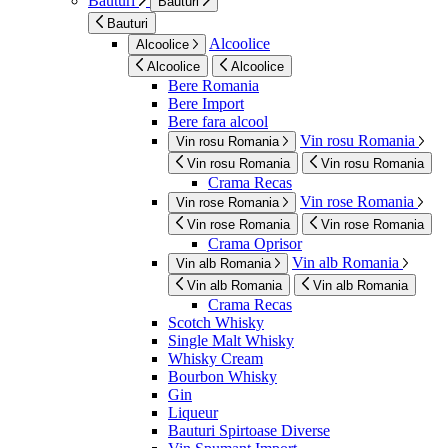
Bauturi
Bauturi
Bauturi
Alcoolice
Alcoolice
Alcoolice
Alcoolice
Bere Romania
Bere Import
Bere fara alcool
Vin rosu Romania
Vin rosu Romania
Vin rosu Romania
Vin rosu Romania
Crama Recas
Vin rose Romania
Vin rose Romania
Vin rose Romania
Vin rose Romania
Crama Oprisor
Vin alb Romania
Vin alb Romania
Vin alb Romania
Vin alb Romania
Crama Recas
Scotch Whisky
Single Malt Whisky
Whisky Cream
Bourbon Whisky
Gin
Liqueur
Bauturi Spirtoase Diverse