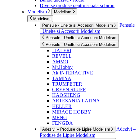
Diverse produse pentru scoala si birou
Modelism
Modelism
Modelism
Pensule
Pensule - Unelte si Accesorii Modelism
- Unelte si Accesorii Modelism
Pensule - Unelte si Accesorii Modelism
Pensule - Unelte si Accesorii Modelism
ITALERI
REVELL
AMMO
Mr.Hobby
Ak INTERACTIVE
TAMIYA
TRUMPETER
GREEN STUFF
HAOSHENG
ARTESANIA LATINA
HELLER
MIRAGE HOBBY
MENG
FENGDA
Adezivi –
Adezivi – Produse de Lipire Modelism
Produse de Lipire Modelism