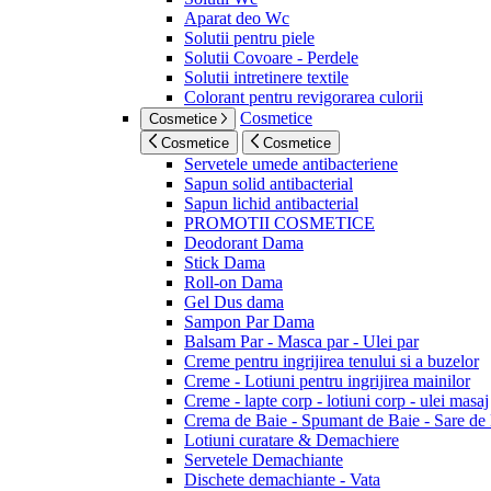
Aparat deo Wc
Solutii pentru piele
Solutii Covoare - Perdele
Solutii intretinere textile
Colorant pentru revigorarea culorii
Cosmetice
Cosmetice
Cosmetice
Cosmetice
Servetele umede antibacteriene
Sapun solid antibacterial
Sapun lichid antibacterial
PROMOTII COSMETICE
Deodorant Dama
Stick Dama
Roll-on Dama
Gel Dus dama
Sampon Par Dama
Balsam Par - Masca par - Ulei par
Creme pentru ingrijirea tenului si a buzelor
Creme - Lotiuni pentru ingrijirea mainilor
Creme - lapte corp - lotiuni corp - ulei masaj
Crema de Baie - Spumant de Baie - Sare de
Lotiuni curatare & Demachiere
Servetele Demachiante
Dischete demachiante - Vata