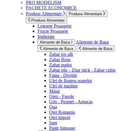
PRO MODELISM
PACHETE ECONOMICE
Produse Alimentare
Produse Alimentare
Produse Alimentare
Legume Proaspete
Fructe Proaspete
Inghetata
Alimente de Baza
Alimente de Baza
Alimente de Baza
Alimente de Baza
Zahar tos alb
Zahar Brun
Zahar pudra
Zahar plic - Zhar stick - Zahar cubic
Faina - Drojdie
Ulei de floarea soarelui
Ulei de masline
Malai
Orez - Fasole
Gris - Pesmet - Arpacas
Oua
Otet Romania
Otet import
Sare
Paste fainoase