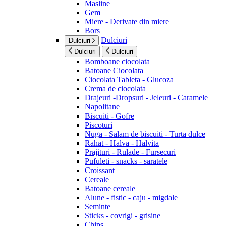
Masline
Gem
Miere - Derivate din miere
Bors
Dulciuri
Dulciuri
Dulciuri
Dulciuri
Bomboane ciocolata
Batoane Ciocolata
Ciocolata Tableta - Glucoza
Crema de ciocolata
Drajeuri -Dropsuri - Jeleuri - Caramele
Napolitane
Biscuiti - Gofre
Piscoturi
Nuga - Salam de biscuiti - Turta dulce
Rahat - Halva - Halvita
Prajituri - Rulade - Fursecuri
Pufuleti - snacks - saratele
Croissant
Cereale
Batoane cereale
Alune - fistic - caju - migdale
Seminte
Sticks - covrigi - grisine
Chips