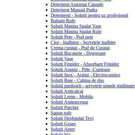
Detergent Automat Capsule
Detergent Manual Pudra
Detergenti - Solutii pentru uz profesional
Balsam Rufe
Solutii Masina Spalat Vase
Solutii Masina Spalat Rufe
Solutii Pete - Praf pete
Clor - Inalbitor - Servetele inalbire
Crema curatat - Praf de Curatat
Solutii Bucatarie - Degresant
Solutii Vase
Solutii Frigider - Absorbant Frigider
Solutii Aragaz - Plite -Cuptoare
Solutii Inox - Argint - Electrocasnice
Solutii Baie - Cabina de dus
Solutii pardoseli - servetele umede multisupr
Solutii Anticalcar
Solutii Lemn - Mobila
Solutii Antimecegai
Solutii Parchet
Sapun rufe
Solutii Desfundat Tevi
Solutii Geam
Solutii Apret
Solutii Wc