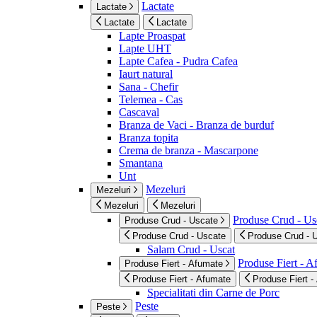
Lactate
Lactate
Lactate
Lactate
Lapte Proaspat
Lapte UHT
Lapte Cafea - Pudra Cafea
Iaurt natural
Sana - Chefir
Telemea - Cas
Cascaval
Branza de Vaci - Branza de burduf
Branza topita
Crema de branza - Mascarpone
Smantana
Unt
Mezeluri
Mezeluri
Mezeluri
Mezeluri
Produse Crud - Us
Produse Crud - Uscate
Produse Crud - Uscate
Produse Crud - 
Salam Crud - Uscat
Produse Fiert - 
Produse Fiert - Afumate
Produse Fiert - Afumate
Produse Fiert -
Specialitati din Carne de Porc
Peste
Peste