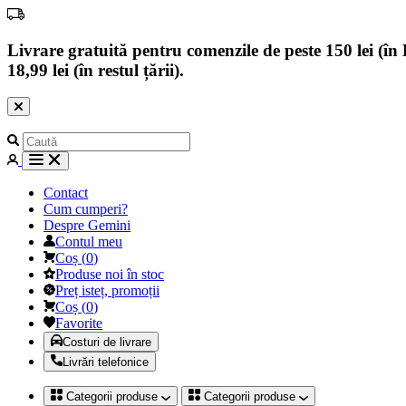
Livrare gratuită pentru comenzile de peste 150 lei (în B
18,99 lei (în restul țării).
Contact
Cum cumperi?
Despre Gemini
Contul meu
Coș
(
0
)
Produse noi în stoc
Preț isteț, promoții
Coș
(
0
)
Favorite
Costuri de livrare
Livrări telefonice
Categorii produse
Categorii produse