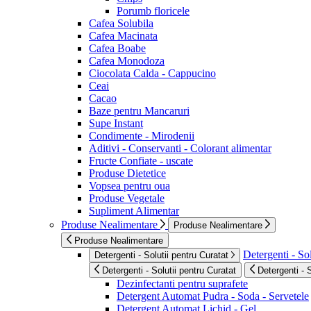
Porumb floricele
Cafea Solubila
Cafea Macinata
Cafea Boabe
Cafea Monodoza
Ciocolata Calda - Cappucino
Ceai
Cacao
Baze pentru Mancaruri
Supe Instant
Condimente - Mirodenii
Aditivi - Conservanti - Colorant alimentar
Fructe Confiate - uscate
Produse Dietetice
Vopsea pentru oua
Produse Vegetale
Supliment Alimentar
Produse Nealimentare
Produse Nealimentare
Produse Nealimentare
Detergenti - Sol
Detergenti - Solutii pentru Curatat
Detergenti - Solutii pentru Curatat
Detergenti - 
Dezinfectanti pentru suprafete
Detergent Automat Pudra - Soda - Servetele
Detergent Automat Lichid - Gel