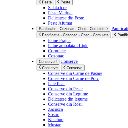
Peste
Peste
Salata icre
Peste Marinat
Delicatese din Peste
Peste Afumat
Panificat
Panificatie - Cozonac - Chec - Cornulete
Panificatie - Cozonac - Chec - Cornulete
Panifi
Paine Prajita
Paine ambalata - Lipie
Cornulete
Cozonac
Conserve
Conserve
Conserve
Conserve
Conserve din Carne de Pasare
Conserve din Carne de Porc
Pate ficat
Conserve din Peste
Conserve din Legume
Delicatese din legume
Conserve din Rosii
Zacusca
Sosuri
Ketchup
Mustar