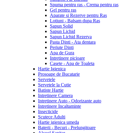
Spuma pentru ras - Crema pentru ras
Gel pentru ras
Aparate si Rezerve pentru Ras
Lotiuni - Balsam dupa Ras
Sapun Solid
Sapun Lichid
Sapun Lichid Rezerva
Pasta Dinti - Ata dentara
Periute Dinti
Apa de Gura
Intretinere picioare
Casete - Apa de Toaleta
Hartie Igienica
Prosoape de Bucatarie
Servetele
Servetele la Cutie
Batiste Hartie
Intretinere Camera
Intretinere Auto - Odorizante auto
Intretinere Incaltaminte
Insecticide
Scutece Adulti
Hartie igienica umeda
Baterii - Becuri - Prelungitoare
Alcool Sanitar