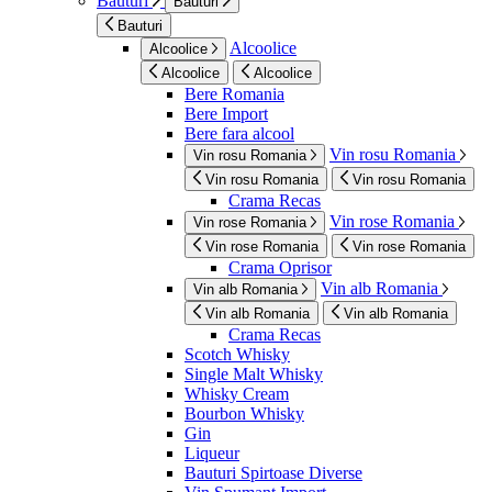
Bauturi
Bauturi
Bauturi
Alcoolice
Alcoolice
Alcoolice
Alcoolice
Bere Romania
Bere Import
Bere fara alcool
Vin rosu Romania
Vin rosu Romania
Vin rosu Romania
Vin rosu Romania
Crama Recas
Vin rose Romania
Vin rose Romania
Vin rose Romania
Vin rose Romania
Crama Oprisor
Vin alb Romania
Vin alb Romania
Vin alb Romania
Vin alb Romania
Crama Recas
Scotch Whisky
Single Malt Whisky
Whisky Cream
Bourbon Whisky
Gin
Liqueur
Bauturi Spirtoase Diverse