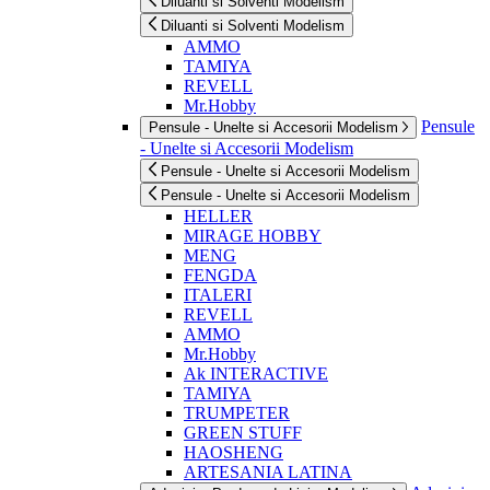
Diluanti si Solventi Modelism
Diluanti si Solventi Modelism
AMMO
TAMIYA
REVELL
Mr.Hobby
Pensule
Pensule - Unelte si Accesorii Modelism
- Unelte si Accesorii Modelism
Pensule - Unelte si Accesorii Modelism
Pensule - Unelte si Accesorii Modelism
HELLER
MIRAGE HOBBY
MENG
FENGDA
ITALERI
REVELL
AMMO
Mr.Hobby
Ak INTERACTIVE
TAMIYA
TRUMPETER
GREEN STUFF
HAOSHENG
ARTESANIA LATINA