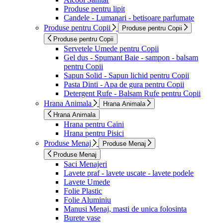
Produse pentru lipit
Candele - Lumanari - betisoare parfumate
Produse pentru Copii
Produse pentru Copii
Produse pentru Copii
Servetele Umede pentru Copii
Gel dus - Spumant Baie - sampon - balsam
pentru Copii
Sapun Solid - Sapun lichid pentru Copii
Pasta Dinti - Apa de gura pentru Copii
Detergent Rufe - Balsam Rufe pentru Copii
Hrana Animala
Hrana Animala
Hrana Animala
Hrana pentru Caini
Hrana pentru Pisici
Produse Menaj
Produse Menaj
Produse Menaj
Saci Menajeri
Lavete praf - lavete uscate - lavete podele
Lavete Umede
Folie Plastic
Folie Aluminiu
Manusi Menaj, masti de unica folosinta
Burete vase