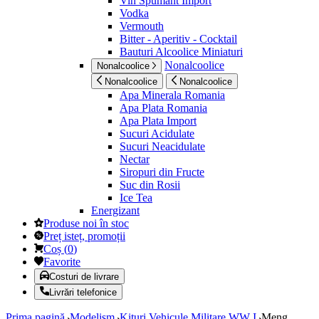
Vin Spumant Import
Vodka
Vermouth
Bitter - Aperitiv - Cocktail
Bauturi Alcoolice Miniaturi
Nonalcoolice
Nonalcoolice
Nonalcoolice
Nonalcoolice
Apa Minerala Romania
Apa Plata Romania
Apa Plata Import
Sucuri Acidulate
Sucuri Neacidulate
Nectar
Siropuri din Fructe
Suc din Rosii
Ice Tea
Energizant
Produse noi în stoc
Preț isteț, promoții
Coș
(
0
)
Favorite
Costuri de livrare
Livrări telefonice
Prima pagină
Modelism
Kituri Vehicule Militare WW I
Meng