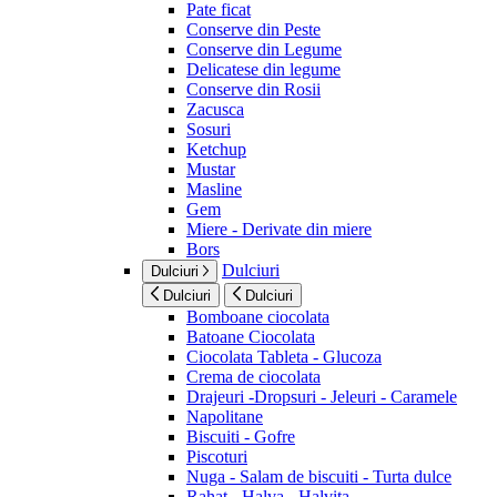
Pate ficat
Conserve din Peste
Conserve din Legume
Delicatese din legume
Conserve din Rosii
Zacusca
Sosuri
Ketchup
Mustar
Masline
Gem
Miere - Derivate din miere
Bors
Dulciuri
Dulciuri
Dulciuri
Dulciuri
Bomboane ciocolata
Batoane Ciocolata
Ciocolata Tableta - Glucoza
Crema de ciocolata
Drajeuri -Dropsuri - Jeleuri - Caramele
Napolitane
Biscuiti - Gofre
Piscoturi
Nuga - Salam de biscuiti - Turta dulce
Rahat - Halva - Halvita