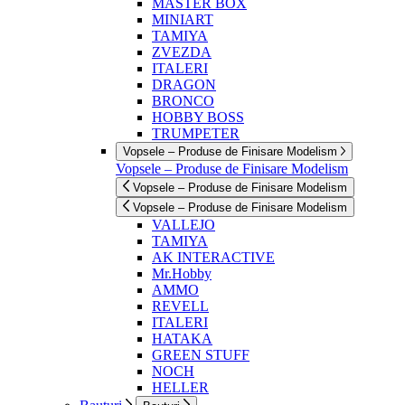
MASTER BOX
MINIART
TAMIYA
ZVEZDA
ITALERI
DRAGON
BRONCO
HOBBY BOSS
TRUMPETER
Vopsele – Produse de Finisare Modelism
Vopsele – Produse de Finisare Modelism
Vopsele – Produse de Finisare Modelism
Vopsele – Produse de Finisare Modelism
VALLEJO
TAMIYA
AK INTERACTIVE
Mr.Hobby
AMMO
REVELL
ITALERI
HATAKA
GREEN STUFF
NOCH
HELLER