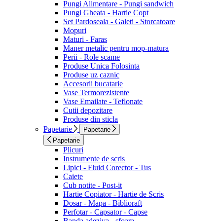
Pungi Alimentare - Pungi sandwich
Pungi Gheata - Hartie Copt
Set Pardoseala - Galeti - Storcatoare
Mopuri
Maturi - Faras
Maner metalic pentru mop-matura
Perii - Role scame
Produse Unica Folosinta
Produse uz caznic
Accesorii bucatarie
Vase Termorezistente
Vase Emailate - Teflonate
Cutii depozitare
Produse din sticla
Papetarie
Papetarie
Papetarie
Plicuri
Instrumente de scris
Lipici - Fluid Corector - Tus
Caiete
Cub notite - Post-it
Hartie Copiator - Hartie de Scris
Dosar - Mapa - Biblioraft
Perfotar - Capsator - Capse
Banda adeziva - sfoara