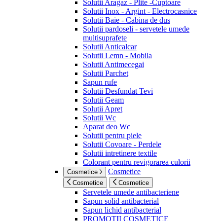
Solutii Aragaz - Plite -Cuptoare
Solutii Inox - Argint - Electrocasnice
Solutii Baie - Cabina de dus
Solutii pardoseli - servetele umede
multisuprafete
Solutii Anticalcar
Solutii Lemn - Mobila
Solutii Antimecegai
Solutii Parchet
Sapun rufe
Solutii Desfundat Tevi
Solutii Geam
Solutii Apret
Solutii Wc
Aparat deo Wc
Solutii pentru piele
Solutii Covoare - Perdele
Solutii intretinere textile
Colorant pentru revigorarea culorii
Cosmetice
Cosmetice
Cosmetice
Cosmetice
Servetele umede antibacteriene
Sapun solid antibacterial
Sapun lichid antibacterial
PROMOTII COSMETICE