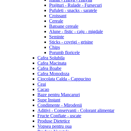
Prajituri - Rulade - Fursecuri
Pufuleti - snacks - saratele
Croissant
Cereale
Batoane cereale
Alune - fistic - caju - migdale
Seminte
Sticks - covrigi - grisine
Chips
Porumb floricele
Cafea Solubila
Cafea Macinata
Cafea Boabe
Cafea Monodoza
Ciocolata Calda - Cappucino
Ceai
Cacao
Baze pentru Mancaruri
Supe Instant
Condimente - Mirodenii
Aditivi - Conservanti - Colorant alimentar
Fructe Confiate - uscate
Produse Dietetice
Vopsea pentru oua