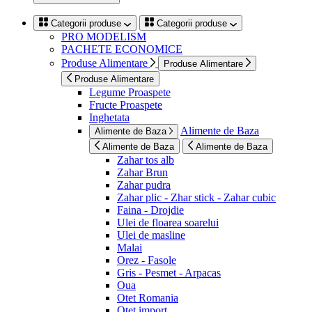
Categorii produse
Categorii produse
PRO MODELISM
PACHETE ECONOMICE
Produse Alimentare
Produse Alimentare
Produse Alimentare
Legume Proaspete
Fructe Proaspete
Inghetata
Alimente de Baza
Alimente de Baza
Alimente de Baza
Alimente de Baza
Zahar tos alb
Zahar Brun
Zahar pudra
Zahar plic - Zhar stick - Zahar cubic
Faina - Drojdie
Ulei de floarea soarelui
Ulei de masline
Malai
Orez - Fasole
Gris - Pesmet - Arpacas
Oua
Otet Romania
Otet import