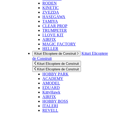
RODEN
KINETIC
ZVEZDA
HASEGAWA
TAMIYA
CLEAR PROP
TRUMPETER
I LOVE KIT
AIRFIX
MAGIC FACTORY
HELLER
Kituri Elicoptere
Kituri Elicoptere de Construit
de Construit
Kituri Elicoptere de Construit
Kituri Elicoptere de Construit
HOBBY PARK
ACADEMY
AMODEL
EDUARD
KittyHawk
AIRFIX
HOBBY BOSS
ITALERI
REVELL