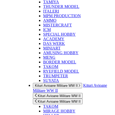
TAMIYA
THUNDER MODEL
ITALERI
MPM PRODUCTION
AMMO
MISTERCRAFT
ICM
SPECIAL HOBBY
ACADEMY
DAS WERK
MINIART
AMUSING HOBBY
MENG
BORDER MODEL
TAKOM
RYEFIELD MODEL
TRUMPETER
SUYATA
Kituri Avioane
Kituri Avioane Militare WW II
Militare WW II
Kituri Avioane Militare WW II
Kituri Avioane Militare WW II
TAKOM
MIRAGE HOBBY