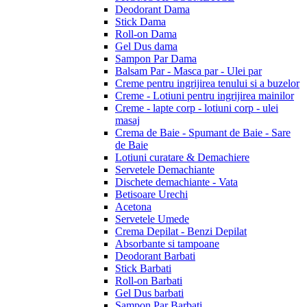
Deodorant Dama
Stick Dama
Roll-on Dama
Gel Dus dama
Sampon Par Dama
Balsam Par - Masca par - Ulei par
Creme pentru ingrijirea tenului si a buzelor
Creme - Lotiuni pentru ingrijirea mainilor
Creme - lapte corp - lotiuni corp - ulei
masaj
Crema de Baie - Spumant de Baie - Sare
de Baie
Lotiuni curatare & Demachiere
Servetele Demachiante
Dischete demachiante - Vata
Betisoare Urechi
Acetona
Servetele Umede
Crema Depilat - Benzi Depilat
Absorbante si tampoane
Deodorant Barbati
Stick Barbati
Roll-on Barbati
Gel Dus barbati
Sampon Par Barbati