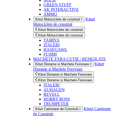
NOCH
GREEN STUFF
AK INTERACTIVE
AMMO
Kituri
Kituri Motociclete de construit
Motociclete de construit
Kituri Motociclete de construit
Kituri Motociclete de construit
TAMIYA
ITALERI
HASEGAWA
FUJIMI
MACHETE FARA CUTIE / RESIGILATE
Kituri
Kituri Diorame si Machete Feroviare
Diorame si Machete Feroviare
Kituri Diorame si Machete Feroviare
Kituri Diorame si Machete Feroviare
ITALERI
AUHAGEN
REVELL
HOBBY BOSS
TRUMPETER
Kituri Camioane
Kituri Camioane de Construit
de Construit