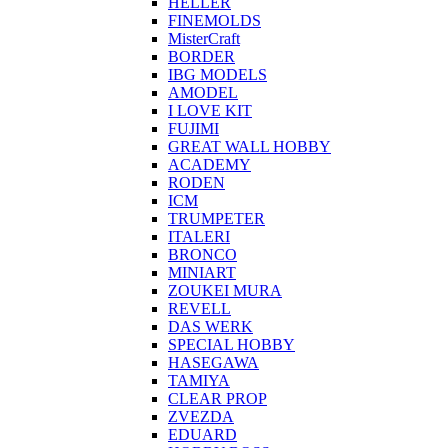
HELLER
FINEMOLDS
MisterCraft
BORDER
IBG MODELS
AMODEL
I LOVE KIT
FUJIMI
GREAT WALL HOBBY
ACADEMY
RODEN
ICM
TRUMPETER
ITALERI
BRONCO
MINIART
ZOUKEI MURA
REVELL
DAS WERK
SPECIAL HOBBY
HASEGAWA
TAMIYA
CLEAR PROP
ZVEZDA
EDUARD