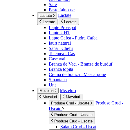
Sare
Paste fainoase
Lactate
Lactate
Lactate
Lactate
Lapte Proaspat
Lapte UHT
Lapte Cafea - Pudra Cafea
Iaurt natural
Sana - Chefir
Telemea - Cas
Cascaval
Branza de Vaci - Branza de burduf
Branza topita
Crema de branza - Mascarpone
Smantana
Unt
Mezeluri
Mezeluri
Mezeluri
Mezeluri
Produse Crud -
Produse Crud - Uscate
Uscate
Produse Crud - Uscate
Produse Crud - Uscate
Salam Crud - Uscat