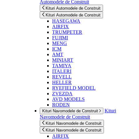
Automodele de Construit
Kituri Automodele de Construit
Kituri Automodele de Construit
HASEGAWA
AIRFIX
TRUMPETER
FUJIMI
MENG
ICM
AMT
MINIART
TAMIYA
ITALERI
REVELL
HELLER
RYEFIELD MODEL
ZVEZDA
AVD MODELS
RODEN
Kituri
Kituri Navomodele de Construit
Navomodele de Construit
Kituri Navomodele de Construit
Kituri Navomodele de Construit
AIRFIX