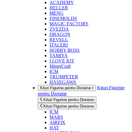
ACADEMY
HELLER
MENG
FINEMOLDS
MAGIC FACTORY
ZVEZDA
DRAGON
REVELL
ITALERI
HOBBY BOSS
TAMIYA
I LOVE KIT
MisterCraft
ICM
TRUMPETER
HASEGAWA
Kituri Figurine
Kituri Figurine pentru Diorame
pentru Diorame
Kituri Figurine pentru Diorame
Kituri Figurine pentru Diorame
ICM
MARS
AIRFIX
HAT