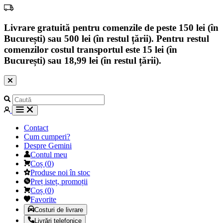
Livrare gratuită pentru comenzile de peste 150 lei (în
București) sau 500 lei (în restul țării). Pentru restul
comenzilor costul transportul este 15 lei (în
București) sau 18,99 lei (în restul țării).
Contact
Cum cumperi?
Despre Gemini
Contul meu
Coș
(
0
)
Produse noi în stoc
Preț isteț, promoții
Coș
(
0
)
Favorite
Costuri de livrare
Livrări telefonice