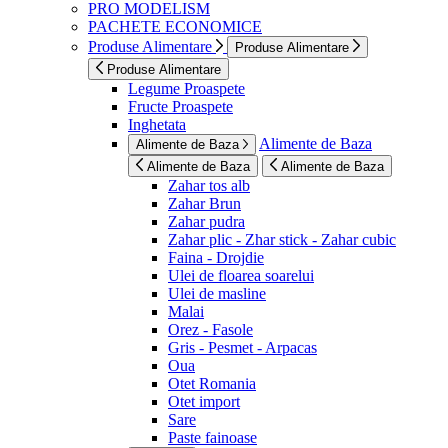
PRO MODELISM
PACHETE ECONOMICE
Produse Alimentare
Produse Alimentare
Produse Alimentare
Legume Proaspete
Fructe Proaspete
Inghetata
Alimente de Baza
Alimente de Baza
Alimente de Baza
Alimente de Baza
Zahar tos alb
Zahar Brun
Zahar pudra
Zahar plic - Zhar stick - Zahar cubic
Faina - Drojdie
Ulei de floarea soarelui
Ulei de masline
Malai
Orez - Fasole
Gris - Pesmet - Arpacas
Oua
Otet Romania
Otet import
Sare
Paste fainoase