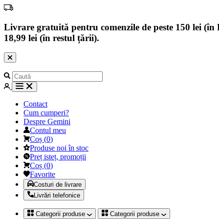
Livrare gratuită pentru comenzile de peste 150 lei (în B
18,99 lei (în restul țării).
Contact
Cum cumperi?
Despre Gemini
Contul meu
Coș
(
0
)
Produse noi în stoc
Preț isteț, promoții
Coș
(
0
)
Favorite
Costuri de livrare
Livrări telefonice
Categorii produse
Categorii produse