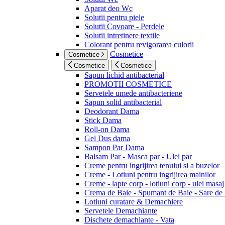
Aparat deo Wc
Solutii pentru piele
Solutii Covoare - Perdele
Solutii intretinere textile
Colorant pentru revigorarea culorii
Cosmetice
Cosmetice
Cosmetice
Cosmetice
Sapun lichid antibacterial
PROMOTII COSMETICE
Servetele umede antibacteriene
Sapun solid antibacterial
Deodorant Dama
Stick Dama
Roll-on Dama
Gel Dus dama
Sampon Par Dama
Balsam Par - Masca par - Ulei par
Creme pentru ingrijirea tenului si a buzelor
Creme - Lotiuni pentru ingrijirea mainilor
Creme - lapte corp - lotiuni corp - ulei masaj
Crema de Baie - Spumant de Baie - Sare de
Lotiuni curatare & Demachiere
Servetele Demachiante
Dischete demachiante - Vata