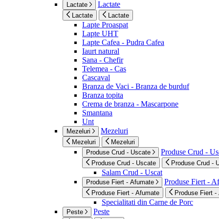
Lactate
Lactate
Lactate
Lactate
Lapte Proaspat
Lapte UHT
Lapte Cafea - Pudra Cafea
Iaurt natural
Sana - Chefir
Telemea - Cas
Cascaval
Branza de Vaci - Branza de burduf
Branza topita
Crema de branza - Mascarpone
Smantana
Unt
Mezeluri
Mezeluri
Mezeluri
Mezeluri
Produse Crud - Us
Produse Crud - Uscate
Produse Crud - Uscate
Produse Crud - 
Salam Crud - Uscat
Produse Fiert - 
Produse Fiert - Afumate
Produse Fiert - Afumate
Produse Fiert -
Specialitati din Carne de Porc
Peste
Peste