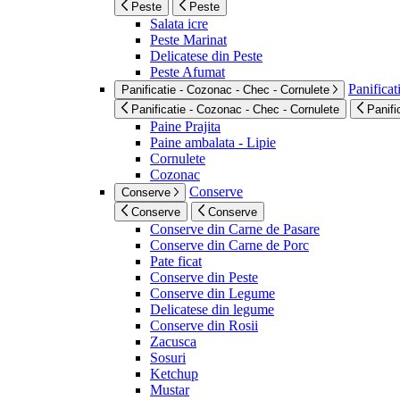
Peste
Peste
Salata icre
Peste Marinat
Delicatese din Peste
Peste Afumat
Panificat
Panificatie - Cozonac - Chec - Cornulete
Panificatie - Cozonac - Chec - Cornulete
Panifi
Paine Prajita
Paine ambalata - Lipie
Cornulete
Cozonac
Conserve
Conserve
Conserve
Conserve
Conserve din Carne de Pasare
Conserve din Carne de Porc
Pate ficat
Conserve din Peste
Conserve din Legume
Delicatese din legume
Conserve din Rosii
Zacusca
Sosuri
Ketchup
Mustar