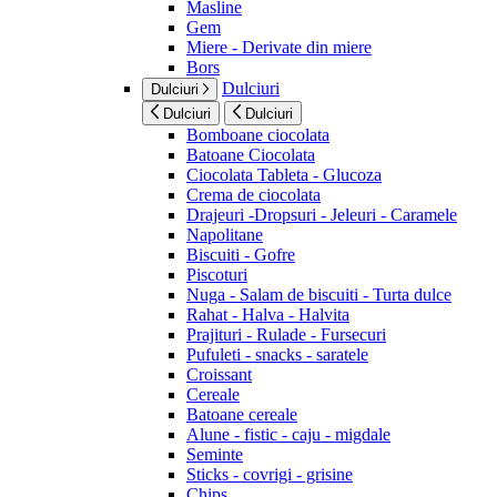
Masline
Gem
Miere - Derivate din miere
Bors
Dulciuri
Dulciuri
Dulciuri
Dulciuri
Bomboane ciocolata
Batoane Ciocolata
Ciocolata Tableta - Glucoza
Crema de ciocolata
Drajeuri -Dropsuri - Jeleuri - Caramele
Napolitane
Biscuiti - Gofre
Piscoturi
Nuga - Salam de biscuiti - Turta dulce
Rahat - Halva - Halvita
Prajituri - Rulade - Fursecuri
Pufuleti - snacks - saratele
Croissant
Cereale
Batoane cereale
Alune - fistic - caju - migdale
Seminte
Sticks - covrigi - grisine
Chips