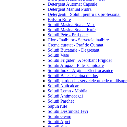
Detergent Automat Capsule
Detergent Manual Pudra
Detergenti - Solutii pentru uz profesional
Balsam Rufe
Solutii Masina Spalat Vase
Solutii Masina Spalat Rufe
Solutii Pete - Praf pete
Clor - Inalbitor - Servetele inalbire
Crema curatat - Praf de Curatat
Solutii Bucatarie - Degresant
Solutii Vase
Solutii Frigider - Absorbant Frigider
Solutii Aragaz - Plite -Cuptoare
Solutii Inox - Argint - Electrocasnice
Solutii Baie - Cabina de dus
Solutii pardoseli - servetele umede multisupr
Solutii Anticalcar
Solutii Lemn - Mobila
Solutii Antimecegai
Solutii Parchet
Sapun rufe
Solutii Desfundat Tevi
Solutii Geam
Solutii Apret
Solutii Wc