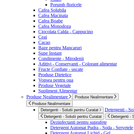
Porumb floricele
Cafea Solubila
Cafea Macinata
Cafea Boabe
Cafea Monodoza
Ciocolata Calda - Cappucino
Ceai
Cacao
Baze pentru Mancaruri
Supe Instant
Condimente - Mirodenii
Aditivi - Conservanti - Colorant alimentar
Fructe Confiate - uscate
Produse Dietetice
Vopsea pentru oua
Produse Vegetale
Supliment Alimentar
Produse Nealimentare
Produse Nealimentare
Produse Nealimentare
Detergenti - Sol
Detergenti - Solutii pentru Curatat
Detergenti - Solutii pentru Curatat
Detergenti - 
Dezinfectanti pentru suprafete
Detergent Automat Pudra - Soda - Servetele
Detergent Automat Lichid - Gel