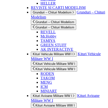
HELLER
REVISTE SI CARTI MODELISM
Grunduri – Chituri
Grunduri – Chituri Modelism
Modelism
Grunduri – Chituri Modelism
Grunduri – Chituri Modelism
REVELL
Mr.Hobby
TAMIYA
GREEN STUFF
AK INTERACTIVE
Kituri Vehicule
Kituri Vehicule Militare WW I
Militare WW I
Kituri Vehicule Militare WW I
Kituri Vehicule Militare WW I
RODEN
TAKOM
MENG
ICM
MINIART
Kituri Avioane
Kituri Avioane Militare WW I
Militare WW I
Kituri Avioane Militare WW I