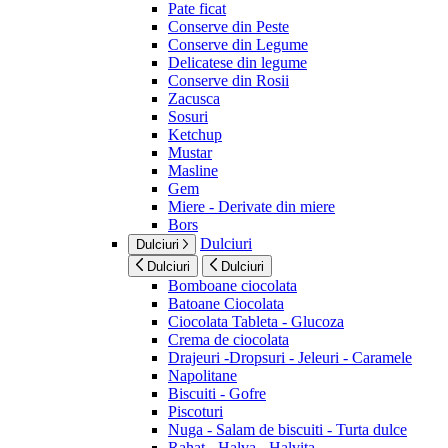
Pate ficat
Conserve din Peste
Conserve din Legume
Delicatese din legume
Conserve din Rosii
Zacusca
Sosuri
Ketchup
Mustar
Masline
Gem
Miere - Derivate din miere
Bors
Dulciuri
Dulciuri
Dulciuri
Dulciuri
Bomboane ciocolata
Batoane Ciocolata
Ciocolata Tableta - Glucoza
Crema de ciocolata
Drajeuri -Dropsuri - Jeleuri - Caramele
Napolitane
Biscuiti - Gofre
Piscoturi
Nuga - Salam de biscuiti - Turta dulce
Rahat - Halva - Halvita