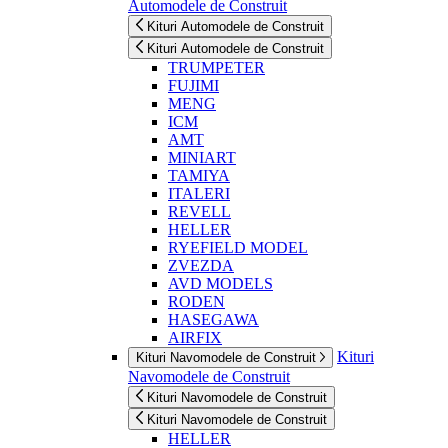
Automodele de Construit
Kituri Automodele de Construit
Kituri Automodele de Construit
TRUMPETER
FUJIMI
MENG
ICM
AMT
MINIART
TAMIYA
ITALERI
REVELL
HELLER
RYEFIELD MODEL
ZVEZDA
AVD MODELS
RODEN
HASEGAWA
AIRFIX
Kituri
Kituri Navomodele de Construit
Navomodele de Construit
Kituri Navomodele de Construit
Kituri Navomodele de Construit
HELLER