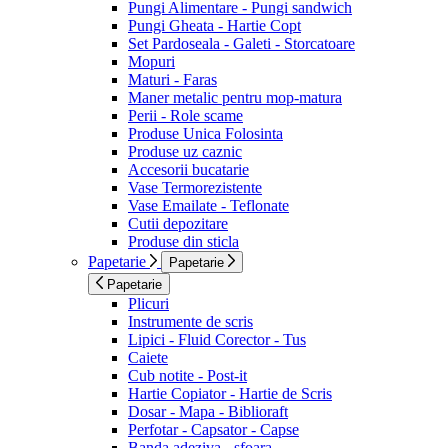
Pungi Alimentare - Pungi sandwich
Pungi Gheata - Hartie Copt
Set Pardoseala - Galeti - Storcatoare
Mopuri
Maturi - Faras
Maner metalic pentru mop-matura
Perii - Role scame
Produse Unica Folosinta
Produse uz caznic
Accesorii bucatarie
Vase Termorezistente
Vase Emailate - Teflonate
Cutii depozitare
Produse din sticla
Papetarie
Papetarie
Papetarie
Plicuri
Instrumente de scris
Lipici - Fluid Corector - Tus
Caiete
Cub notite - Post-it
Hartie Copiator - Hartie de Scris
Dosar - Mapa - Biblioraft
Perfotar - Capsator - Capse
Banda adeziva - sfoara