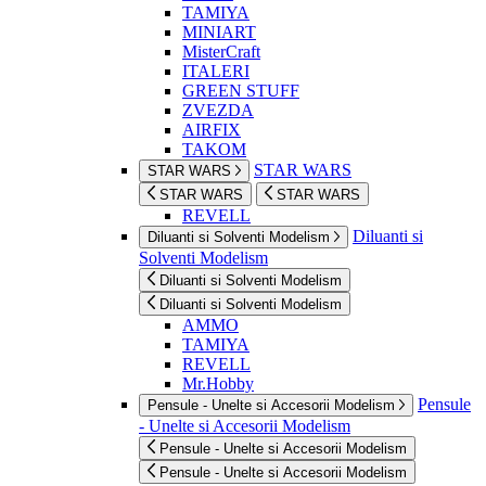
TAMIYA
MINIART
MisterCraft
ITALERI
GREEN STUFF
ZVEZDA
AIRFIX
TAKOM
STAR WARS
STAR WARS
STAR WARS
STAR WARS
REVELL
Diluanti si
Diluanti si Solventi Modelism
Solventi Modelism
Diluanti si Solventi Modelism
Diluanti si Solventi Modelism
AMMO
TAMIYA
REVELL
Mr.Hobby
Pensule
Pensule - Unelte si Accesorii Modelism
- Unelte si Accesorii Modelism
Pensule - Unelte si Accesorii Modelism
Pensule - Unelte si Accesorii Modelism