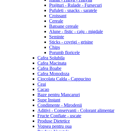
Prajituri - Rulade - Fursecuri
Pufuleti - snacks - saratele
Croissant
Cereale
Batoane cereale
Alune - fistic - caju - migdale
Seminte
Sticks - covrigi - grisine
Chips
Porumb floricele
Cafea Solubila
Cafea Macinata
Cafea Boabe
Cafea Monodoza
Ciocolata Calda - Cappucino
Ceai
Cacao
Baze pentru Mancaruri
Supe Instant
Condimente - Mirodenii
Aditivi - Conservanti - Colorant alimentar
Fructe Confiate - uscate
Produse Dietetice
Vopsea pentru oua