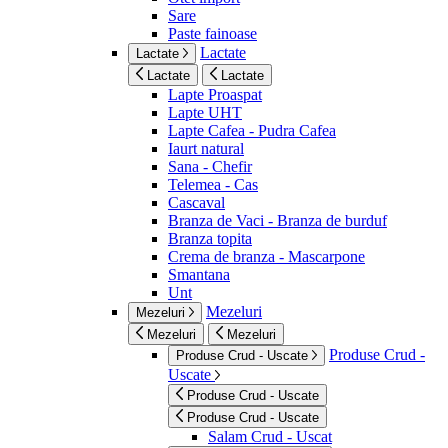
Sare
Paste fainoase
Lactate
Lactate
Lactate
Lactate
Lapte Proaspat
Lapte UHT
Lapte Cafea - Pudra Cafea
Iaurt natural
Sana - Chefir
Telemea - Cas
Cascaval
Branza de Vaci - Branza de burduf
Branza topita
Crema de branza - Mascarpone
Smantana
Unt
Mezeluri
Mezeluri
Mezeluri
Mezeluri
Produse Crud -
Produse Crud - Uscate
Uscate
Produse Crud - Uscate
Produse Crud - Uscate
Salam Crud - Uscat