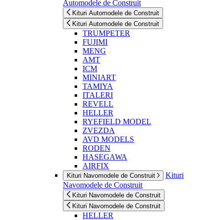
Automodele de Construit
Kituri Automodele de Construit
Kituri Automodele de Construit
TRUMPETER
FUJIMI
MENG
AMT
ICM
MINIART
TAMIYA
ITALERI
REVELL
HELLER
RYEFIELD MODEL
ZVEZDA
AVD MODELS
RODEN
HASEGAWA
AIRFIX
Kituri
Kituri Navomodele de Construit
Navomodele de Construit
Kituri Navomodele de Construit
Kituri Navomodele de Construit
HELLER