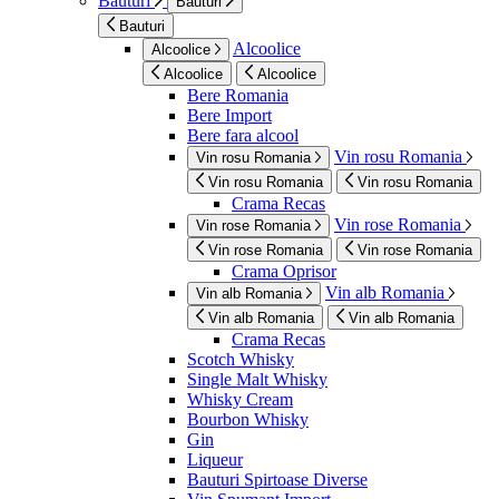
Bauturi
Bauturi
Bauturi
Alcoolice
Alcoolice
Alcoolice
Alcoolice
Bere Romania
Bere Import
Bere fara alcool
Vin rosu Romania
Vin rosu Romania
Vin rosu Romania
Vin rosu Romania
Crama Recas
Vin rose Romania
Vin rose Romania
Vin rose Romania
Vin rose Romania
Crama Oprisor
Vin alb Romania
Vin alb Romania
Vin alb Romania
Vin alb Romania
Crama Recas
Scotch Whisky
Single Malt Whisky
Whisky Cream
Bourbon Whisky
Gin
Liqueur
Bauturi Spirtoase Diverse