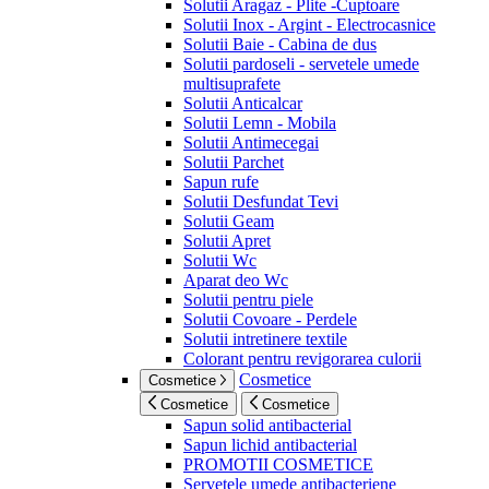
Solutii Aragaz - Plite -Cuptoare
Solutii Inox - Argint - Electrocasnice
Solutii Baie - Cabina de dus
Solutii pardoseli - servetele umede
multisuprafete
Solutii Anticalcar
Solutii Lemn - Mobila
Solutii Antimecegai
Solutii Parchet
Sapun rufe
Solutii Desfundat Tevi
Solutii Geam
Solutii Apret
Solutii Wc
Aparat deo Wc
Solutii pentru piele
Solutii Covoare - Perdele
Solutii intretinere textile
Colorant pentru revigorarea culorii
Cosmetice
Cosmetice
Cosmetice
Cosmetice
Sapun solid antibacterial
Sapun lichid antibacterial
PROMOTII COSMETICE
Servetele umede antibacteriene