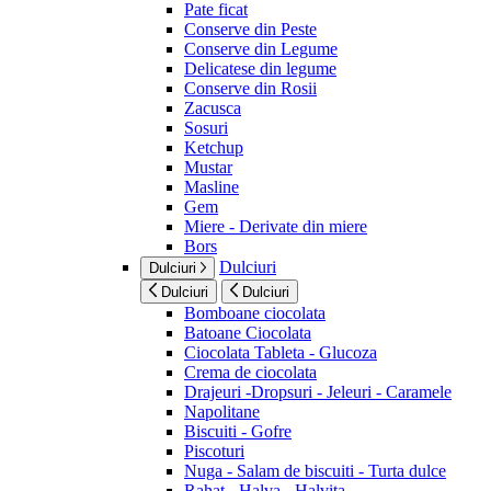
Pate ficat
Conserve din Peste
Conserve din Legume
Delicatese din legume
Conserve din Rosii
Zacusca
Sosuri
Ketchup
Mustar
Masline
Gem
Miere - Derivate din miere
Bors
Dulciuri
Dulciuri
Dulciuri
Dulciuri
Bomboane ciocolata
Batoane Ciocolata
Ciocolata Tableta - Glucoza
Crema de ciocolata
Drajeuri -Dropsuri - Jeleuri - Caramele
Napolitane
Biscuiti - Gofre
Piscoturi
Nuga - Salam de biscuiti - Turta dulce
Rahat - Halva - Halvita