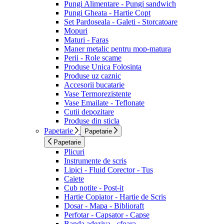
Pungi Alimentare - Pungi sandwich
Pungi Gheata - Hartie Copt
Set Pardoseala - Galeti - Storcatoare
Mopuri
Maturi - Faras
Maner metalic pentru mop-matura
Perii - Role scame
Produse Unica Folosinta
Produse uz caznic
Accesorii bucatarie
Vase Termorezistente
Vase Emailate - Teflonate
Cutii depozitare
Produse din sticla
Papetarie
Papetarie
Papetarie
Plicuri
Instrumente de scris
Lipici - Fluid Corector - Tus
Caiete
Cub notite - Post-it
Hartie Copiator - Hartie de Scris
Dosar - Mapa - Biblioraft
Perfotar - Capsator - Capse
Banda adeziva - sfoara