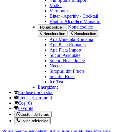
Vin Spumant Import
Vodka
Vermouth
Bitter - Aperitiv - Cocktail
Bauturi Alcoolice Miniaturi
Nonalcoolice
Nonalcoolice
Nonalcoolice
Nonalcoolice
Apa Minerala Romania
Apa Plata Romania
Apa Plata Import
Sucuri Acidulate
Sucuri Neacidulate
Nectar
Siropuri din Fructe
Suc din Rosii
Ice Tea
Energizant
Produse noi în stoc
Preț isteț, promoții
Coș
(
0
)
Favorite
Costuri de livrare
Livrări telefonice
Prima pagină
Modelism
Kituri Avioane Militare Moderne