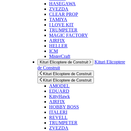
HASEGAWA
ZVEZDA
CLEAR PROP
TAMIYA
I LOVE KIT
TRUMPETER
MAGIC FACTORY
AIRFIX
HELLER
ICM
MisterCraft
Kituri Elicoptere
Kituri Elicoptere de Construit
de Construit
Kituri Elicoptere de Construit
Kituri Elicoptere de Construit
AMODEL
EDUARD
KittyHawk
AIRFIX
HOBBY BOSS
ITALERI
REVELL
TRUMPETER
ZVEZDA