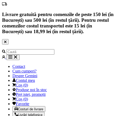
Livrare gratuită pentru comenzile de peste 150 lei (în
București) sau 500 lei (în restul țării). Pentru restul
comenzilor costul transportul este 15 lei (în
București) sau 18,99 lei (în restul țării).
Contact
Cum cumperi?
Despre Gemini
Contul meu
Coș
(
0
)
Produse noi în stoc
Preț isteț, promoții
Coș
(
0
)
Favorite
Costuri de livrare
Livrări telefonice