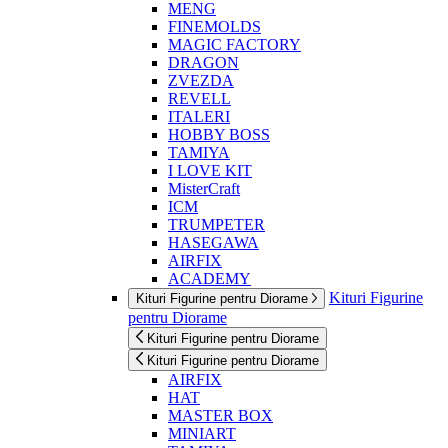
MENG
FINEMOLDS
MAGIC FACTORY
DRAGON
ZVEZDA
REVELL
ITALERI
HOBBY BOSS
TAMIYA
I LOVE KIT
MisterCraft
ICM
TRUMPETER
HASEGAWA
AIRFIX
ACADEMY
Kituri Figurine
Kituri Figurine pentru Diorame
pentru Diorame
Kituri Figurine pentru Diorame
Kituri Figurine pentru Diorame
AIRFIX
HAT
MASTER BOX
MINIART