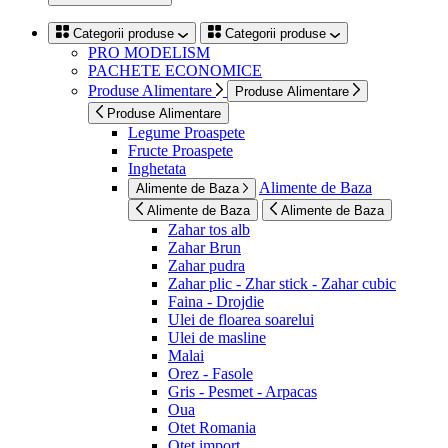
Categorii produse
Categorii produse
PRO MODELISM
PACHETE ECONOMICE
Produse Alimentare
Produse Alimentare
Produse Alimentare
Legume Proaspete
Fructe Proaspete
Inghetata
Alimente de Baza
Alimente de Baza
Alimente de Baza
Alimente de Baza
Zahar tos alb
Zahar Brun
Zahar pudra
Zahar plic - Zhar stick - Zahar cubic
Faina - Drojdie
Ulei de floarea soarelui
Ulei de masline
Malai
Orez - Fasole
Gris - Pesmet - Arpacas
Oua
Otet Romania
Otet import