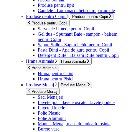
Produse pentru lipit
Candele - Lumanari - betisoare parfumate
Produse pentru Copii
Produse pentru Copii
Produse pentru Copii
Servetele Umede pentru Copii
Gel dus - Spumant Baie - sampon - balsam
pentru Copii
Sapun Solid - Sapun lichid pentru Copii
Pasta Dinti - Apa de gura pentru Copii
Detergent Rufe - Balsam Rufe pentru Copii
Hrana Animala
Hrana Animala
Hrana Animala
Hrana pentru Caini
Hrana pentru Pisici
Produse Menaj
Produse Menaj
Produse Menaj
Saci Menajeri
Lavete praf - lavete uscate - lavete podele
Lavete Umede
Folie Plastic
Folie Aluminiu
Manusi Menaj, masti de unica folosinta
Burete vase