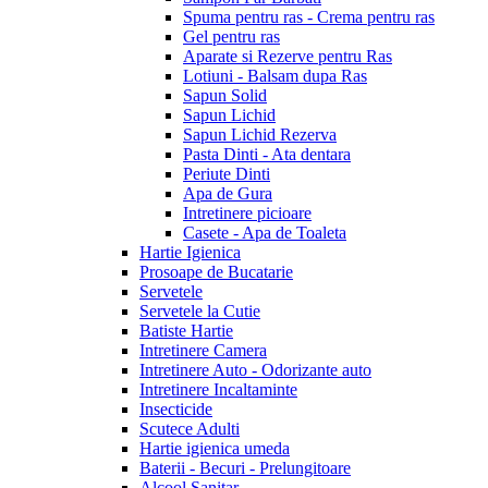
Spuma pentru ras - Crema pentru ras
Gel pentru ras
Aparate si Rezerve pentru Ras
Lotiuni - Balsam dupa Ras
Sapun Solid
Sapun Lichid
Sapun Lichid Rezerva
Pasta Dinti - Ata dentara
Periute Dinti
Apa de Gura
Intretinere picioare
Casete - Apa de Toaleta
Hartie Igienica
Prosoape de Bucatarie
Servetele
Servetele la Cutie
Batiste Hartie
Intretinere Camera
Intretinere Auto - Odorizante auto
Intretinere Incaltaminte
Insecticide
Scutece Adulti
Hartie igienica umeda
Baterii - Becuri - Prelungitoare
Alcool Sanitar