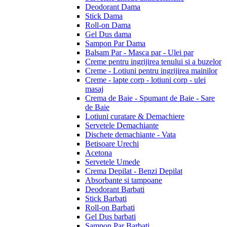
Deodorant Dama
Stick Dama
Roll-on Dama
Gel Dus dama
Sampon Par Dama
Balsam Par - Masca par - Ulei par
Creme pentru ingrijirea tenului si a buzelor
Creme - Lotiuni pentru ingrijirea mainilor
Creme - lapte corp - lotiuni corp - ulei
masaj
Crema de Baie - Spumant de Baie - Sare
de Baie
Lotiuni curatare & Demachiere
Servetele Demachiante
Dischete demachiante - Vata
Betisoare Urechi
Acetona
Servetele Umede
Crema Depilat - Benzi Depilat
Absorbante si tampoane
Deodorant Barbati
Stick Barbati
Roll-on Barbati
Gel Dus barbati
Sampon Par Barbati