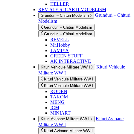
HELLER
REVISTE SI CARTI MODELISM
Grunduri – Chituri
Grunduri – Chituri Modelism
Modelism
Grunduri – Chituri Modelism
Grunduri – Chituri Modelism
REVELL
Mr.Hobby
TAMIYA
GREEN STUFF
AK INTERACTIVE
Kituri Vehicule
Kituri Vehicule Militare WW I
Militare WW I
Kituri Vehicule Militare WW I
Kituri Vehicule Militare WW I
RODEN
TAKOM
MENG
ICM
MINIART
Kituri Avioane
Kituri Avioane Militare WW I
Militare WW I
Kituri Avioane Militare WW I