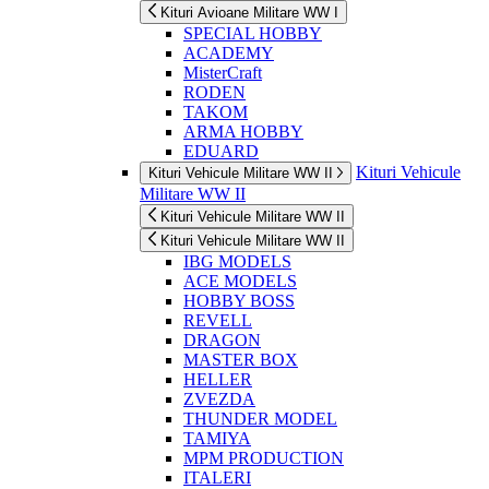
Kituri Avioane Militare WW I
SPECIAL HOBBY
ACADEMY
MisterCraft
RODEN
TAKOM
ARMA HOBBY
EDUARD
Kituri Vehicule
Kituri Vehicule Militare WW II
Militare WW II
Kituri Vehicule Militare WW II
Kituri Vehicule Militare WW II
IBG MODELS
ACE MODELS
HOBBY BOSS
REVELL
DRAGON
MASTER BOX
HELLER
ZVEZDA
THUNDER MODEL
TAMIYA
MPM PRODUCTION
ITALERI