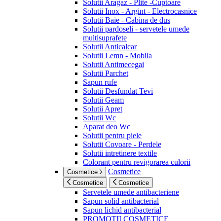
Solutii Aragaz - Plite -Cuptoare
Solutii Inox - Argint - Electrocasnice
Solutii Baie - Cabina de dus
Solutii pardoseli - servetele umede
multisuprafete
Solutii Anticalcar
Solutii Lemn - Mobila
Solutii Antimecegai
Solutii Parchet
Sapun rufe
Solutii Desfundat Tevi
Solutii Geam
Solutii Apret
Solutii Wc
Aparat deo Wc
Solutii pentru piele
Solutii Covoare - Perdele
Solutii intretinere textile
Colorant pentru revigorarea culorii
Cosmetice
Cosmetice
Cosmetice
Cosmetice
Servetele umede antibacteriene
Sapun solid antibacterial
Sapun lichid antibacterial
PROMOTII COSMETICE