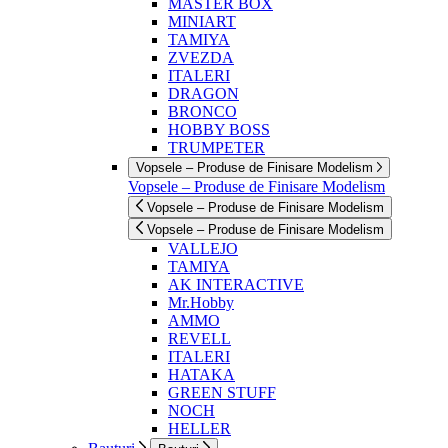
MASTER BOX
MINIART
TAMIYA
ZVEZDA
ITALERI
DRAGON
BRONCO
HOBBY BOSS
TRUMPETER
Vopsele – Produse de Finisare Modelism
Vopsele – Produse de Finisare Modelism
Vopsele – Produse de Finisare Modelism
Vopsele – Produse de Finisare Modelism
VALLEJO
TAMIYA
AK INTERACTIVE
Mr.Hobby
AMMO
REVELL
ITALERI
HATAKA
GREEN STUFF
NOCH
HELLER