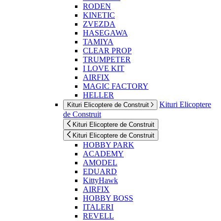
RODEN
KINETIC
ZVEZDA
HASEGAWA
TAMIYA
CLEAR PROP
TRUMPETER
I LOVE KIT
AIRFIX
MAGIC FACTORY
HELLER
Kituri Elicoptere
Kituri Elicoptere de Construit
de Construit
Kituri Elicoptere de Construit
Kituri Elicoptere de Construit
HOBBY PARK
ACADEMY
AMODEL
EDUARD
KittyHawk
AIRFIX
HOBBY BOSS
ITALERI
REVELL