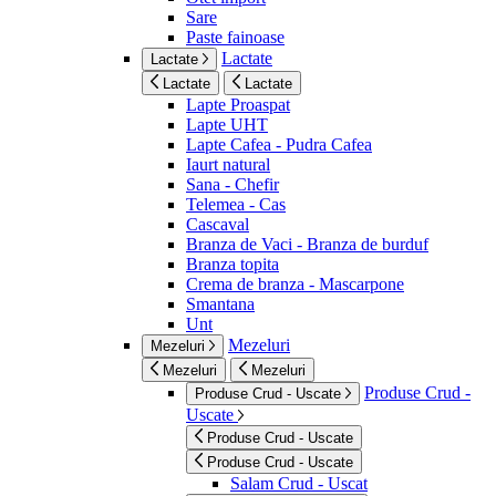
Sare
Paste fainoase
Lactate
Lactate
Lactate
Lactate
Lapte Proaspat
Lapte UHT
Lapte Cafea - Pudra Cafea
Iaurt natural
Sana - Chefir
Telemea - Cas
Cascaval
Branza de Vaci - Branza de burduf
Branza topita
Crema de branza - Mascarpone
Smantana
Unt
Mezeluri
Mezeluri
Mezeluri
Mezeluri
Produse Crud -
Produse Crud - Uscate
Uscate
Produse Crud - Uscate
Produse Crud - Uscate
Salam Crud - Uscat