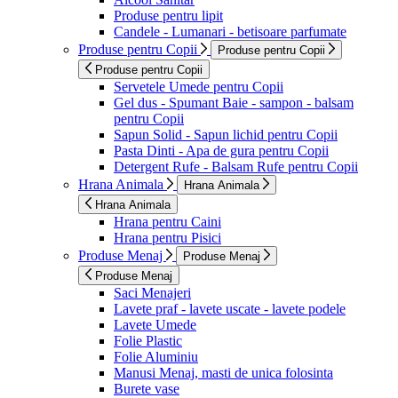
Produse pentru lipit
Candele - Lumanari - betisoare parfumate
Produse pentru Copii
Produse pentru Copii
Produse pentru Copii
Servetele Umede pentru Copii
Gel dus - Spumant Baie - sampon - balsam
pentru Copii
Sapun Solid - Sapun lichid pentru Copii
Pasta Dinti - Apa de gura pentru Copii
Detergent Rufe - Balsam Rufe pentru Copii
Hrana Animala
Hrana Animala
Hrana Animala
Hrana pentru Caini
Hrana pentru Pisici
Produse Menaj
Produse Menaj
Produse Menaj
Saci Menajeri
Lavete praf - lavete uscate - lavete podele
Lavete Umede
Folie Plastic
Folie Aluminiu
Manusi Menaj, masti de unica folosinta
Burete vase