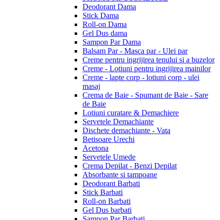
Deodorant Dama
Stick Dama
Roll-on Dama
Gel Dus dama
Sampon Par Dama
Balsam Par - Masca par - Ulei par
Creme pentru ingrijirea tenului si a buzelor
Creme - Lotiuni pentru ingrijirea mainilor
Creme - lapte corp - lotiuni corp - ulei
masaj
Crema de Baie - Spumant de Baie - Sare
de Baie
Lotiuni curatare & Demachiere
Servetele Demachiante
Dischete demachiante - Vata
Betisoare Urechi
Acetona
Servetele Umede
Crema Depilat - Benzi Depilat
Absorbante si tampoane
Deodorant Barbati
Stick Barbati
Roll-on Barbati
Gel Dus barbati
Sampon Par Barbati