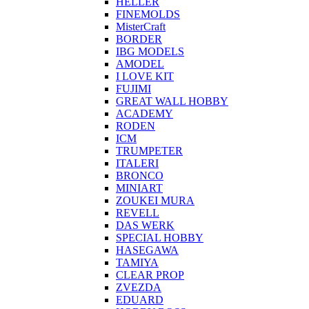
HELLER
FINEMOLDS
MisterCraft
BORDER
IBG MODELS
AMODEL
I LOVE KIT
FUJIMI
GREAT WALL HOBBY
ACADEMY
RODEN
ICM
TRUMPETER
ITALERI
BRONCO
MINIART
ZOUKEI MURA
REVELL
DAS WERK
SPECIAL HOBBY
HASEGAWA
TAMIYA
CLEAR PROP
ZVEZDA
EDUARD