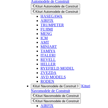
Automodele de Construit
Kituri Automodele de Construit
Kituri Automodele de Construit
HASEGAWA
AIRFIX
TRUMPETER
FUJIMI
MENG
ICM
AMT
MINIART
TAMIYA
ITALERI
REVELL
HELLER
RYEFIELD MODEL
ZVEZDA
AVD MODELS
RODEN
Kituri
Kituri Navomodele de Construit
Navomodele de Construit
Kituri Navomodele de Construit
Kituri Navomodele de Construit
AIRFIX