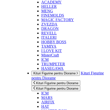
ACADEMY
HELLER
MENG
FINEMOLDS
MAGIC FACTORY
ZVEZDA
DRAGON
REVELL
ITALERI
HOBBY BOSS
TAMIYA
I LOVE KIT
MisterCraft
ICM
TRUMPETER
HASEGAWA
Kituri Figurine
Kituri Figurine pentru Diorame
pentru Diorame
Kituri Figurine pentru Diorame
Kituri Figurine pentru Diorame
ICM
MARS
AIRFIX
HAT