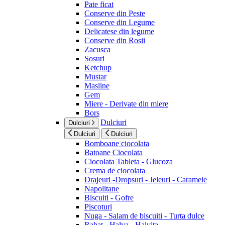
Pate ficat
Conserve din Peste
Conserve din Legume
Delicatese din legume
Conserve din Rosii
Zacusca
Sosuri
Ketchup
Mustar
Masline
Gem
Miere - Derivate din miere
Bors
Dulciuri
Dulciuri
Dulciuri
Dulciuri
Bomboane ciocolata
Batoane Ciocolata
Ciocolata Tableta - Glucoza
Crema de ciocolata
Drajeuri -Dropsuri - Jeleuri - Caramele
Napolitane
Biscuiti - Gofre
Piscoturi
Nuga - Salam de biscuiti - Turta dulce
Rahat - Halva - Halvita