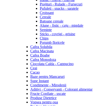
Prajituri - Rulade - Fursecuri
Pufuleti - snacks - saratele
Croissant
Cereale
Batoane cereale
Alune - fistic - caju - migdale
Seminte
Sticks - covrigi - grisine
Chips
Porumb floricele
Cafea Solubila
Cafea Macinata
Cafea Boabe
Cafea Monodoza
Ciocolata Calda - Cappucino
Ceai
Cacao
Baze pentru Mancaruri
Supe Instant
Condimente - Mirodenii
Aditivi - Conservanti - Colorant alimentar
Fructe Confiate - uscate
Produse Dietetice
Vopsea pentru oua