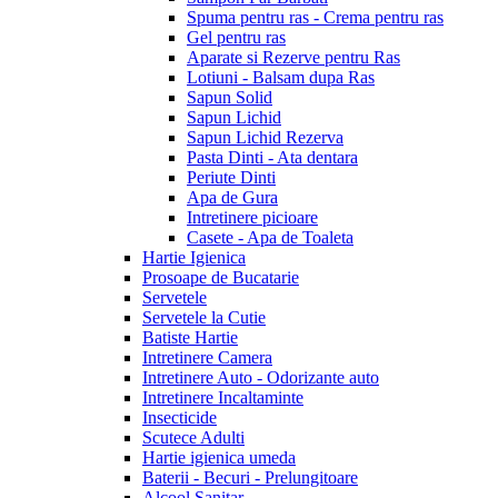
Spuma pentru ras - Crema pentru ras
Gel pentru ras
Aparate si Rezerve pentru Ras
Lotiuni - Balsam dupa Ras
Sapun Solid
Sapun Lichid
Sapun Lichid Rezerva
Pasta Dinti - Ata dentara
Periute Dinti
Apa de Gura
Intretinere picioare
Casete - Apa de Toaleta
Hartie Igienica
Prosoape de Bucatarie
Servetele
Servetele la Cutie
Batiste Hartie
Intretinere Camera
Intretinere Auto - Odorizante auto
Intretinere Incaltaminte
Insecticide
Scutece Adulti
Hartie igienica umeda
Baterii - Becuri - Prelungitoare
Alcool Sanitar