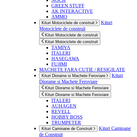
NOCH
GREEN STUFF
AK INTERACTIVE
AMMO
Kituri
Kituri Motociclete de construit
Motociclete de construit
Kituri Motociclete de construit
Kituri Motociclete de construit
TAMIYA
ITALERI
HASEGAWA
FUJIMI
MACHETE FARA CUTIE / RESIGILATE
Kituri
Kituri Diorame si Machete Feroviare
Diorame si Machete Feroviare
Kituri Diorame si Machete Feroviare
Kituri Diorame si Machete Feroviare
ITALERI
AUHAGEN
REVELL
HOBBY BOSS
TRUMPETER
Kituri Camioane
Kituri Camioane de Construit
de Construit