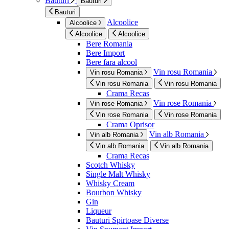
Bauturi
Bauturi
Bauturi
Alcoolice
Alcoolice
Alcoolice
Alcoolice
Bere Romania
Bere Import
Bere fara alcool
Vin rosu Romania
Vin rosu Romania
Vin rosu Romania
Vin rosu Romania
Crama Recas
Vin rose Romania
Vin rose Romania
Vin rose Romania
Vin rose Romania
Crama Oprisor
Vin alb Romania
Vin alb Romania
Vin alb Romania
Vin alb Romania
Crama Recas
Scotch Whisky
Single Malt Whisky
Whisky Cream
Bourbon Whisky
Gin
Liqueur
Bauturi Spirtoase Diverse