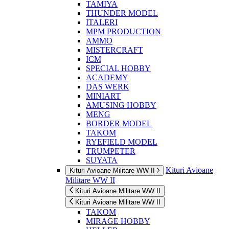
TAMIYA
THUNDER MODEL
ITALERI
MPM PRODUCTION
AMMO
MISTERCRAFT
ICM
SPECIAL HOBBY
ACADEMY
DAS WERK
MINIART
AMUSING HOBBY
MENG
BORDER MODEL
TAKOM
RYEFIELD MODEL
TRUMPETER
SUYATA
Kituri Avioane
Kituri Avioane Militare WW II
Militare WW II
Kituri Avioane Militare WW II
Kituri Avioane Militare WW II
TAKOM
MIRAGE HOBBY