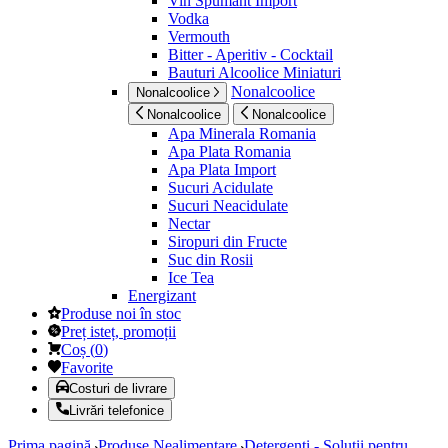
Vin Spumant Import
Vodka
Vermouth
Bitter - Aperitiv - Cocktail
Bauturi Alcoolice Miniaturi
Nonalcoolice
Nonalcoolice
Nonalcoolice
Nonalcoolice
Apa Minerala Romania
Apa Plata Romania
Apa Plata Import
Sucuri Acidulate
Sucuri Neacidulate
Nectar
Siropuri din Fructe
Suc din Rosii
Ice Tea
Energizant
Produse noi în stoc
Preț isteț, promoții
Coș
(
0
)
Favorite
Costuri de livrare
Livrări telefonice
Prima pagină
Produse Nealimentare
Detergenti - Solutii pentru