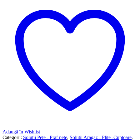
Adaugă în Wishlist
Categorii:
Solutii Pete - Praf pete
,
Solutii Aragaz - Plite -Cuptoare
,