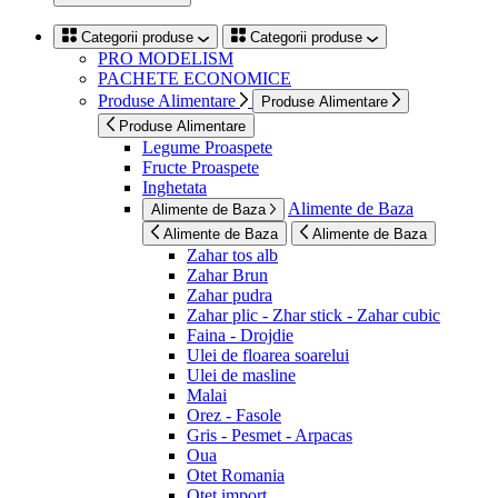
Categorii produse
Categorii produse
PRO MODELISM
PACHETE ECONOMICE
Produse Alimentare
Produse Alimentare
Produse Alimentare
Legume Proaspete
Fructe Proaspete
Inghetata
Alimente de Baza
Alimente de Baza
Alimente de Baza
Alimente de Baza
Zahar tos alb
Zahar Brun
Zahar pudra
Zahar plic - Zhar stick - Zahar cubic
Faina - Drojdie
Ulei de floarea soarelui
Ulei de masline
Malai
Orez - Fasole
Gris - Pesmet - Arpacas
Oua
Otet Romania
Otet import