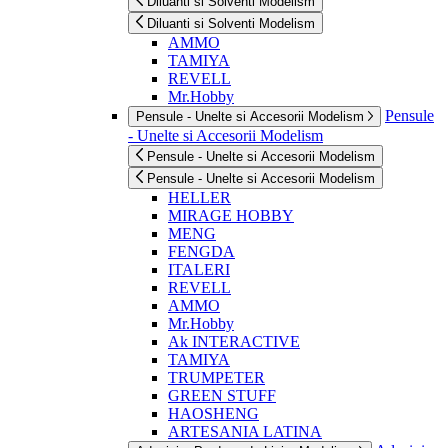
Diluanti si Solventi Modelism
Diluanti si Solventi Modelism
AMMO
TAMIYA
REVELL
Mr.Hobby
Pensule
Pensule - Unelte si Accesorii Modelism
- Unelte si Accesorii Modelism
Pensule - Unelte si Accesorii Modelism
Pensule - Unelte si Accesorii Modelism
HELLER
MIRAGE HOBBY
MENG
FENGDA
ITALERI
REVELL
AMMO
Mr.Hobby
Ak INTERACTIVE
TAMIYA
TRUMPETER
GREEN STUFF
HAOSHENG
ARTESANIA LATINA