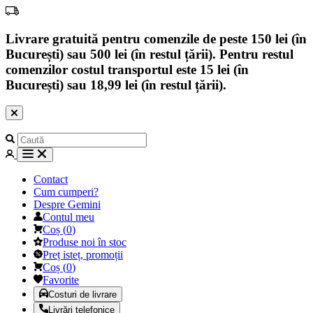
Livrare gratuită pentru comenzile de peste 150 lei (în
București) sau 500 lei (în restul țării). Pentru restul
comenzilor costul transportul este 15 lei (în
București) sau 18,99 lei (în restul țării).
Contact
Cum cumperi?
Despre Gemini
Contul meu
Coș
(
0
)
Produse noi în stoc
Preț isteț, promoții
Coș
(
0
)
Favorite
Costuri de livrare
Livrări telefonice