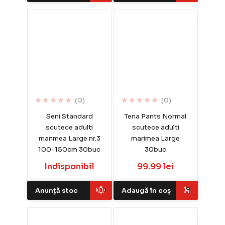
(0)
(0)
Seni Standard
Tena Pants Normal
scutece adulti
scutece adulti
marimea Large nr.3
marimea Large
100-150cm 30buc
30buc
Indisponibil
99.99 lei
Anunță stoc
Adaugă în coș