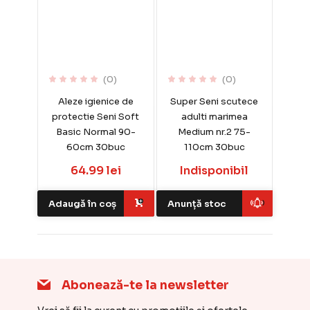
(0)
(0)
Aleze igienice de
Super Seni scutece
protectie Seni Soft
adulti marimea
Basic Normal 90-
Medium nr.2 75-
60cm 30buc
110cm 30buc
64.99 lei
Indisponibil
Adaugă în coș
Anunță stoc
Abonează-te la newsletter