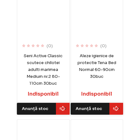
(0)
(0)
Seni Active Classic
Aleze igienice de
scutece chilotei
protectie Tena Bed
adulti marimea
Normal 60-90cm
Medium nr.2 80-
30buc
110cm 30buc
Indisponibil
Indisponibil
Anunță stoc
Anunță stoc