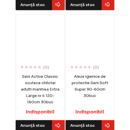
Anunță stoc
Anunță stoc
(0)
(0)
Seni Active Classic
Aleze igienice de
scutece chilotei
protectie Seni Soft
adulti marimea Extra
Super 90-60cm
Large nr.4 120-
30buc
160cm 30buc
Indisponibil
Indisponibil
Anunță stoc
Anunță stoc