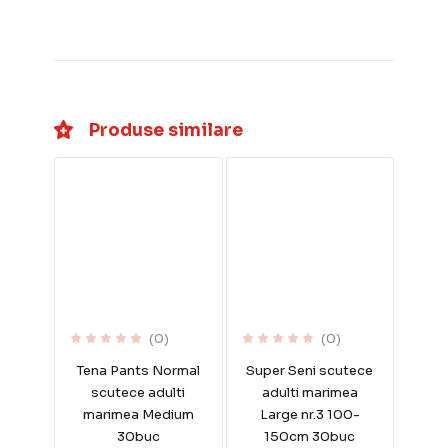
Produse similare
(0)
(0)
Tena Pants Normal
Super Seni scutece
scutece adulti
adulti marimea
marimea Medium
Large nr.3 100-
30buc
150cm 30buc