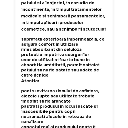
patului si a lenjeriei, in cazurile de
incontinenta, in timpul tratamentelor
medicale si schimbarii pansamentelor,
in timpul aplicarii produselor
cosmetice, sau a schimbarii scutecului
suprafata exterioara impermeabila, ce
asigura confort in utilizare
miez absorbant din celuloza
protectie impotriva scurgerilor
usor de utilizat si foarte bune in
absorbtia umiditatii, permit saltelei
patului sa nu fie patate sau udate de
catre lichide
Atentie:
pentru evitarea riscului de asfixiere,
alezele rupte sau utilizate trebuie
imediat sa fie aruncate
pastrati produsul in locuri uscate si
inaccesibile pentru copii
nu aruncati alezele in reteaua de
canalizare
aspectul real al produsului poate fi