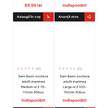
89.99 lei
Indisponibil
Adaugă în coș
Anunță stoc
(0)
(0)
Seni Basic scutece
Seni Basic scutece
adulti marimea
adulti marimea
Medium nr.2 75-
Large nr.3 100-
110cm 30buc
150cm 30buc
Indisponibil
Indisponibil