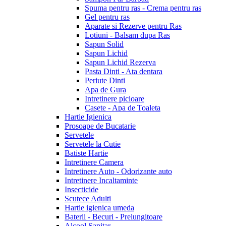
Spuma pentru ras - Crema pentru ras
Gel pentru ras
Aparate si Rezerve pentru Ras
Lotiuni - Balsam dupa Ras
Sapun Solid
Sapun Lichid
Sapun Lichid Rezerva
Pasta Dinti - Ata dentara
Periute Dinti
Apa de Gura
Intretinere picioare
Casete - Apa de Toaleta
Hartie Igienica
Prosoape de Bucatarie
Servetele
Servetele la Cutie
Batiste Hartie
Intretinere Camera
Intretinere Auto - Odorizante auto
Intretinere Incaltaminte
Insecticide
Scutece Adulti
Hartie igienica umeda
Baterii - Becuri - Prelungitoare
Alcool Sanitar