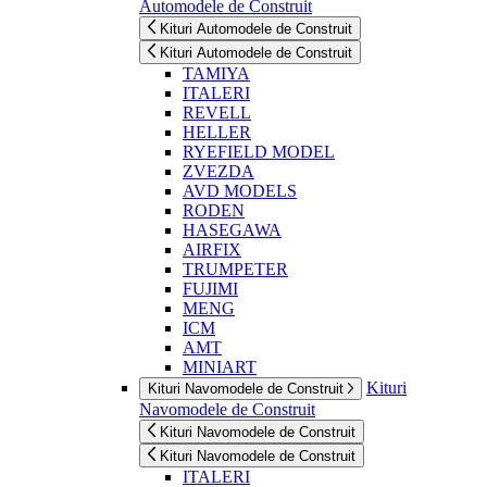
Automodele de Construit
Kituri Automodele de Construit
Kituri Automodele de Construit
TAMIYA
ITALERI
REVELL
HELLER
RYEFIELD MODEL
ZVEZDA
AVD MODELS
RODEN
HASEGAWA
AIRFIX
TRUMPETER
FUJIMI
MENG
ICM
AMT
MINIART
Kituri
Kituri Navomodele de Construit
Navomodele de Construit
Kituri Navomodele de Construit
Kituri Navomodele de Construit
ITALERI