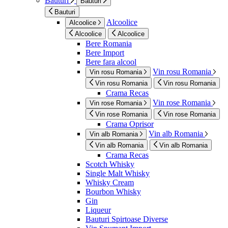
Bauturi
Bauturi
Bauturi
Alcoolice
Alcoolice
Alcoolice
Alcoolice
Bere Romania
Bere Import
Bere fara alcool
Vin rosu Romania
Vin rosu Romania
Vin rosu Romania
Vin rosu Romania
Crama Recas
Vin rose Romania
Vin rose Romania
Vin rose Romania
Vin rose Romania
Crama Oprisor
Vin alb Romania
Vin alb Romania
Vin alb Romania
Vin alb Romania
Crama Recas
Scotch Whisky
Single Malt Whisky
Whisky Cream
Bourbon Whisky
Gin
Liqueur
Bauturi Spirtoase Diverse