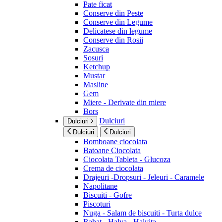
Pate ficat
Conserve din Peste
Conserve din Legume
Delicatese din legume
Conserve din Rosii
Zacusca
Sosuri
Ketchup
Mustar
Masline
Gem
Miere - Derivate din miere
Bors
Dulciuri
Dulciuri
Dulciuri
Dulciuri
Bomboane ciocolata
Batoane Ciocolata
Ciocolata Tableta - Glucoza
Crema de ciocolata
Drajeuri -Dropsuri - Jeleuri - Caramele
Napolitane
Biscuiti - Gofre
Piscoturi
Nuga - Salam de biscuiti - Turta dulce
Rahat - Halva - Halvita