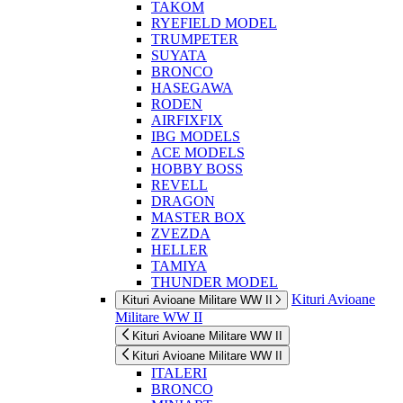
TAKOM
RYEFIELD MODEL
TRUMPETER
SUYATA
BRONCO
HASEGAWA
RODEN
AIRFIXFIX
IBG MODELS
ACE MODELS
HOBBY BOSS
REVELL
DRAGON
MASTER BOX
ZVEZDA
HELLER
TAMIYA
THUNDER MODEL
Kituri Avioane
Kituri Avioane Militare WW II
Militare WW II
Kituri Avioane Militare WW II
Kituri Avioane Militare WW II
ITALERI
BRONCO