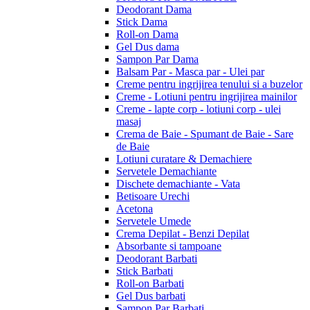
Deodorant Dama
Stick Dama
Roll-on Dama
Gel Dus dama
Sampon Par Dama
Balsam Par - Masca par - Ulei par
Creme pentru ingrijirea tenului si a buzelor
Creme - Lotiuni pentru ingrijirea mainilor
Creme - lapte corp - lotiuni corp - ulei
masaj
Crema de Baie - Spumant de Baie - Sare
de Baie
Lotiuni curatare & Demachiere
Servetele Demachiante
Dischete demachiante - Vata
Betisoare Urechi
Acetona
Servetele Umede
Crema Depilat - Benzi Depilat
Absorbante si tampoane
Deodorant Barbati
Stick Barbati
Roll-on Barbati
Gel Dus barbati
Sampon Par Barbati