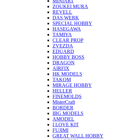
MINIART
ZOUKEI MURA
REVELL
DAS WERK
SPECIAL HOBBY
HASEGAWA
TAMIYA
CLEAR PROP
ZVEZDA
EDUARD
HOBBY BOSS
DRAGON
AIRFIX
HK MODELS
TAKOM
MIRAGE HOBBY
HELLER
FINEMOLDS
MisterCraft
BORDER
IBG MODELS
AMODEL
I LOVE KIT
FUJIMI
GREAT WALL HOBBY