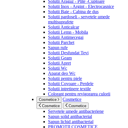
Solutii Aragaz - Plite -Cuptoare
Solutii Inox - Argint - Electrocasnice
Solutii Baie - Cabina de dus
Solutii pardoseli - servetele umede
multisuprafete
Solutii Anticalcar
Solutii Lemn - Mobila
Solutii Antimecegai
Solutii Parchet
Sapun rufe
Solutii Desfundat Tevi
Solutii Geam
Solutii Apret
Solutii Wc
Aparat deo Wc
Solutii pentru piele
Solutii Covoare - Perdele
Solutii intretinere textile
Colorant pentru revigorarea culorii
Cosmetice
Cosmetice
Cosmetice
Cosmetice
Servetele umede antibacteriene
Sapun solid antibacterial
Sapun lichid antibacterial
PROMOTII COSMETICE