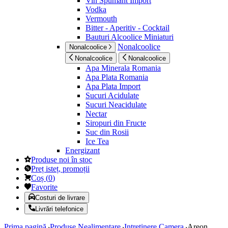
Vin Spumant Import
Vodka
Vermouth
Bitter - Aperitiv - Cocktail
Bauturi Alcoolice Miniaturi
Nonalcoolice
Nonalcoolice
Nonalcoolice
Nonalcoolice
Apa Minerala Romania
Apa Plata Romania
Apa Plata Import
Sucuri Acidulate
Sucuri Neacidulate
Nectar
Siropuri din Fructe
Suc din Rosii
Ice Tea
Energizant
Produse noi în stoc
Preț isteț, promoții
Coș
(
0
)
Favorite
Costuri de livrare
Livrări telefonice
Prima pagină
Produse Nealimentare
Intretinere Camera
Areon