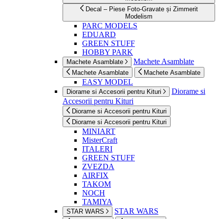
Decal – Piese Foto-Gravate și Zimmerit
Modelism
PARC MODELS
EDUARD
GREEN STUFF
HOBBY PARK
Machete Asamblate
Machete Asamblate
Machete Asamblate
Machete Asamblate
EASY MODEL
Diorame si
Diorame si Accesorii pentru Kituri
Accesorii pentru Kituri
Diorame si Accesorii pentru Kituri
Diorame si Accesorii pentru Kituri
MINIART
MisterCraft
ITALERI
GREEN STUFF
ZVEZDA
AIRFIX
TAKOM
NOCH
TAMIYA
STAR WARS
STAR WARS