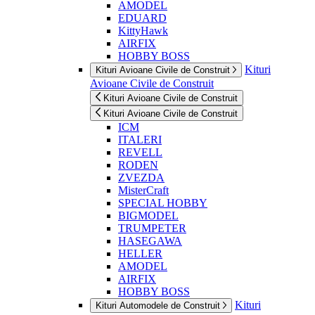
AMODEL
EDUARD
KittyHawk
AIRFIX
HOBBY BOSS
Kituri
Kituri Avioane Civile de Construit
Avioane Civile de Construit
Kituri Avioane Civile de Construit
Kituri Avioane Civile de Construit
ICM
ITALERI
REVELL
RODEN
ZVEZDA
MisterCraft
SPECIAL HOBBY
BIGMODEL
TRUMPETER
HASEGAWA
HELLER
AMODEL
AIRFIX
HOBBY BOSS
Kituri
Kituri Automodele de Construit