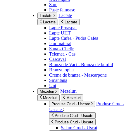
Sare
Paste fainoase
Lactate
Lactate
Lactate
Lactate
Lapte Proaspat
Lapte UHT
Lapte Cafea - Pudra Cafea
Iaurt natural
Sana - Chefir
Telemea - Cas
Cascaval
Branza de Vaci - Branza de burduf
Branza topita
Crema de branza - Mascarpone
Smantana
Unt
Mezeluri
Mezeluri
Mezeluri
Mezeluri
Produse Crud -
Produse Crud - Uscate
Uscate
Produse Crud - Uscate
Produse Crud - Uscate
Salam Crud - Uscat