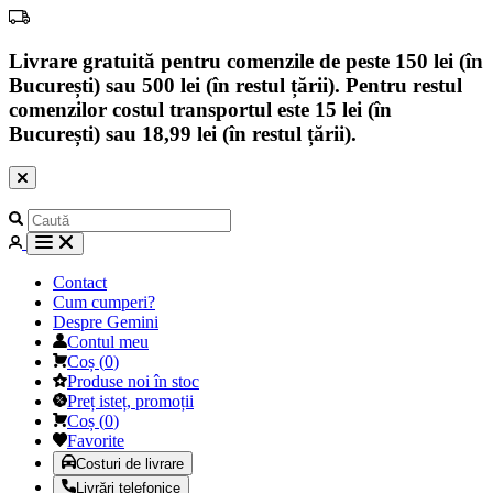
Livrare gratuită pentru comenzile de peste 150 lei (în
București) sau 500 lei (în restul țării). Pentru restul
comenzilor costul transportul este 15 lei (în
București) sau 18,99 lei (în restul țării).
Contact
Cum cumperi?
Despre Gemini
Contul meu
Coș
(
0
)
Produse noi în stoc
Preț isteț, promoții
Coș
(
0
)
Favorite
Costuri de livrare
Livrări telefonice