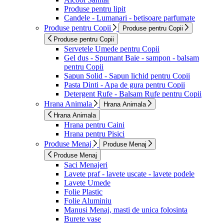
Produse pentru lipit
Candele - Lumanari - betisoare parfumate
Produse pentru Copii
Produse pentru Copii
Produse pentru Copii
Servetele Umede pentru Copii
Gel dus - Spumant Baie - sampon - balsam
pentru Copii
Sapun Solid - Sapun lichid pentru Copii
Pasta Dinti - Apa de gura pentru Copii
Detergent Rufe - Balsam Rufe pentru Copii
Hrana Animala
Hrana Animala
Hrana Animala
Hrana pentru Caini
Hrana pentru Pisici
Produse Menaj
Produse Menaj
Produse Menaj
Saci Menajeri
Lavete praf - lavete uscate - lavete podele
Lavete Umede
Folie Plastic
Folie Aluminiu
Manusi Menaj, masti de unica folosinta
Burete vase