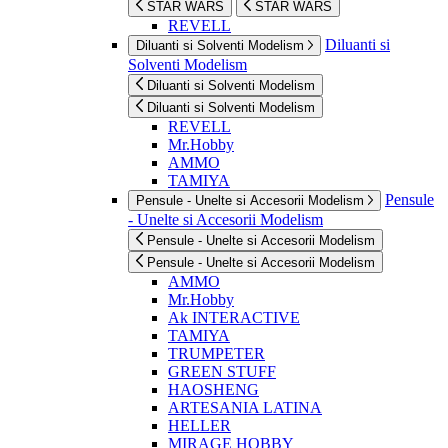
STAR WARS
STAR WARS
REVELL
Diluanti si
Diluanti si Solventi Modelism
Solventi Modelism
Diluanti si Solventi Modelism
Diluanti si Solventi Modelism
REVELL
Mr.Hobby
AMMO
TAMIYA
Pensule
Pensule - Unelte si Accesorii Modelism
- Unelte si Accesorii Modelism
Pensule - Unelte si Accesorii Modelism
Pensule - Unelte si Accesorii Modelism
AMMO
Mr.Hobby
Ak INTERACTIVE
TAMIYA
TRUMPETER
GREEN STUFF
HAOSHENG
ARTESANIA LATINA
HELLER
MIRAGE HOBBY