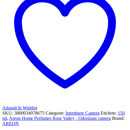
Adaugă în Wishlist
SKU:
3800034978675
Categorie:
Intretinere Camera
Etichete:
150
ml
,
Areon Home Perfumes Rose Valley - Odorizant camera
Brand:
AREON