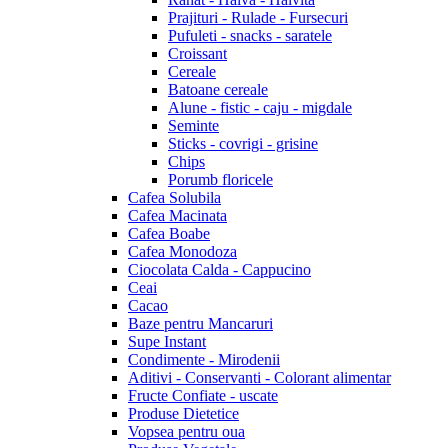
Prajituri - Rulade - Fursecuri
Pufuleti - snacks - saratele
Croissant
Cereale
Batoane cereale
Alune - fistic - caju - migdale
Seminte
Sticks - covrigi - grisine
Chips
Porumb floricele
Cafea Solubila
Cafea Macinata
Cafea Boabe
Cafea Monodoza
Ciocolata Calda - Cappucino
Ceai
Cacao
Baze pentru Mancaruri
Supe Instant
Condimente - Mirodenii
Aditivi - Conservanti - Colorant alimentar
Fructe Confiate - uscate
Produse Dietetice
Vopsea pentru oua