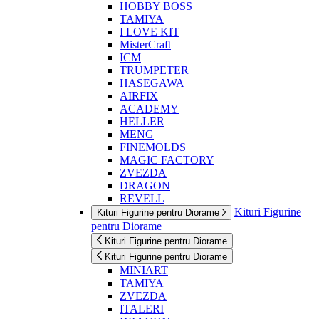
HOBBY BOSS
TAMIYA
I LOVE KIT
MisterCraft
ICM
TRUMPETER
HASEGAWA
AIRFIX
ACADEMY
HELLER
MENG
FINEMOLDS
MAGIC FACTORY
ZVEZDA
DRAGON
REVELL
Kituri Figurine
Kituri Figurine pentru Diorame
pentru Diorame
Kituri Figurine pentru Diorame
Kituri Figurine pentru Diorame
MINIART
TAMIYA
ZVEZDA
ITALERI