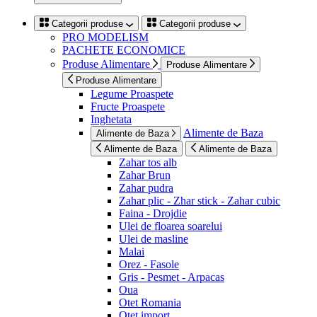
Categorii produse
Categorii produse
PRO MODELISM
PACHETE ECONOMICE
Produse Alimentare
Produse Alimentare
Produse Alimentare
Legume Proaspete
Fructe Proaspete
Inghetata
Alimente de Baza
Alimente de Baza
Alimente de Baza
Alimente de Baza
Zahar tos alb
Zahar Brun
Zahar pudra
Zahar plic - Zhar stick - Zahar cubic
Faina - Drojdie
Ulei de floarea soarelui
Ulei de masline
Malai
Orez - Fasole
Gris - Pesmet - Arpacas
Oua
Otet Romania
Otet import