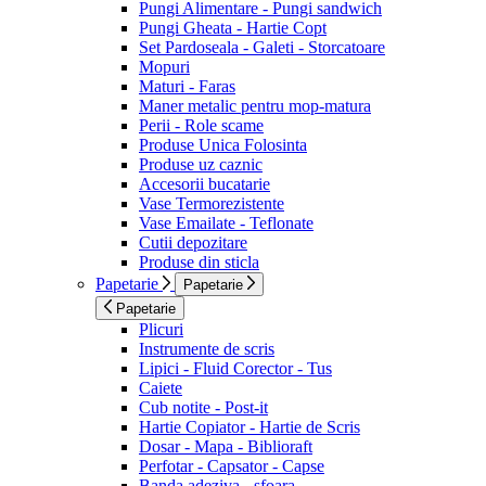
Pungi Alimentare - Pungi sandwich
Pungi Gheata - Hartie Copt
Set Pardoseala - Galeti - Storcatoare
Mopuri
Maturi - Faras
Maner metalic pentru mop-matura
Perii - Role scame
Produse Unica Folosinta
Produse uz caznic
Accesorii bucatarie
Vase Termorezistente
Vase Emailate - Teflonate
Cutii depozitare
Produse din sticla
Papetarie
Papetarie
Papetarie
Plicuri
Instrumente de scris
Lipici - Fluid Corector - Tus
Caiete
Cub notite - Post-it
Hartie Copiator - Hartie de Scris
Dosar - Mapa - Biblioraft
Perfotar - Capsator - Capse
Banda adeziva - sfoara