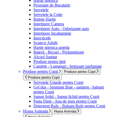
Hartie Igienica
Prosoape de Bucatarie
Servetele
Servetele la Cutie
Batiste Hartie
Intretinere Camera
Intretinere Auto - Odorizante auto
Intretinere Incaltaminte
Insecticide
Scutece Adulti
Hartie igienica umeda
Baterii - Becuri - Prelungitoare
Alcool Sanitar
Produse pentru lipit
Candele - Lumanari - betisoare parfumate
Produse pentru Copii
Produse pentru Copii
Produse pentru Copii
Servetele Umede pentru Copii
Gel dus - Spumant Baie - sampon - balsam
pentru Copii
Sapun Solid - Sapun lichid pentru Copii
Pasta Dinti - Apa de gura pentru Copii
Detergent Rufe - Balsam Rufe pentru Copii
Hrana Animala
Hrana Animala