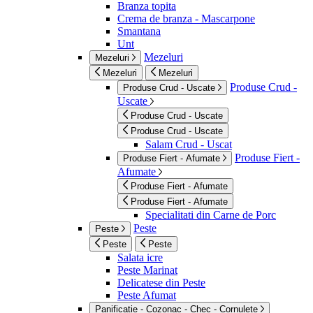
Branza topita
Crema de branza - Mascarpone
Smantana
Unt
Mezeluri
Mezeluri
Mezeluri
Mezeluri
Produse Crud -
Produse Crud - Uscate
Uscate
Produse Crud - Uscate
Produse Crud - Uscate
Salam Crud - Uscat
Produse Fiert -
Produse Fiert - Afumate
Afumate
Produse Fiert - Afumate
Produse Fiert - Afumate
Specialitati din Carne de Porc
Peste
Peste
Peste
Peste
Salata icre
Peste Marinat
Delicatese din Peste
Peste Afumat
Panificatie - Cozonac - Chec - Cornulete