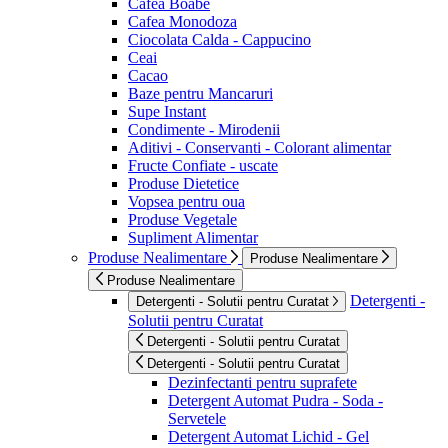
Cafea Boabe
Cafea Monodoza
Ciocolata Calda - Cappucino
Ceai
Cacao
Baze pentru Mancaruri
Supe Instant
Condimente - Mirodenii
Aditivi - Conservanti - Colorant alimentar
Fructe Confiate - uscate
Produse Dietetice
Vopsea pentru oua
Produse Vegetale
Supliment Alimentar
Produse Nealimentare
Produse Nealimentare
Produse Nealimentare
Detergenti -
Detergenti - Solutii pentru Curatat
Solutii pentru Curatat
Detergenti - Solutii pentru Curatat
Detergenti - Solutii pentru Curatat
Dezinfectanti pentru suprafete
Detergent Automat Pudra - Soda -
Servetele
Detergent Automat Lichid - Gel