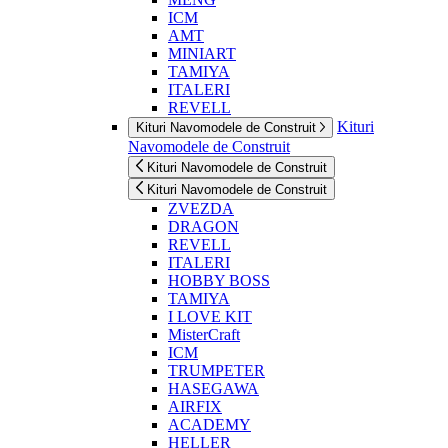
ICM
AMT
MINIART
TAMIYA
ITALERI
REVELL
Kituri
Kituri Navomodele de Construit
Navomodele de Construit
Kituri Navomodele de Construit
Kituri Navomodele de Construit
ZVEZDA
DRAGON
REVELL
ITALERI
HOBBY BOSS
TAMIYA
I LOVE KIT
MisterCraft
ICM
TRUMPETER
HASEGAWA
AIRFIX
ACADEMY
HELLER