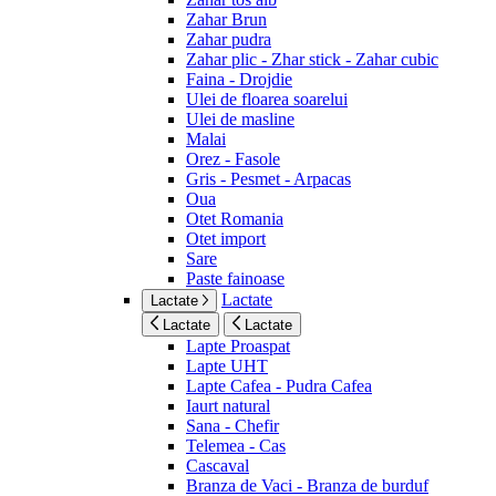
Zahar Brun
Zahar pudra
Zahar plic - Zhar stick - Zahar cubic
Faina - Drojdie
Ulei de floarea soarelui
Ulei de masline
Malai
Orez - Fasole
Gris - Pesmet - Arpacas
Oua
Otet Romania
Otet import
Sare
Paste fainoase
Lactate
Lactate
Lactate
Lactate
Lapte Proaspat
Lapte UHT
Lapte Cafea - Pudra Cafea
Iaurt natural
Sana - Chefir
Telemea - Cas
Cascaval
Branza de Vaci - Branza de burduf