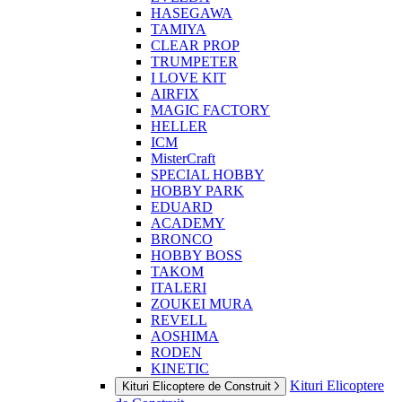
HASEGAWA
TAMIYA
CLEAR PROP
TRUMPETER
I LOVE KIT
AIRFIX
MAGIC FACTORY
HELLER
ICM
MisterCraft
SPECIAL HOBBY
HOBBY PARK
EDUARD
ACADEMY
BRONCO
HOBBY BOSS
TAKOM
ITALERI
ZOUKEI MURA
REVELL
AOSHIMA
RODEN
KINETIC
Kituri Elicoptere
Kituri Elicoptere de Construit