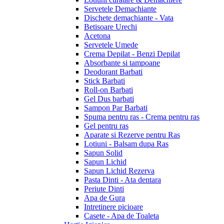
Servetele Demachiante
Dischete demachiante - Vata
Betisoare Urechi
Acetona
Servetele Umede
Crema Depilat - Benzi Depilat
Absorbante si tampoane
Deodorant Barbati
Stick Barbati
Roll-on Barbati
Gel Dus barbati
Sampon Par Barbati
Spuma pentru ras - Crema pentru ras
Gel pentru ras
Aparate si Rezerve pentru Ras
Lotiuni - Balsam dupa Ras
Sapun Solid
Sapun Lichid
Sapun Lichid Rezerva
Pasta Dinti - Ata dentara
Periute Dinti
Apa de Gura
Intretinere picioare
Casete - Apa de Toaleta