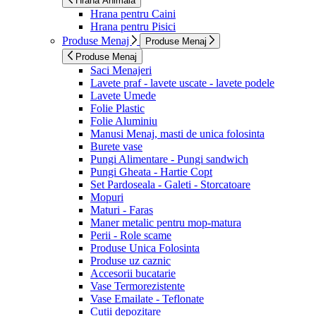
Hrana Animala
Hrana pentru Caini
Hrana pentru Pisici
Produse Menaj
Produse Menaj
Produse Menaj
Saci Menajeri
Lavete praf - lavete uscate - lavete podele
Lavete Umede
Folie Plastic
Folie Aluminiu
Manusi Menaj, masti de unica folosinta
Burete vase
Pungi Alimentare - Pungi sandwich
Pungi Gheata - Hartie Copt
Set Pardoseala - Galeti - Storcatoare
Mopuri
Maturi - Faras
Maner metalic pentru mop-matura
Perii - Role scame
Produse Unica Folosinta
Produse uz caznic
Accesorii bucatarie
Vase Termorezistente
Vase Emailate - Teflonate
Cutii depozitare