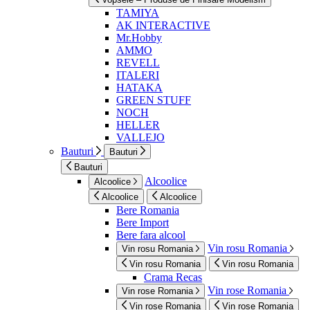
TAMIYA
AK INTERACTIVE
Mr.Hobby
AMMO
REVELL
ITALERI
HATAKA
GREEN STUFF
NOCH
HELLER
VALLEJO
Bauturi
Bauturi
Bauturi
Alcoolice
Alcoolice
Alcoolice
Alcoolice
Bere Romania
Bere Import
Bere fara alcool
Vin rosu Romania
Vin rosu Romania
Vin rosu Romania
Vin rosu Romania
Crama Recas
Vin rose Romania
Vin rose Romania
Vin rose Romania
Vin rose Romania