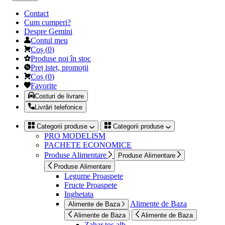
Contact
Cum cumperi?
Despre Gemini
Contul meu
Coș
(
0
)
Produse noi în stoc
Preț isteț, promoții
Coș
(
0
)
Favorite
Costuri de livrare
Livrări telefonice
Categorii produse
Categorii produse
PRO MODELISM
PACHETE ECONOMICE
Produse Alimentare
Produse Alimentare
Produse Alimentare
Legume Proaspete
Fructe Proaspete
Inghetata
Alimente de Baza
Alimente de Baza
Alimente de Baza
Alimente de Baza
Zahar tos alb