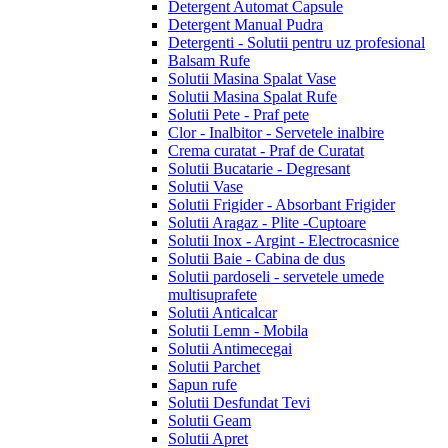
Detergent Automat Capsule
Detergent Manual Pudra
Detergenti - Solutii pentru uz profesional
Balsam Rufe
Solutii Masina Spalat Vase
Solutii Masina Spalat Rufe
Solutii Pete - Praf pete
Clor - Inalbitor - Servetele inalbire
Crema curatat - Praf de Curatat
Solutii Bucatarie - Degresant
Solutii Vase
Solutii Frigider - Absorbant Frigider
Solutii Aragaz - Plite -Cuptoare
Solutii Inox - Argint - Electrocasnice
Solutii Baie - Cabina de dus
Solutii pardoseli - servetele umede
multisuprafete
Solutii Anticalcar
Solutii Lemn - Mobila
Solutii Antimecegai
Solutii Parchet
Sapun rufe
Solutii Desfundat Tevi
Solutii Geam
Solutii Apret