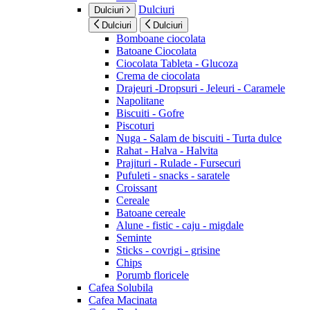
Dulciuri
Dulciuri
Dulciuri
Dulciuri
Bomboane ciocolata
Batoane Ciocolata
Ciocolata Tableta - Glucoza
Crema de ciocolata
Drajeuri -Dropsuri - Jeleuri - Caramele
Napolitane
Biscuiti - Gofre
Piscoturi
Nuga - Salam de biscuiti - Turta dulce
Rahat - Halva - Halvita
Prajituri - Rulade - Fursecuri
Pufuleti - snacks - saratele
Croissant
Cereale
Batoane cereale
Alune - fistic - caju - migdale
Seminte
Sticks - covrigi - grisine
Chips
Porumb floricele
Cafea Solubila
Cafea Macinata