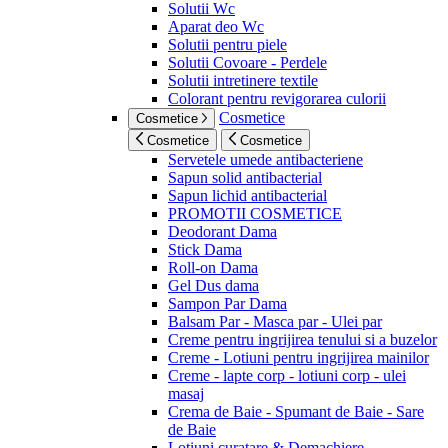
Solutii Wc
Aparat deo Wc
Solutii pentru piele
Solutii Covoare - Perdele
Solutii intretinere textile
Colorant pentru revigorarea culorii
Cosmetice
Cosmetice
Cosmetice
Cosmetice
Servetele umede antibacteriene
Sapun solid antibacterial
Sapun lichid antibacterial
PROMOTII COSMETICE
Deodorant Dama
Stick Dama
Roll-on Dama
Gel Dus dama
Sampon Par Dama
Balsam Par - Masca par - Ulei par
Creme pentru ingrijirea tenului si a buzelor
Creme - Lotiuni pentru ingrijirea mainilor
Creme - lapte corp - lotiuni corp - ulei
masaj
Crema de Baie - Spumant de Baie - Sare
de Baie
Lotiuni curatare & Demachiere