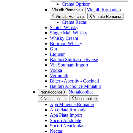
Crama Oprisor
Vin alb Romania
Vin alb Romania
Vin alb Romania
Vin alb Romania
Crama Recas
Scotch Whisky
Single Malt Whisky
Whisky Cream
Bourbon Whisky
Gin
Liqueur
Bauturi Spirtoase Diverse
Vin Spumant Import
Vodka
Vermouth
Bitter - Aperitiv - Cocktail
Bauturi Alcoolice Miniaturi
Nonalcoolice
Nonalcoolice
Nonalcoolice
Nonalcoolice
Apa Minerala Romania
Apa Plata Romania
Apa Plata Import
Sucuri Acidulate
Sucuri Neacidulate
Nectar