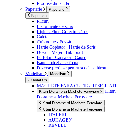
Produse din sticla
Papetarie
Papetarie
Papetarie
Plicuri
Instrumente de scris
Lipici - Fluid Corector - Tus
Caiete
Cub notite - Post-it
Hartie Copiator - Hartie de Scris
Dosar - Mapa - Biblioraft
Perfotar - Capsator - Capse
Banda adeziva - sfoara
Diverse produse pentru scoala si birou
Modelism
Modelism
Modelism
MACHETE FARA CUTIE / RESIGILATE
Kituri
Kituri Diorame si Machete Feroviare
Diorame si Machete Feroviare
Kituri Diorame si Machete Feroviare
Kituri Diorame si Machete Feroviare
ITALERI
AUHAGEN
REVELL