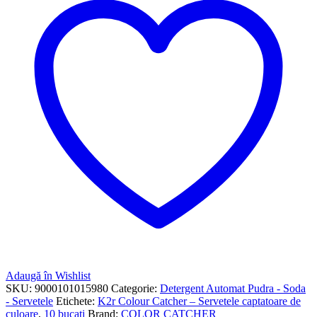
Adaugă în Wishlist
SKU:
9000101015980
Categorie:
Detergent Automat Pudra - Soda
- Servetele
Etichete:
K2r Colour Catcher – Servetele captatoare de
culoare
,
10 bucati
Brand:
COLOR CATCHER