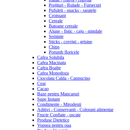
Prajituri - Rulade - Fursecuri
Pufuleti - snacks - saratele
Croissant
Cereale
Batoane cereale
Alune - fistic - caju - migdale
Seminte
Sticks - covrigi - grisine
Chips
Porumb floricele
Cafea Solubila
Cafea Macinata
Cafea Boabe
Cafea Monodoza
Ciocolata Calda - Cappucino
Ceai
Cacao
Baze pentru Mancaruri
Supe Instant
Condimente - Mirodenii
Aditivi - Conservanti - Colorant alimentar
Fructe Confiate - uscate
Produse Dietetice
Vopsea pentru oua