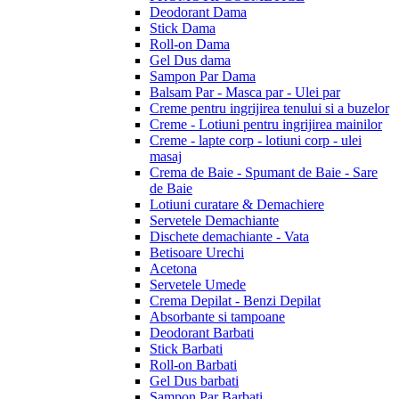
Deodorant Dama
Stick Dama
Roll-on Dama
Gel Dus dama
Sampon Par Dama
Balsam Par - Masca par - Ulei par
Creme pentru ingrijirea tenului si a buzelor
Creme - Lotiuni pentru ingrijirea mainilor
Creme - lapte corp - lotiuni corp - ulei
masaj
Crema de Baie - Spumant de Baie - Sare
de Baie
Lotiuni curatare & Demachiere
Servetele Demachiante
Dischete demachiante - Vata
Betisoare Urechi
Acetona
Servetele Umede
Crema Depilat - Benzi Depilat
Absorbante si tampoane
Deodorant Barbati
Stick Barbati
Roll-on Barbati
Gel Dus barbati
Sampon Par Barbati