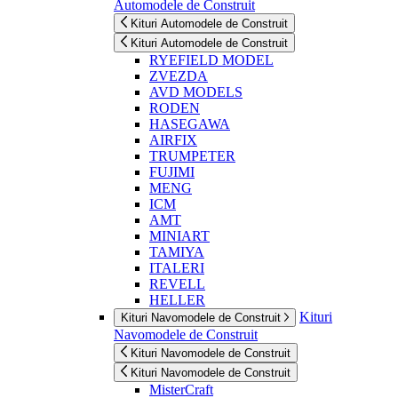
Automodele de Construit
Kituri Automodele de Construit
Kituri Automodele de Construit
RYEFIELD MODEL
ZVEZDA
AVD MODELS
RODEN
HASEGAWA
AIRFIX
TRUMPETER
FUJIMI
MENG
ICM
AMT
MINIART
TAMIYA
ITALERI
REVELL
HELLER
Kituri
Kituri Navomodele de Construit
Navomodele de Construit
Kituri Navomodele de Construit
Kituri Navomodele de Construit
MisterCraft