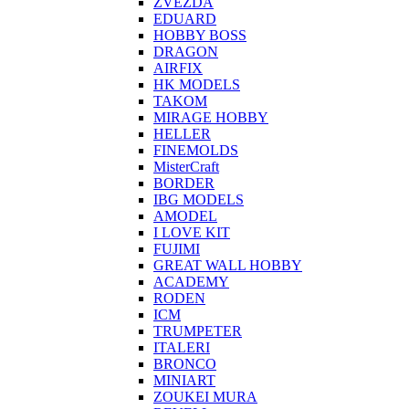
ZVEZDA
EDUARD
HOBBY BOSS
DRAGON
AIRFIX
HK MODELS
TAKOM
MIRAGE HOBBY
HELLER
FINEMOLDS
MisterCraft
BORDER
IBG MODELS
AMODEL
I LOVE KIT
FUJIMI
GREAT WALL HOBBY
ACADEMY
RODEN
ICM
TRUMPETER
ITALERI
BRONCO
MINIART
ZOUKEI MURA