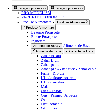
Categorii produse
Categorii produse
PRO MODELISM
PACHETE ECONOMICE
Produse Alimentare
Produse Alimentare
Produse Alimentare
Legume Proaspete
Fructe Proaspete
Inghetata
Alimente de Baza
Alimente de Baza
Alimente de Baza
Alimente de Baza
Zahar tos alb
Zahar Brun
Zahar pudra
Zahar plic - Zhar stick - Zahar cubic
Faina - Drojdie
Ulei de floarea soarelui
Ulei de masline
Malai
Orez - Fasole
Gris - Pesmet - Arpacas
Oua
Otet Romania
Otet import