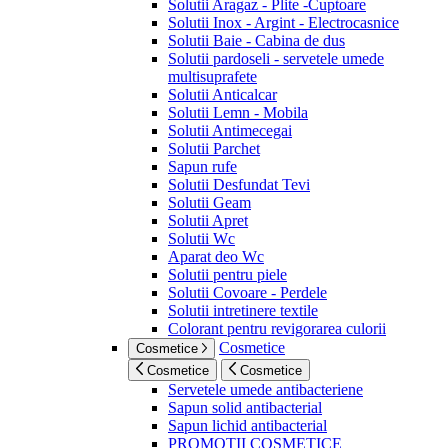
Solutii Aragaz - Plite -Cuptoare
Solutii Inox - Argint - Electrocasnice
Solutii Baie - Cabina de dus
Solutii pardoseli - servetele umede
multisuprafete
Solutii Anticalcar
Solutii Lemn - Mobila
Solutii Antimecegai
Solutii Parchet
Sapun rufe
Solutii Desfundat Tevi
Solutii Geam
Solutii Apret
Solutii Wc
Aparat deo Wc
Solutii pentru piele
Solutii Covoare - Perdele
Solutii intretinere textile
Colorant pentru revigorarea culorii
Cosmetice
Cosmetice
Cosmetice
Cosmetice
Servetele umede antibacteriene
Sapun solid antibacterial
Sapun lichid antibacterial
PROMOTII COSMETICE