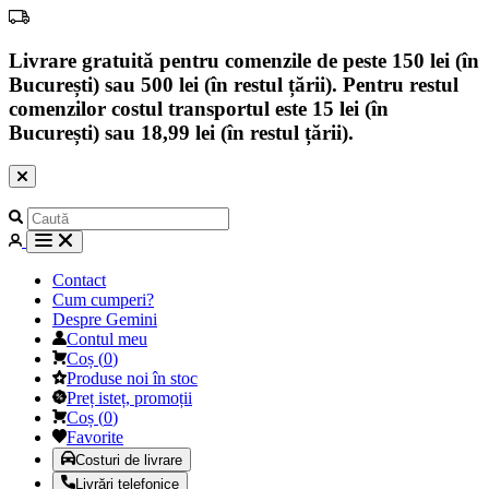
Livrare gratuită pentru comenzile de peste 150 lei (în
București) sau 500 lei (în restul țării). Pentru restul
comenzilor costul transportul este 15 lei (în
București) sau 18,99 lei (în restul țării).
Contact
Cum cumperi?
Despre Gemini
Contul meu
Coș
(
0
)
Produse noi în stoc
Preț isteț, promoții
Coș
(
0
)
Favorite
Costuri de livrare
Livrări telefonice