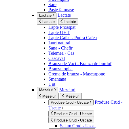
Sare
Paste fainoase
Lactate
Lactate
Lactate
Lactate
Lapte Proaspat
Lapte UHT
Lapte Cafea - Pudra Cafea
Iaurt natural
Sana - Chefir
Telemea - Cas
Cascaval
Branza de Vaci - Branza de burduf
Branza topita
Crema de branza - Mascarpone
Smantana
Unt
Mezeluri
Mezeluri
Mezeluri
Mezeluri
Produse Crud -
Produse Crud - Uscate
Uscate
Produse Crud - Uscate
Produse Crud - Uscate
Salam Crud - Uscat