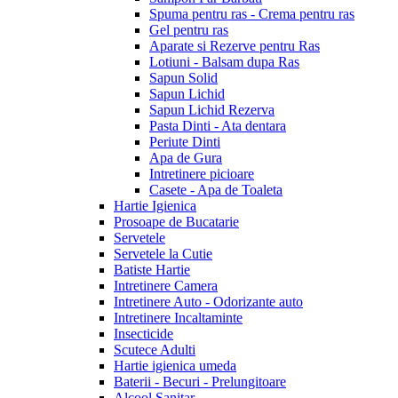
Spuma pentru ras - Crema pentru ras
Gel pentru ras
Aparate si Rezerve pentru Ras
Lotiuni - Balsam dupa Ras
Sapun Solid
Sapun Lichid
Sapun Lichid Rezerva
Pasta Dinti - Ata dentara
Periute Dinti
Apa de Gura
Intretinere picioare
Casete - Apa de Toaleta
Hartie Igienica
Prosoape de Bucatarie
Servetele
Servetele la Cutie
Batiste Hartie
Intretinere Camera
Intretinere Auto - Odorizante auto
Intretinere Incaltaminte
Insecticide
Scutece Adulti
Hartie igienica umeda
Baterii - Becuri - Prelungitoare
Alcool Sanitar