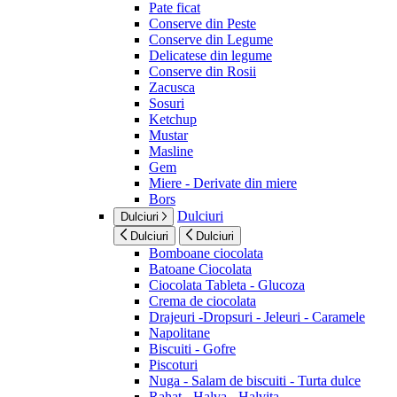
Pate ficat
Conserve din Peste
Conserve din Legume
Delicatese din legume
Conserve din Rosii
Zacusca
Sosuri
Ketchup
Mustar
Masline
Gem
Miere - Derivate din miere
Bors
Dulciuri
Dulciuri
Dulciuri
Dulciuri
Bomboane ciocolata
Batoane Ciocolata
Ciocolata Tableta - Glucoza
Crema de ciocolata
Drajeuri -Dropsuri - Jeleuri - Caramele
Napolitane
Biscuiti - Gofre
Piscoturi
Nuga - Salam de biscuiti - Turta dulce
Rahat - Halva - Halvita