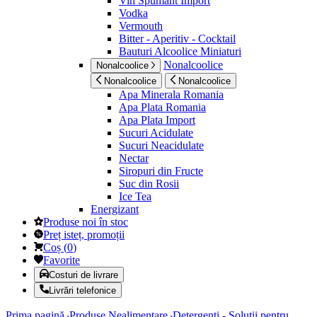
Vin Spumant Import
Vodka
Vermouth
Bitter - Aperitiv - Cocktail
Bauturi Alcoolice Miniaturi
Nonalcoolice
Nonalcoolice
Nonalcoolice
Nonalcoolice
Apa Minerala Romania
Apa Plata Romania
Apa Plata Import
Sucuri Acidulate
Sucuri Neacidulate
Nectar
Siropuri din Fructe
Suc din Rosii
Ice Tea
Energizant
Produse noi în stoc
Preț isteț, promoții
Coș
(
0
)
Favorite
Costuri de livrare
Livrări telefonice
Prima pagină
Produse Nealimentare
Detergenti - Solutii pentru