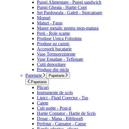
Pungi Alimentare - Pungi sandwich
Pungi Gheata - Hartie Copt
Set Pardoseala - Galeti - Storcatoare
Mopuri
Maturi - Faras
Maner metalic pentru mop-matura
Perii - Role scame
Produse Unica Folosinta
Produse uz caznic
Accesorii bucatarie
Vase Termorezistente
Vase Emailate - Teflonate
Cutii depozitare
Produse din sticla
Papetarie
Papetarie
Papetarie
Plicuri
Instrumente de scris
Lipici - Fluid Corector - Tus
Caiete
Cub notite - Post-it
Hartie Copiator - Hartie de Scris
Dosar - Mapa - Biblioraft
Perfotar - Capsator - Capse
Banda adeziva - sfoara