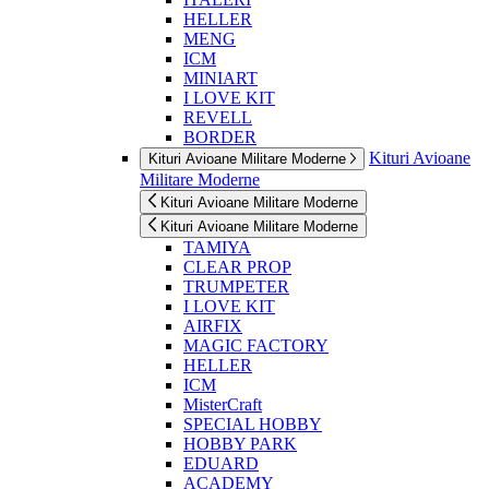
HELLER
MENG
ICM
MINIART
I LOVE KIT
REVELL
BORDER
Kituri Avioane
Kituri Avioane Militare Moderne
Militare Moderne
Kituri Avioane Militare Moderne
Kituri Avioane Militare Moderne
TAMIYA
CLEAR PROP
TRUMPETER
I LOVE KIT
AIRFIX
MAGIC FACTORY
HELLER
ICM
MisterCraft
SPECIAL HOBBY
HOBBY PARK
EDUARD
ACADEMY