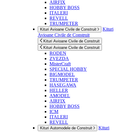
AIRFIX
HOBBY BOSS
ITALERI
REVELL
TRUMPETER
Kituri
Kituri Avioane Civile de Construit
Avioane Civile de Construit
Kituri Avioane Civile de Construit
Kituri Avioane Civile de Construit
RODEN
ZVEZDA
MisterCraft
SPECIAL HOBBY
BIGMODEL
TRUMPETER
HASEGAWA
HELLER
AMODEL
AIRFIX
HOBBY BOSS
ICM
ITALERI
REVELL
Kituri
Kituri Automodele de Construit