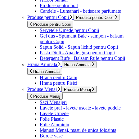
Produse pentru lipit
Candele - Lumanari - betisoare parfumate
Produse pentru Copii
Produse pentru Copii
Produse pentru Copii
Servetele Umede pentru Copii
Gel dus - Spumant Baie - sampon - balsam
pentru Copii
Sapun Solid - Sapun lichid pentru Copii
Pasta Dinti - Apa de gura pentru Copii
Detergent Rufe - Balsam Rufe pentru Copii
Hrana Animala
Hrana Animala
Hrana Animala
Hrana pentru Caini
Hrana pentru Pisici
Produse Menaj
Produse Menaj
Produse Menaj
Saci Menajeri
Lavete praf - lavete uscate - lavete podele
Lavete Umede
Folie Plastic
Folie Aluminiu
Manusi Menaj, masti de unica folosinta
Burete vase