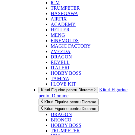
ICM
TRUMPETER
HASEGAWA
AIRFIX
ACADEMY
HELLER
MENG
FINEMOLDS
MAGIC FACTORY
ZVEZDA
DRAGON
REVELL
ITALERI
HOBBY BOSS
TAMIYA
I LOVE KIT
Kituri Figurine
Kituri Figurine pentru Diorame
pentru Diorame
Kituri Figurine pentru Diorame
Kituri Figurine pentru Diorame
DRAGON
BRONCO
HOBBY BOSS
TRUMPETER