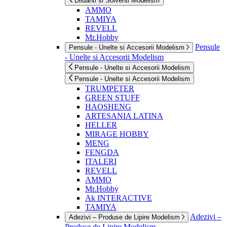
Diluanti si Solventi Modelism
AMMO
TAMIYA
REVELL
Mr.Hobby
Pensule
Pensule - Unelte si Accesorii Modelism
- Unelte si Accesorii Modelism
Pensule - Unelte si Accesorii Modelism
Pensule - Unelte si Accesorii Modelism
TRUMPETER
GREEN STUFF
HAOSHENG
ARTESANIA LATINA
HELLER
MIRAGE HOBBY
MENG
FENGDA
ITALERI
REVELL
AMMO
Mr.Hobby
Ak INTERACTIVE
TAMIYA
Adezivi –
Adezivi – Produse de Lipire Modelism
Produse de Lipire Modelism