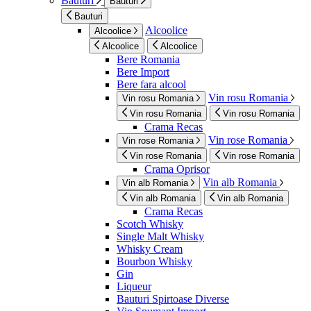
Bauturi
Bauturi
Bauturi
Alcoolice
Alcoolice
Alcoolice
Alcoolice
Bere Romania
Bere Import
Bere fara alcool
Vin rosu Romania
Vin rosu Romania
Vin rosu Romania
Vin rosu Romania
Crama Recas
Vin rose Romania
Vin rose Romania
Vin rose Romania
Vin rose Romania
Crama Oprisor
Vin alb Romania
Vin alb Romania
Vin alb Romania
Vin alb Romania
Crama Recas
Scotch Whisky
Single Malt Whisky
Whisky Cream
Bourbon Whisky
Gin
Liqueur
Bauturi Spirtoase Diverse