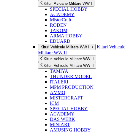
Kituri Avioane Militare WW I
SPECIAL HOBBY
ACADEMY
MisterCraft
RODEN
TAKOM
ARMA HOBBY
EDUARD
Kituri Vehicule
Kituri Vehicule Militare WW II
Militare WW II
Kituri Vehicule Militare WW II
Kituri Vehicule Militare WW II
TAMIYA
THUNDER MODEL
ITALERI
MPM PRODUCTION
AMMO
MISTERCRAFT
ICM
SPECIAL HOBBY
ACADEMY
DAS WERK
MINIART
AMUSING HOBBY