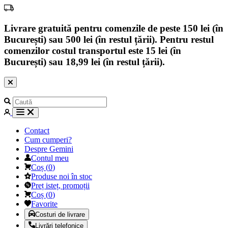
Livrare gratuită pentru comenzile de peste 150 lei (în
București) sau 500 lei (în restul țării). Pentru restul
comenzilor costul transportul este 15 lei (în
București) sau 18,99 lei (în restul țării).
Contact
Cum cumperi?
Despre Gemini
Contul meu
Coș
(
0
)
Produse noi în stoc
Preț isteț, promoții
Coș
(
0
)
Favorite
Costuri de livrare
Livrări telefonice