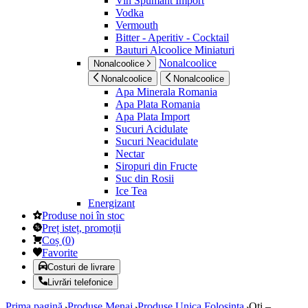
Vin Spumant Import
Vodka
Vermouth
Bitter - Aperitiv - Cocktail
Bauturi Alcoolice Miniaturi
Nonalcoolice
Nonalcoolice
Nonalcoolice
Nonalcoolice
Apa Minerala Romania
Apa Plata Romania
Apa Plata Import
Sucuri Acidulate
Sucuri Neacidulate
Nectar
Siropuri din Fructe
Suc din Rosii
Ice Tea
Energizant
Produse noi în stoc
Preț isteț, promoții
Coș
(
0
)
Favorite
Costuri de livrare
Livrări telefonice
Prima pagină
Produse Menaj
Produse Unica Folosinta
Oti –