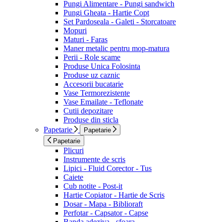
Pungi Alimentare - Pungi sandwich
Pungi Gheata - Hartie Copt
Set Pardoseala - Galeti - Storcatoare
Mopuri
Maturi - Faras
Maner metalic pentru mop-matura
Perii - Role scame
Produse Unica Folosinta
Produse uz caznic
Accesorii bucatarie
Vase Termorezistente
Vase Emailate - Teflonate
Cutii depozitare
Produse din sticla
Papetarie
Papetarie
Papetarie
Plicuri
Instrumente de scris
Lipici - Fluid Corector - Tus
Caiete
Cub notite - Post-it
Hartie Copiator - Hartie de Scris
Dosar - Mapa - Biblioraft
Perfotar - Capsator - Capse
Banda adeziva - sfoara