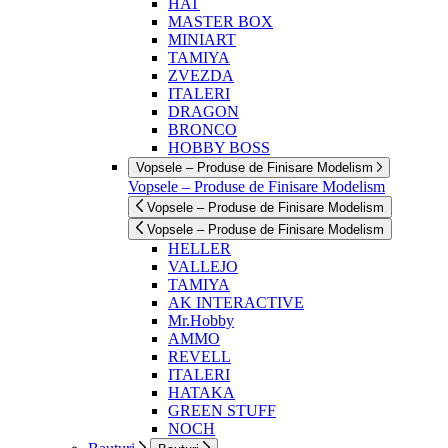
HAT
MASTER BOX
MINIART
TAMIYA
ZVEZDA
ITALERI
DRAGON
BRONCO
HOBBY BOSS
Vopsele – Produse de Finisare Modelism
Vopsele – Produse de Finisare Modelism
Vopsele – Produse de Finisare Modelism
Vopsele – Produse de Finisare Modelism
HELLER
VALLEJO
TAMIYA
AK INTERACTIVE
Mr.Hobby
AMMO
REVELL
ITALERI
HATAKA
GREEN STUFF
NOCH