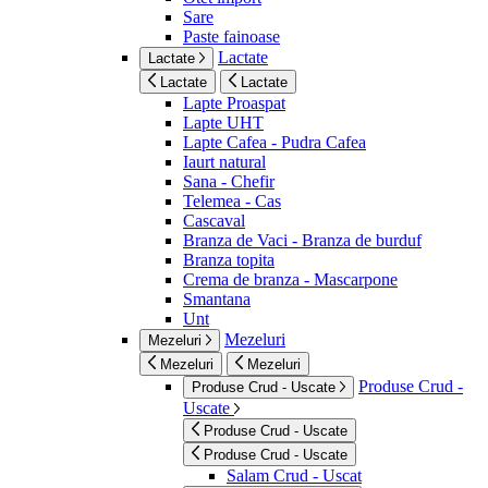
Sare
Paste fainoase
Lactate
Lactate
Lactate
Lactate
Lapte Proaspat
Lapte UHT
Lapte Cafea - Pudra Cafea
Iaurt natural
Sana - Chefir
Telemea - Cas
Cascaval
Branza de Vaci - Branza de burduf
Branza topita
Crema de branza - Mascarpone
Smantana
Unt
Mezeluri
Mezeluri
Mezeluri
Mezeluri
Produse Crud -
Produse Crud - Uscate
Uscate
Produse Crud - Uscate
Produse Crud - Uscate
Salam Crud - Uscat