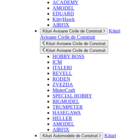
ACADEMY
AMODEL
EDUARD
KittyHawk
AIRFIX
Kituri
Kituri Avioane Civile de Construit
Avioane Civile de Construit
Kituri Avioane Civile de Construit
Kituri Avioane Civile de Construit
HOBBY BOSS
ICM
ITALERI
REVELL
RODEN
ZVEZDA
MisterCraft
SPECIAL HOBBY
BIGMODEL
TRUMPETER
HASEGAWA
HELLER
AMODEL
AIRFIX
Kituri
Kituri Automodele de Construit