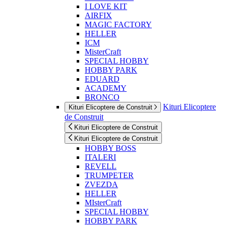
I LOVE KIT
AIRFIX
MAGIC FACTORY
HELLER
ICM
MisterCraft
SPECIAL HOBBY
HOBBY PARK
EDUARD
ACADEMY
BRONCO
Kituri Elicoptere
Kituri Elicoptere de Construit
de Construit
Kituri Elicoptere de Construit
Kituri Elicoptere de Construit
HOBBY BOSS
ITALERI
REVELL
TRUMPETER
ZVEZDA
HELLER
MIsterCraft
SPECIAL HOBBY
HOBBY PARK