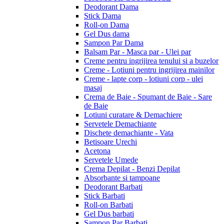
Deodorant Dama
Stick Dama
Roll-on Dama
Gel Dus dama
Sampon Par Dama
Balsam Par - Masca par - Ulei par
Creme pentru ingrijirea tenului si a buzelor
Creme - Lotiuni pentru ingrijirea mainilor
Creme - lapte corp - lotiuni corp - ulei
masaj
Crema de Baie - Spumant de Baie - Sare
de Baie
Lotiuni curatare & Demachiere
Servetele Demachiante
Dischete demachiante - Vata
Betisoare Urechi
Acetona
Servetele Umede
Crema Depilat - Benzi Depilat
Absorbante si tampoane
Deodorant Barbati
Stick Barbati
Roll-on Barbati
Gel Dus barbati
Sampon Par Barbati