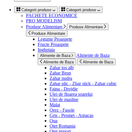
Categorii produse
Categorii produse
PACHETE ECONOMICE
PRO MODELISM
Produse Alimentare
Produse Alimentare
Produse Alimentare
Legume Proaspete
Fructe Proaspete
Inghetata
Alimente de Baza
Alimente de Baza
Alimente de Baza
Alimente de Baza
Zahar tos alb
Zahar Brun
Zahar pudra
Zahar plic - Zhar stick - Zahar cubic
Faina - Drojdie
Ulei de floarea soarelui
Ulei de masline
Malai
Orez - Fasole
Gris - Pesmet - Arpacas
Oua
Otet Romania
Otet import