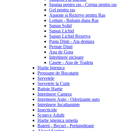
Spuma pentru ras - Crema pentru ras
Gel pentru ras
Aparate si Rezerve pentru Ras
Lotiuni - Balsam dupa Ras
Sapun Solid
Sapun Lichid
Sapun Lichid Rezerva
Pasta Dinti - Ata dentara
Periute Dinti
Apa de Gura
Intretinere picioare
Casete - Apa de Toaleta
Hartie Igienica
Prosoape de Bucatarie
Servetele
Servetele la Cutie
Batiste Hartie
Intretinere Camera
Intretinere Auto - Odorizante auto
Intretinere Incaltaminte
Insecticide
Scutece Adulti
Hartie igienica umeda
Baterii - Becuri - Prelungitoare
Alcool Sanitar