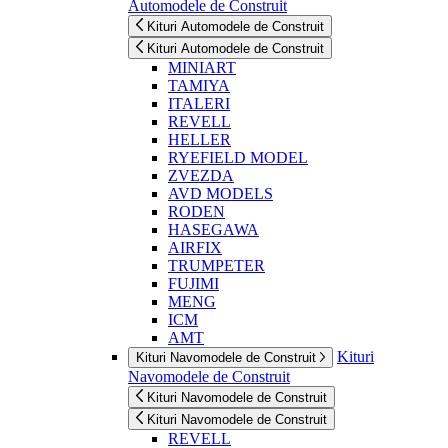
Automodele de Construit
Kituri Automodele de Construit
Kituri Automodele de Construit
MINIART
TAMIYA
ITALERI
REVELL
HELLER
RYEFIELD MODEL
ZVEZDA
AVD MODELS
RODEN
HASEGAWA
AIRFIX
TRUMPETER
FUJIMI
MENG
ICM
AMT
Kituri
Kituri Navomodele de Construit
Navomodele de Construit
Kituri Navomodele de Construit
Kituri Navomodele de Construit
REVELL