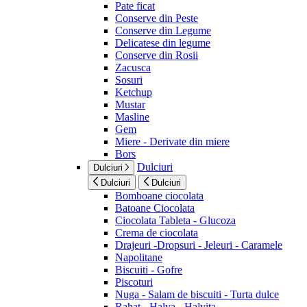
Pate ficat
Conserve din Peste
Conserve din Legume
Delicatese din legume
Conserve din Rosii
Zacusca
Sosuri
Ketchup
Mustar
Masline
Gem
Miere - Derivate din miere
Bors
Dulciuri
Dulciuri
Dulciuri
Dulciuri
Bomboane ciocolata
Batoane Ciocolata
Ciocolata Tableta - Glucoza
Crema de ciocolata
Drajeuri -Dropsuri - Jeleuri - Caramele
Napolitane
Biscuiti - Gofre
Piscoturi
Nuga - Salam de biscuiti - Turta dulce
Rahat - Halva - Halvita