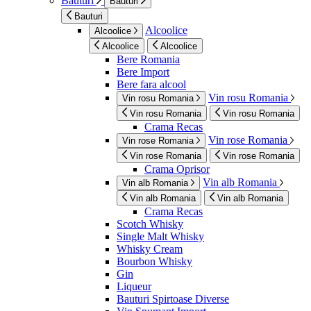
Bauturi
Bauturi
Bauturi
Alcoolice
Alcoolice
Alcoolice
Alcoolice
Bere Romania
Bere Import
Bere fara alcool
Vin rosu Romania
Vin rosu Romania
Vin rosu Romania
Vin rosu Romania
Crama Recas
Vin rose Romania
Vin rose Romania
Vin rose Romania
Vin rose Romania
Crama Oprisor
Vin alb Romania
Vin alb Romania
Vin alb Romania
Vin alb Romania
Crama Recas
Scotch Whisky
Single Malt Whisky
Whisky Cream
Bourbon Whisky
Gin
Liqueur
Bauturi Spirtoase Diverse