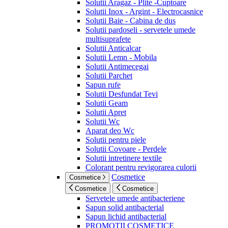
Solutii Aragaz - Plite -Cuptoare
Solutii Inox - Argint - Electrocasnice
Solutii Baie - Cabina de dus
Solutii pardoseli - servetele umede
multisuprafete
Solutii Anticalcar
Solutii Lemn - Mobila
Solutii Antimecegai
Solutii Parchet
Sapun rufe
Solutii Desfundat Tevi
Solutii Geam
Solutii Apret
Solutii Wc
Aparat deo Wc
Solutii pentru piele
Solutii Covoare - Perdele
Solutii intretinere textile
Colorant pentru revigorarea culorii
Cosmetice
Cosmetice
Cosmetice
Cosmetice
Servetele umede antibacteriene
Sapun solid antibacterial
Sapun lichid antibacterial
PROMOTII COSMETICE