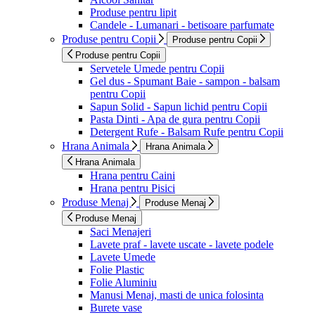
Produse pentru lipit
Candele - Lumanari - betisoare parfumate
Produse pentru Copii
Produse pentru Copii
Produse pentru Copii
Servetele Umede pentru Copii
Gel dus - Spumant Baie - sampon - balsam
pentru Copii
Sapun Solid - Sapun lichid pentru Copii
Pasta Dinti - Apa de gura pentru Copii
Detergent Rufe - Balsam Rufe pentru Copii
Hrana Animala
Hrana Animala
Hrana Animala
Hrana pentru Caini
Hrana pentru Pisici
Produse Menaj
Produse Menaj
Produse Menaj
Saci Menajeri
Lavete praf - lavete uscate - lavete podele
Lavete Umede
Folie Plastic
Folie Aluminiu
Manusi Menaj, masti de unica folosinta
Burete vase