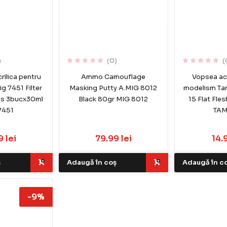
)
(0)
(
rilica pentru
Ammo Camouflage
Vopsea acr
g 7451 Filter
Masking Putty A.MIG 8012
modelism Ta
es 3bucx30ml
Black 80gr MIG 8012
15 Flat Fle
7451
TAM
 lei
79.99 lei
14.
ș
Adaugă în coș
Adaugă în c
-9%