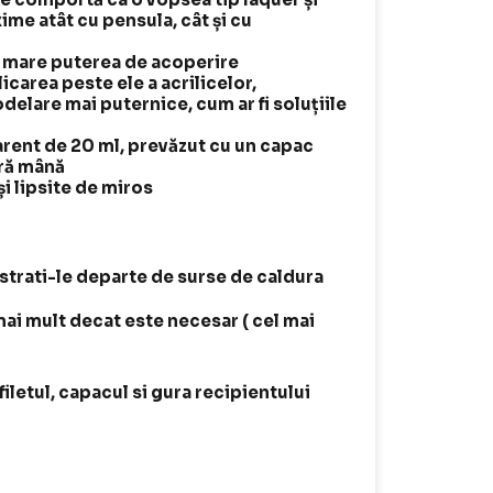
me atât cu pensula, cât și cu
 o mare puterea de acoperire
carea peste ele a acrilicelor,
delare mai puternice, cum ar fi soluțiile
arent de 20 ml, prevăzut cu un capac
ură mână
i lipsite de miros
astrati-le departe de surse de caldura
mai mult decat este necesar ( cel mai
iletul, capacul si gura recipientului