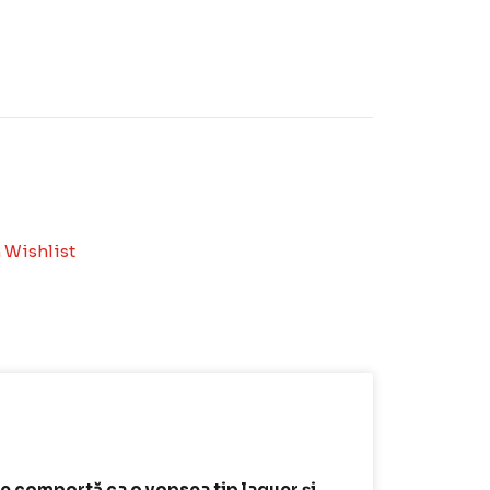
 Wishlist
e comportă ca o vopsea tip laquer și