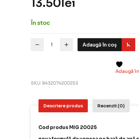
13.50
lei
În stoc
Cantitate
Adaugă în coș
ATOM
COLOR
20025
-
Khaki
Adaugă în
Green,
Vopsea
SKU:
8432074200253
acrilica
pentru
modelism,
20
Descriere produs
Recenzii (0)
ml
Cod produs MIG 20025
noua formulă de vopsea pe bază de apă s