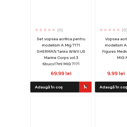
(0)
(0
Set vopsea acrilica pentru
Vopsea acri
modelism A.Mig 7171
modelism A
SHERMAN Tanks WWII US
Figures Medi
Marine Corps vol.3
MIG 
6bucx17ml MIG 7171
69.99 lei
9.99 lei
Adaugă în coș
Adaugă în co