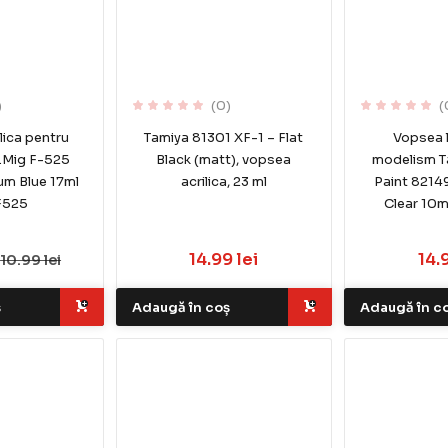
)
(0)
(
lica pentru
Tamiya 81301 XF-1 – Flat
Vopsea 
.Mig F-525
Black (matt), vopsea
modelism T
um Blue 17ml
acrilica, 23 ml
Paint 8214
F525
Clear 10
14.99 lei
14.
10.99 lei
ș
Adaugă în coș
Adaugă în c