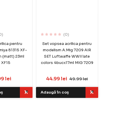
0)
(0)
ilica pentru
Set vopsea acrilica pentru
miya 81315 XF-
modelism A.Mig 7209 AIR
sh (matt) 23ml
SET Luftwaffe WWII late
 XF15
colors 4bucx17ml MIG 7209
99 lei
44.99 lei
49.99 lei
oș
Adaugă în coș