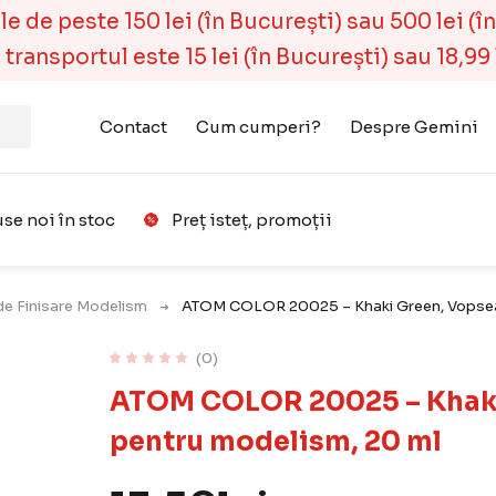
 de peste 150 lei (în București) sau 500 lei (în r
ransportul este 15 lei (în București) sau 18,99 l
Contact
Cum cumperi?
Despre Gemini
se noi în stoc
Preț isteț, promoții
Favorit
de Finisare Modelism
ATOM COLOR 20025 – Khaki Green, Vopsea a
(0)
ATOM COLOR 20025 – Khaki 
pentru modelism, 20 ml