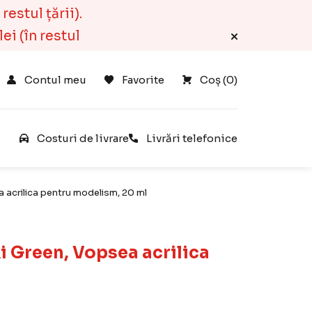
estul țării).
ei (în restul
Contul meu
Favorite
Coș 
(
0
)
e
Costuri de livrare
Livrări telefonice
crilica pentru modelism, 20 ml
Green, Vopsea acrilica