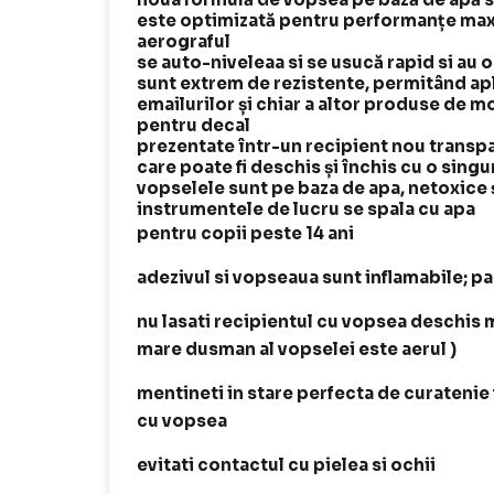
este optimizată pentru performanțe maxi
aerograful
se auto-niveleaa si se usucă rapid si au
sunt extrem de rezistente, permitând apli
emailurilor și chiar a altor produse de mo
pentru decal
prezentate într-un recipient nou transp
care poate fi deschis și închis cu o sing
vopselele sunt pe baza de apa, netoxice ș
instrumentele de lucru se spala cu apa
pentru copii peste 14 ani
adezivul si vopseaua sunt inflamabile; p
nu lasati recipientul cu vopsea deschis 
mare dusman al vopselei este aerul )
mentineti in stare perfecta de curatenie f
cu vopsea
evitati contactul cu pielea si ochii