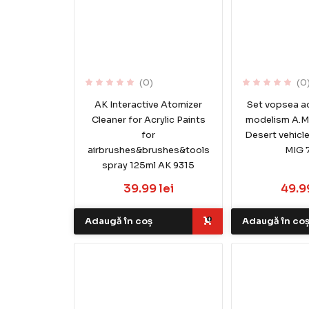
(0)
(0
AK Interactive Atomizer
Set vopsea ac
Cleaner for Acrylic Paints
modelism A.Mi
for
Desert vehicl
airbrushes&brushes&tools
MIG 
spray 125ml AK 9315
39.99 lei
49.99
Adaugă în coș
Adaugă în co