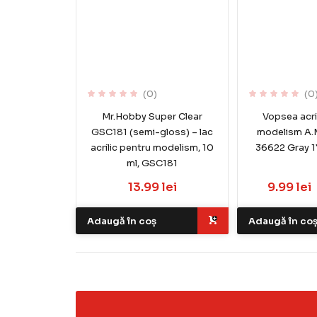
(0)
(0
Mr.Hobby Super Clear
Vopsea acri
GSC181 (semi-gloss) – lac
modelism A.
acrilic pentru modelism, 10
36622 Gray 1
ml, GSC181
13.99 lei
9.99 lei
Adaugă în coș
Adaugă în co