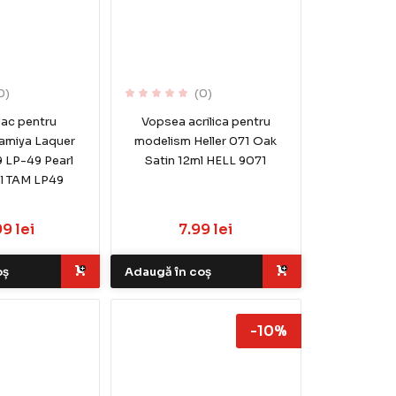
0)
(0)
lac pentru
Vopsea acrilica pentru
amiya Laquer
modelism Heller 071 Oak
9 LP-49 Pearl
Satin 12ml HELL 9071
ml TAM LP49
99 lei
7.99 lei
oș
Adaugă în coș
-10%