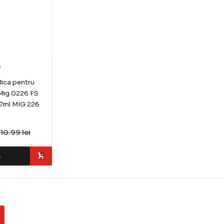
)
lica pentru
Mig 0226 FS
7ml MIG 226
10.99 lei
ș