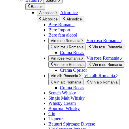
Bauturi
Bauturi
Bauturi
Alcoolice
Alcoolice
Alcoolice
Alcoolice
Bere Romania
Bere Import
Bere fara alcool
Vin rosu Romania
Vin rosu Romania
Vin rosu Romania
Vin rosu Romania
Crama Recas
Vin rose Romania
Vin rose Romania
Vin rose Romania
Vin rose Romania
Crama Oprisor
Vin alb Romania
Vin alb Romania
Vin alb Romania
Vin alb Romania
Crama Recas
Scotch Whisky
Single Malt Whisky
Whisky Cream
Bourbon Whisky
Gin
Liqueur
Bauturi Spirtoase Diverse