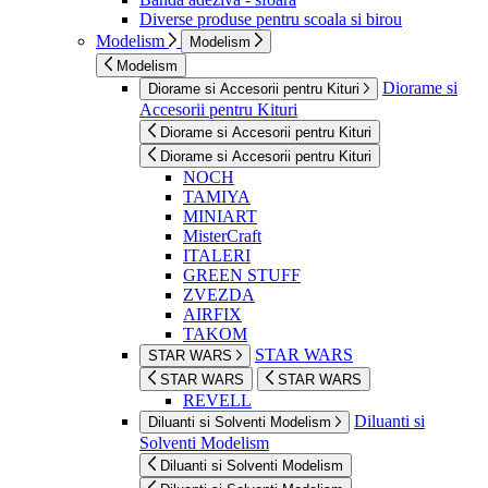
Diverse produse pentru scoala si birou
Modelism
Modelism
Modelism
Diorame si
Diorame si Accesorii pentru Kituri
Accesorii pentru Kituri
Diorame si Accesorii pentru Kituri
Diorame si Accesorii pentru Kituri
NOCH
TAMIYA
MINIART
MisterCraft
ITALERI
GREEN STUFF
ZVEZDA
AIRFIX
TAKOM
STAR WARS
STAR WARS
STAR WARS
STAR WARS
REVELL
Diluanti si
Diluanti si Solventi Modelism
Solventi Modelism
Diluanti si Solventi Modelism