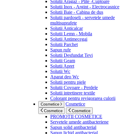
Solutii Aragaz - Plite -Cuptoare
Solutii Inox - Argint - Electrocasnice
Solutii Baie - Cabina de dus
Solutii pardoseli - servetele umede
multisuprafete
Solutii Anticalcar
Solutii Lemn - Mobila
Solutii Antimecegai
Solutii Parchet
Sapun rufe
Solutii Desfundat Tevi
Solutii Geam
Solutii Apret
Solutii Wc
Aparat deo Wc
Solutii pentru piele
Solutii Covoare - Perdele
Solutii intretinere textile
Colorant pentru revigorarea culorii
Cosmetice
Cosmetice
Cosmetice
Cosmetice
PROMOTII COSMETICE
Servetele umede antibacteriene
Sapun solid antibacterial
Sapun lichid antibacterial