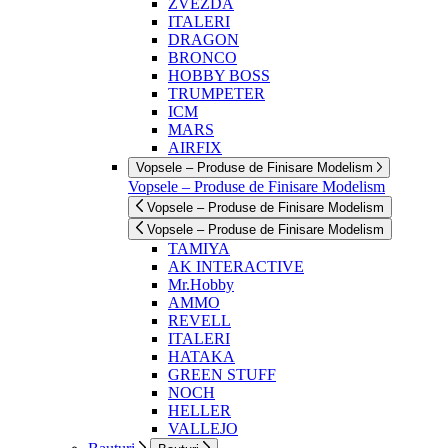
ZVEZDA
ITALERI
DRAGON
BRONCO
HOBBY BOSS
TRUMPETER
ICM
MARS
AIRFIX
Vopsele – Produse de Finisare Modelism
Vopsele – Produse de Finisare Modelism
Vopsele – Produse de Finisare Modelism
Vopsele – Produse de Finisare Modelism
TAMIYA
AK INTERACTIVE
Mr.Hobby
AMMO
REVELL
ITALERI
HATAKA
GREEN STUFF
NOCH
HELLER
VALLEJO