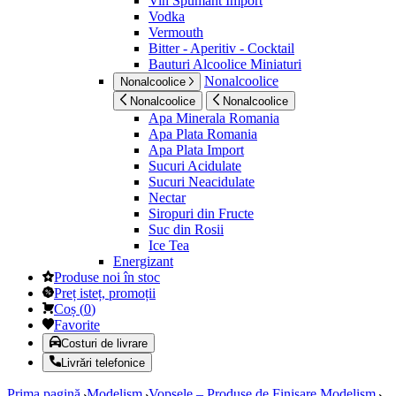
Vin Spumant Import
Vodka
Vermouth
Bitter - Aperitiv - Cocktail
Bauturi Alcoolice Miniaturi
Nonalcoolice
Nonalcoolice
Nonalcoolice
Nonalcoolice
Apa Minerala Romania
Apa Plata Romania
Apa Plata Import
Sucuri Acidulate
Sucuri Neacidulate
Nectar
Siropuri din Fructe
Suc din Rosii
Ice Tea
Energizant
Produse noi în stoc
Preț isteț, promoții
Coș
(
0
)
Favorite
Costuri de livrare
Livrări telefonice
Prima pagină
Modelism
Vopsele – Produse de Finisare Modelism