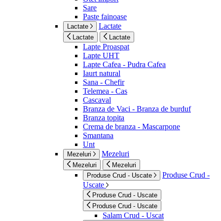
Sare
Paste fainoase
Lactate
Lactate
Lactate
Lactate
Lapte Proaspat
Lapte UHT
Lapte Cafea - Pudra Cafea
Iaurt natural
Sana - Chefir
Telemea - Cas
Cascaval
Branza de Vaci - Branza de burduf
Branza topita
Crema de branza - Mascarpone
Smantana
Unt
Mezeluri
Mezeluri
Mezeluri
Mezeluri
Produse Crud -
Produse Crud - Uscate
Uscate
Produse Crud - Uscate
Produse Crud - Uscate
Salam Crud - Uscat