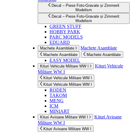
Decal – Piese Foto-Gravate și Zimmerit
Modelism
Decal – Piese Foto-Gravate și Zimmerit
Modelism
GREEN STUFF
HOBBY PARK
PARC MODELS
EDUARD
Machete Asamblate
Machete Asamblate
Machete Asamblate
Machete Asamblate
EASY MODEL
Kituri Vehicule
Kituri Vehicule Militare WW I
Militare WW I
Kituri Vehicule Militare WW I
Kituri Vehicule Militare WW I
RODEN
TAKOM
MENG
ICM
MINIART
Kituri Avioane
Kituri Avioane Militare WW I
Militare WW I
Kituri Avioane Militare WW I