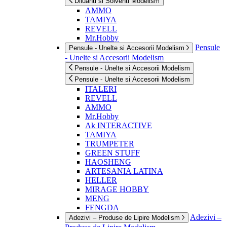
Diluanti si Solventi Modelism
AMMO
TAMIYA
REVELL
Mr.Hobby
Pensule
Pensule - Unelte si Accesorii Modelism
- Unelte si Accesorii Modelism
Pensule - Unelte si Accesorii Modelism
Pensule - Unelte si Accesorii Modelism
ITALERI
REVELL
AMMO
Mr.Hobby
Ak INTERACTIVE
TAMIYA
TRUMPETER
GREEN STUFF
HAOSHENG
ARTESANIA LATINA
HELLER
MIRAGE HOBBY
MENG
FENGDA
Adezivi –
Adezivi – Produse de Lipire Modelism