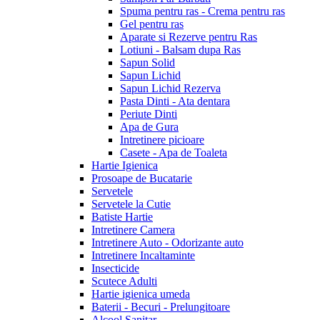
Spuma pentru ras - Crema pentru ras
Gel pentru ras
Aparate si Rezerve pentru Ras
Lotiuni - Balsam dupa Ras
Sapun Solid
Sapun Lichid
Sapun Lichid Rezerva
Pasta Dinti - Ata dentara
Periute Dinti
Apa de Gura
Intretinere picioare
Casete - Apa de Toaleta
Hartie Igienica
Prosoape de Bucatarie
Servetele
Servetele la Cutie
Batiste Hartie
Intretinere Camera
Intretinere Auto - Odorizante auto
Intretinere Incaltaminte
Insecticide
Scutece Adulti
Hartie igienica umeda
Baterii - Becuri - Prelungitoare
Alcool Sanitar