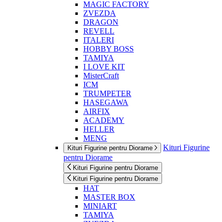
MAGIC FACTORY
ZVEZDA
DRAGON
REVELL
ITALERI
HOBBY BOSS
TAMIYA
I LOVE KIT
MisterCraft
ICM
TRUMPETER
HASEGAWA
AIRFIX
ACADEMY
HELLER
MENG
Kituri Figurine
Kituri Figurine pentru Diorame
pentru Diorame
Kituri Figurine pentru Diorame
Kituri Figurine pentru Diorame
HAT
MASTER BOX
MINIART
TAMIYA