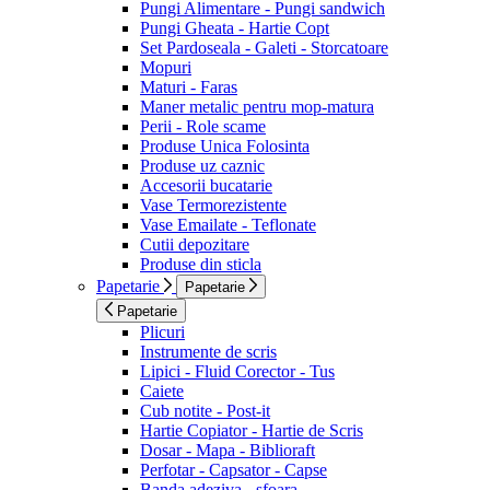
Pungi Alimentare - Pungi sandwich
Pungi Gheata - Hartie Copt
Set Pardoseala - Galeti - Storcatoare
Mopuri
Maturi - Faras
Maner metalic pentru mop-matura
Perii - Role scame
Produse Unica Folosinta
Produse uz caznic
Accesorii bucatarie
Vase Termorezistente
Vase Emailate - Teflonate
Cutii depozitare
Produse din sticla
Papetarie
Papetarie
Papetarie
Plicuri
Instrumente de scris
Lipici - Fluid Corector - Tus
Caiete
Cub notite - Post-it
Hartie Copiator - Hartie de Scris
Dosar - Mapa - Biblioraft
Perfotar - Capsator - Capse
Banda adeziva - sfoara