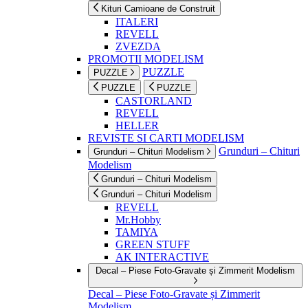
Kituri Camioane de Construit
ITALERI
REVELL
ZVEZDA
PROMOTII MODELISM
PUZZLE
PUZZLE
PUZZLE
PUZZLE
CASTORLAND
REVELL
HELLER
REVISTE SI CARTI MODELISM
Grunduri – Chituri
Grunduri – Chituri Modelism
Modelism
Grunduri – Chituri Modelism
Grunduri – Chituri Modelism
REVELL
Mr.Hobby
TAMIYA
GREEN STUFF
AK INTERACTIVE
Decal – Piese Foto-Gravate și Zimmerit Modelism
Decal – Piese Foto-Gravate și Zimmerit
Modelism