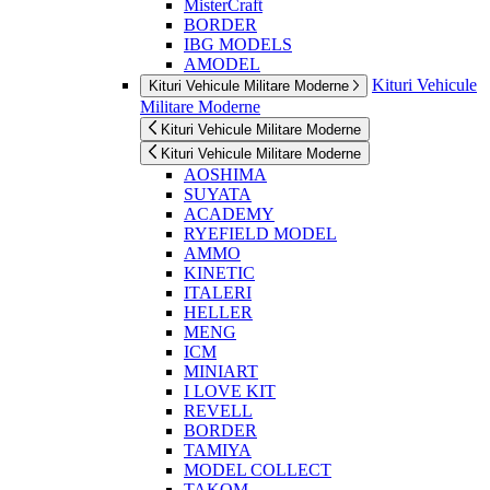
MisterCraft
BORDER
IBG MODELS
AMODEL
Kituri Vehicule
Kituri Vehicule Militare Moderne
Militare Moderne
Kituri Vehicule Militare Moderne
Kituri Vehicule Militare Moderne
AOSHIMA
SUYATA
ACADEMY
RYEFIELD MODEL
AMMO
KINETIC
ITALERI
HELLER
MENG
ICM
MINIART
I LOVE KIT
REVELL
BORDER
TAMIYA
MODEL COLLECT
TAKOM