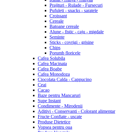
Prajituri - Rulade - Fursecuri
Pufuleti - snacks - saratele
Croissant
Cereale
Batoane cereale
Alune - fistic - caju - migdale
Seminte
Sticks - covrigi - grisine
Chips
Porumb floricele
Cafea Solubila
Cafea Macinata
Cafea Boabe
Cafea Monodoza
Ciocolata Calda - Cappucino
Ceai
Cacao
Baze pentru Mancaruri
Supe Instant
Condimente - Mirodenii
Aditivi - Conservanti - Colorant alimentar
Fructe Confiate - uscate
Produse Dietetice
Vopsea pentru oua