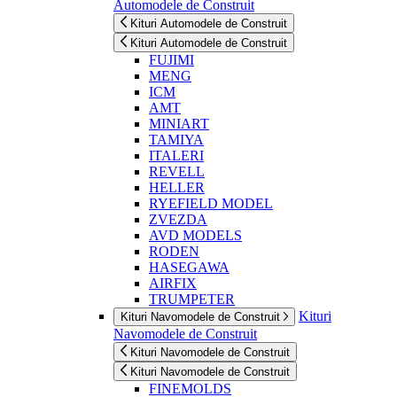
Automodele de Construit
Kituri Automodele de Construit
Kituri Automodele de Construit
FUJIMI
MENG
ICM
AMT
MINIART
TAMIYA
ITALERI
REVELL
HELLER
RYEFIELD MODEL
ZVEZDA
AVD MODELS
RODEN
HASEGAWA
AIRFIX
TRUMPETER
Kituri
Kituri Navomodele de Construit
Navomodele de Construit
Kituri Navomodele de Construit
Kituri Navomodele de Construit
FINEMOLDS