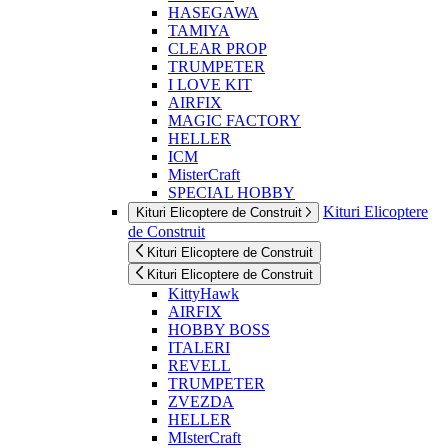
HASEGAWA
TAMIYA
CLEAR PROP
TRUMPETER
I LOVE KIT
AIRFIX
MAGIC FACTORY
HELLER
ICM
MisterCraft
SPECIAL HOBBY
Kituri Elicoptere
Kituri Elicoptere de Construit
de Construit
Kituri Elicoptere de Construit
Kituri Elicoptere de Construit
KittyHawk
AIRFIX
HOBBY BOSS
ITALERI
REVELL
TRUMPETER
ZVEZDA
HELLER
MIsterCraft