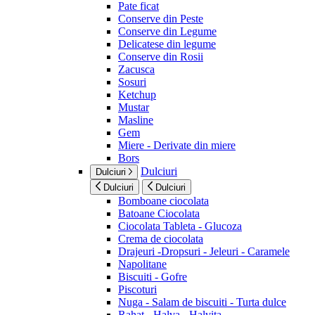
Pate ficat
Conserve din Peste
Conserve din Legume
Delicatese din legume
Conserve din Rosii
Zacusca
Sosuri
Ketchup
Mustar
Masline
Gem
Miere - Derivate din miere
Bors
Dulciuri
Dulciuri
Dulciuri
Dulciuri
Bomboane ciocolata
Batoane Ciocolata
Ciocolata Tableta - Glucoza
Crema de ciocolata
Drajeuri -Dropsuri - Jeleuri - Caramele
Napolitane
Biscuiti - Gofre
Piscoturi
Nuga - Salam de biscuiti - Turta dulce
Rahat - Halva - Halvita