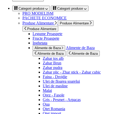
Categorii produse
Categorii produse
PRO MODELISM
PACHETE ECONOMICE
Produse Alimentare
Produse Alimentare
Produse Alimentare
Legume Proaspete
Fructe Proaspete
Inghetata
Alimente de Baza
Alimente de Baza
Alimente de Baza
Alimente de Baza
Zahar tos alb
Zahar Brun
Zahar pudra
Zahar plic - Zhar stick - Zahar cubic
Faina - Drojdie
Ulei de floarea soarelui
Ulei de masline
Malai
Orez - Fasole
Gris - Pesmet - Arpacas
Oua
Otet Romania
Otet import