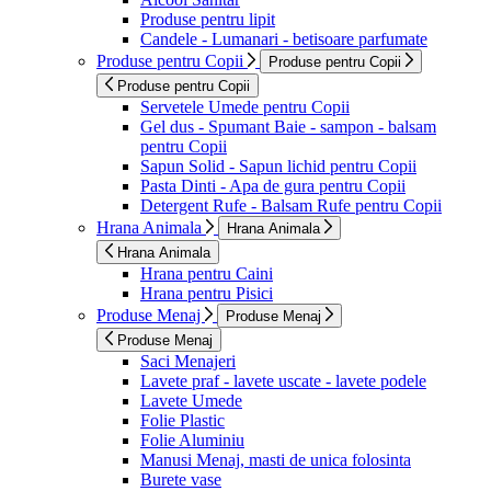
Produse pentru lipit
Candele - Lumanari - betisoare parfumate
Produse pentru Copii
Produse pentru Copii
Produse pentru Copii
Servetele Umede pentru Copii
Gel dus - Spumant Baie - sampon - balsam
pentru Copii
Sapun Solid - Sapun lichid pentru Copii
Pasta Dinti - Apa de gura pentru Copii
Detergent Rufe - Balsam Rufe pentru Copii
Hrana Animala
Hrana Animala
Hrana Animala
Hrana pentru Caini
Hrana pentru Pisici
Produse Menaj
Produse Menaj
Produse Menaj
Saci Menajeri
Lavete praf - lavete uscate - lavete podele
Lavete Umede
Folie Plastic
Folie Aluminiu
Manusi Menaj, masti de unica folosinta
Burete vase