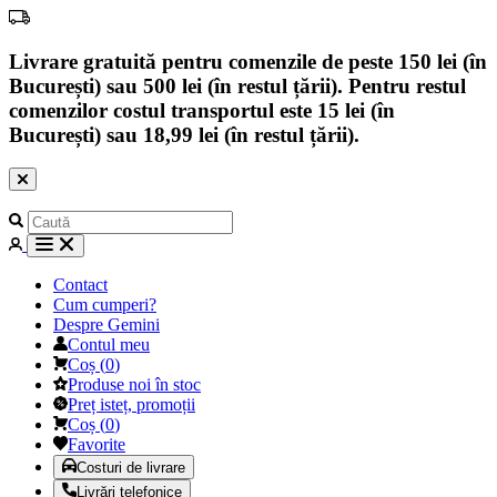
Livrare gratuită pentru comenzile de peste 150 lei (în
București) sau 500 lei (în restul țării). Pentru restul
comenzilor costul transportul este 15 lei (în
București) sau 18,99 lei (în restul țării).
Contact
Cum cumperi?
Despre Gemini
Contul meu
Coș
(
0
)
Produse noi în stoc
Preț isteț, promoții
Coș
(
0
)
Favorite
Costuri de livrare
Livrări telefonice