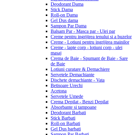
Deodorant Dama
Stick Dama
Roll-on Dama
Gel Dus dama
Sampon Par Dama
Balsam Par - Masca par - Ulei par
Creme pentru ingrijirea tenului si a buzelor
Creme - Lotiuni pentru ingrijirea mainilor
Creme - lapte corp - lotiuni corp - ulei
masaj
Crema de Baie - Spumant de Baie - Sare
de Baie
Lotiuni curatare & Demachiere
Servetele Demachiante
Dischete demachiante - Vata
Betisoare Urechi
Acetona
Servetele Umede
Crema Depilat - Benzi Depilat
Absorbante si tampoane
Deodorant Barbati
Stick Barbati
Roll-on Barbati
Gel Dus barbati
Sampon Par Barbati