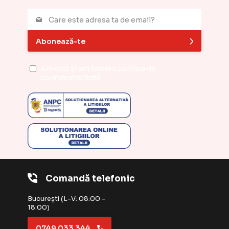
Abonează-te
Am citit și am înțeles
politica de
confidențialitate
Comandă telefonic
București (L-V: 08:00 -
18:00)
0749 033 344