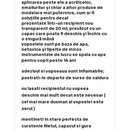
aplicarea peste ele a acrilicelor,
emailurilor și chiar a altor produse de
modelare mai puternice, cum ar fi
soluțiile pentru decal
prezentate într-un recipient nou
transparent de 20 ml, prevăzut cu un
capac care poate fi deschis și închis cu
o singură mână
vopselele sunt pe baza de apa,
netoxice și lipsite de miros
instrumentele de lucru se spala cu apa
pentru copii peste 14 ani
adezivul si vopseaua sunt inflamabile;
pastrati-le departe de surse de caldura
nu lasati recipientul cu vopsea
deschis mai mult decat este necesar (
cel mai mare dusman al vopselei este
aerul )
mentineti in stare perfecta de
curatenie filetul, capacul si gura