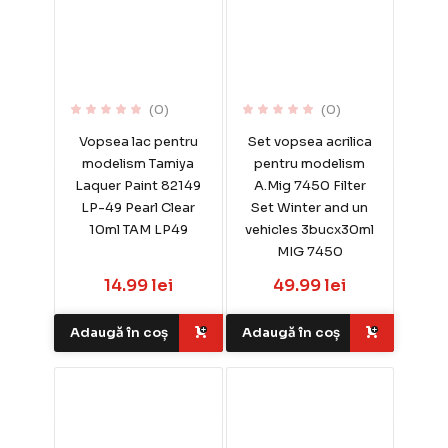
(0)
(0)
Vopsea lac pentru
Set vopsea acrilica
modelism Tamiya
pentru modelism
Laquer Paint 82149
A.Mig 7450 Filter
LP-49 Pearl Clear
Set Winter and un
10ml TAM LP49
vehicles 3bucx30ml
MIG 7450
14.99 lei
49.99 lei
Adaugă în coș
Adaugă în coș