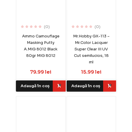
(0)
(0)
Ammo Camouflage
Mr.Hobby GX-113 –
Masking Putty
Mr.Color Lacquer
A.MIG 8012 Black
Super Clear III UV
80gr MIG 8012
Cut semilucios, 18
ml
79.99 lei
15.99 lei
Adaugă în coș
Adaugă în coș