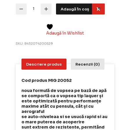
Cantitate
Adaugă în coș
ATOM
COLOR
20052
-
Earth
Adaugă în Wishlist
Brown,
Vopsea
SKU:
8432074200529
acrilica
pentru
modelism,
20
Descriere produs
Recenzii (0)
ml
Cod produs MIG 20052
noua formulă de vopsea pe bază de apă
se comportă ca o vopsea tip laquer și
este optimizată pentru performanțe
maxime atât cu pensula, cât și cu
aerograful
se auto-niveleaa si se usucă rapid si au
o mare puterea de acoperire
sunt extrem de rezistente, permitând