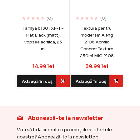
(0)
(0)
Tamiya 81301 XF-1 –
Textura pentru
Flat Black (matt),
modelism A.Mig
vopsea acrilica, 23
2108 Acrylic
ml
Concret Texture
250ml MIG 2108
14.99 lei
39.99 lei
Adaugă în coș
Adaugă în coș
Abonează-te la newsletter
Vrei să fii la curent cu promoțiile și ofertele
noastre? Abonează-te la newsletter: