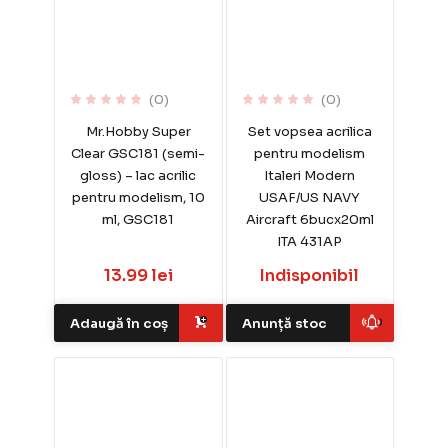
(0)
(0)
Mr.Hobby Super
Set vopsea acrilica
Clear GSC181 (semi-
pentru modelism
gloss) – lac acrilic
Italeri Modern
pentru modelism, 10
USAF/US NAVY
ml, GSC181
Aircraft 6bucx20ml
ITA 431AP
13.99 lei
Indisponibil
Adaugă în coș
Anunță stoc