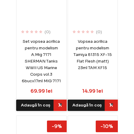
(0)
(0)
Set vopsea acrilica
Vopsea acrilica
pentru modelism
pentru modelism
A.Mig 7171
Tamiya 81315 XF-15
SHERMAN Tanks
Flat Flesh (matt)
WWII US Marine
23ml TAM XF15
Corps vol.3
6bucx17ml MIG 7171
69.99 lei
14.99 lei
Adaugă în coș
Adaugă în coș
-9%
-10%