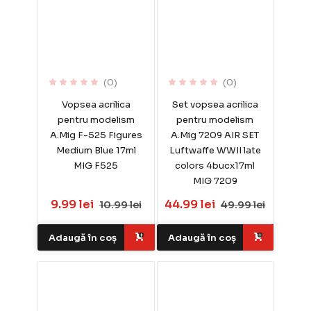
(0)
(0)
Vopsea acrilica
Set vopsea acrilica
pentru modelism
pentru modelism
A.Mig F-525 Figures
A.Mig 7209 AIR SET
Medium Blue 17ml
Luftwaffe WWII late
MIG F525
colors 4bucx17ml
MIG 7209
9.99 lei
44.99 lei
10.99 lei
49.99 lei
Adaugă în coș
Adaugă în coș