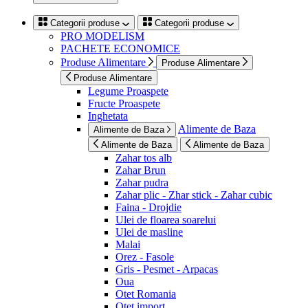
Categorii produse
Categorii produse
PRO MODELISM
PACHETE ECONOMICE
Produse Alimentare
Produse Alimentare
Produse Alimentare
Legume Proaspete
Fructe Proaspete
Inghetata
Alimente de Baza
Alimente de Baza
Alimente de Baza
Alimente de Baza
Zahar tos alb
Zahar Brun
Zahar pudra
Zahar plic - Zhar stick - Zahar cubic
Faina - Drojdie
Ulei de floarea soarelui
Ulei de masline
Malai
Orez - Fasole
Gris - Pesmet - Arpacas
Oua
Otet Romania
Otet import