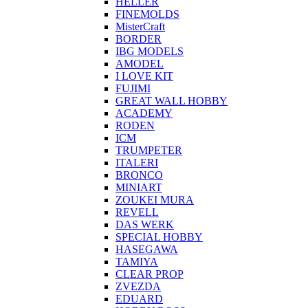
HELLER
FINEMOLDS
MisterCraft
BORDER
IBG MODELS
AMODEL
I LOVE KIT
FUJIMI
GREAT WALL HOBBY
ACADEMY
RODEN
ICM
TRUMPETER
ITALERI
BRONCO
MINIART
ZOUKEI MURA
REVELL
DAS WERK
SPECIAL HOBBY
HASEGAWA
TAMIYA
CLEAR PROP
ZVEZDA
EDUARD