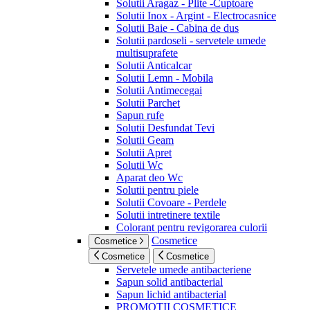
Solutii Aragaz - Plite -Cuptoare
Solutii Inox - Argint - Electrocasnice
Solutii Baie - Cabina de dus
Solutii pardoseli - servetele umede
multisuprafete
Solutii Anticalcar
Solutii Lemn - Mobila
Solutii Antimecegai
Solutii Parchet
Sapun rufe
Solutii Desfundat Tevi
Solutii Geam
Solutii Apret
Solutii Wc
Aparat deo Wc
Solutii pentru piele
Solutii Covoare - Perdele
Solutii intretinere textile
Colorant pentru revigorarea culorii
Cosmetice
Cosmetice
Cosmetice
Cosmetice
Servetele umede antibacteriene
Sapun solid antibacterial
Sapun lichid antibacterial
PROMOTII COSMETICE