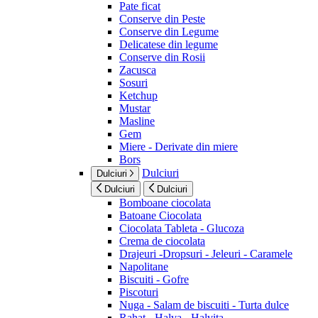
Pate ficat
Conserve din Peste
Conserve din Legume
Delicatese din legume
Conserve din Rosii
Zacusca
Sosuri
Ketchup
Mustar
Masline
Gem
Miere - Derivate din miere
Bors
Dulciuri
Dulciuri
Dulciuri
Dulciuri
Bomboane ciocolata
Batoane Ciocolata
Ciocolata Tableta - Glucoza
Crema de ciocolata
Drajeuri -Dropsuri - Jeleuri - Caramele
Napolitane
Biscuiti - Gofre
Piscoturi
Nuga - Salam de biscuiti - Turta dulce
Rahat - Halva - Halvita