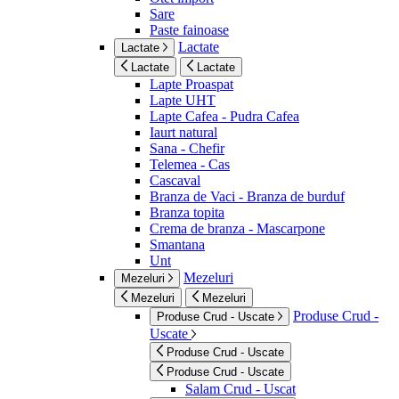
Sare
Paste fainoase
Lactate
Lactate
Lactate
Lactate
Lapte Proaspat
Lapte UHT
Lapte Cafea - Pudra Cafea
Iaurt natural
Sana - Chefir
Telemea - Cas
Cascaval
Branza de Vaci - Branza de burduf
Branza topita
Crema de branza - Mascarpone
Smantana
Unt
Mezeluri
Mezeluri
Mezeluri
Mezeluri
Produse Crud -
Produse Crud - Uscate
Uscate
Produse Crud - Uscate
Produse Crud - Uscate
Salam Crud - Uscat