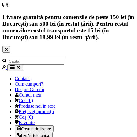
Livrare gratuită pentru comenzile de peste 150 lei (în
București) sau 500 lei (în restul țării). Pentru restul
comenzilor costul transportul este 15 lei (în
București) sau 18,99 lei (în restul țării).
Contact
Cum cumperi?
Despre Gemini
Contul meu
Coș
(
0
)
Produse noi în stoc
Preț isteț, promoții
Coș
(
0
)
Favorite
Costuri de livrare
Livrări telefonice