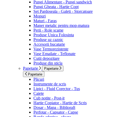
Pungi Alimentare - Pungi sandwich
Pungi Gheata - Hartie Copt
Set Pardoseala - Galeti - Storcatoare
Mopuri
Maturi - Faras
Maner metalic pentru mop-matura
Perii - Role scame
Produse Unica Folosinta
Produse uz caznic
Accesorii bucatarie
Vase Termorezistente
Vase Emailate - Teflonate
Cutii depozitare
Produse din sticla
Papetarie
Papetarie
Papetarie
Plicuri
Instrumente de scris
Lipici - Fluid Corector - Tus
Caiete
Cub notite - Post-it
Hartie Copiator - Hartie de Scris
Dosar - Mapa - Biblioraft
Perfotar - Capsator - Capse
Banda adeziva - sfoara