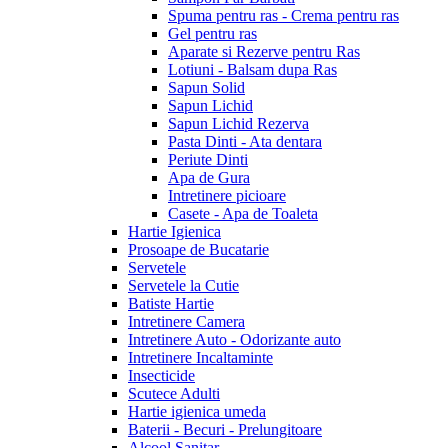
Spuma pentru ras - Crema pentru ras
Gel pentru ras
Aparate si Rezerve pentru Ras
Lotiuni - Balsam dupa Ras
Sapun Solid
Sapun Lichid
Sapun Lichid Rezerva
Pasta Dinti - Ata dentara
Periute Dinti
Apa de Gura
Intretinere picioare
Casete - Apa de Toaleta
Hartie Igienica
Prosoape de Bucatarie
Servetele
Servetele la Cutie
Batiste Hartie
Intretinere Camera
Intretinere Auto - Odorizante auto
Intretinere Incaltaminte
Insecticide
Scutece Adulti
Hartie igienica umeda
Baterii - Becuri - Prelungitoare
Alcool Sanitar