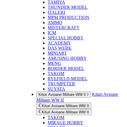
TAMIYA
THUNDER MODEL
ITALERI
MPM PRODUCTION
AMMO
MISTERCRAFT
ICM
SPECIAL HOBBY
ACADEMY
DAS WERK
MINIART
AMUSING HOBBY
MENG
BORDER MODEL
TAKOM
RYEFIELD MODEL
TRUMPETER
SUYATA
Kituri Avioane
Kituri Avioane Militare WW II
Militare WW II
Kituri Avioane Militare WW II
Kituri Avioane Militare WW II
TAKOM
MIRAGE HOBBY