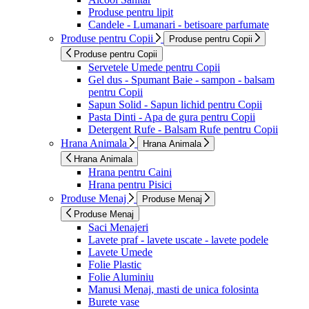
Produse pentru lipit
Candele - Lumanari - betisoare parfumate
Produse pentru Copii
Produse pentru Copii
Produse pentru Copii
Servetele Umede pentru Copii
Gel dus - Spumant Baie - sampon - balsam
pentru Copii
Sapun Solid - Sapun lichid pentru Copii
Pasta Dinti - Apa de gura pentru Copii
Detergent Rufe - Balsam Rufe pentru Copii
Hrana Animala
Hrana Animala
Hrana Animala
Hrana pentru Caini
Hrana pentru Pisici
Produse Menaj
Produse Menaj
Produse Menaj
Saci Menajeri
Lavete praf - lavete uscate - lavete podele
Lavete Umede
Folie Plastic
Folie Aluminiu
Manusi Menaj, masti de unica folosinta
Burete vase