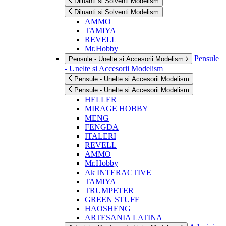
Diluanti si Solventi Modelism
Diluanti si Solventi Modelism
AMMO
TAMIYA
REVELL
Mr.Hobby
Pensule
Pensule - Unelte si Accesorii Modelism
- Unelte si Accesorii Modelism
Pensule - Unelte si Accesorii Modelism
Pensule - Unelte si Accesorii Modelism
HELLER
MIRAGE HOBBY
MENG
FENGDA
ITALERI
REVELL
AMMO
Mr.Hobby
Ak INTERACTIVE
TAMIYA
TRUMPETER
GREEN STUFF
HAOSHENG
ARTESANIA LATINA