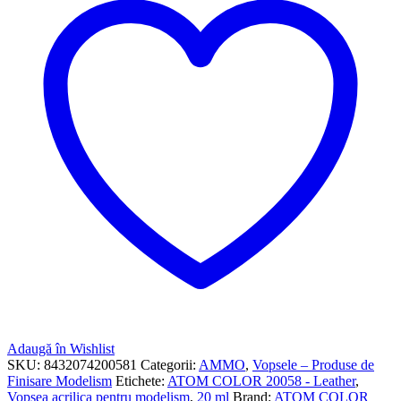
Adaugă în Wishlist
SKU:
8432074200581
Categorii:
AMMO
,
Vopsele – Produse de
Finisare Modelism
Etichete:
ATOM COLOR 20058 - Leather
,
Vopsea acrilica pentru modelism
,
20 ml
Brand:
ATOM COLOR