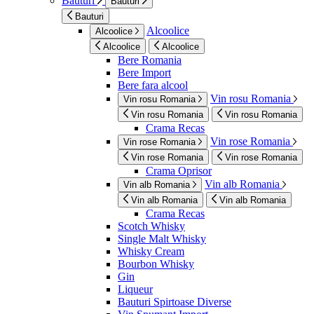
Bauturi
Bauturi
Bauturi
Alcoolice
Alcoolice
Alcoolice
Alcoolice
Bere Romania
Bere Import
Bere fara alcool
Vin rosu Romania
Vin rosu Romania
Vin rosu Romania
Vin rosu Romania
Crama Recas
Vin rose Romania
Vin rose Romania
Vin rose Romania
Vin rose Romania
Crama Oprisor
Vin alb Romania
Vin alb Romania
Vin alb Romania
Vin alb Romania
Crama Recas
Scotch Whisky
Single Malt Whisky
Whisky Cream
Bourbon Whisky
Gin
Liqueur
Bauturi Spirtoase Diverse