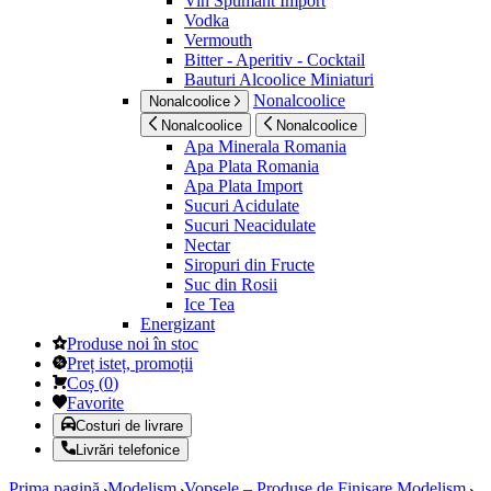
Vin Spumant Import
Vodka
Vermouth
Bitter - Aperitiv - Cocktail
Bauturi Alcoolice Miniaturi
Nonalcoolice
Nonalcoolice
Nonalcoolice
Nonalcoolice
Apa Minerala Romania
Apa Plata Romania
Apa Plata Import
Sucuri Acidulate
Sucuri Neacidulate
Nectar
Siropuri din Fructe
Suc din Rosii
Ice Tea
Energizant
Produse noi în stoc
Preț isteț, promoții
Coș
(
0
)
Favorite
Costuri de livrare
Livrări telefonice
Prima pagină
Modelism
Vopsele – Produse de Finisare Modelism