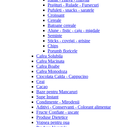
Prajituri - Rulade - Fursecuri
Pufuleti - snacks - saratele
Croissant
Cereale
Batoane cereale
Alune - fistic - caju - migdale
Seminte
Sticks - covrigi - grisine
Chips
Porumb floricele
Cafea Solubila
Cafea Macinata
Cafea Boabe
Cafea Monodoza
Ciocolata Calda - Cappucino
Ceai
Cacao
Baze pentru Mancaruri
Supe Instant
Condimente - Mirodenii
Aditivi - Conservanti - Colorant alimentar
Fructe Confiate - uscate
Produse Dietetice
Vopsea pentru oua