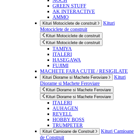
NOCH
GREEN STUFF
AK INTERACTIVE
AMMO
Kituri
Kituri Motociclete de construit
Motociclete de construit
Kituri Motociclete de construit
Kituri Motociclete de construit
TAMIYA
ITALERI
HASEGAWA
FUJIMI
MACHETE FARA CUTIE / RESIGILATE
Kituri
Kituri Diorame si Machete Feroviare
Diorame si Machete Feroviare
Kituri Diorame si Machete Feroviare
Kituri Diorame si Machete Feroviare
ITALERI
AUHAGEN
REVELL
HOBBY BOSS
TRUMPETER
Kituri Camioane
Kituri Camioane de Construit
de Construit