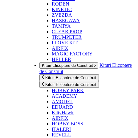
RODEN
KINETIC
ZVEZDA
HASEGAWA
TAMIYA
CLEAR PROP
TRUMPETER
I LOVE KIT
AIRFIX
MAGIC FACTORY
HELLER
Kituri Elicoptere
Kituri Elicoptere de Construit
de Construit
Kituri Elicoptere de Construit
Kituri Elicoptere de Construit
HOBBY PARK
ACADEMY
AMODEL
EDUARD
KittyHawk
AIRFIX
HOBBY BOSS
ITALERI
REVELL