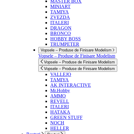
MASTER BOX
MINIART
TAMIYA
ZVEZDA
ITALERI
DRAGON
BRONCO
HOBBY BOSS
TRUMPETER
Vopsele – Produse de Finisare Modelism
Vopsele – Produse de Finisare Modelism
Vopsele – Produse de Finisare Modelism
Vopsele – Produse de Finisare Modelism
VALLEJO
TAMIYA
AK INTERACTIVE
Mr.Hobby
AMMO
REVELL
ITALERI
HATAKA
GREEN STUFF
NOCH
HELLER