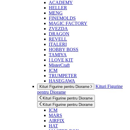
ACADEMY
HELLER
MENG
FINEMOLDS
MAGIC FACTORY
ZVEZDA
DRAGON
REVELL
ITALERI
HOBBY BOSS
TAMIYA
I LOVE KIT
MisterCraft
ICM
TRUMPETER
HASEGAWA
Kituri Figurine
Kituri Figurine pentru Diorame
pentru Diorame
Kituri Figurine pentru Diorame
Kituri Figurine pentru Diorame
ICM
MARS
AIRFIX
HAT