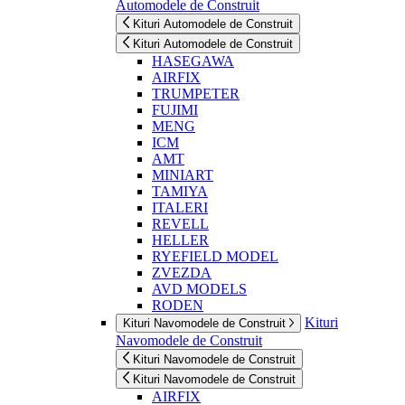
Automodele de Construit
Kituri Automodele de Construit
Kituri Automodele de Construit
HASEGAWA
AIRFIX
TRUMPETER
FUJIMI
MENG
ICM
AMT
MINIART
TAMIYA
ITALERI
REVELL
HELLER
RYEFIELD MODEL
ZVEZDA
AVD MODELS
RODEN
Kituri
Kituri Navomodele de Construit
Navomodele de Construit
Kituri Navomodele de Construit
Kituri Navomodele de Construit
AIRFIX