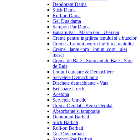
Deodorant Dama
Stick Dama
Roll-on Dama
Gel Dus dama
Sampon Par Dama
Balsam Par - Masca par - Ulei par
Creme pentru ingrijirea tenului si a buzelor
Creme - Lotiuni pentru ingrijirea mainilor
Creme - lapte corp - lotiuni corp - ulei
masaj
Crema de Baie - Spumant de Baie - Sare
de Baie
Lotiuni curatare & Demachiere
Servetele Demachiante
Dischete demachiante - Vata
Betisoare Urechi
Acetona
Servetele Umede
Crema Depilat - Benzi Depilat
Absorbante si tampoane
Deodorant Barbati
Stick Barbati
Roll-on Barbati
Gel Dus barbati
Sampon Par Barbati