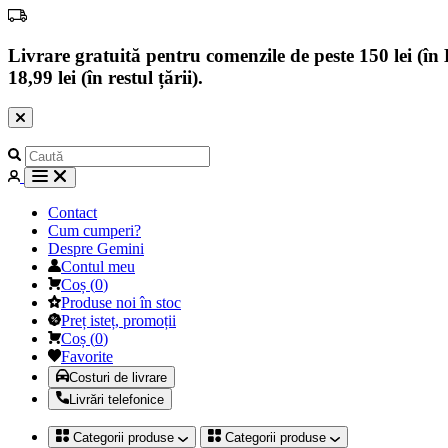
Livrare gratuită pentru comenzile de peste 150 lei (în B
18,99 lei (în restul țării).
Contact
Cum cumperi?
Despre Gemini
Contul meu
Coș
(
0
)
Produse noi în stoc
Preț isteț, promoții
Coș
(
0
)
Favorite
Costuri de livrare
Livrări telefonice
Categorii produse
Categorii produse