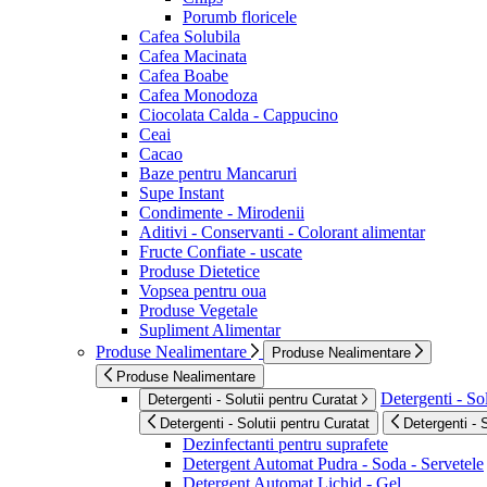
Porumb floricele
Cafea Solubila
Cafea Macinata
Cafea Boabe
Cafea Monodoza
Ciocolata Calda - Cappucino
Ceai
Cacao
Baze pentru Mancaruri
Supe Instant
Condimente - Mirodenii
Aditivi - Conservanti - Colorant alimentar
Fructe Confiate - uscate
Produse Dietetice
Vopsea pentru oua
Produse Vegetale
Supliment Alimentar
Produse Nealimentare
Produse Nealimentare
Produse Nealimentare
Detergenti - Sol
Detergenti - Solutii pentru Curatat
Detergenti - Solutii pentru Curatat
Detergenti - 
Dezinfectanti pentru suprafete
Detergent Automat Pudra - Soda - Servetele
Detergent Automat Lichid - Gel