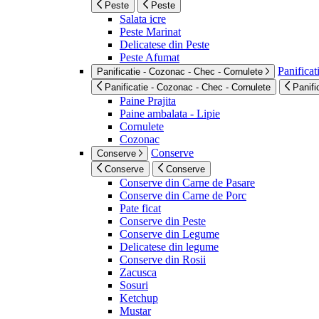
Peste
Peste
Salata icre
Peste Marinat
Delicatese din Peste
Peste Afumat
Panificat
Panificatie - Cozonac - Chec - Cornulete
Panificatie - Cozonac - Chec - Cornulete
Panifi
Paine Prajita
Paine ambalata - Lipie
Cornulete
Cozonac
Conserve
Conserve
Conserve
Conserve
Conserve din Carne de Pasare
Conserve din Carne de Porc
Pate ficat
Conserve din Peste
Conserve din Legume
Delicatese din legume
Conserve din Rosii
Zacusca
Sosuri
Ketchup
Mustar