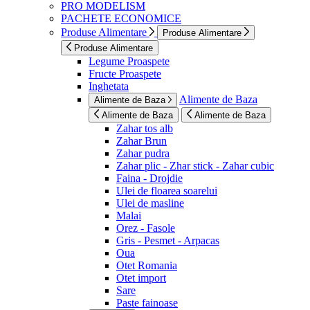
PRO MODELISM
PACHETE ECONOMICE
Produse Alimentare
Produse Alimentare
Produse Alimentare
Legume Proaspete
Fructe Proaspete
Inghetata
Alimente de Baza
Alimente de Baza
Alimente de Baza
Alimente de Baza
Zahar tos alb
Zahar Brun
Zahar pudra
Zahar plic - Zhar stick - Zahar cubic
Faina - Drojdie
Ulei de floarea soarelui
Ulei de masline
Malai
Orez - Fasole
Gris - Pesmet - Arpacas
Oua
Otet Romania
Otet import
Sare
Paste fainoase