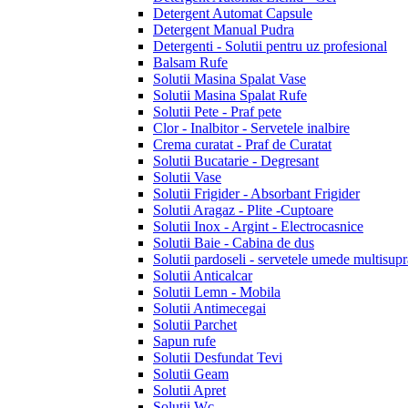
Detergent Automat Capsule
Detergent Manual Pudra
Detergenti - Solutii pentru uz profesional
Balsam Rufe
Solutii Masina Spalat Vase
Solutii Masina Spalat Rufe
Solutii Pete - Praf pete
Clor - Inalbitor - Servetele inalbire
Crema curatat - Praf de Curatat
Solutii Bucatarie - Degresant
Solutii Vase
Solutii Frigider - Absorbant Frigider
Solutii Aragaz - Plite -Cuptoare
Solutii Inox - Argint - Electrocasnice
Solutii Baie - Cabina de dus
Solutii pardoseli - servetele umede multisupr
Solutii Anticalcar
Solutii Lemn - Mobila
Solutii Antimecegai
Solutii Parchet
Sapun rufe
Solutii Desfundat Tevi
Solutii Geam
Solutii Apret
Solutii Wc