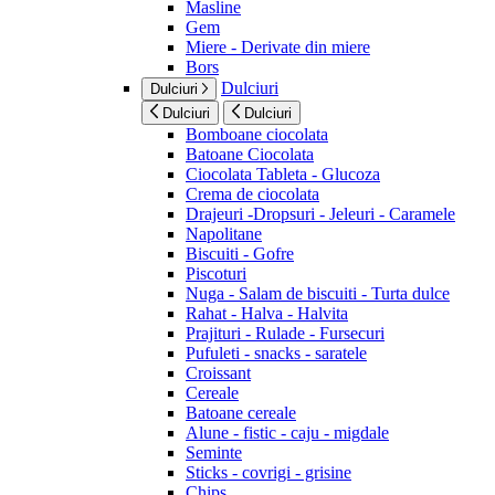
Masline
Gem
Miere - Derivate din miere
Bors
Dulciuri
Dulciuri
Dulciuri
Dulciuri
Bomboane ciocolata
Batoane Ciocolata
Ciocolata Tableta - Glucoza
Crema de ciocolata
Drajeuri -Dropsuri - Jeleuri - Caramele
Napolitane
Biscuiti - Gofre
Piscoturi
Nuga - Salam de biscuiti - Turta dulce
Rahat - Halva - Halvita
Prajituri - Rulade - Fursecuri
Pufuleti - snacks - saratele
Croissant
Cereale
Batoane cereale
Alune - fistic - caju - migdale
Seminte
Sticks - covrigi - grisine
Chips