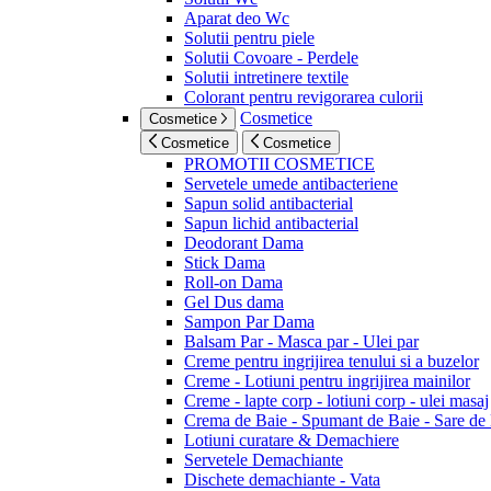
Aparat deo Wc
Solutii pentru piele
Solutii Covoare - Perdele
Solutii intretinere textile
Colorant pentru revigorarea culorii
Cosmetice
Cosmetice
Cosmetice
Cosmetice
PROMOTII COSMETICE
Servetele umede antibacteriene
Sapun solid antibacterial
Sapun lichid antibacterial
Deodorant Dama
Stick Dama
Roll-on Dama
Gel Dus dama
Sampon Par Dama
Balsam Par - Masca par - Ulei par
Creme pentru ingrijirea tenului si a buzelor
Creme - Lotiuni pentru ingrijirea mainilor
Creme - lapte corp - lotiuni corp - ulei masaj
Crema de Baie - Spumant de Baie - Sare de
Lotiuni curatare & Demachiere
Servetele Demachiante
Dischete demachiante - Vata