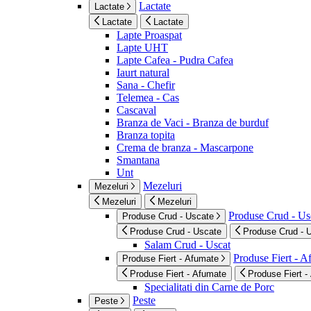
Lactate
Lactate
Lactate
Lactate
Lapte Proaspat
Lapte UHT
Lapte Cafea - Pudra Cafea
Iaurt natural
Sana - Chefir
Telemea - Cas
Cascaval
Branza de Vaci - Branza de burduf
Branza topita
Crema de branza - Mascarpone
Smantana
Unt
Mezeluri
Mezeluri
Mezeluri
Mezeluri
Produse Crud - Us
Produse Crud - Uscate
Produse Crud - Uscate
Produse Crud - 
Salam Crud - Uscat
Produse Fiert - 
Produse Fiert - Afumate
Produse Fiert - Afumate
Produse Fiert -
Specialitati din Carne de Porc
Peste
Peste