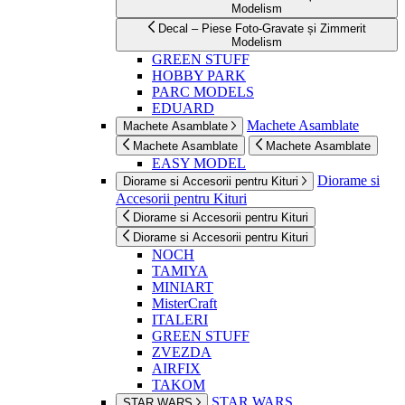
Modelism
Decal – Piese Foto-Gravate și Zimmerit
Modelism
GREEN STUFF
HOBBY PARK
PARC MODELS
EDUARD
Machete Asamblate
Machete Asamblate
Machete Asamblate
Machete Asamblate
EASY MODEL
Diorame si
Diorame si Accesorii pentru Kituri
Accesorii pentru Kituri
Diorame si Accesorii pentru Kituri
Diorame si Accesorii pentru Kituri
NOCH
TAMIYA
MINIART
MisterCraft
ITALERI
GREEN STUFF
ZVEZDA
AIRFIX
TAKOM
STAR WARS
STAR WARS