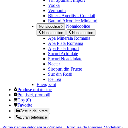
Vin Spumant Import
Vodka
Vermouth
Bitter - Aperitiv - Cocktail
Bauturi Alcoolice Miniaturi
Nonalcoolice
Nonalcoolice
Nonalcoolice
Nonalcoolice
Apa Minerala Romania
Apa Plata Romania
Apa Plata Import
Sucuri Acidulate
Sucuri Neacidulate
Nectar
Siropuri din Fructe
Suc din Rosii
Ice Tea
Energizant
Produse noi în stoc
Preț isteț, promoții
Coș
(
0
)
Favorite
Costuri de livrare
Livrări telefonice
Prima pagină
Modelism
Vopsele – Produse de Finisare Modelism