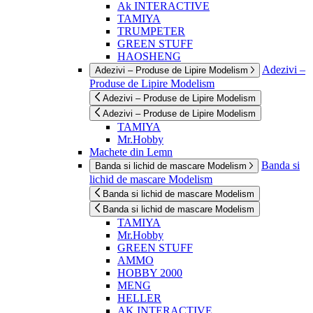
Ak INTERACTIVE
TAMIYA
TRUMPETER
GREEN STUFF
HAOSHENG
Adezivi –
Adezivi – Produse de Lipire Modelism
Produse de Lipire Modelism
Adezivi – Produse de Lipire Modelism
Adezivi – Produse de Lipire Modelism
TAMIYA
Mr.Hobby
Machete din Lemn
Banda si
Banda si lichid de mascare Modelism
lichid de mascare Modelism
Banda si lichid de mascare Modelism
Banda si lichid de mascare Modelism
TAMIYA
Mr.Hobby
GREEN STUFF
AMMO
HOBBY 2000
MENG
HELLER
AK INTERACTIVE