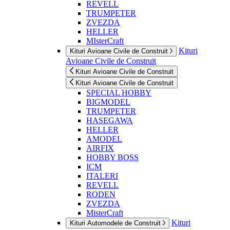
REVELL
TRUMPETER
ZVEZDA
HELLER
MIsterCraft
Kituri
Kituri Avioane Civile de Construit
Avioane Civile de Construit
Kituri Avioane Civile de Construit
Kituri Avioane Civile de Construit
SPECIAL HOBBY
BIGMODEL
TRUMPETER
HASEGAWA
HELLER
AMODEL
AIRFIX
HOBBY BOSS
ICM
ITALERI
REVELL
RODEN
ZVEZDA
MisterCraft
Kituri
Kituri Automodele de Construit