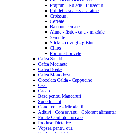
Prajituri - Rulade - Fursecuri
Pufuleti - snacks - saratele
Croissant
Cereale
Batoane cereale
Alune - fistic - caju - migdale
Seminte
Sticks - covrigi - grisine
Chips
Porumb floricele
Cafea Solubila
Cafea Macinata
Cafea Boabe
Cafea Monodoza
Ciocolata Calda - Cappucino
Ceai
Cacao
Baze pentru Mancaruri
Supe Instant
Condimente - Mirodenii
Aditivi - Conservanti - Colorant alimentar
Fructe Confiate - uscate
Produse Dietetice
Vopsea pentru oua