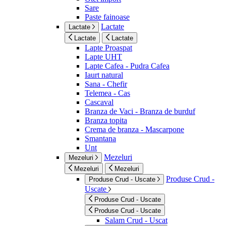
Sare
Paste fainoase
Lactate
Lactate
Lactate
Lactate
Lapte Proaspat
Lapte UHT
Lapte Cafea - Pudra Cafea
Iaurt natural
Sana - Chefir
Telemea - Cas
Cascaval
Branza de Vaci - Branza de burduf
Branza topita
Crema de branza - Mascarpone
Smantana
Unt
Mezeluri
Mezeluri
Mezeluri
Mezeluri
Produse Crud -
Produse Crud - Uscate
Uscate
Produse Crud - Uscate
Produse Crud - Uscate
Salam Crud - Uscat