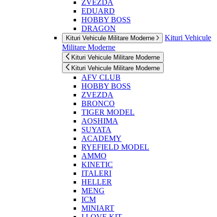
ZVEZDA
EDUARD
HOBBY BOSS
DRAGON
Kituri Vehicule
Kituri Vehicule Militare Moderne
Militare Moderne
Kituri Vehicule Militare Moderne
Kituri Vehicule Militare Moderne
AFV CLUB
HOBBY BOSS
ZVEZDA
BRONCO
TIGER MODEL
AOSHIMA
SUYATA
ACADEMY
RYEFIELD MODEL
AMMO
KINETIC
ITALERI
HELLER
MENG
ICM
MINIART
I LOVE KIT