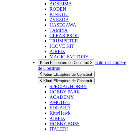
AOSHIMA
RODEN
KINETIC
ZVEZDA
HASEGAWA
TAMIYA
CLEAR PROP
TRUMPETER
I LOVE KIT
AIRFIX
MAGIC FACTORY
Kituri Elicoptere
Kituri Elicoptere de Construit
de Construit
Kituri Elicoptere de Construit
Kituri Elicoptere de Construit
SPECIAL HOBBY
HOBBY PARK
ACADEMY
AMODEL
EDUARD
KittyHawk
AIRFIX
HOBBY BOSS
ITALERI