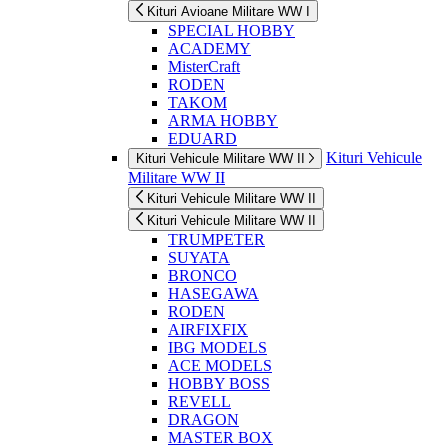
Kituri Avioane Militare WW I
SPECIAL HOBBY
ACADEMY
MisterCraft
RODEN
TAKOM
ARMA HOBBY
EDUARD
Kituri Vehicule
Kituri Vehicule Militare WW II
Militare WW II
Kituri Vehicule Militare WW II
Kituri Vehicule Militare WW II
TRUMPETER
SUYATA
BRONCO
HASEGAWA
RODEN
AIRFIXFIX
IBG MODELS
ACE MODELS
HOBBY BOSS
REVELL
DRAGON
MASTER BOX