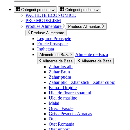
Categorii produse
Categorii produse
PACHETE ECONOMICE
PRO MODELISM
Produse Alimentare
Produse Alimentare
Produse Alimentare
Legume Proaspete
Fructe Proaspete
Inghetata
Alimente de Baza
Alimente de Baza
Alimente de Baza
Alimente de Baza
Zahar tos alb
Zahar Brun
Zahar pudra
Zahar plic - Zhar stick - Zahar cubic
Faina - Drojdie
Ulei de floarea soarelui
Ulei de masline
Malai
Orez - Fasole
Gris - Pesmet - Arpacas
Oua
Otet Romania
Otet import