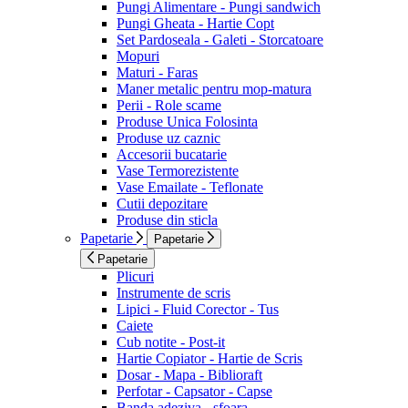
Pungi Alimentare - Pungi sandwich
Pungi Gheata - Hartie Copt
Set Pardoseala - Galeti - Storcatoare
Mopuri
Maturi - Faras
Maner metalic pentru mop-matura
Perii - Role scame
Produse Unica Folosinta
Produse uz caznic
Accesorii bucatarie
Vase Termorezistente
Vase Emailate - Teflonate
Cutii depozitare
Produse din sticla
Papetarie
Papetarie
Papetarie
Plicuri
Instrumente de scris
Lipici - Fluid Corector - Tus
Caiete
Cub notite - Post-it
Hartie Copiator - Hartie de Scris
Dosar - Mapa - Biblioraft
Perfotar - Capsator - Capse
Banda adeziva - sfoara