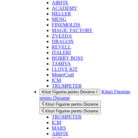
AIRFIX
ACADEMY
HELLER
MENG
FINEMOLDS
MAGIC FACTORY
ZVEZDA
DRAGON
REVELL
ITALERI
HOBBY BOSS
TAMIYA
I LOVE KIT
MisterCraft
ICM
TRUMPETER
Kituri Figurine
Kituri Figurine pentru Diorame
pentru Diorame
Kituri Figurine pentru Diorame
Kituri Figurine pentru Diorame
TRUMPETER
ICM
MARS
AIRFIX