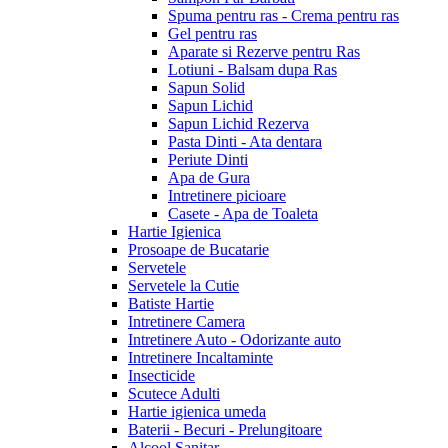
Spuma pentru ras - Crema pentru ras
Gel pentru ras
Aparate si Rezerve pentru Ras
Lotiuni - Balsam dupa Ras
Sapun Solid
Sapun Lichid
Sapun Lichid Rezerva
Pasta Dinti - Ata dentara
Periute Dinti
Apa de Gura
Intretinere picioare
Casete - Apa de Toaleta
Hartie Igienica
Prosoape de Bucatarie
Servetele
Servetele la Cutie
Batiste Hartie
Intretinere Camera
Intretinere Auto - Odorizante auto
Intretinere Incaltaminte
Insecticide
Scutece Adulti
Hartie igienica umeda
Baterii - Becuri - Prelungitoare
Alcool Sanitar