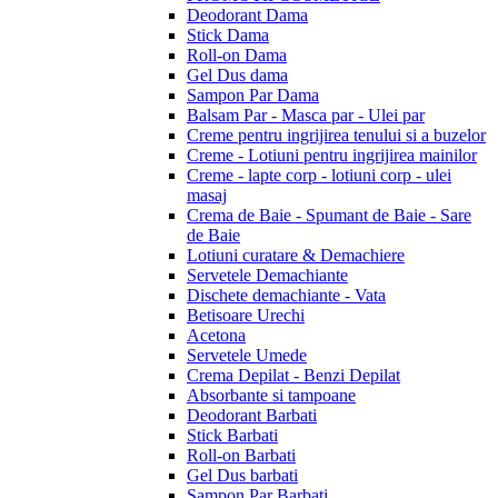
Deodorant Dama
Stick Dama
Roll-on Dama
Gel Dus dama
Sampon Par Dama
Balsam Par - Masca par - Ulei par
Creme pentru ingrijirea tenului si a buzelor
Creme - Lotiuni pentru ingrijirea mainilor
Creme - lapte corp - lotiuni corp - ulei
masaj
Crema de Baie - Spumant de Baie - Sare
de Baie
Lotiuni curatare & Demachiere
Servetele Demachiante
Dischete demachiante - Vata
Betisoare Urechi
Acetona
Servetele Umede
Crema Depilat - Benzi Depilat
Absorbante si tampoane
Deodorant Barbati
Stick Barbati
Roll-on Barbati
Gel Dus barbati
Sampon Par Barbati