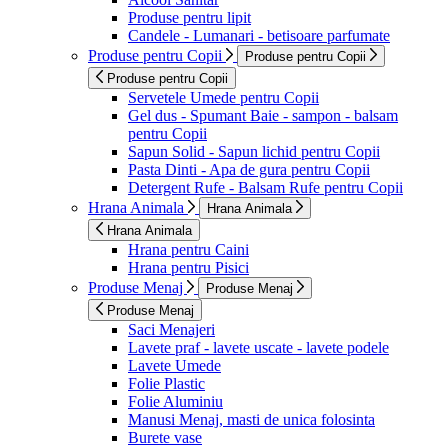
Produse pentru lipit
Candele - Lumanari - betisoare parfumate
Produse pentru Copii
Produse pentru Copii
Produse pentru Copii
Servetele Umede pentru Copii
Gel dus - Spumant Baie - sampon - balsam
pentru Copii
Sapun Solid - Sapun lichid pentru Copii
Pasta Dinti - Apa de gura pentru Copii
Detergent Rufe - Balsam Rufe pentru Copii
Hrana Animala
Hrana Animala
Hrana Animala
Hrana pentru Caini
Hrana pentru Pisici
Produse Menaj
Produse Menaj
Produse Menaj
Saci Menajeri
Lavete praf - lavete uscate - lavete podele
Lavete Umede
Folie Plastic
Folie Aluminiu
Manusi Menaj, masti de unica folosinta
Burete vase