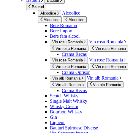
Bauturi
Bauturi
Bauturi
Alcoolice
Alcoolice
Alcoolice
Alcoolice
Bere Romania
Bere Import
Bere fara alcool
Vin rosu Romania
Vin rosu Romania
Vin rosu Romania
Vin rosu Romania
Crama Recas
Vin rose Romania
Vin rose Romania
Vin rose Romania
Vin rose Romania
Crama Oprisor
Vin alb Romania
Vin alb Romania
Vin alb Romania
Vin alb Romania
Crama Recas
Scotch Whisky
Single Malt Whisky
Whisky Cream
Bourbon Whisky
Gin
Liqueur
Bauturi Spirtoase Diverse