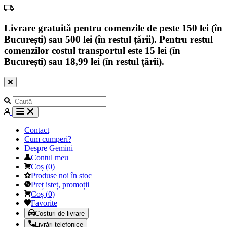
Livrare gratuită pentru comenzile de peste 150 lei (în
București) sau 500 lei (în restul țării). Pentru restul
comenzilor costul transportul este 15 lei (în
București) sau 18,99 lei (în restul țării).
Contact
Cum cumperi?
Despre Gemini
Contul meu
Coș
(
0
)
Produse noi în stoc
Preț isteț, promoții
Coș
(
0
)
Favorite
Costuri de livrare
Livrări telefonice