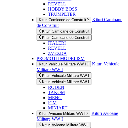
REVELL
HOBBY BOSS
TRUMPETER
Kituri Camioane
Kituri Camioane de Construit
de Construit
Kituri Camioane de Construit
Kituri Camioane de Construit
ITALERI
REVELL
ZVEZDA
PROMOTII MODELISM
Kituri Vehicule
Kituri Vehicule Militare WW I
Militare WW I
Kituri Vehicule Militare WW I
Kituri Vehicule Militare WW I
RODEN
TAKOM
MENG
ICM
MINIART
Kituri Avioane
Kituri Avioane Militare WW I
Militare WW I
Kituri Avioane Militare WW I