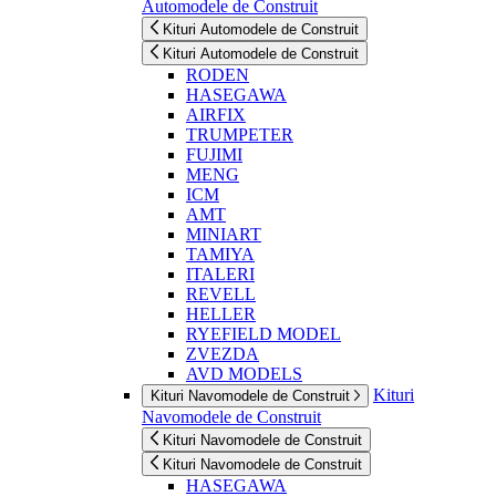
Automodele de Construit
Kituri Automodele de Construit
Kituri Automodele de Construit
RODEN
HASEGAWA
AIRFIX
TRUMPETER
FUJIMI
MENG
ICM
AMT
MINIART
TAMIYA
ITALERI
REVELL
HELLER
RYEFIELD MODEL
ZVEZDA
AVD MODELS
Kituri
Kituri Navomodele de Construit
Navomodele de Construit
Kituri Navomodele de Construit
Kituri Navomodele de Construit
HASEGAWA