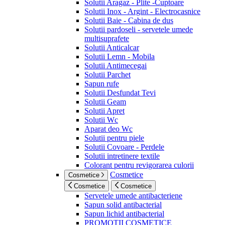
Solutii Aragaz - Plite -Cuptoare
Solutii Inox - Argint - Electrocasnice
Solutii Baie - Cabina de dus
Solutii pardoseli - servetele umede
multisuprafete
Solutii Anticalcar
Solutii Lemn - Mobila
Solutii Antimecegai
Solutii Parchet
Sapun rufe
Solutii Desfundat Tevi
Solutii Geam
Solutii Apret
Solutii Wc
Aparat deo Wc
Solutii pentru piele
Solutii Covoare - Perdele
Solutii intretinere textile
Colorant pentru revigorarea culorii
Cosmetice
Cosmetice
Cosmetice
Cosmetice
Servetele umede antibacteriene
Sapun solid antibacterial
Sapun lichid antibacterial
PROMOTII COSMETICE