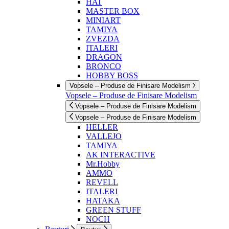
HAT
MASTER BOX
MINIART
TAMIYA
ZVEZDA
ITALERI
DRAGON
BRONCO
HOBBY BOSS
Vopsele – Produse de Finisare Modelism
Vopsele – Produse de Finisare Modelism
Vopsele – Produse de Finisare Modelism
Vopsele – Produse de Finisare Modelism
HELLER
VALLEJO
TAMIYA
AK INTERACTIVE
Mr.Hobby
AMMO
REVELL
ITALERI
HATAKA
GREEN STUFF
NOCH