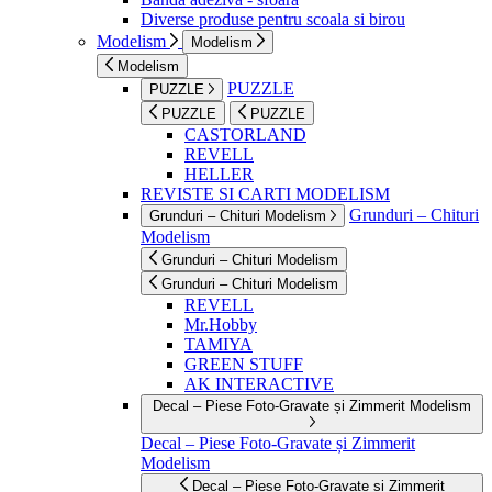
Diverse produse pentru scoala si birou
Modelism
Modelism
Modelism
PUZZLE
PUZZLE
PUZZLE
PUZZLE
CASTORLAND
REVELL
HELLER
REVISTE SI CARTI MODELISM
Grunduri – Chituri
Grunduri – Chituri Modelism
Modelism
Grunduri – Chituri Modelism
Grunduri – Chituri Modelism
REVELL
Mr.Hobby
TAMIYA
GREEN STUFF
AK INTERACTIVE
Decal – Piese Foto-Gravate și Zimmerit Modelism
Decal – Piese Foto-Gravate și Zimmerit
Modelism
Decal – Piese Foto-Gravate și Zimmerit