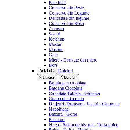
Pate ficat
Conserve din Peste
Conserve din Legume
Delicatese din legume
Conserve din Rosii
Zacusca
Sosuri
Ketchup
Mustar
Masline
Gem
Miere - Derivate din miere
Bors
Dulciuri
Dulciuri
Dulciuri
Dulciuri
Bomboane ciocolata
Batoane Ciocolata
Ciocolata Tableta - Glucoza
Crema de ciocolata
Drajeuri -Dropsuri - Jeleuri - Caramele
Napolitane
Biscuiti - Gofre
Piscoturi
Nuga - Salam de biscuiti - Turta dulce
Rahat - Halva - Halvita