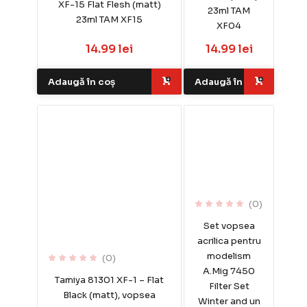
XF-15 Flat Flesh (matt)
23ml TAM
23ml TAM XF15
XF04
14.99 lei
14.99 lei
Adaugă în coș
Adaugă în coș
(0)
Set vopsea
acrilica pentru
modelism
(0)
A.Mig 7450
Tamiya 81301 XF-1 – Flat
Filter Set
Black (matt), vopsea
Winter and un