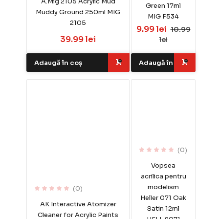
A.Mig 2105 Acrylic Mud
Green 17ml
Muddy Ground 250ml MIG
MIG F534
2105
9.99 lei
10.99
39.99 lei
lei
Adaugă în coș
Adaugă în coș
(0)
Vopsea
acrilica pentru
modelism
(0)
Heller 071 Oak
AK Interactive Atomizer
Satin 12ml
Cleaner for Acrylic Paints