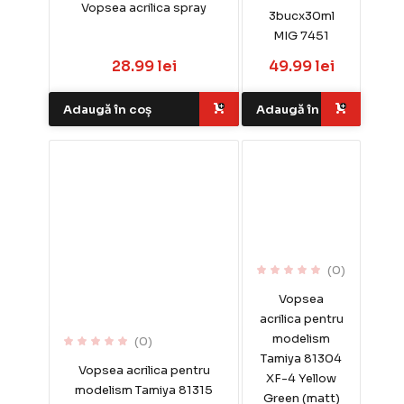
Vopsea acrilica spray
3bucx30ml
MIG 7451
28.99 lei
49.99 lei
Adaugă în coș
Adaugă în coș
(0)
Vopsea
acrilica pentru
modelism
(0)
Tamiya 81304
Vopsea acrilica pentru
XF-4 Yellow
modelism Tamiya 81315
Green (matt)