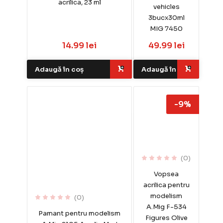
acrilica, 23 ml
vehicles
3bucx30ml
MIG 7450
14.99 lei
49.99 lei
Adaugă în coș
Adaugă în coș
-9%
(0)
Vopsea
acrilica pentru
modelism
(0)
A.Mig F-534
Pamant pentru modelism
Figures Olive