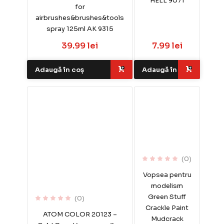
HELL 9071
for
airbrushes&brushes&tools
spray 125ml AK 9315
39.99 lei
7.99 lei
Adaugă în coș
Adaugă în coș
(0)
Vopsea pentru
modelism
Green Stuff
(0)
Crackle Paint
ATOM COLOR 20123 –
Mudcrack