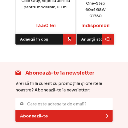
Cold Gray, Vopsea acrilica
One-Step
pentru modelism, 20 ml
60ml GSW
01780
13.50 lei
Indisponibil
Adaugă în coș
Anunță stoc
Abonează-te la newsletter
Vrei să fii la curent cu promoțiile și ofertele
noastre? Abonează-te la newsletter:
Abonează-te