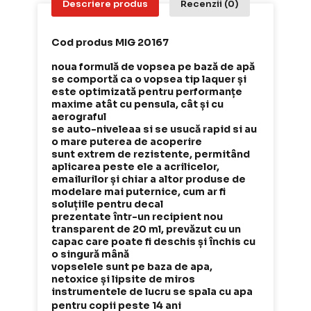
Descriere produs
Recenzii (0)
Cod produs MIG 20167
noua formulă de vopsea pe bază de apă
se comportă ca o vopsea tip laquer și
este optimizată pentru performanțe
maxime atât cu pensula, cât și cu
aerograful
se auto-niveleaa si se usucă rapid si au
o mare puterea de acoperire
sunt extrem de rezistente, permitând
aplicarea peste ele a acrilicelor,
emailurilor și chiar a altor produse de
modelare mai puternice, cum ar fi
soluțiile pentru decal
prezentate într-un recipient nou
transparent de 20 ml, prevăzut cu un
capac care poate fi deschis și închis cu
o singură mână
vopselele sunt pe baza de apa,
netoxice și lipsite de miros
instrumentele de lucru se spala cu apa
pentru copii peste 14 ani