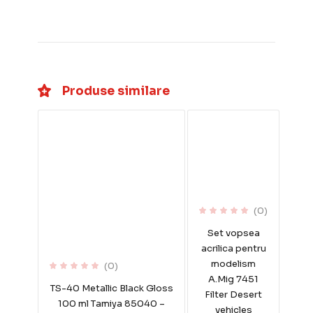
Produse similare
(0)
Set vopsea
acrilica pentru
modelism
(0)
A.Mig 7451
TS-40 Metallic Black Gloss
Filter Desert
100 ml Tamiya 85040 –
vehicles