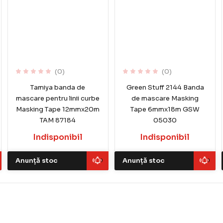
(0)
(0)
Tamiya banda de
Green Stuff 2144 Banda
mascare pentru linii curbe
de mascare Masking
Masking Tape 12mmx20m
Tape 6mmx18m GSW
TAM 87184
05030
Indisponibil
Indisponibil
Anunță stoc
Anunță stoc