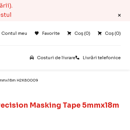
rii).
estul
Contul meu
Favorite
Coș 
(
0
)
Coș 
(
0
)
Favorite
Costuri de livrare
Livrări telefonice
e 5mmx18m H2K80009
recision Masking Tape 5mmx18m