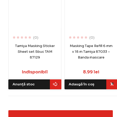
(0)
(0)
Tamiya Masking Sticker
Masking Tape Refill 6 mm
Sheet set 5buc TAM
x 18 m Tamiya 87033 –
87129
Banda mascare
Indisponibil
8.99 lei
Anunță stoc
Adaugă în coș