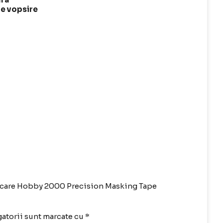
de vopsire
mascare Hobby 2000 Precision Masking Tape
atorii sunt marcate cu
*