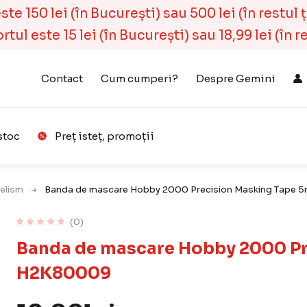
e 150 lei (în București) sau 500 lei (în restul ță
ul este 15 lei (în București) sau 18,99 lei (în r
Contact
Cum cumperi?
Despre Gemini
stoc
Preț isteț, promoții
Coș
(
0
)
elism
Banda de mascare Hobby 2000 Precision Masking Tap
(0)
Banda de mascare Hobby 2000 P
H2K80009