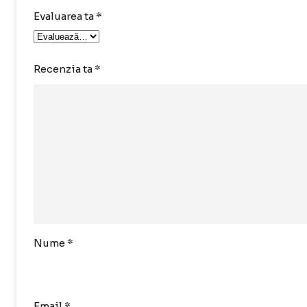
Evaluarea ta
*
Recenzia ta
*
Nume
*
Email
*