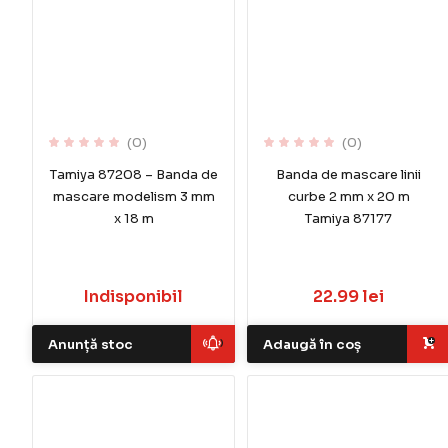
(0)
(0)
Tamiya 87208 – Banda de
Banda de mascare linii
mascare modelism 3 mm
curbe 2 mm x 20 m
x 18 m
Tamiya 87177
Indisponibil
22.99 lei
Anunță stoc
Adaugă în coș