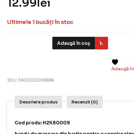
12.99
lei
Ultimele 1 bucăți în stoc
Adaugă în coș
Adaugă în
SKU:
5903002058886
Descriere produs
Recenzii (0)
Cod produ: H2K80009
banda de mascare din hartie pentru o vopsire sig