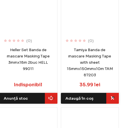
(0)
(0)
Heller Set Banda de
Tamiya Banda de
mascare Masking Tape
mascare Masking Tape
3mmx18m 2buc HELL
with sheet
99011
15mmx150mmx10m TAM
87203
Indisponibil
35.99 lei
Anunță stoc
Adaugă în coș