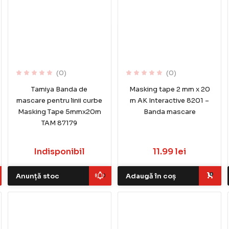
(0)
(0)
Tamiya Banda de
Masking tape 2 mm x 20
mascare pentru linii curbe
m AK Interactive 8201 –
Masking Tape 5mmx20m
Banda mascare
TAM 87179
Indisponibil
11.99 lei
Anunță stoc
Adaugă în coș