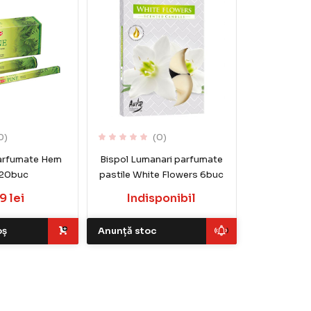
0)
(0)
parfumate Hem
Bispol Lumanari parfumate
 20buc
pastile White Flowers 6buc
9 lei
Indisponibil
oș
Anunță stoc