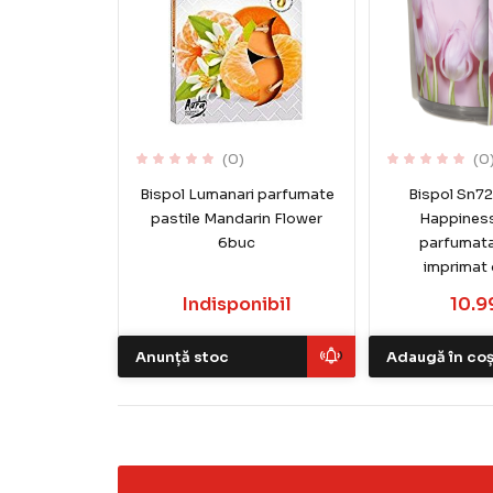
(0)
(0
Bispol Lumanari parfumate
Bispol Sn72
pastile Mandarin Flower
Happiness
6buc
parfumata
imprimat 
Indisponibil
10.99
Anunță stoc
Adaugă în co