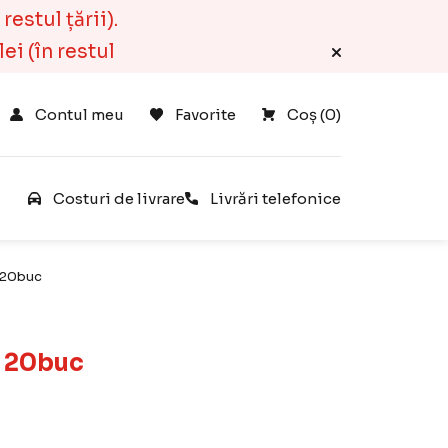
estul țării).
ei (în restul
Contul meu
Favorite
Coș 
(
0
)
e
Costuri de livrare
Livrări telefonice
 20buc
t 20buc