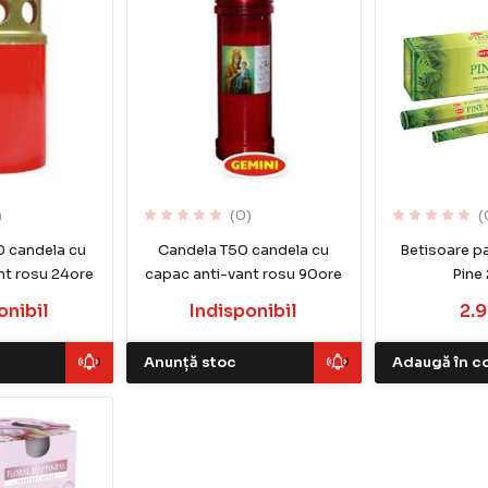
)
(0)
(
0 candela cu
Candela T50 candela cu
Betisoare 
nt rosu 24ore
capac anti-vant rosu 90ore
Pine
onibil
Indisponibil
2.9
Anunță stoc
Adaugă în c