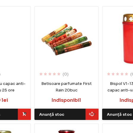
)
(0)
(
u capac anti-
Betisoare parfumate First
Bispol V1-1
u 25 ore
Rain 20buc
capac anti-v
 lei
Indisponibil
Indis
ș
Anunță stoc
Anunță stoc