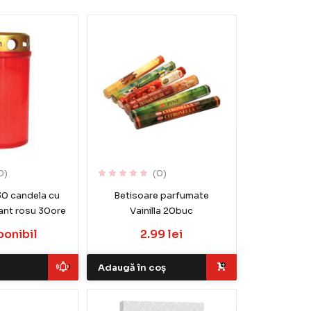
0)
(0)
30 candela cu
Betisoare parfumate
ant rosu 30ore
Vainilla 20buc
ponibil
2.99 lei
Adaugă în coș