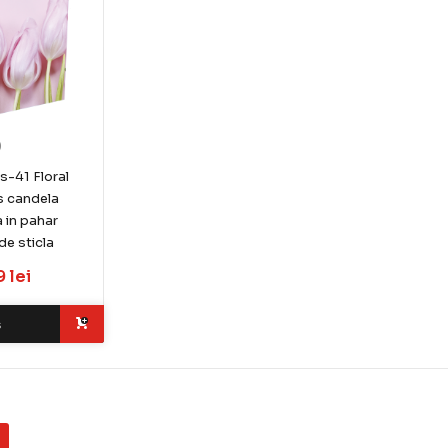
)
s-41 Floral
 candela
 in pahar
de sticla
 lei
ș