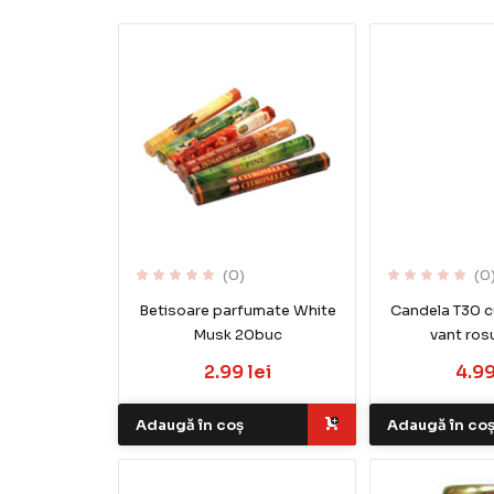
(0)
(0
Betisoare parfumate White
Candela T30 c
Musk 20buc
vant ros
2.99 lei
4.99
Adaugă în coș
Adaugă în co