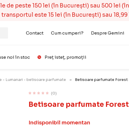
 de peste 150 lei (în București) sau 500 lei (în r
ransportul este 15 lei (în București) sau 18,99 l
Contact
Cum cumperi?
Despre Gemini
se noi în stoc
Preț isteț, promoții
Favorit
e - Lumanari - betisoare parfumate
Betisoare parfumate Forest
(0)
Betisoare parfumate Fores
Indisponibil momentan