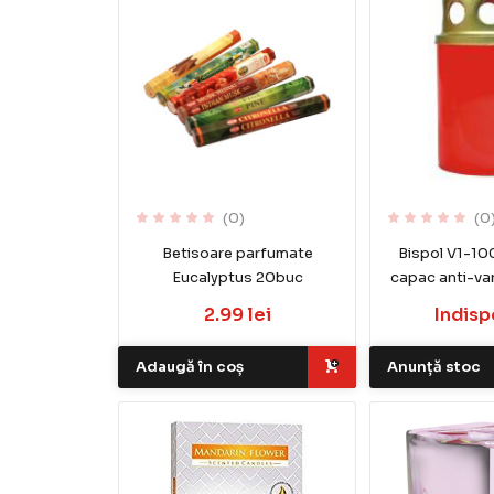
(0)
(0
Betisoare parfumate
Bispol V1-10
Eucalyptus 20buc
capac anti-va
2.99 lei
Indisp
Adaugă în coș
Anunță stoc