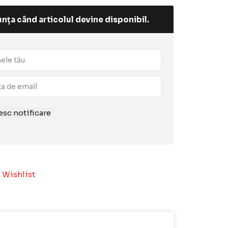
nța când articolul devine disponibil.
sc notificare
 Wishlist