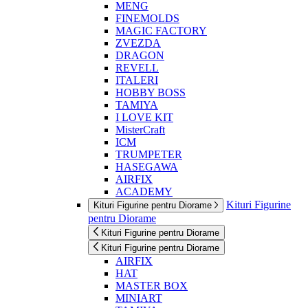
MENG
FINEMOLDS
MAGIC FACTORY
ZVEZDA
DRAGON
REVELL
ITALERI
HOBBY BOSS
TAMIYA
I LOVE KIT
MisterCraft
ICM
TRUMPETER
HASEGAWA
AIRFIX
ACADEMY
Kituri Figurine
Kituri Figurine pentru Diorame
pentru Diorame
Kituri Figurine pentru Diorame
Kituri Figurine pentru Diorame
AIRFIX
HAT
MASTER BOX
MINIART