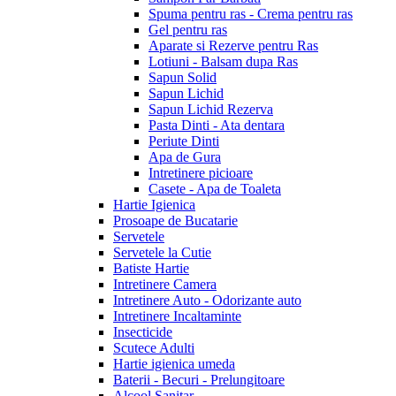
Spuma pentru ras - Crema pentru ras
Gel pentru ras
Aparate si Rezerve pentru Ras
Lotiuni - Balsam dupa Ras
Sapun Solid
Sapun Lichid
Sapun Lichid Rezerva
Pasta Dinti - Ata dentara
Periute Dinti
Apa de Gura
Intretinere picioare
Casete - Apa de Toaleta
Hartie Igienica
Prosoape de Bucatarie
Servetele
Servetele la Cutie
Batiste Hartie
Intretinere Camera
Intretinere Auto - Odorizante auto
Intretinere Incaltaminte
Insecticide
Scutece Adulti
Hartie igienica umeda
Baterii - Becuri - Prelungitoare
Alcool Sanitar