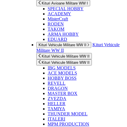
Kituri Avioane Militare WW I
SPECIAL HOBBY
ACADEMY
MisterCraft
RODEN
TAKOM
ARMA HOBBY
EDUARD
Kituri Vehicule
Kituri Vehicule Militare WW II
Militare WW II
Kituri Vehicule Militare WW II
Kituri Vehicule Militare WW II
IBG MODELS
ACE MODELS
HOBBY BOSS
REVELL
DRAGON
MASTER BOX
ZVEZDA
HELLER
TAMIYA
THUNDER MODEL
ITALERI
MPM PRODUCTION