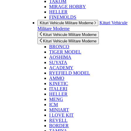
TAKOM
MIRAGE HOBBY
HELLER
FINEMOLDS
Kituri Vehicule
Kituri Vehicule Militare Moderne
Militare Moderne
Kituri Vehicule Militare Moderne
Kituri Vehicule Militare Moderne
BRONCO
TIGER MODEL
AOSHIMA
SUYATA
ACADEMY
RYEFIELD MODEL
AMMO
KINETIC
ITALERI
HELLER
MENG
ICM
MINIART
I LOVE KIT
REVELL
BORDER
TAMIYA