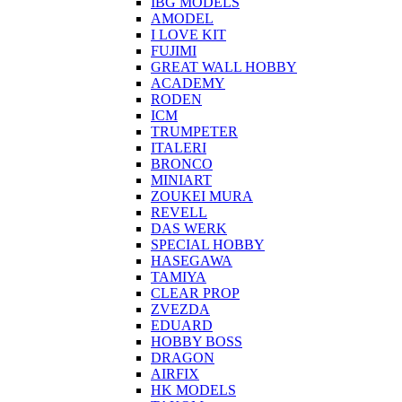
IBG MODELS
AMODEL
I LOVE KIT
FUJIMI
GREAT WALL HOBBY
ACADEMY
RODEN
ICM
TRUMPETER
ITALERI
BRONCO
MINIART
ZOUKEI MURA
REVELL
DAS WERK
SPECIAL HOBBY
HASEGAWA
TAMIYA
CLEAR PROP
ZVEZDA
EDUARD
HOBBY BOSS
DRAGON
AIRFIX
HK MODELS