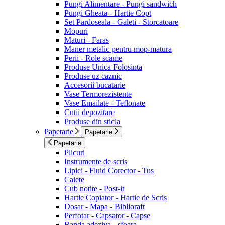
Pungi Alimentare - Pungi sandwich
Pungi Gheata - Hartie Copt
Set Pardoseala - Galeti - Storcatoare
Mopuri
Maturi - Faras
Maner metalic pentru mop-matura
Perii - Role scame
Produse Unica Folosinta
Produse uz caznic
Accesorii bucatarie
Vase Termorezistente
Vase Emailate - Teflonate
Cutii depozitare
Produse din sticla
Papetarie
Papetarie
Papetarie
Plicuri
Instrumente de scris
Lipici - Fluid Corector - Tus
Caiete
Cub notite - Post-it
Hartie Copiator - Hartie de Scris
Dosar - Mapa - Biblioraft
Perfotar - Capsator - Capse
Banda adeziva - sfoara