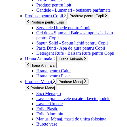
Produse pentru lipit
Candele - Lumanari - betisoare parfumate
Produse pentru Copii
Produse pentru Copii
Produse pentru Copii
Servetele Umede pentru Copii
Gel dus - Spumant Baie - sampon - balsam
pentru Copii
Sapun Solid - Sapun lichid pentru Copii
Pasta Dinti - Apa de gura pentru Copii
Detergent Rufe - Balsam Rufe pentru Copii
Hrana Animala
Hrana Animala
Hrana Animala
Hrana pentru Caini
Hrana pentru Pisici
Produse Menaj
Produse Menaj
Produse Menaj
Saci Menajeri
Lavete praf - lavete uscate - lavete podele
Lavete Umede
Folie Plastic
Folie Aluminiu
Manusi Menaj, masti de unica folosinta
Burete vase