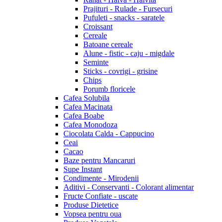
Prajituri - Rulade - Fursecuri
Pufuleti - snacks - saratele
Croissant
Cereale
Batoane cereale
Alune - fistic - caju - migdale
Seminte
Sticks - covrigi - grisine
Chips
Porumb floricele
Cafea Solubila
Cafea Macinata
Cafea Boabe
Cafea Monodoza
Ciocolata Calda - Cappucino
Ceai
Cacao
Baze pentru Mancaruri
Supe Instant
Condimente - Mirodenii
Aditivi - Conservanti - Colorant alimentar
Fructe Confiate - uscate
Produse Dietetice
Vopsea pentru oua