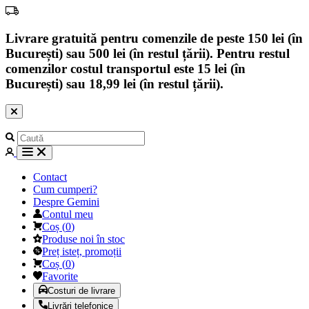
Livrare gratuită pentru comenzile de peste 150 lei (în
București) sau 500 lei (în restul țării). Pentru restul
comenzilor costul transportul este 15 lei (în
București) sau 18,99 lei (în restul țării).
Contact
Cum cumperi?
Despre Gemini
Contul meu
Coș
(
0
)
Produse noi în stoc
Preț isteț, promoții
Coș
(
0
)
Favorite
Costuri de livrare
Livrări telefonice