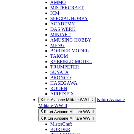
AMMO
MISTERCRAFT
ICM
SPECIAL HOBBY
ACADEMY
DAS WERK
MINIART
AMUSING HOBBY
MENG
BORDER MODEL
TAKOM
RYEFIELD MODEL
TRUMPETER
SUYATA
BRONCO
HASEGAWA
RODEN
AIRFIXFIX
Kituri Avioane
Kituri Avioane Militare WW II
Militare WW II
Kituri Avioane Militare WW II
Kituri Avioane Militare WW II
MisterCraft
BORDER