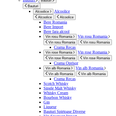
Bauturi
Bauturi
Bauturi
Alcoolice
Alcoolice
Alcoolice
Alcoolice
Bere Romania
Bere Import
Bere fara alcool
Vin rosu Romania
Vin rosu Romania
Vin rosu Romania
Vin rosu Romania
Crama Recas
Vin rose Romania
Vin rose Romania
Vin rose Romania
Vin rose Romania
Crama Oprisor
Vin alb Romania
Vin alb Romania
Vin alb Romania
Vin alb Romania
Crama Recas
Scotch Whisky
Single Malt Whisky
Whisky Cream
Bourbon Whisky
Gin
Liqueur
Bauturi Spirtoase Diverse