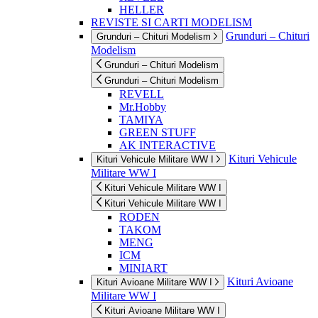
HELLER
REVISTE SI CARTI MODELISM
Grunduri – Chituri
Grunduri – Chituri Modelism
Modelism
Grunduri – Chituri Modelism
Grunduri – Chituri Modelism
REVELL
Mr.Hobby
TAMIYA
GREEN STUFF
AK INTERACTIVE
Kituri Vehicule
Kituri Vehicule Militare WW I
Militare WW I
Kituri Vehicule Militare WW I
Kituri Vehicule Militare WW I
RODEN
TAKOM
MENG
ICM
MINIART
Kituri Avioane
Kituri Avioane Militare WW I
Militare WW I
Kituri Avioane Militare WW I