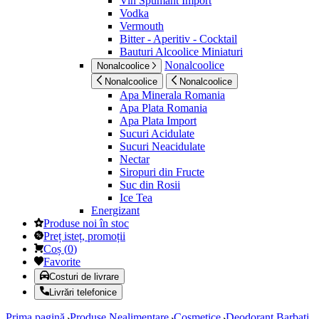
Vin Spumant Import
Vodka
Vermouth
Bitter - Aperitiv - Cocktail
Bauturi Alcoolice Miniaturi
Nonalcoolice
Nonalcoolice
Nonalcoolice
Nonalcoolice
Apa Minerala Romania
Apa Plata Romania
Apa Plata Import
Sucuri Acidulate
Sucuri Neacidulate
Nectar
Siropuri din Fructe
Suc din Rosii
Ice Tea
Energizant
Produse noi în stoc
Preț isteț, promoții
Coș
(
0
)
Favorite
Costuri de livrare
Livrări telefonice
Prima pagină
Produse Nealimentare
Cosmetice
Deodorant Barbati