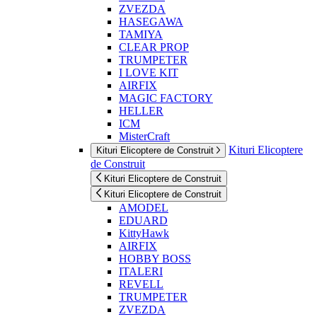
ZVEZDA
HASEGAWA
TAMIYA
CLEAR PROP
TRUMPETER
I LOVE KIT
AIRFIX
MAGIC FACTORY
HELLER
ICM
MisterCraft
Kituri Elicoptere
Kituri Elicoptere de Construit
de Construit
Kituri Elicoptere de Construit
Kituri Elicoptere de Construit
AMODEL
EDUARD
KittyHawk
AIRFIX
HOBBY BOSS
ITALERI
REVELL
TRUMPETER
ZVEZDA