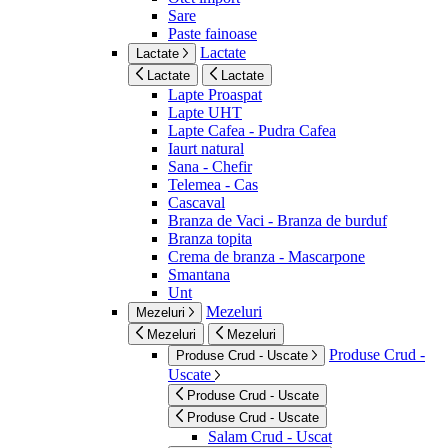
Sare
Paste fainoase
Lactate
Lactate
Lactate
Lactate
Lapte Proaspat
Lapte UHT
Lapte Cafea - Pudra Cafea
Iaurt natural
Sana - Chefir
Telemea - Cas
Cascaval
Branza de Vaci - Branza de burduf
Branza topita
Crema de branza - Mascarpone
Smantana
Unt
Mezeluri
Mezeluri
Mezeluri
Mezeluri
Produse Crud -
Produse Crud - Uscate
Uscate
Produse Crud - Uscate
Produse Crud - Uscate
Salam Crud - Uscat