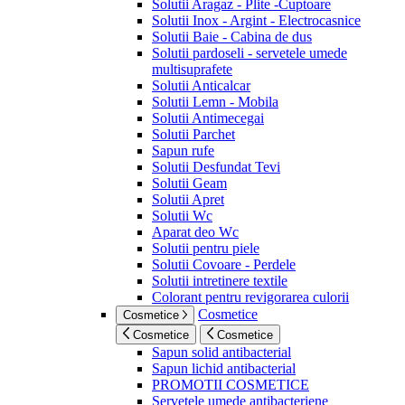
Solutii Aragaz - Plite -Cuptoare
Solutii Inox - Argint - Electrocasnice
Solutii Baie - Cabina de dus
Solutii pardoseli - servetele umede
multisuprafete
Solutii Anticalcar
Solutii Lemn - Mobila
Solutii Antimecegai
Solutii Parchet
Sapun rufe
Solutii Desfundat Tevi
Solutii Geam
Solutii Apret
Solutii Wc
Aparat deo Wc
Solutii pentru piele
Solutii Covoare - Perdele
Solutii intretinere textile
Colorant pentru revigorarea culorii
Cosmetice
Cosmetice
Cosmetice
Cosmetice
Sapun solid antibacterial
Sapun lichid antibacterial
PROMOTII COSMETICE
Servetele umede antibacteriene