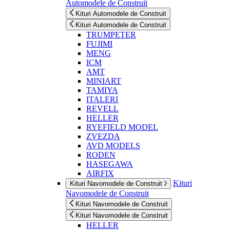
Automodele de Construit
Kituri Automodele de Construit
Kituri Automodele de Construit
TRUMPETER
FUJIMI
MENG
ICM
AMT
MINIART
TAMIYA
ITALERI
REVELL
HELLER
RYEFIELD MODEL
ZVEZDA
AVD MODELS
RODEN
HASEGAWA
AIRFIX
Kituri
Kituri Navomodele de Construit
Navomodele de Construit
Kituri Navomodele de Construit
Kituri Navomodele de Construit
HELLER