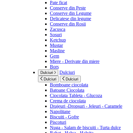
Pate ficat
Conserve din Peste
Conserve din Legume
Delicatese din legume
Conserve din Rosii
Zacusca
Sosuri
Ketchup
Mustar
Masline
Gem
Miere - Derivate din miere
Bors
Dulciuri
Dulciuri
Dulciuri
Dulciuri
Bomboane ciocolata
Batoane Ciocolata
Ciocolata Tableta - Glucoza
Crema de ciocolata
Drajeuri -Dropsuri - Jeleuri - Caramele
Napolitane
Biscuiti - Gofre
Piscoturi
Nuga - Salam de biscuiti - Turta dulce
Rahat - Halva - Halvita