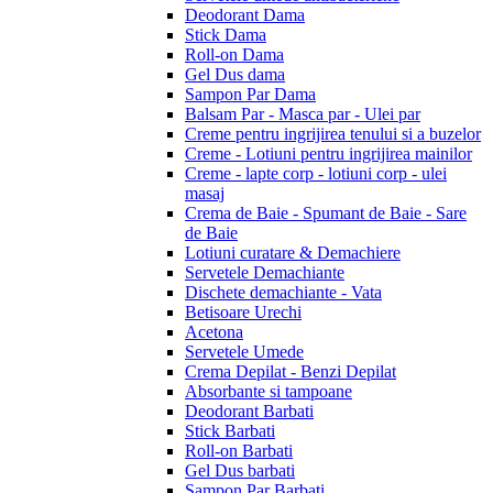
Deodorant Dama
Stick Dama
Roll-on Dama
Gel Dus dama
Sampon Par Dama
Balsam Par - Masca par - Ulei par
Creme pentru ingrijirea tenului si a buzelor
Creme - Lotiuni pentru ingrijirea mainilor
Creme - lapte corp - lotiuni corp - ulei
masaj
Crema de Baie - Spumant de Baie - Sare
de Baie
Lotiuni curatare & Demachiere
Servetele Demachiante
Dischete demachiante - Vata
Betisoare Urechi
Acetona
Servetele Umede
Crema Depilat - Benzi Depilat
Absorbante si tampoane
Deodorant Barbati
Stick Barbati
Roll-on Barbati
Gel Dus barbati
Sampon Par Barbati