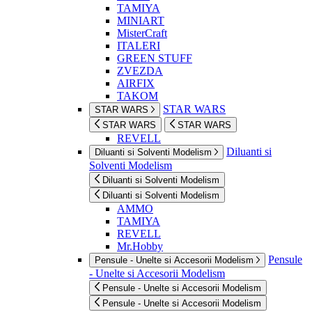
TAMIYA
MINIART
MisterCraft
ITALERI
GREEN STUFF
ZVEZDA
AIRFIX
TAKOM
STAR WARS
STAR WARS
STAR WARS
STAR WARS
REVELL
Diluanti si
Diluanti si Solventi Modelism
Solventi Modelism
Diluanti si Solventi Modelism
Diluanti si Solventi Modelism
AMMO
TAMIYA
REVELL
Mr.Hobby
Pensule
Pensule - Unelte si Accesorii Modelism
- Unelte si Accesorii Modelism
Pensule - Unelte si Accesorii Modelism
Pensule - Unelte si Accesorii Modelism