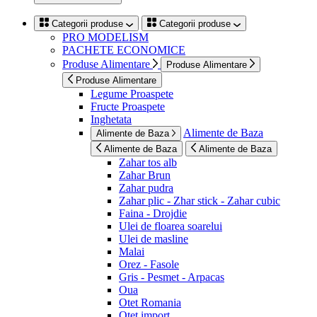
Categorii produse
Categorii produse
PRO MODELISM
PACHETE ECONOMICE
Produse Alimentare
Produse Alimentare
Produse Alimentare
Legume Proaspete
Fructe Proaspete
Inghetata
Alimente de Baza
Alimente de Baza
Alimente de Baza
Alimente de Baza
Zahar tos alb
Zahar Brun
Zahar pudra
Zahar plic - Zhar stick - Zahar cubic
Faina - Drojdie
Ulei de floarea soarelui
Ulei de masline
Malai
Orez - Fasole
Gris - Pesmet - Arpacas
Oua
Otet Romania
Otet import