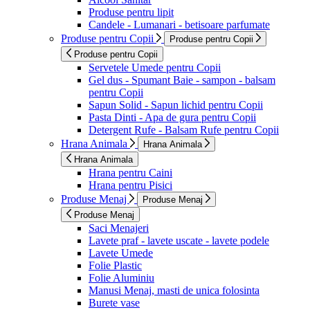
Produse pentru lipit
Candele - Lumanari - betisoare parfumate
Produse pentru Copii
Produse pentru Copii
Produse pentru Copii
Servetele Umede pentru Copii
Gel dus - Spumant Baie - sampon - balsam
pentru Copii
Sapun Solid - Sapun lichid pentru Copii
Pasta Dinti - Apa de gura pentru Copii
Detergent Rufe - Balsam Rufe pentru Copii
Hrana Animala
Hrana Animala
Hrana Animala
Hrana pentru Caini
Hrana pentru Pisici
Produse Menaj
Produse Menaj
Produse Menaj
Saci Menajeri
Lavete praf - lavete uscate - lavete podele
Lavete Umede
Folie Plastic
Folie Aluminiu
Manusi Menaj, masti de unica folosinta
Burete vase