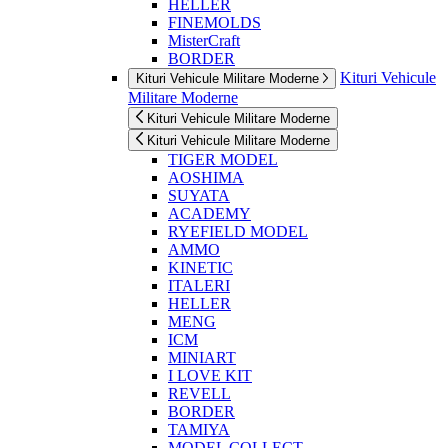
HELLER
FINEMOLDS
MisterCraft
BORDER
Kituri Vehicule
Kituri Vehicule Militare Moderne
Militare Moderne
Kituri Vehicule Militare Moderne
Kituri Vehicule Militare Moderne
TIGER MODEL
AOSHIMA
SUYATA
ACADEMY
RYEFIELD MODEL
AMMO
KINETIC
ITALERI
HELLER
MENG
ICM
MINIART
I LOVE KIT
REVELL
BORDER
TAMIYA
MODEL COLLECT