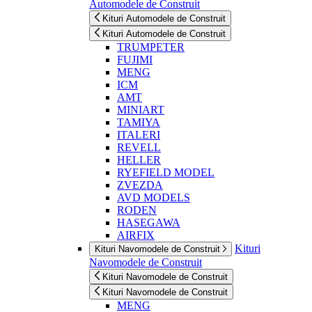
Automodele de Construit
Kituri Automodele de Construit
Kituri Automodele de Construit
TRUMPETER
FUJIMI
MENG
ICM
AMT
MINIART
TAMIYA
ITALERI
REVELL
HELLER
RYEFIELD MODEL
ZVEZDA
AVD MODELS
RODEN
HASEGAWA
AIRFIX
Kituri
Kituri Navomodele de Construit
Navomodele de Construit
Kituri Navomodele de Construit
Kituri Navomodele de Construit
MENG