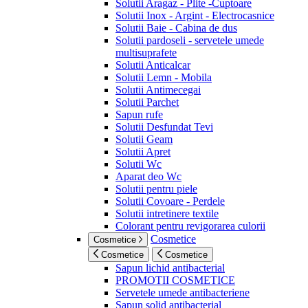
Solutii Aragaz - Plite -Cuptoare
Solutii Inox - Argint - Electrocasnice
Solutii Baie - Cabina de dus
Solutii pardoseli - servetele umede
multisuprafete
Solutii Anticalcar
Solutii Lemn - Mobila
Solutii Antimecegai
Solutii Parchet
Sapun rufe
Solutii Desfundat Tevi
Solutii Geam
Solutii Apret
Solutii Wc
Aparat deo Wc
Solutii pentru piele
Solutii Covoare - Perdele
Solutii intretinere textile
Colorant pentru revigorarea culorii
Cosmetice
Cosmetice
Cosmetice
Cosmetice
Sapun lichid antibacterial
PROMOTII COSMETICE
Servetele umede antibacteriene
Sapun solid antibacterial