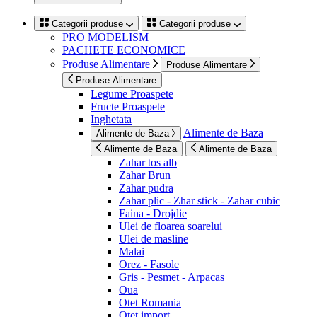
Categorii produse
Categorii produse
PRO MODELISM
PACHETE ECONOMICE
Produse Alimentare
Produse Alimentare
Produse Alimentare
Legume Proaspete
Fructe Proaspete
Inghetata
Alimente de Baza
Alimente de Baza
Alimente de Baza
Alimente de Baza
Zahar tos alb
Zahar Brun
Zahar pudra
Zahar plic - Zhar stick - Zahar cubic
Faina - Drojdie
Ulei de floarea soarelui
Ulei de masline
Malai
Orez - Fasole
Gris - Pesmet - Arpacas
Oua
Otet Romania
Otet import