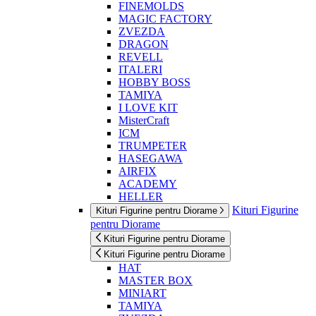
FINEMOLDS
MAGIC FACTORY
ZVEZDA
DRAGON
REVELL
ITALERI
HOBBY BOSS
TAMIYA
I LOVE KIT
MisterCraft
ICM
TRUMPETER
HASEGAWA
AIRFIX
ACADEMY
HELLER
Kituri Figurine
Kituri Figurine pentru Diorame
pentru Diorame
Kituri Figurine pentru Diorame
Kituri Figurine pentru Diorame
HAT
MASTER BOX
MINIART
TAMIYA