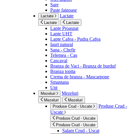
Sare
Paste fainoase
Lactate
Lactate
Lactate
Lactate
Lapte Proaspat
Lapte UHT
Lapte Cafea - Pudra Cafea
Iaurt natural
Sana - Chefir
Telemea - Cas
Cascaval
Branza de Vaci - Branza de burduf
Branza topita
Crema de branza - Mascarpone
Smantana
Unt
Mezeluri
Mezeluri
Mezeluri
Mezeluri
Produse Crud -
Produse Crud - Uscate
Uscate
Produse Crud - Uscate
Produse Crud - Uscate
Salam Crud - Uscat