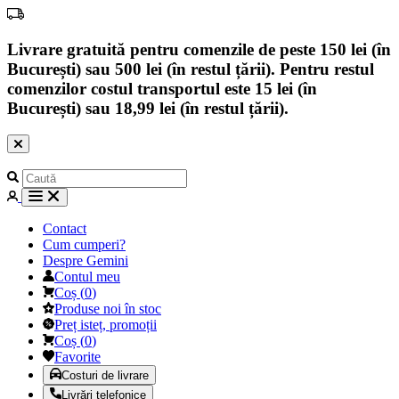
Livrare gratuită pentru comenzile de peste 150 lei (în
București) sau 500 lei (în restul țării). Pentru restul
comenzilor costul transportul este 15 lei (în
București) sau 18,99 lei (în restul țării).
Contact
Cum cumperi?
Despre Gemini
Contul meu
Coș
(
0
)
Produse noi în stoc
Preț isteț, promoții
Coș
(
0
)
Favorite
Costuri de livrare
Livrări telefonice