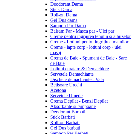
Deodorant Dama
Stick Dama
Roll-on Dama
Gel Dus dama
Sampon Par Dama
Balsam Par - Masca par - Ulei par
Creme pentru ingrijirea tenului si a buzelor
Creme - Lotiuni pentru ingrijirea mainilor
Creme - lapte corp - lotiuni corp - ulei
masaj
Crema de Baie - Spumant de Baie - Sare
de Baie
Lotiuni curatare & Demachiere
Servetele Demachiante
Dischete demachiante - Vata
Betisoare Urechi
Acetona
Servetele Umede
Crema Depilat - Benzi Depilat
Absorbante si tampoane
Deodorant Barbati
Stick Barbati
Roll-on Barbati
Gel Dus barbati
Sampon Par Barbati