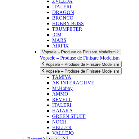
ZVEZDA
ITALERI
DRAGON
BRONCO
HOBBY BOSS
TRUMPETER
ICM
MARS
AIRFIX
Vopsele – Produse de Finisare Modelism
Vopsele – Produse de Finisare Modelism
Vopsele – Produse de Finisare Modelism
Vopsele – Produse de Finisare Modelism
TAMIYA
AK INTERACTIVE
Mr.Hobby
AMMO
REVELL
ITALERI
HATAKA
GREEN STUFF
NOCH
HELLER
VALLEJO