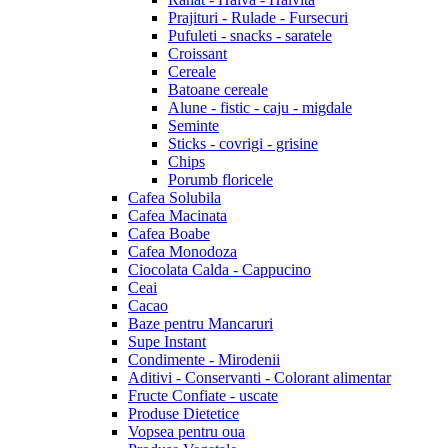
Prajituri - Rulade - Fursecuri
Pufuleti - snacks - saratele
Croissant
Cereale
Batoane cereale
Alune - fistic - caju - migdale
Seminte
Sticks - covrigi - grisine
Chips
Porumb floricele
Cafea Solubila
Cafea Macinata
Cafea Boabe
Cafea Monodoza
Ciocolata Calda - Cappucino
Ceai
Cacao
Baze pentru Mancaruri
Supe Instant
Condimente - Mirodenii
Aditivi - Conservanti - Colorant alimentar
Fructe Confiate - uscate
Produse Dietetice
Vopsea pentru oua