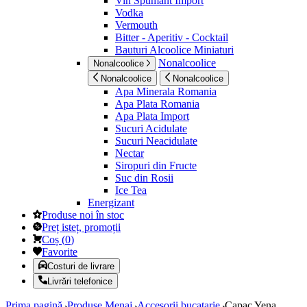
Vin Spumant Import
Vodka
Vermouth
Bitter - Aperitiv - Cocktail
Bauturi Alcoolice Miniaturi
Nonalcoolice
Nonalcoolice
Nonalcoolice
Nonalcoolice
Apa Minerala Romania
Apa Plata Romania
Apa Plata Import
Sucuri Acidulate
Sucuri Neacidulate
Nectar
Siropuri din Fructe
Suc din Rosii
Ice Tea
Energizant
Produse noi în stoc
Preț isteț, promoții
Coș
(
0
)
Favorite
Costuri de livrare
Livrări telefonice
Prima pagină
Produse Menaj
Accesorii bucatarie
Capac Yena