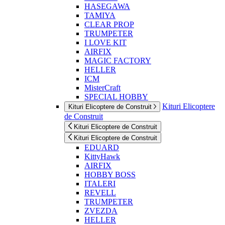
HASEGAWA
TAMIYA
CLEAR PROP
TRUMPETER
I LOVE KIT
AIRFIX
MAGIC FACTORY
HELLER
ICM
MisterCraft
SPECIAL HOBBY
Kituri Elicoptere
Kituri Elicoptere de Construit
de Construit
Kituri Elicoptere de Construit
Kituri Elicoptere de Construit
EDUARD
KittyHawk
AIRFIX
HOBBY BOSS
ITALERI
REVELL
TRUMPETER
ZVEZDA
HELLER