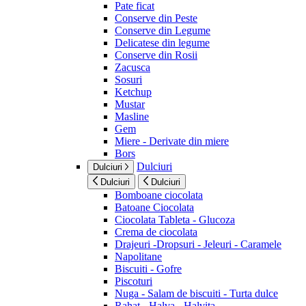
Pate ficat
Conserve din Peste
Conserve din Legume
Delicatese din legume
Conserve din Rosii
Zacusca
Sosuri
Ketchup
Mustar
Masline
Gem
Miere - Derivate din miere
Bors
Dulciuri
Dulciuri
Dulciuri
Dulciuri
Bomboane ciocolata
Batoane Ciocolata
Ciocolata Tableta - Glucoza
Crema de ciocolata
Drajeuri -Dropsuri - Jeleuri - Caramele
Napolitane
Biscuiti - Gofre
Piscoturi
Nuga - Salam de biscuiti - Turta dulce
Rahat - Halva - Halvita