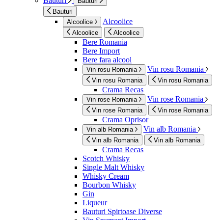
Bauturi
Bauturi
Bauturi
Alcoolice
Alcoolice
Alcoolice
Alcoolice
Bere Romania
Bere Import
Bere fara alcool
Vin rosu Romania
Vin rosu Romania
Vin rosu Romania
Vin rosu Romania
Crama Recas
Vin rose Romania
Vin rose Romania
Vin rose Romania
Vin rose Romania
Crama Oprisor
Vin alb Romania
Vin alb Romania
Vin alb Romania
Vin alb Romania
Crama Recas
Scotch Whisky
Single Malt Whisky
Whisky Cream
Bourbon Whisky
Gin
Liqueur
Bauturi Spirtoase Diverse