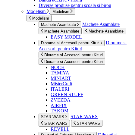
Diverse produse pentru scoala si birou
Modelism
Modelism
Modelism
Machete Asamblate
Machete Asamblate
Machete Asamblate
Machete Asamblate
EASY MODEL
Diorame si
Diorame si Accesorii pentru Kituri
Accesorii pentru Kituri
Diorame si Accesorii pentru Kituri
Diorame si Accesorii pentru Kituri
NOCH
TAMIYA
MINIART
MisterCraft
ITALERI
GREEN STUFF
ZVEZDA
AIRFIX
TAKOM
STAR WARS
STAR WARS
STAR WARS
STAR WARS
REVELL
Diluanti si