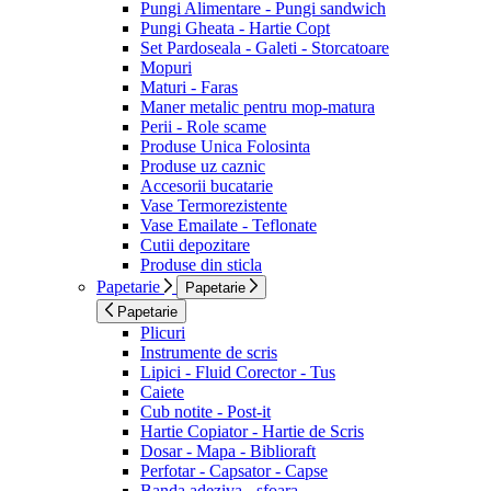
Pungi Alimentare - Pungi sandwich
Pungi Gheata - Hartie Copt
Set Pardoseala - Galeti - Storcatoare
Mopuri
Maturi - Faras
Maner metalic pentru mop-matura
Perii - Role scame
Produse Unica Folosinta
Produse uz caznic
Accesorii bucatarie
Vase Termorezistente
Vase Emailate - Teflonate
Cutii depozitare
Produse din sticla
Papetarie
Papetarie
Papetarie
Plicuri
Instrumente de scris
Lipici - Fluid Corector - Tus
Caiete
Cub notite - Post-it
Hartie Copiator - Hartie de Scris
Dosar - Mapa - Biblioraft
Perfotar - Capsator - Capse
Banda adeziva - sfoara