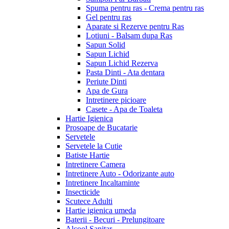
Spuma pentru ras - Crema pentru ras
Gel pentru ras
Aparate si Rezerve pentru Ras
Lotiuni - Balsam dupa Ras
Sapun Solid
Sapun Lichid
Sapun Lichid Rezerva
Pasta Dinti - Ata dentara
Periute Dinti
Apa de Gura
Intretinere picioare
Casete - Apa de Toaleta
Hartie Igienica
Prosoape de Bucatarie
Servetele
Servetele la Cutie
Batiste Hartie
Intretinere Camera
Intretinere Auto - Odorizante auto
Intretinere Incaltaminte
Insecticide
Scutece Adulti
Hartie igienica umeda
Baterii - Becuri - Prelungitoare
Alcool Sanitar